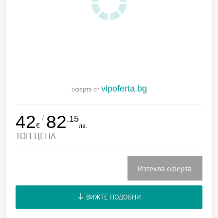
vipoferta.bg
оферта от
42
82
/
.15
€
лв.
ТОП ЦЕНА
Изтекла оферта
ВИЖТЕ ПОДОБНИ