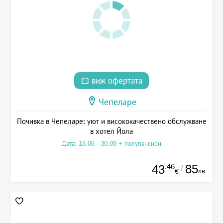
виж офертата
Чепеларе
Почивка в Чепеларе: уют и висококачествено обслужване
в хотел Йола
Дата: 18.06 - 30.09 + полупансион
.46
85
43
/
лв.
€