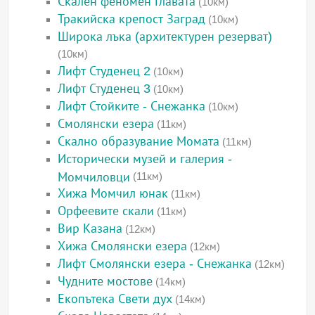
Скален феномен Главата
(10км)
Тракийска крепост Заград
(10км)
Широка лъка (архитектурен резерват)
(10км)
Лифт Студенец 2
(10км)
Лифт Студенец 3
(10км)
Лифт Стойките - Снежанка
(10км)
Смолянски езера
(11км)
Скално образувание Момата
(11км)
Исторически музей и галерия -
Момчиловци
(11км)
Хижа Момчил юнак
(11км)
Орфеевите скали
(11км)
Вир Казана
(12км)
Хижа Смолянски езера
(12км)
Лифт Смолянски езера - Снежанка
(12км)
Чудните мостове
(14км)
Екопътека Свети дух
(14км)