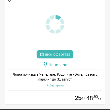
виж офертата
Чепеларе
Лятна почивка в Чепеларе, Родопите - Хотел Савов с
паркинг до 31 август
+ без храна
25
.90
48
/
€
лв.