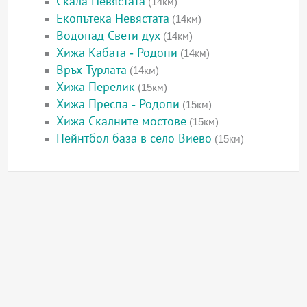
Скала Невястата
(14км)
Екопътека Невястата
(14км)
Водопад Свети дух
(14км)
Хижа Кабата - Родопи
(14км)
Връх Турлата
(14км)
Хижа Перелик
(15км)
Хижа Преспа - Родопи
(15км)
Хижа Скалните мостове
(15км)
Пейнтбол база в село Виево
(15км)