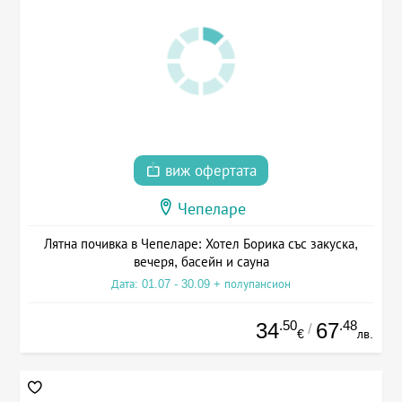
виж офертата
Чепеларе
Лятна почивка в Чепеларе: Хотел Борика със закуска,
вечеря, басейн и сауна
Дата: 01.07 - 30.09 + полупансион
.50
.48
34
67
/
€
лв.