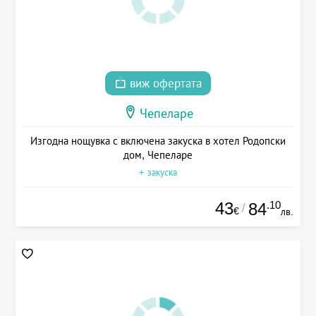
виж офертата
Чепеларе
Изгодна нощувка с включена закуска в хотел Родопски
дом, Чепеларе
+ закуска
43
.10
84
/
€
лв.