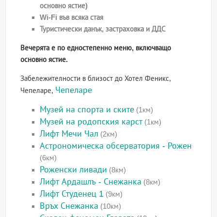
основно ястие)
Wi-Fi във всяка стая
Туристически данък, застраховка и ДДС
Вечерята е по едностепенно меню, включващо
основно ястие.
Забележителности в близост до Хотел Феникс,
Чепеларе
Чепеларе,
Музей на спорта и ските
(1км)
Музей на родопския карст
(1км)
Лифт Мечи Чал
(2км)
Астрономическа обсерватория - Рожен
(6км)
Роженски ливади
(8км)
Лифт Ардашлъ - Снежанка
(8км)
Лифт Студенец 1
(9км)
Връх Снежанка
(10км)