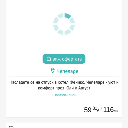
виж офертата
Чепеларе
Насладете се на отпуск в хотел Феникс, Чепеларе - уют и
комфорт през Юли и Август
+ полупансион
.31
116
59
/
лв.
€