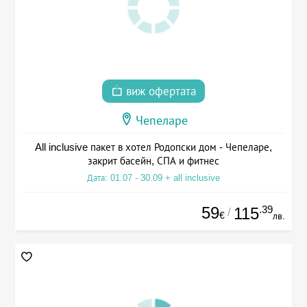
виж офертата
Чепеларе
All inclusive пакет в хотел Родопски дом - Чепеларе,
закрит басейн, СПА и фитнес
Дата: 01.07 - 30.09 + all inclusive
59
.39
115
/
€
лв.