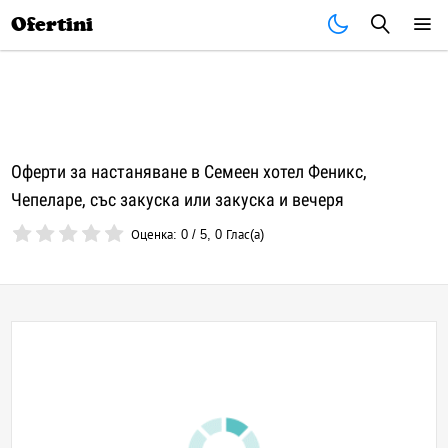
Почивки
Стоки
В града
Всички оферти
Ofertini
Оферти за настаняване в Семеен хотел Феникс,
Чепеларе, със закуска или закуска и вечеря
Оценка:
0
/
5
,
0
Глас(а)