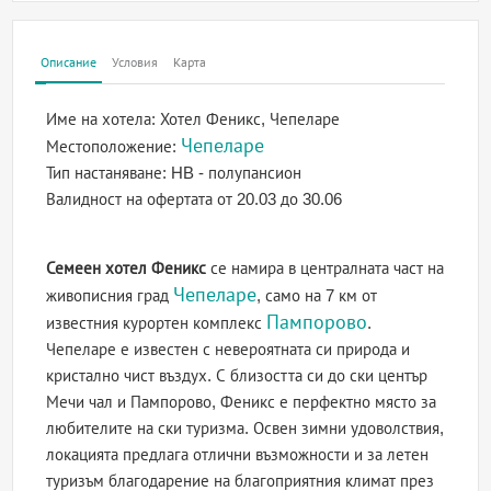
Описание
Условия
Карта
Име на хотела:
Хотел Феникс, Чепеларе
Чепеларе
Местоположение:
Тип настаняване:
HB - полупансион
Валидност на офертата
от 20.03 до 30.06
Семеен хотел Феникс
се намира в централната част на
Чепеларе
живописния град
, само на 7 км от
Пампорово
известния курортен комплекс
.
Чепеларе е известен с невероятната си природа и
кристално чист въздух. С близостта си до ски център
Мечи чал и Пампорово, Феникс е перфектно място за
любителите на ски туризма. Освен зимни удоволствия,
локацията предлага отлични възможности и за летен
туризъм благодарение на благоприятния климат през