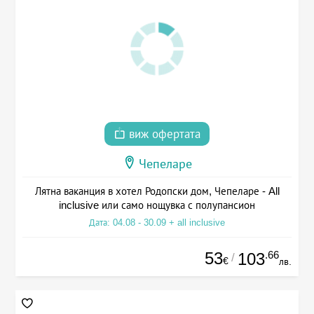
виж офертата
Чепеларе
Лятна ваканция в хотел Родопски дом, Чепеларе - All
inclusive или само нощувка с полупансион
Дата: 04.08 - 30.09 + all inclusive
53
.66
103
/
€
лв.