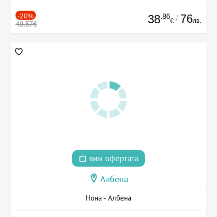
-20%
.86
76
38
/
лв.
€
48.57€
виж офертата
Албена
Нона - Албена