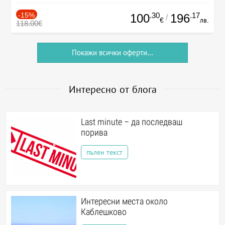
-15%
.30
.17
100
196
/
€
лв.
118.00€
Покажи всички оферти...
Интересно от блога
Last minute – да последваш
порива
пълен текст
Интересни места около
Каблешково