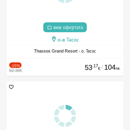
виж офертата
о-в Тасос
Thassos Grand Resort - о. Тасос
-15%
.17
104
53
/
лв.
€
62.38€