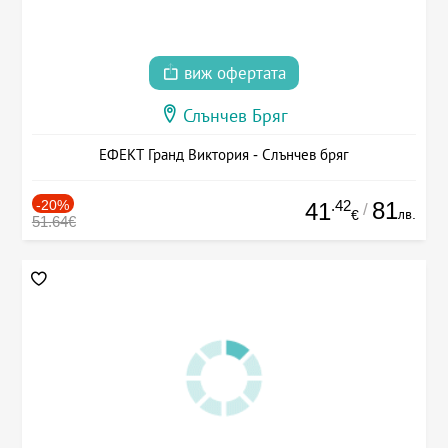
виж офертата
Слънчев Бряг
ЕФЕКТ Гранд Виктория - Слънчев бряг
-20%
.42
81
41
/
лв.
€
51.64€