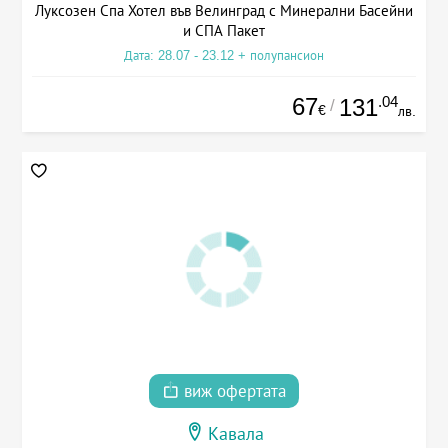
Луксозен Спа Хотел във Велинград с Минерални Басейни
и СПА Пакет
Дата: 28.07 - 23.12 + полупансион
67
.04
131
/
€
лв.
виж офертата
Кавала