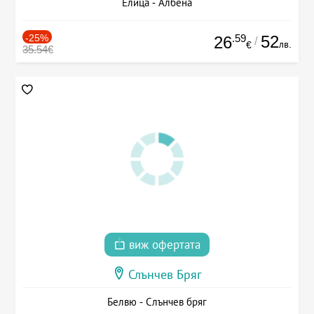
Елица - Албена
-25%
.59
52
26
/
лв.
€
35.54€
виж офертата
Слънчев Бряг
Белвю - Слънчев бряг