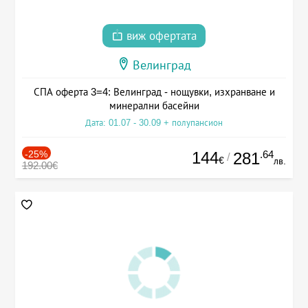
виж офертата
Велинград
СПА оферта 3=4: Велинград - нощувки, изхранване и
минерални басейни
Дата: 01.07 - 30.09 + полупансион
-25%
144
.64
281
/
€
лв.
192.00€