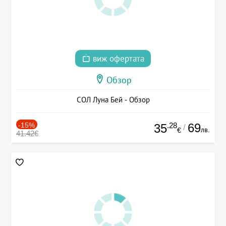
виж офертата
Обзор
СОЛ Луна Бей - Обзор
-15%
.28
69
35
/
лв.
€
41.42€