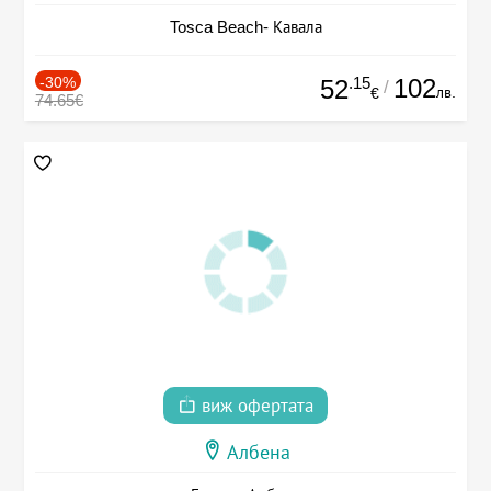
Tosca Beach- Кавала
-30%
.15
102
52
/
лв.
€
74.65€
виж офертата
Албена