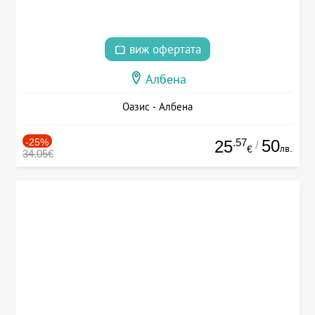
виж офертата
Албена
Оазис - Албена
-25%
.57
50
25
/
лв.
€
34.05€