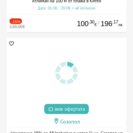
Атлиман на 100 м от плажа в Китен
Дата: 01.06 - 29.09 + all inclusive
-15%
.30
.17
100
196
/
€
лв.
118.00€
виж офертата
Созопол