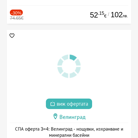
-30%
.15
102
52
/
лв.
€
74.65€
виж офертата
Велинград
СПА оферта 3=4: Велинград - нощувки, изхранване и
минерални басейни