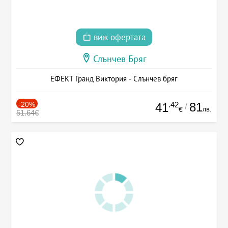
виж офертата
Слънчев Бряг
ЕФЕКТ Гранд Виктория - Слънчев бряг
-20%
.42
81
41
/
лв.
€
51.64€