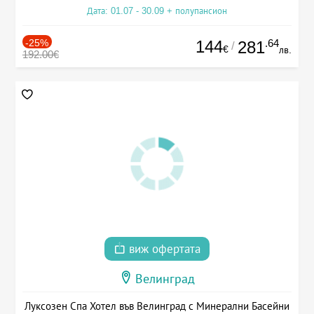
Дата: 01.07 - 30.09 + полупансион
-25%
144
.64
281
/
€
лв.
192.00€
виж офертата
Велинград
Луксозен Спа Хотел във Велинград с Минерални Басейни