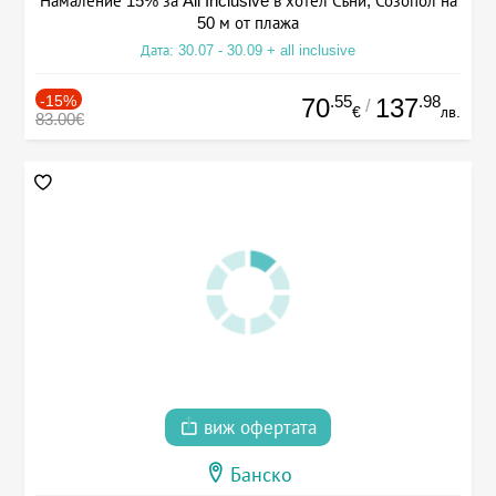
Намаление 15% за All Inclusive в хотел Съни, Созопол на
50 м от плажа
Дата: 30.07 - 30.09 + all inclusive
-15%
.55
.98
70
137
/
€
лв.
83.00€
виж офертата
Банско