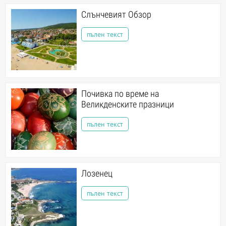
Слънчевият Обзор
пълен текст
Почивка по време на
Великденските празници
пълен текст
Лозенец
пълен текст