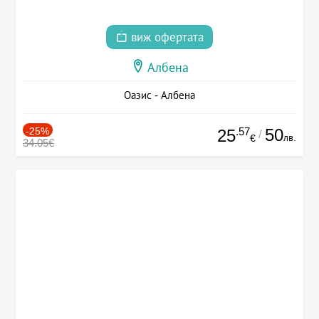
виж офертата
Албена
Оазис - Албена
-25%
.57
50
25
/
лв.
€
34.05€