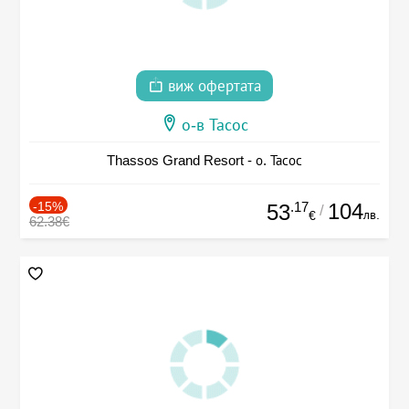
виж офертата
о-в Тасос
Thassos Grand Resort - о. Тасос
-15%
.17
104
53
/
лв.
€
62.38€