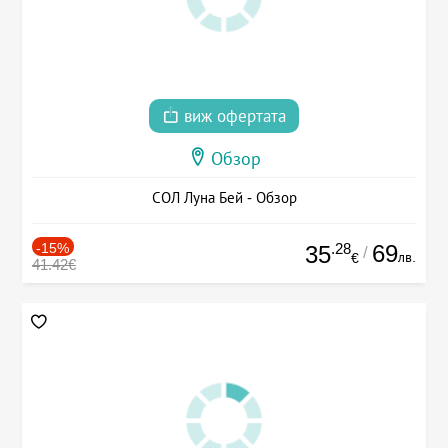
виж офертата
Обзор
СОЛ Луна Бей - Обзор
-15%
.28
69
35
/
лв.
€
41.42€