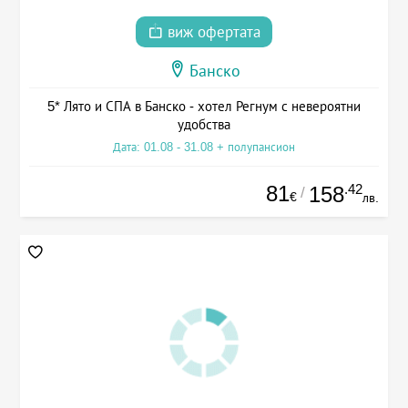
виж офертата
Банско
5* Лято и СПА в Банско - хотел Регнум с невероятни
удобства
Дата: 01.08 - 31.08 + полупансион
81
.42
158
/
€
лв.