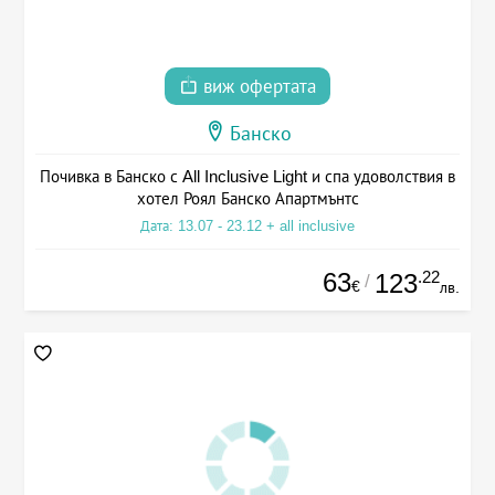
виж офертата
Банско
Почивка в Банско с All Inclusive Light и спа удоволствия в
хотел Роял Банско Апартмънтс
Дата: 13.07 - 23.12 + all inclusive
63
.22
123
/
€
лв.