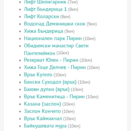
Лифт Шилигарник
(7км)
Лифт Бъндерица 1
(8км)
Лифт Коларски
(8км)
Водопад Демянишки скок
(9км)
Хижа Бъндерица
(9км)
Национален парк Пирин
(10км)
Обидимски манастир Свети
Пантелеймон
(10км)
Резерват Юлен - Пирин
(10км)
Хижа Гоце Делчев - Пирин
(10км)
Връх Кутело
(10км)
Бански Суходол (връх)
(10км)
Баюви дупки (връх)
(10км)
Връх Каменитица - Пирин
(10км)
Казана (заслон)
(10км)
Заслон Кончето
(10км)
Връх Каймакчал
(10км)
Байкушевата мура
(10км)