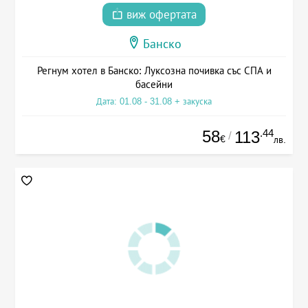
виж офертата
Банско
Регнум хотел в Банско: Луксозна почивка със СПА и
басейни
Дата: 01.08 - 31.08 + закуска
58
.44
113
/
€
лв.