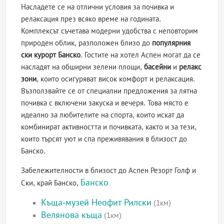
Насладете се на отлични условия за почивка и
релаксация през всяко време на годината.
Комплексът съчетава модерни удобства с неповторим
природен облик, разположен близо до
популярния
ски курорт Банско
. Гостите на хотел Аспен могат да се
насладят на обширни зелени площи,
басейни
и
релакс
зони
, които осигуряват висок комфорт и релаксация.
Възползвайте се от специални предложения за лятна
почивка с включени закуска и вечеря. Това място е
идеално за любителите на спорта, които искат да
комбинират активността и почивката, както и за тези,
които търсят уют и спа преживявания в близост до
Банско.
Забележителности в близост до Аспен Резорт Голф и
Банско
Ски, край Банско,
Къща-музей Неофит Рилски
(1км)
Велянова къща
(1км)