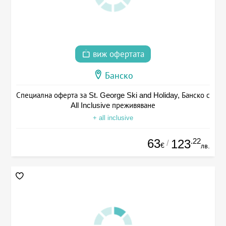
виж офертата
Банско
Специална оферта за St. George Ski and Holiday, Банско с
All Inclusive преживяване
+ all inclusive
63
.22
123
/
€
лв.