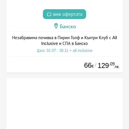
виж офертата
Банско
Незабравима почивка в Пирин Голф и Кънтри Клуб с All
Inclusive и СПА в Банско
Дата: 01.07 - 30.11 + all inclusive
66
.09
129
/
€
лв.