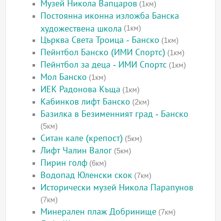
Музей Никола Вапцаров
(1км)
Постоянна иконна изложба Банска
художествена школа
(1км)
Църква Света Троица - Банско
(1км)
Пейнтбол Банско (ИМИ Спортс)
(1км)
Пейнтбол за деца - ИМИ Спортс
(1км)
Мол Банско
(1км)
ИЕК Радонова Къща
(1км)
Кабинков лифт Банско
(2км)
Базилка в Безименният град - Банско
(5км)
Ситан кале (крепост)
(5км)
Лифт Чалин Валог
(5км)
Пирин голф
(6км)
Водопад Юленски скок
(7км)
Исторически музей Никола Парапунов
(7км)
Минерален плаж Добринище
(7км)