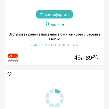
виж офертата
Банско
Отстъпки за ранни записвания в бутиков хотел с басейн в
Банско
Дата: 01.07 - 30.11 + all inclusive
-34%
46
.97
89
/
€
лв.
70.00€