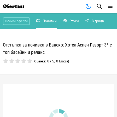
Ofertini
Почивки
Стоки
В града
Всички оферти
Отстъпка за почивка в Банско: Хотел Аспен Резорт 3* с
топ басейни и релакс
Оценка:
0
/
5
,
0
Глас(а)