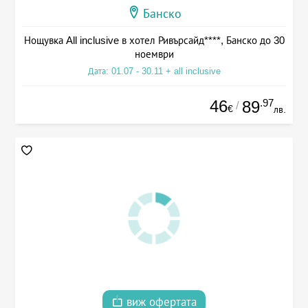
Банско
Нощувка All inclusive в хотел Ривърсайд****, Банско до 30
ноември
Дата: 01.07 - 30.11 + all inclusive
46
.97
89
/
€
лв.
виж офертата