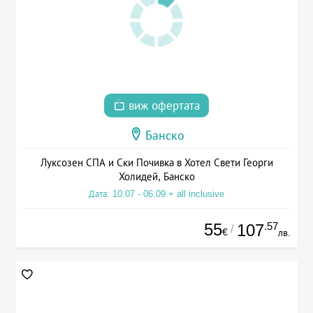
виж офертата
Банско
Луксозен СПА и Ски Почивка в Хотел Свети Георги
Холидей, Банско
Дата: 10.07 - 06.09 + all inclusive
55
.57
107
/
€
лв.