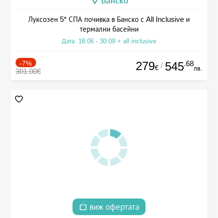
Банско
Луксозен 5* СПА почивка в Банско с All Inclusive и
термални басейни
Дата: 18.06 - 30.09 + all inclusive
-7%
279
.68
545
/
€
лв.
301.00€
виж офертата