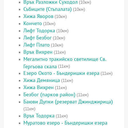
Връх Разложки Суходол
(10км)
Събиците (Стъпалата)
(10км)
Хижа Яворов
(10км)
Кончето
(10км)
Лифт Тодорка
(10км)
Лифт Безбог
(10км)
Лифт Плато
(10км)
Връх Вихрен
(11км)
Мегалитно тракийско светилище Св.
Гергьова скала
(11км)
Езеро Окото - Бъндеришки езера
(11км)
Хижа Демяница
(11км)
Хижа Вихрен
(11км)
Безбог (парков район)
(11км)
Баюви Дупки (резерват Джинджирица)
(11км)
Връх Тодорка
(11км)
Муратово езеро - Бъндеришки езера