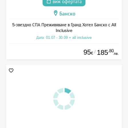
виж офертата
Банско
5-звездно СПА Преживяване в Гранд Хотел Банско с All
Inclusive
Дата: 01.07 - 30.09 + all inclusive
95
.80
185
/
€
лв.