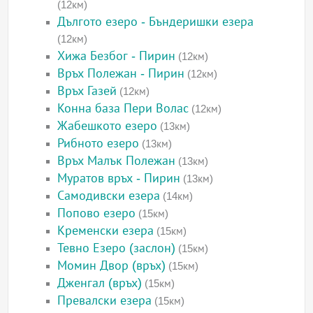
(12км)
Дългото езеро - Бъндеришки езера
(12км)
Хижа Безбог - Пирин
(12км)
Връх Полежан - Пирин
(12км)
Връх Газей
(12км)
Конна база Пери Волас
(12км)
Жабешкото езеро
(13км)
Рибното езеро
(13км)
Връх Малък Полежан
(13км)
Муратов връх - Пирин
(13км)
Самодивски езера
(14км)
Попово езеро
(15км)
Кременски езера
(15км)
Тевно Езеро (заслон)
(15км)
Момин Двор (връх)
(15км)
Дженгал (връх)
(15км)
Превалски езера
(15км)