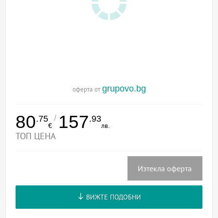
grupovo.bg
оферта от
80
157
/
.75
.93
€
лв.
ТОП ЦЕНА
Изтекла оферта
ВИЖТЕ ПОДОБНИ