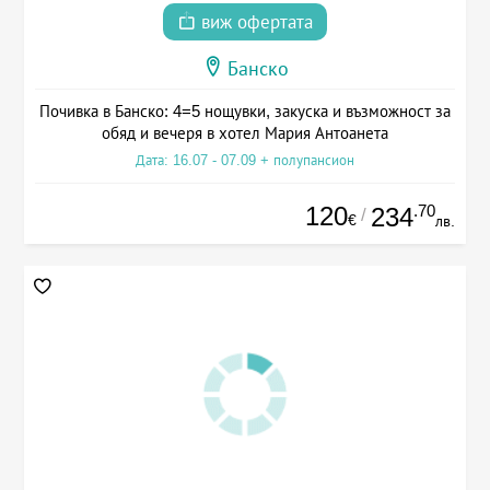
виж офертата
Банско
Почивка в Банско: 4=5 нощувки, закуска и възможност за
обяд и вечеря в хотел Мария Антоанета
Дата: 16.07 - 07.09 + полупансион
120
.70
234
/
€
лв.