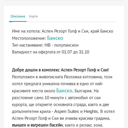
Описание
Карта
Име на хотела:
Аспен Резорт Голф и Ски, край Банско
Банско
Местоположение:
Тип настаняване:
HB - полупансион
Валидност на офертата
от 01.07 до 31.10
Добре дошли в комплекс Аспен Резорт Голф и Ски!
Разположен в живописната Разложка котловина, този
хотел предлага уникална почивка в едно от най-
Банско
красивите места около
, България. На
разстояние само 10 минути с автомобил от ски
курорта, ще откриете основната сграда, както и две
допълнителни крила - Aspen Suites и Heights. В хотел
Аспен Резорт Голф и Ски ви очаква красива градина,
външен и вътрешен басейн
, както и релакс зона.