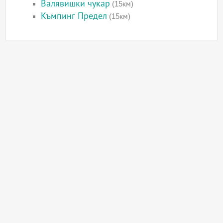
Валявишки чукар
(15км)
Къмпинг Предел
(15км)