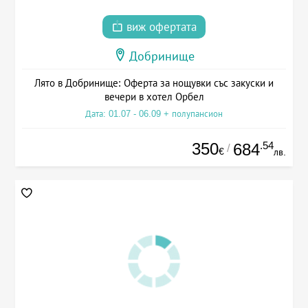
виж офертата
Добринище
Лято в Добринище: Оферта за нощувки със закуски и
вечери в хотел Орбел
Дата: 01.07 - 06.09 + полупансион
350
.54
684
/
€
лв.