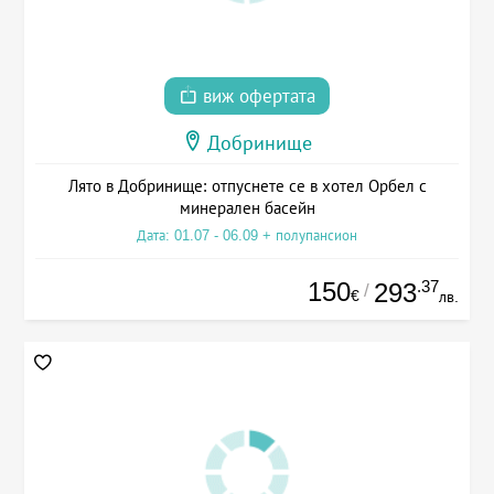
виж офертата
Добринище
Лято в Добринище: отпуснете се в хотел Орбел с
минерален басейн
Дата: 01.07 - 06.09 + полупансион
150
.37
293
/
€
лв.