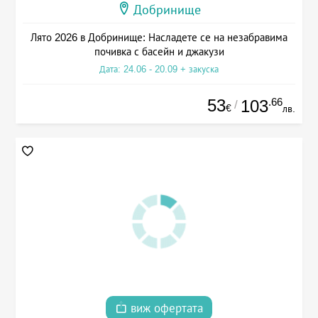
Добринище
Лято 2026 в Добринище: Насладете се на незабравима
почивка с басейн и джакузи
Дата: 24.06 - 20.09 + закуска
53
.66
103
/
€
лв.
виж офертата