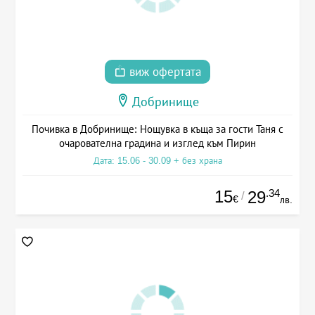
виж офертата
Добринище
Почивка в Добринище: Нощувка в къща за гости Таня с
очарователна градина и изглед към Пирин
Дата: 15.06 - 30.09 + без храна
15
.34
29
/
€
лв.