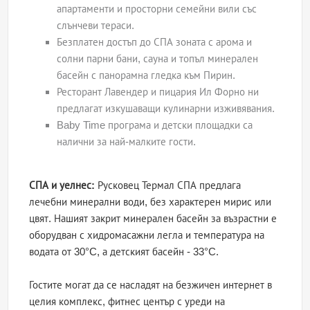
апартаменти и просторни семейни вили със
слънчеви тераси.
Безплатен достъп до СПА зоната с арома и
солни парни бани, сауна и топъл минерален
басейн с панорамна гледка към Пирин.
Ресторант Лавендер и пицария Ил Форно ни
предлагат изкушаващи кулинарни изживявания.
Baby Time програма и детски площадки са
налични за най-малките гости.
СПА и уелнес:
Русковец Термал СПА предлага
лечебни минерални води, без характерен мирис или
цвят. Нашият закрит минерален басейн за възрастни е
оборудван с хидромасажни легла и температура на
водата от 30°C, а детският басейн - 33°C.
Гостите могат да се насладят на безжичен интернет в
целия комплекс, фитнес център с уреди на