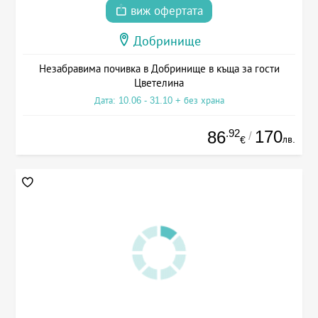
виж офертата
Добринище
Незабравима почивка в Добринище в къща за гости
Цветелина
Дата: 10.06 - 31.10 + без храна
.92
170
86
/
лв.
€