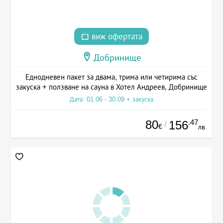
виж офертата
Добринище
Еднодневен пакет за двама, трима или четирима със
закуска + ползване на сауна в Хотел Андреев, Добринище
Дата: 01.06 - 30.09 + закуска
80
.47
156
/
€
лв.