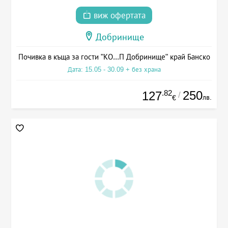
виж офертата
Добринище
Почивка в къща за гости "КО...П Добринище" край Банско
Дата: 15.05 - 30.09 + без храна
.82
250
127
/
лв.
€