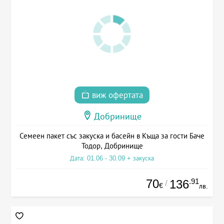
виж офертата
Добринище
Семеен пакет със закуска и басейн в Къща за гости Баче
Тодор, Добринище
Дата: 01.06 - 30.09 + закуска
70
.91
136
/
€
лв.