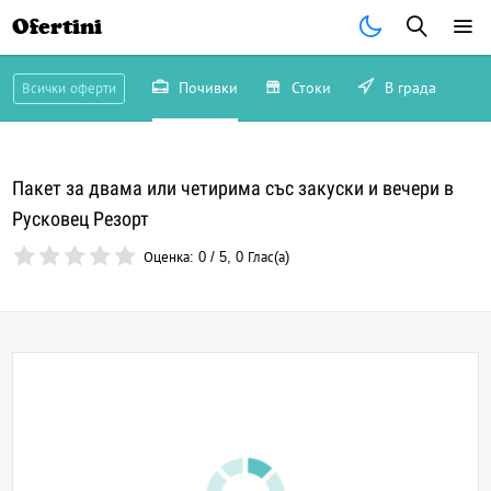
Ofertini
Почивки
Стоки
В града
Всички оферти
Пакет за двама или четирима със закуски и вечери в
Русковец Резорт
Оценка:
0
/
5
,
0
Глас(а)