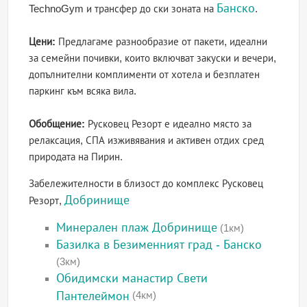
Банско
TechnoGym и трансфер до ски зоната на
.
Цени:
Предлагаме разнообразие от пакети, идеални
за семейни почивки, които включват закуски и вечери,
допълнителни комплименти от хотела и безплатен
паркинг към всяка вила.
Обобщение:
Русковец Резорт е идеално място за
релаксация, СПА изживявания и активен отдих сред
природата на Пирин.
Забележителности в близост до комплекс Русковец
Добринище
Резорт,
Минерален плаж Добринище
(1км)
Базилка в Безименният град - Банско
(3км)
Обидимски манастир Свети
Пантелеймон
(4км)