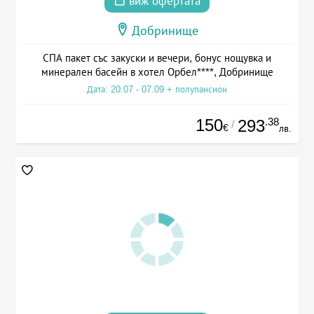
виж офертата
Добринище
СПА пакет със закуски и вечери, бонус нощувка и
минерален басейн в хотел Орбел****, Добринище
Дата: 20.07 - 07.09 + полупансион
150
.38
293
/
€
лв.