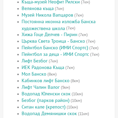
Къща-музей Неофит Рилски
(7км)
Велянова къща
(7км)
Музей Никола Вапцаров
(7км)
Постоянна иконна изложба Банска
художествена школа
(7км)
Хижа Гоце Делчев - Пирин
(7км)
Църква Света Троица - Банско
(7км)
Пейнтбол Банско (ИМИ Спортс)
(7км)
Пейнтбол за деца - ИМИ Спортс
(7км)
Лифт Безбог
(7км)
ИЕК Радонова Къща
(7км)
Мол Банско
(8км)
Кабинков лифт Банско
(8км)
Лифт Чалин Валог
(9км)
Водопад Юленски скок
(10км)
Безбог (парков район)
(10км)
Ситан кале (крепост)
(10км)
Водопад Демянишки скок
(11км)