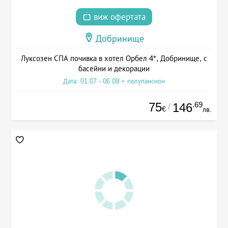
виж офертата
Добринище
Луксозен СПА почивка в хотел Орбел 4*, Добринище, с
басейни и декорации
Дата: 01.07 - 06.09 + полупансион
75
.69
146
/
€
лв.