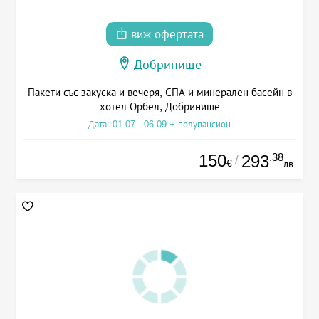
виж офертата
Добринище
Пакети със закуска и вечеря, СПА и минерален басейн в
хотел Орбел, Добринище
Дата: 01.07 - 06.09 + полупансион
150
.38
293
/
€
лв.