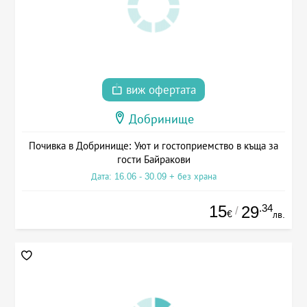
виж офертата
Добринище
Почивка в Добринище: Уют и гостоприемство в къща за
гости Байракови
Дата: 16.06 - 30.09 + без храна
15
.34
29
/
€
лв.