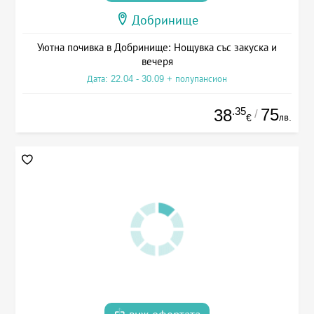
Добринище
Уютна почивка в Добринище: Нощувка със закуска и
вечеря
Дата: 22.04 - 30.09 + полупансион
.35
75
38
/
лв.
€