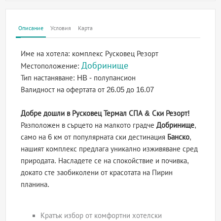
Описание
Условия
Карта
Име на хотела:
комплекс Русковец Резорт
Добринище
Местоположение:
Тип настаняване:
HB - полупансион
Валидност на офертата
от 26.05 до 16.07
Добре дошли в Русковец Термал СПА & Ски Резорт!
Разположен в сърцето на малкото градче
Добринище
,
само на 6 км от популярната ски дестинация
Банско
,
нашият комплекс предлага уникално изживяване сред
природата. Насладете се на спокойствие и почивка,
докато сте заобиколени от красотата на Пирин
планина.
Кратък избор от комфортни хотелски