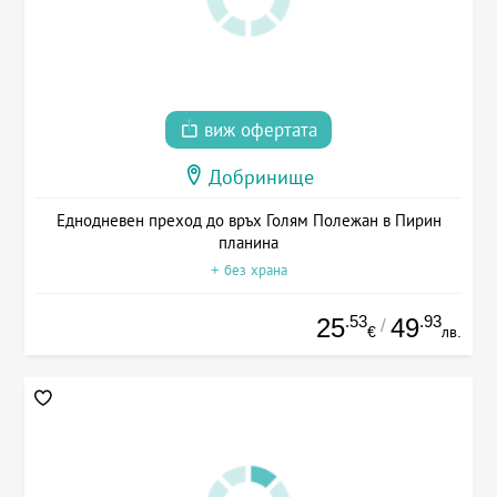
виж офертата
Добринище
Еднодневен преход до връх Голям Полежан в Пирин
планина
+ без храна
.53
.93
25
49
/
€
лв.