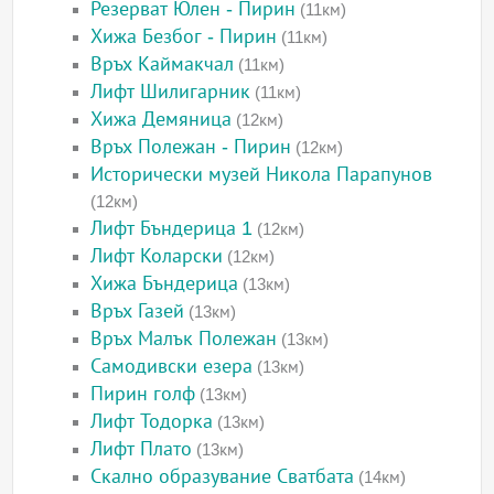
Резерват Юлен - Пирин
(11км)
Хижа Безбог - Пирин
(11км)
Връх Каймакчал
(11км)
Лифт Шилигарник
(11км)
Хижа Демяница
(12км)
Връх Полежан - Пирин
(12км)
Исторически музей Никола Парапунов
(12км)
Лифт Бъндерица 1
(12км)
Лифт Коларски
(12км)
Хижа Бъндерица
(13км)
Връх Газей
(13км)
Връх Малък Полежан
(13км)
Самодивски езера
(13км)
Пирин голф
(13км)
Лифт Тодорка
(13км)
Лифт Плато
(13км)
Скално образувание Сватбата
(14км)