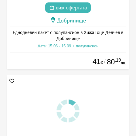
виж офертата
Добринище
Еднодневен пакет с полупансион в Хижа Гоце Делчев в
Добринище
Дата: 15.06 - 15.09 + полупансион
41
.19
80
/
€
лв.