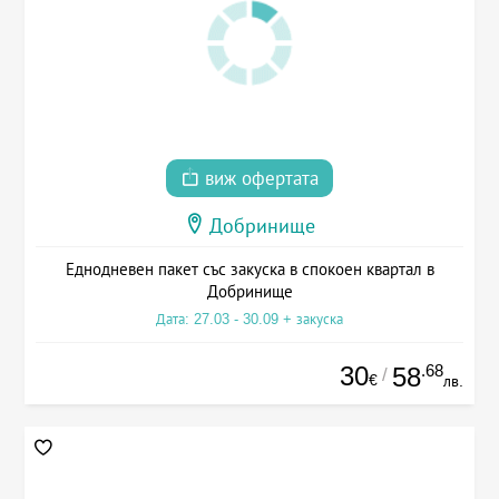
виж офертата
Добринище
Еднодневен пакет със закуска в спокоен квартал в
Добринище
Дата: 27.03 - 30.09 + закуска
30
.68
58
/
€
лв.