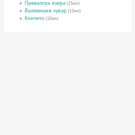
Превалски езера
(15км)
Валявишки чукар
(15км)
Кончето
(15км)