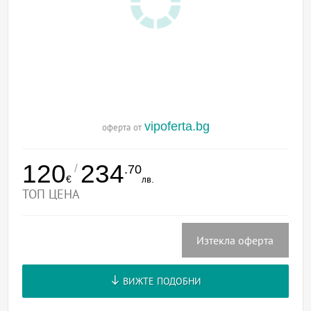
vipoferta.bg
оферта от
120
234
/
.70
€
лв.
ТОП ЦЕНА
Изтекла оферта
ВИЖТЕ ПОДОБНИ