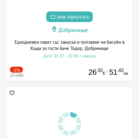
виж офертата
Добринище
Еднодневен пакет със закуска и ползване на басейн в
Къща за гости Баче Тодор, Добринище
Дата: 01.07 - 20.09 + закуска
-2%
.50
.83
26
51
/
€
лв.
27.00€