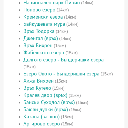
Национален парк Пирин
(14км)
Попово езеро
(14км)
Кременски езера
(14км)
Байкушевата мура
(14км)
Връх Тодорка
(14км)
Дженгал (връх)
(14км)
Връх Вихрен
(15км)
Жабешкото езеро
(15км)
Дългото езеро - Бъндеришки езера
(15км)
Езеро Окото - Бъндеришки езера
(15км)
Хижа Вихрен
(15км)
Връх Кутело
(15км)
Кралев двор (връх)
(15км)
Бански Суходол (връх)
(15км)
Баюви дупки (връх)
(15км)
Казана (заслон)
(15км)
Аргирово езеро
(15км)