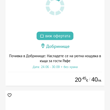
виж офертата
Добринище
Почивка в Добринище: Насладете се на уютна нощувка в
къща за гости Рафе
Дата: 24.06 - 30.09 + без храна
.45
40
20
/
лв.
€