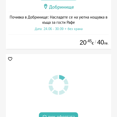
Добринище
Почивка в Добринище: Насладете се на уютна нощувка в
къща за гости Рафе
Дата: 24.06 - 30.09 + без храна
.45
40
20
/
лв.
€
виж офертата