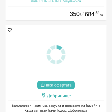
Дата: 01.07 - 06.09 + полупансион
350
.54
684
/
€
лв.
виж офертата
Добринище
Еднодневен пакет със закуска и ползване на басейн в
Къща за гости Баче Тодор, Добринище