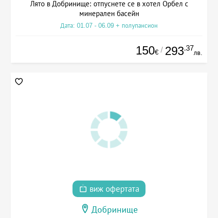
Лято в Добринище: отпуснете се в хотел Орбел с
минерален басейн
Дата: 01.07 - 06.09 + полупансион
150
.37
293
/
€
лв.
виж офертата
Добринище