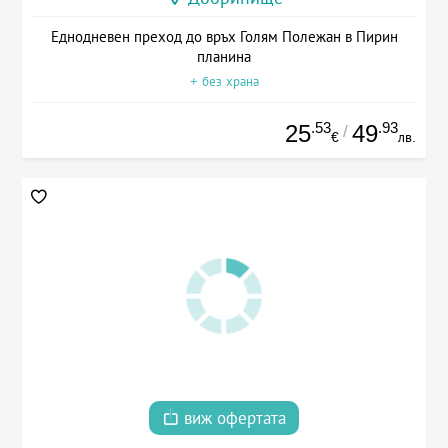
Еднодневен преход до връх Голям Полежан в Пирин
планина
+ без храна
.53
.93
25
49
/
€
лв.
виж офертата