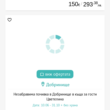
150
.38
293
/
€
лв.
виж офертата
Добринище
Незабравима почивка в Добринище в къща за гости
Цветелина
Дата: 10.06 - 31.10 + без храна