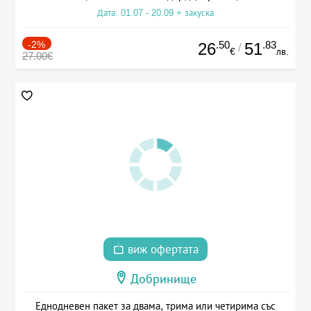
Дата: 01.07 - 20.09 + закуска
-2%
.50
.83
26
51
/
€
лв.
27.00€
виж офертата
Добринище
Еднодневен пакет за двама, трима или четирима със