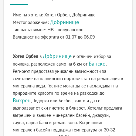
Име на хотела:
Хотел Орбел, Добринище
Добринище
Местоположение:
Тип настаняване:
HB - полупансион
Валидност на офертата
от 01.07 до 06.09
Добринище
Хотел Орбел
в
е отличен избор за
Банско
почивка, разположен само на 6 км от
.
Регионът предоставя уникални възможности за
съчетание на планински спортове със спа релаксация в
минерална вода. Гостите могат да се наслаждават на
природните красоти по време на разходки до
Вихрен
, Тодорка или Безбог, както и да се
възползват от ски пистите в близост. Хотелът предлага
вътрешен и външен минерален басейн, джакузи,
сауна, парна баня и релакс зона. Вътрешният
минерален басейн поддържа температура от 30-32