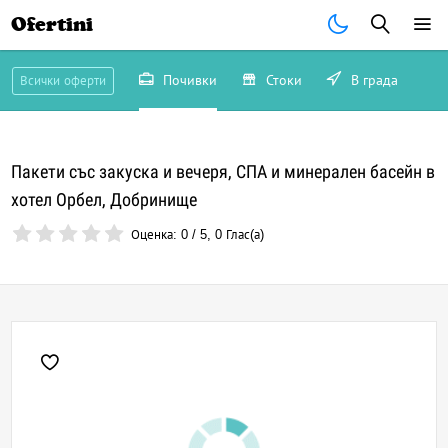
Ofertini
Почивки
Стоки
В града
Всички оферти
Пакети със закуска и вечеря, СПА и минерален басейн в
хотел Орбел, Добринище
Оценка:
0
/
5
,
0
Глас(а)