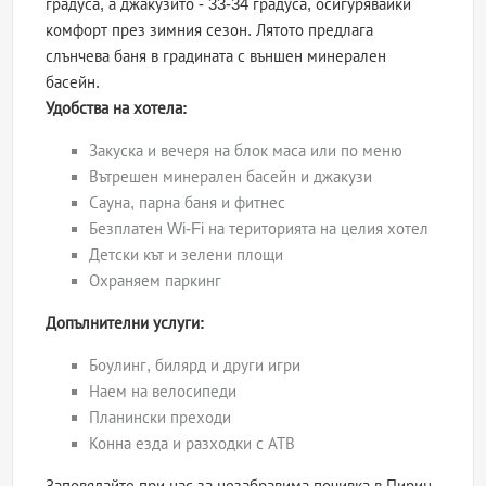
градуса, а джакузито - 33-34 градуса, осигурявайки
комфорт през зимния сезон. Лятото предлага
слънчева баня в градината с външен минерален
басейн.
Удобства на хотела:
Закуска и вечеря на блок маса или по меню
Вътрешен минерален басейн и джакузи
Сауна, парна баня и фитнес
Безплатен Wi-Fi на територията на целия хотел
Детски кът и зелени площи
Охраняем паркинг
Допълнителни услуги:
Боулинг, билярд и други игри
Наем на велосипеди
Планински преходи
Конна езда и разходки с АТВ
Заповядайте при нас за незабравима почивка в Пирин