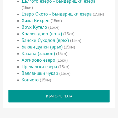
Дългото езеро - Бъндеришки езера
(15км)
Езеро Окото - Бъндеришки езера
(15км)
Хижа Вихрен
(15км)
Връх Кутело
(15км)
Кралев двор (връх)
(15км)
Бански Суходол (връх)
(15км)
Баюви дупки (връх)
(15км)
Казана (заслон)
(15км)
Аргирово езеро
(15км)
Превалски езера
(15км)
Валявишки чукар
(15км)
Кончето
(15км)
КЪМ ОФЕРТАТА