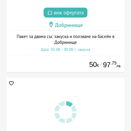
виж офертата
Добринище
Пакет за двама със закуска и ползване на басейн в
Добринище
Дата: 01.06 - 30.09 + закуска
50
.79
97
/
€
лв.