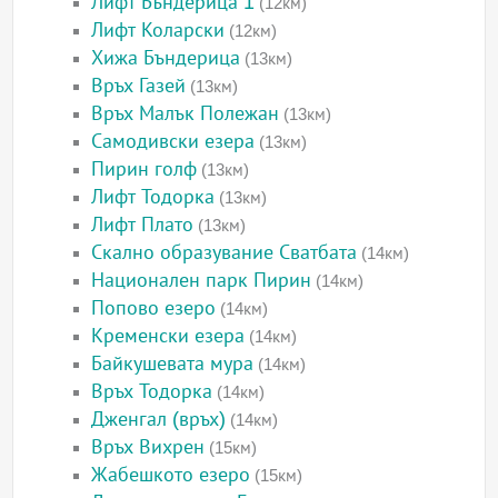
Лифт Бъндерица 1
(12км)
Лифт Коларски
(12км)
Хижа Бъндерица
(13км)
Връх Газей
(13км)
Връх Малък Полежан
(13км)
Самодивски езера
(13км)
Пирин голф
(13км)
Лифт Тодорка
(13км)
Лифт Плато
(13км)
Скално образувание Сватбата
(14км)
Национален парк Пирин
(14км)
Попово езеро
(14км)
Кременски езера
(14км)
Байкушевата мура
(14км)
Връх Тодорка
(14км)
Дженгал (връх)
(14км)
Връх Вихрен
(15км)
Жабешкото езеро
(15км)