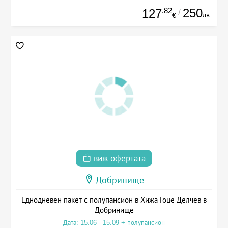
.82
250
127
/
лв.
€
виж офертата
Добринище
Еднодневен пакет с полупансион в Хижа Гоце Делчев в
Добринище
Дата: 15.06 - 15.09 + полупансион