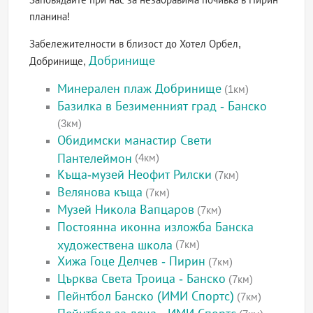
планина!
Забележителности в близост до Хотел Орбел,
Добринище
Добринище,
Минерален плаж Добринище
(1км)
Базилка в Безименният град - Банско
(3км)
Обидимски манастир Свети
Пантелеймон
(4км)
Къща-музей Неофит Рилски
(7км)
Велянова къща
(7км)
Музей Никола Вапцаров
(7км)
Постоянна иконна изложба Банска
художествена школа
(7км)
Хижа Гоце Делчев - Пирин
(7км)
Църква Света Троица - Банско
(7км)
Пейнтбол Банско (ИМИ Спортс)
(7км)