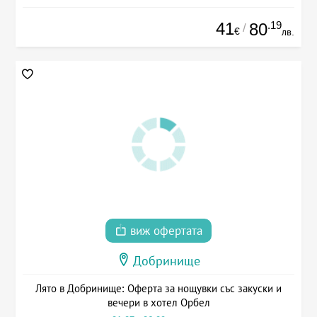
41
.19
80
/
€
лв.
виж офертата
Добринище
Лято в Добринище: Оферта за нощувки със закуски и
вечери в хотел Орбел