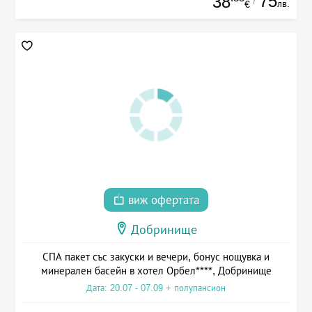
75
38
/
лв.
€
виж офертата
Добринище
СПА пакет със закуски и вечери, бонус нощувка и
минерален басейн в хотел Орбел****, Добринище
Дата: 20.07 - 07.09 + полупансион