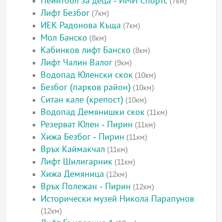
Пейнтбол за деца - ИМИ Спортс
(7км)
Лифт Безбог
(7км)
ИЕК Радонова Къща
(7км)
Мол Банско
(8км)
Кабинков лифт Банско
(8км)
Лифт Чалин Валог
(9км)
Водопад Юленски скок
(10км)
Безбог (парков район)
(10км)
Ситан кале (крепост)
(10км)
Водопад Демянишки скок
(11км)
Резерват Юлен - Пирин
(11км)
Хижа Безбог - Пирин
(11км)
Връх Каймакчал
(11км)
Лифт Шилигарник
(11км)
Хижа Демяница
(12км)
Връх Полежан - Пирин
(12км)
Исторически музей Никола Парапунов
(12км)