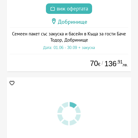
виж офертата
Добринище
Семеен пакет със закуска и басейн в Къща за гости Баче
Тодор, Добринище
Дата: 01.06 - 30.09 + закуска
70
.91
136
/
€
лв.