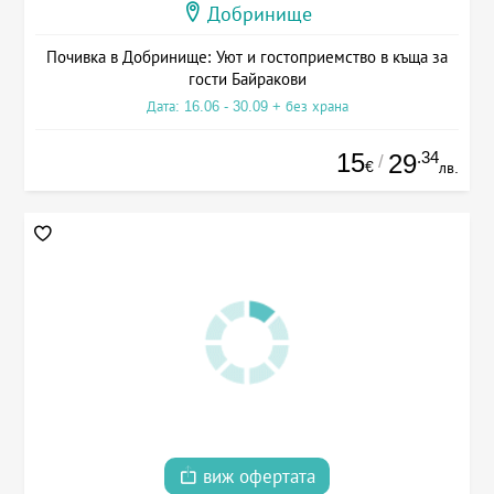
Добринище
Почивка в Добринище: Уют и гостоприемство в къща за
гости Байракови
Дата: 16.06 - 30.09 + без храна
15
.34
29
/
€
лв.
виж офертата