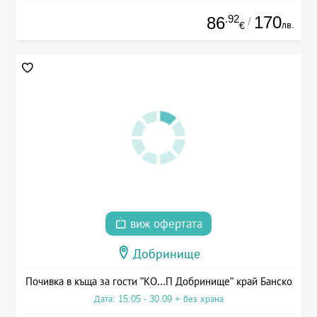
.92
170
86
/
лв.
€
виж офертата
Добринище
Почивка в къща за гости "КО...П Добринище" край Банско
Дата: 15.05 - 30.09 + без храна