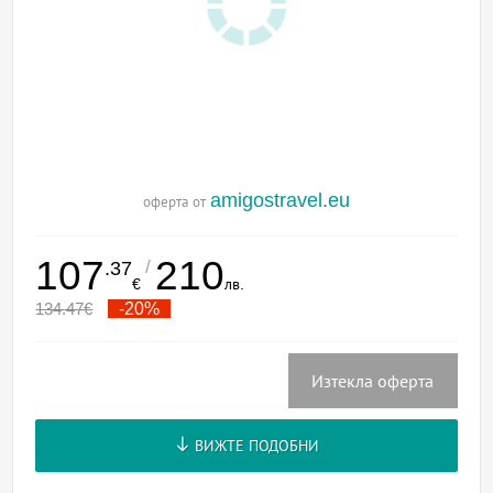
amigostravel.eu
оферта от
107
210
/
.37
€
лв.
134.47
€
-20%
Изтекла оферта
ВИЖТЕ ПОДОБНИ