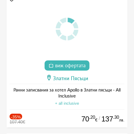
виж офертата
Златни Пясъци
Ранни записвания за хотел Apollo в Златни пясъци - All
Inclusive
+ all inclusive
-35%
.20
.30
70
137
/
€
лв.
107.40€