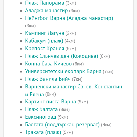
Плаж Панорама
(3км)
Аладжа манастир
(3км)
Пейнтбол Варна (Аладжа манастир)
(3км)
Къмпинг Лагуна
(3км)
Кабакум (плаж)
(4км)
Крепост Кранея
(5км)
Плаж Слънчев ден (Кокодива)
(6км)
Конна база Кичево
(6км)
Университетски екопарк Варна
(7км)
Плаж Ванила Бийч
(7км)
Варненски манастир Св. св. Константин
и Елена
(8км)
Картинг писта Варна
(9км)
Плаж Балтата
(9км)
Евксиноград
(9км)
Балтата (поддържан резерват)
(9км)
Траката (плаж)
(9км)