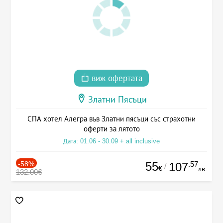
виж офертата
Златни Пясъци
СПА хотел Алегра във Златни пясъци със страхотни
оферти за лятото
Дата: 01.06 - 30.09 + all inclusive
-58%
55
.57
107
/
€
лв.
132.00€