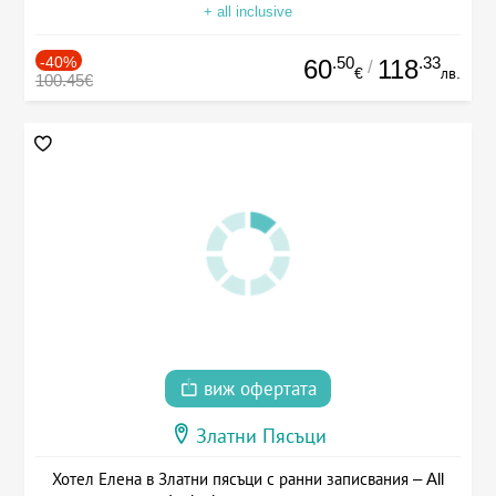
+ all inclusive
-40%
.50
.33
60
118
/
€
лв.
100.45€
виж офертата
Златни Пясъци
Хотел Елена в Златни пясъци с ранни записвания – All