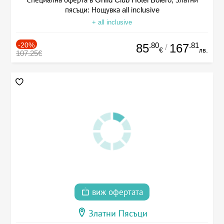
пясъци: Нощувка all inclusive
+ all inclusive
-20%
.80
.81
85
167
/
€
лв.
107.25€
виж офертата
Златни Пясъци