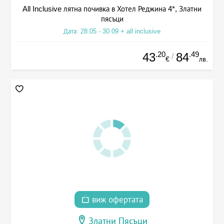
All Inclusive лятна почивка в Хотел Реджина 4*, Златни
пясъци
Дата: 28.05 - 30.09 + all inclusive
.20
.49
43
84
/
€
лв.
виж офертата
Златни Пясъци