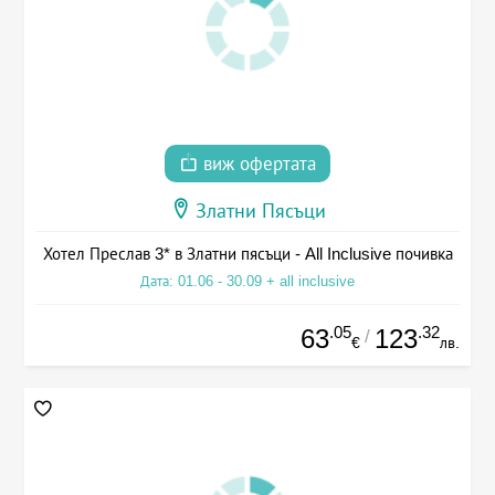
виж офертата
Златни Пясъци
Хотел Преслав 3* в Златни пясъци - All Inclusive почивка
Дата: 01.06 - 30.09 + all inclusive
.05
.32
63
123
/
€
лв.