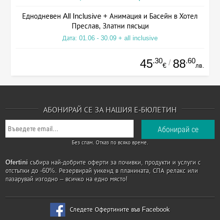
Еднодневен All Inclusive + Анимация и Басейн в Хотел
Преслав, Златни пясъци
Дата: 01.06 - 30.09 + all inclusive
.30
.60
45
88
/
€
лв.
АБОНИРАЙ СЕ ЗА НАШИЯ Е-БЮЛЕТИН
Без спам. Отказ по всяко време.
Ofertini
събира най-добрите оферти за почивки, продукти и услуги с
отстъпки до -60%. Резервирай уикенд в планината, СПА релакс или
пазарувай изгодно – всичко на едно място!
Следете Офертините във Facebook