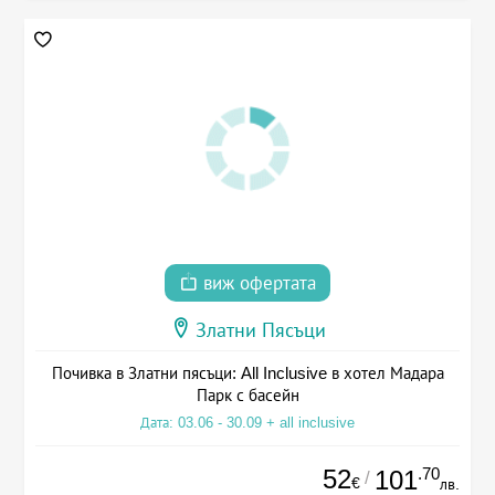
виж офертата
Златни Пясъци
Почивка в Златни пясъци: All Inclusive в хотел Мадара
Парк с басейн
Дата: 03.06 - 30.09 + all inclusive
52
.70
101
/
€
лв.