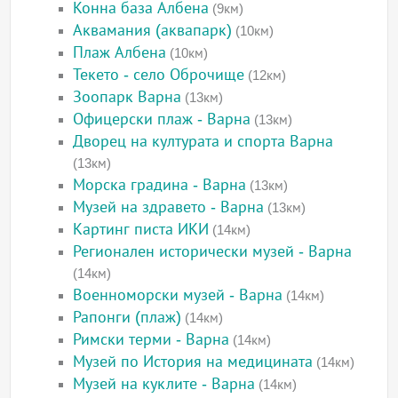
Конна база Албена
(9км)
Аквамания (аквапарк)
(10км)
Плаж Албена
(10км)
Текето - село Оброчище
(12км)
Зоопарк Варна
(13км)
Офицерски плаж - Варна
(13км)
Дворец на културата и спорта Варна
(13км)
Морска градина - Варна
(13км)
Музей на здравето - Варна
(13км)
Картинг писта ИКИ
(14км)
Регионален исторически музей - Варна
(14км)
Военноморски музей - Варна
(14км)
Рапонги (плаж)
(14км)
Римски терми - Варна
(14км)
Музей по История на медицината
(14км)
Музей на куклите - Варна
(14км)