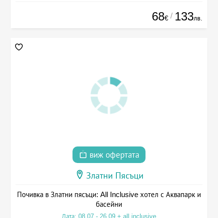
68
133
/
€
лв.
виж офертата
Златни Пясъци
Почивка в Златни пясъци: All Inclusive хотел с Аквапарк и
басейни
Дата: 08.07 - 26.09 + all inclusive