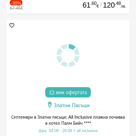
-30%
.60
.48
61
120
/
€
лв.
87.45€
виж офертата
Златни Пясъци
Септември в Златни пясъци: All Inclusive плажна почивка
в хотел Палм Бийч ****
Дата: 04.09 - 29.09 + all inclusive