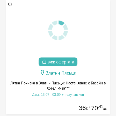
виж офертата
Златни Пясъци
Лятна Почивка в Златни Пясъци: Настаняване с Басейн в
Хотел Рива***
Дата: 13.07 - 03.09 + полупансион
36
.41
70
/
€
лв.