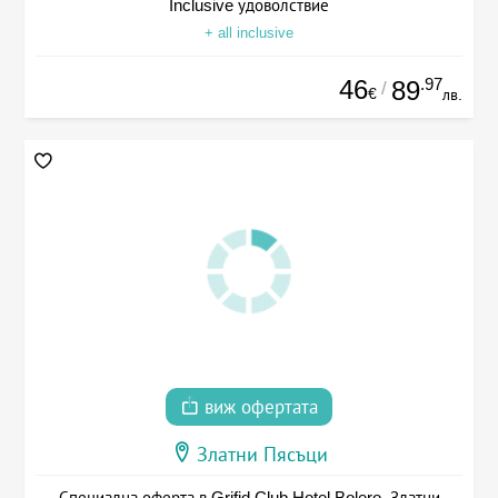
Inclusive удоволствие
+ all inclusive
46
.97
89
/
€
лв.
виж офертата
Златни Пясъци
Специална оферта в Grifid Club Hotel Bolero, Златни