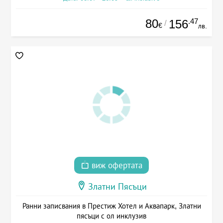
80
.47
156
/
€
лв.
виж офертата
Златни Пясъци
Ранни записвания в Престиж Хотел и Аквапарк, Златни
пясъци с ол инклузив