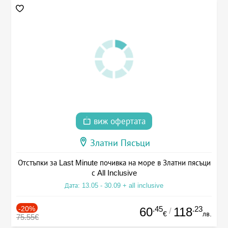
виж офертата
Златни Пясъци
Отстъпки за Last Minute почивка на море в Златни пясъци
с All Inclusive
Дата: 13.05 - 30.09 + all inclusive
-20%
.45
.23
60
118
/
€
лв.
75.55€