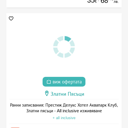
35
68
€
лв.
виж офертата
Златни Пясъци
Ранни записвания: Престиж Делукс Хотел Аквапарк Клуб,
Златни пясъци - All inclusive изживяване
+ all inclusive