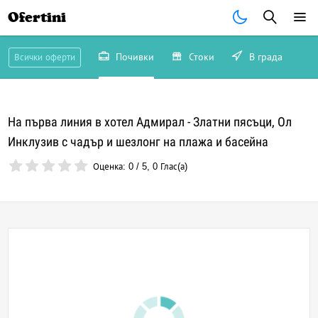
Ofertini
Почивки
Стоки
В града
Всички оферти
На първа линия в хотел Адмирал - Златни пясъци, Ол
Инклузив с чадър и шезлонг на плажа и басейна
Оценка:
0
/
5
,
0
Глас(а)