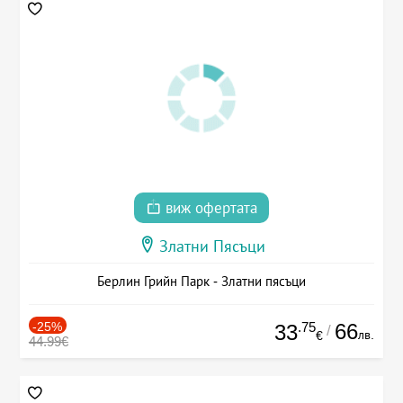
виж офертата
Златни Пясъци
Берлин Грийн Парк - Златни пясъци
-25%
.75
66
33
/
лв.
€
44.99€