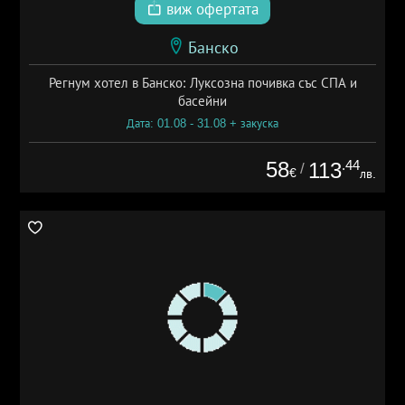
виж офертата
Банско
Регнум хотел в Банско: Луксозна почивка със СПА и
басейни
Дата: 01.08 - 31.08 + закуска
58
.44
113
/
€
лв.