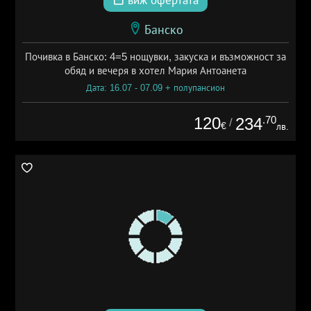
виж офертата
Банско
Почивка в Банско: 4=5 нощувки, закуска и възможност за
обяд и вечеря в хотел Мария Антоанета
Дата: 16.07 - 07.09 + полупансион
120
.70
234
/
€
лв.