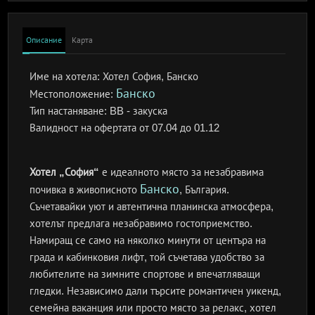
Описание
Карта
Име на хотела:
Хотел София, Банско
Банско
Местоположение:
Тип настаняване:
BB - закуска
Валидност на офертата
от 07.04 до 01.12
Хотел „София“
е идеалното място за незабравима
Банско
почивка в живописното
, България.
Съчетавайки уют и автентична планинска атмосфера,
хотелът предлага незабравимо гостоприемство.
Намиращ се само на няколко минути от центъра на
града и кабинковия лифт, той съчетава удобство за
любителите на зимните спортове и впечатляващи
гледки. Независимо дали търсите романтичен уикенд,
семейна ваканция или просто място за релакс, хотел