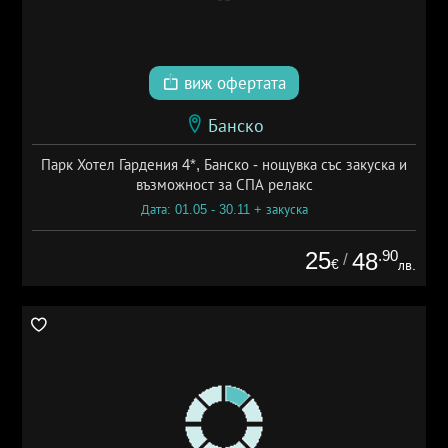
виж офертата
Банско
Парк Хотел Гардения 4*, Банско - нощувка със закуска и
възможност за СПА релакс
Дата: 01.05 - 30.11 + закуска
25
.90
48
/
€
лв.