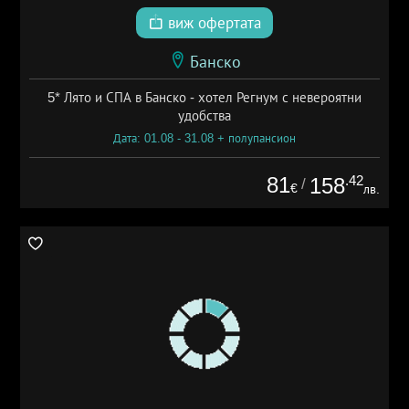
виж офертата
Банско
5* Лято и СПА в Банско - хотел Регнум с невероятни
удобства
Дата: 01.08 - 31.08 + полупансион
81
.42
158
/
€
лв.