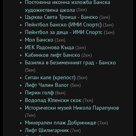
Постоянна иконна изложба Банска
художествена школа
(1км)
Църква Света Троица - Банско
(1км)
Пейнтбол Банско (ИМИ Спортс)
(1км)
Пейнтбол за деца - ИМИ Спортс
(1км)
Мол Банско
(1км)
ИЕК Радонова Къща
(1км)
Кабинков лифт Банско
(2км)
Базилка в Безименният град - Банско
(5км)
Ситан кале (крепост)
(5км)
Лифт Чалин Валог
(5км)
Пирин голф
(6км)
Водопад Юленски скок
(7км)
Исторически музей Никола Парапунов
(7км)
Минерален плаж Добринище
(7км)
Лифт Шилигарник
(7км)