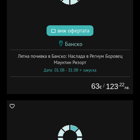
виж офертата
Банско
Лятна почивка в Банско: Наслада в Регнум Боровец
Маунтин Ризорт
Дата: 01.08 - 31.08 + закуска
63
.22
123
/
€
лв.