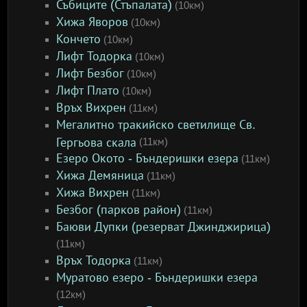
Събиците (Стъпалата)
(10км)
Хижа Яворов
(10км)
Кончето
(10км)
Лифт Тодорка
(10км)
Лифт Безбог
(10км)
Лифт Плато
(10км)
Връх Вихрен
(11км)
Мегалитно тракийско светилище Св.
Гергьова скала
(11км)
Езеро Окото - Бъндеришки езера
(11км)
Хижа Демяница
(11км)
Хижа Вихрен
(11км)
Безбог (парков район)
(11км)
Баюви Дупки (резерват Джинджирица)
(11км)
Връх Тодорка
(11км)
Муратово езеро - Бъндеришки езера
(12км)