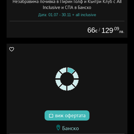
Незабравима почивка в Пирин Голф и Кънтри Клуб с All
Inclusive и СПА в Банско
Дата: 01.07 - 30.11 + all inclusive
66
.09
129
/
€
лв.
виж офертата
Банско