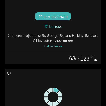
виж офертата
Банско
Специална оферта за St. George Ski and Holiday, Банско с
All Inclusive преживяване
+ all inclusive
63
.22
123
/
€
лв.