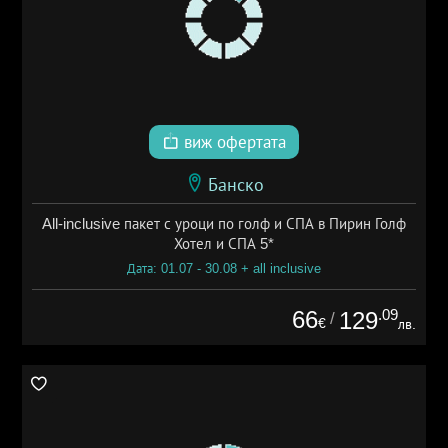
виж офертата
Банско
All-inclusive пакет с уроци по голф и СПА в Пирин Голф
Хотел и СПА 5*
Дата: 01.07 - 30.08 + all inclusive
66
.09
129
/
€
лв.