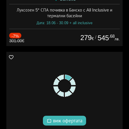
Луксозен 5* СПА почивка в Банско с All Inclusive и
термални басейни
Дата: 18.06 - 30.09 + all inclusive
-7%
279
.68
545
/
€
лв.
301.00€
виж офертата