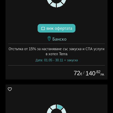
виж офертата
Банско
Отстъпка от 15% за настаняване със закуска и СПА услуги
в хотел Terra
Дата: 01.05 - 30.11 + закуска
72
.82
140
/
€
лв.