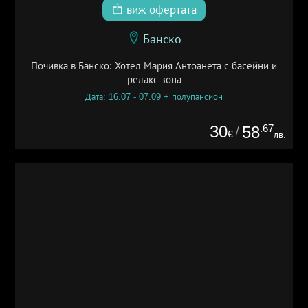
виж офертата
Банско
Почивка в Банско: Хотел Мария Антоанета с басейни и
релакс зона
Дата: 16.07 - 07.09 + полупансион
30
.67
58
/
€
лв.