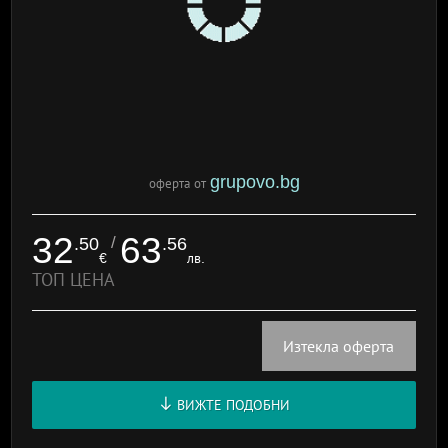
grupovo.bg
оферта от
32
63
/
.50
.56
€
лв.
ТОП ЦЕНА
Изтекла оферта
ВИЖТЕ ПОДОБНИ