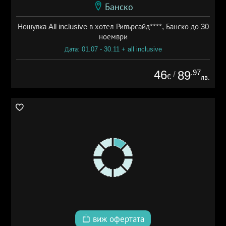
Банско
Нощувка All inclusive в хотел Ривърсайд****, Банско до 30
ноември
Дата: 01.07 - 30.11 + all inclusive
46
.97
89
/
€
лв.
виж офертата