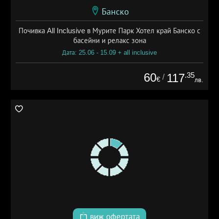
Банско
Почивка All Inclusive в Мурите Парк Хотел край Банско с
басейни и релакс зона
Дата: 25.06 - 15.09 + all inclusive
60
.35
117
/
€
лв.
виж офертата