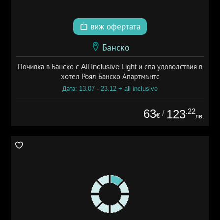
виж офертата
Банско
Почивка в Банско с All Inclusive Light и спа удоволствия в
хотел Роял Банско Апартмънтс
Дата: 13.07 - 23.12 + all inclusive
63
.22
123
/
€
лв.