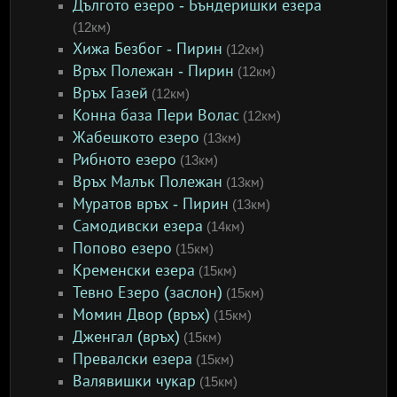
Дългото езеро - Бъндеришки езера
(12км)
Хижа Безбог - Пирин
(12км)
Връх Полежан - Пирин
(12км)
Връх Газей
(12км)
Конна база Пери Волас
(12км)
Жабешкото езеро
(13км)
Рибното езеро
(13км)
Връх Малък Полежан
(13км)
Муратов връх - Пирин
(13км)
Самодивски езера
(14км)
Попово езеро
(15км)
Кременски езера
(15км)
Тевно Езеро (заслон)
(15км)
Момин Двор (връх)
(15км)
Дженгал (връх)
(15км)
Превалски езера
(15км)
Валявишки чукар
(15км)