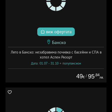
виж офертата
Банско
Лято в Банско: незабравима почивка с басейни и СПА в
хотел Аспен Ризорт
Дата: 01.07 - 31.10 + полупансион
49
.84
95
/
€
лв.