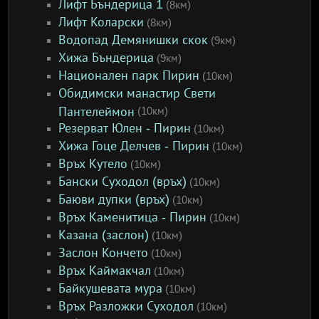
Лифт Бъндерица 1
(8км)
Лифт Коларски
(8км)
Водопад Демянишки скок
(9км)
Хижа Бъндерица
(9км)
Национален парк Пирин
(10км)
Обидимски манастир Свети
Пантелеймон
(10км)
Резерват Юлен - Пирин
(10км)
Хижа Гоце Делчев - Пирин
(10км)
Връх Кутело
(10км)
Бански Суходол (връх)
(10км)
Баюви дупки (връх)
(10км)
Връх Каменитица - Пирин
(10км)
Казана (заслон)
(10км)
Заслон Кончето
(10км)
Връх Каймакчал
(10км)
Байкушевата мура
(10км)
Връх Разложки Суходол
(10км)