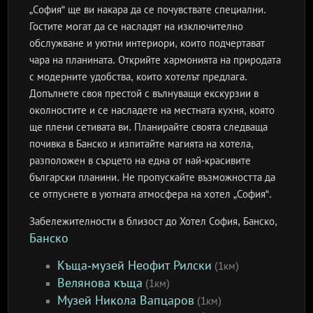
„София“ ще ви накара да се почувствате специални.
Гостите могат да се насладят на изключително
обслужване и уютни интериори, които подчертават
чара на планината. Открийте хармонията на природата
с модерните удобства, които хотелът предлага.
Допълнете своя престой с вълнуващи екскурзии в
околностите и се насладете на местната кухня, която
ще плени сетивата ви. Планирайте своята следваща
почивка в Банско и изпитайте магията на хотела,
разположен в сърцето на една от най-красивите
български планини. Не пропускайте възможността да
се отпуснете в уютната атмосфера на хотел „София“.
Забележителности в близост до Хотел София, Банско,
Банско
Къща-музей Неофит Рилски
(1км)
Велянова къща
(1км)
Музей Никола Вапцаров
(1км)