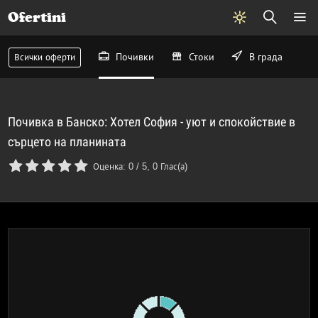
Ofertini
Почивки
Стоки
В града
Всички оферти
Почивка в Банско: Хотел София - уют и спокойствие в
сърцето на планината
Оценка:
0
/
5
,
0
Глас(а)