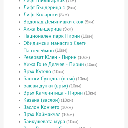
Лифт Шилигарник
(7км)
Лифт Бъндерица 1
(8км)
Лифт Коларски
(8км)
Водопад Демянишки скок
(9км)
Хижа Бъндерица
(9км)
Национален парк Пирин
(10км)
Обидимски манастир Свети
Пантелеймон
(10км)
Резерват Юлен - Пирин
(10км)
Хижа Гоце Делчев - Пирин
(10км)
Връх Кутело
(10км)
Бански Суходол (връх)
(10км)
Баюви дупки (връх)
(10км)
Връх Каменитица - Пирин
(10км)
Казана (заслон)
(10км)
Заслон Кончето
(10км)
Връх Каймакчал
(10км)
Байкушевата мура
(10км)