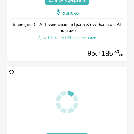
виж офертата
Банско
5-звездно СПА Преживяване в Гранд Хотел Банско с All
Inclusive
Дата: 01.07 - 30.09 + all inclusive
95
.80
185
/
€
лв.