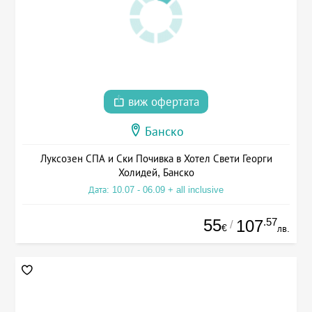
виж офертата
Банско
Луксозен СПА и Ски Почивка в Хотел Свети Георги
Холидей, Банско
Дата: 10.07 - 06.09 + all inclusive
55
.57
107
/
€
лв.