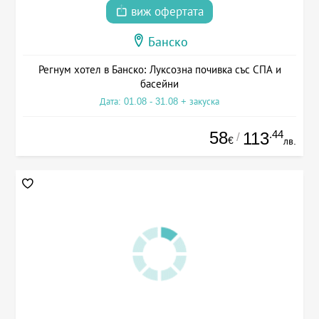
виж офертата
Банско
Регнум хотел в Банско: Луксозна почивка със СПА и
басейни
Дата: 01.08 - 31.08 + закуска
58
.44
113
/
€
лв.