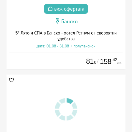
виж офертата
Банско
5* Лято и СПА в Банско - хотел Регнум с невероятни
удобства
Дата: 01.08 - 31.08 + полупансион
81
.42
158
/
€
лв.