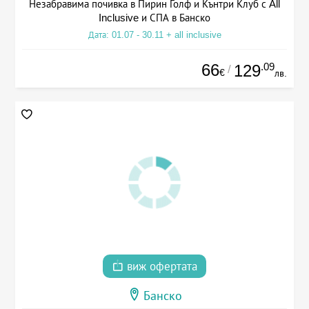
Незабравима почивка в Пирин Голф и Кънтри Клуб с All
Inclusive и СПА в Банско
Дата: 01.07 - 30.11 + all inclusive
66
.09
129
/
€
лв.
виж офертата
Банско