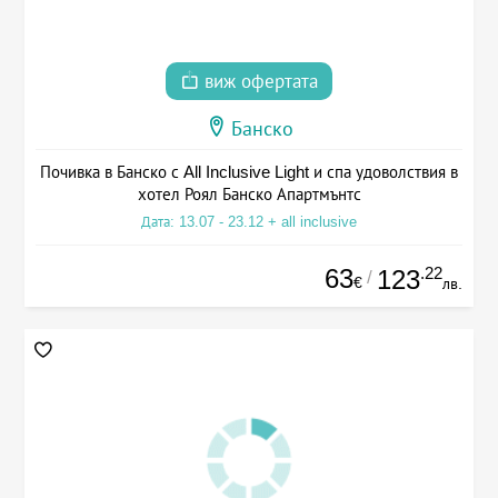
виж офертата
Банско
Почивка в Банско с All Inclusive Light и спа удоволствия в
хотел Роял Банско Апартмънтс
Дата: 13.07 - 23.12 + all inclusive
63
.22
123
/
€
лв.