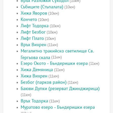
Връх Разложки Суходол
(10км)
Събиците (Стъпалата)
(10км)
Хижа Яворов
(10км)
Кончето
(10км)
Лифт Тодорка
(10км)
Лифт Безбог
(10км)
Лифт Плато
(10км)
Връх Вихрен
(11км)
Мегалитно тракийско светилище Св.
Гергьова скала
(11км)
Езеро Окото - Бъндеришки езера
(11км)
Хижа Демяница
(11км)
Хижа Вихрен
(11км)
Безбог (парков район)
(11км)
Баюви Дупки (резерват Джинджирица)
(11км)
Връх Тодорка
(11км)
Муратово езеро - Бъндеришки езера