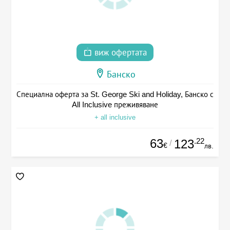
виж офертата
Банско
Специална оферта за St. George Ski and Holiday, Банско с
All Inclusive преживяване
+ all inclusive
63
.22
123
/
€
лв.