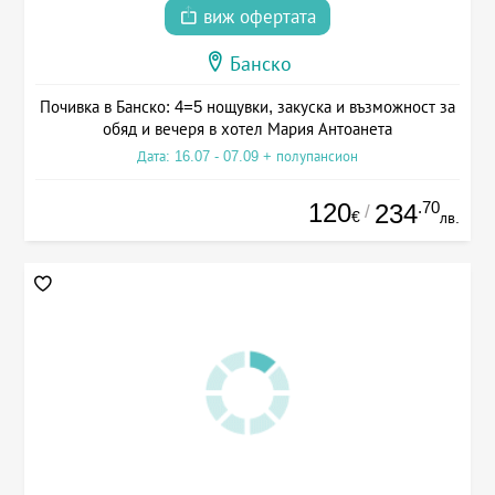
виж офертата
Банско
Почивка в Банско: 4=5 нощувки, закуска и възможност за
обяд и вечеря в хотел Мария Антоанета
Дата: 16.07 - 07.09 + полупансион
120
.70
234
/
€
лв.