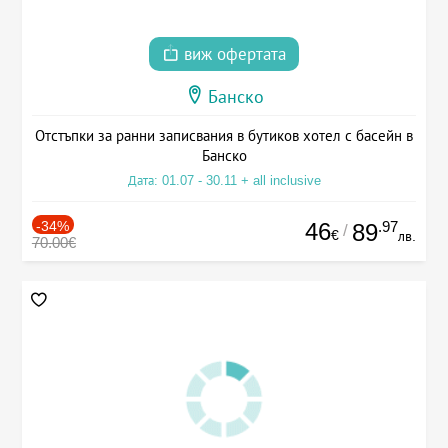
виж офертата
Банско
Отстъпки за ранни записвания в бутиков хотел с басейн в
Банско
Дата: 01.07 - 30.11 + all inclusive
-34%
46
.97
89
/
€
лв.
70.00€