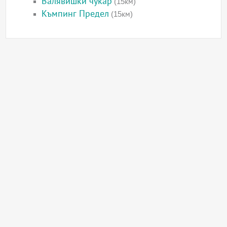
Валявишки чукар
(15км)
Къмпинг Предел
(15км)