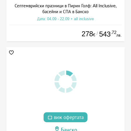
Септемврийски празници в Пирин Голф: All Inclusive,
басейни и СПА в Банско
Дата: 04.09 - 22.09 + all inclusive
278
.72
543
/
€
лв.
виж офертата
Банско