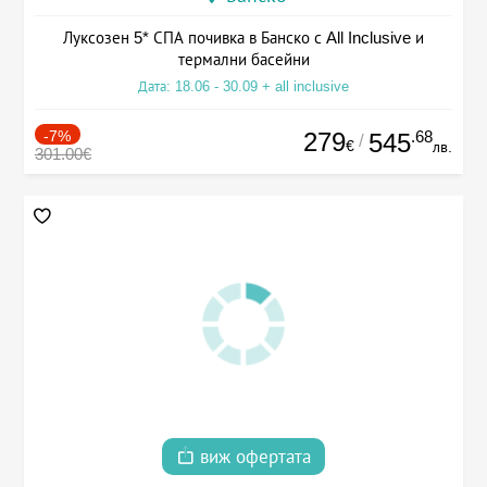
Луксозен 5* СПА почивка в Банско с All Inclusive и
термални басейни
Дата: 18.06 - 30.09 + all inclusive
-7%
279
.68
545
/
€
лв.
301.00€
виж офертата