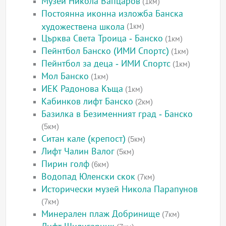
Музей Никола Вапцаров
(1км)
Постоянна иконна изложба Банска
художествена школа
(1км)
Църква Света Троица - Банско
(1км)
Пейнтбол Банско (ИМИ Спортс)
(1км)
Пейнтбол за деца - ИМИ Спортс
(1км)
Мол Банско
(1км)
ИЕК Радонова Къща
(1км)
Кабинков лифт Банско
(2км)
Базилка в Безименният град - Банско
(5км)
Ситан кале (крепост)
(5км)
Лифт Чалин Валог
(5км)
Пирин голф
(6км)
Водопад Юленски скок
(7км)
Исторически музей Никола Парапунов
(7км)
Минерален плаж Добринище
(7км)