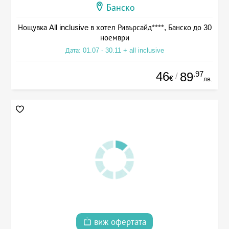
Банско
Нощувка All inclusive в хотел Ривърсайд****, Банско до 30
ноември
Дата: 01.07 - 30.11 + all inclusive
46
.97
89
/
€
лв.
виж офертата