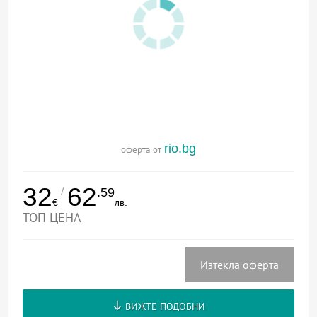
rio.bg
оферта от
32
62
/
.59
€
лв.
ТОП ЦЕНА
Изтекла оферта
ВИЖТЕ ПОДОБНИ