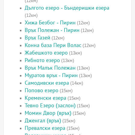
(12км)
Дългото езеро - Бъндеришки езера
(12км)
Хижа Безбог - Пирин
(12км)
Връх Полежан - Пирин
(12км)
Връх Газей
(12км)
Конна база Пери Волас
(12км)
Жабешкото езеро
(13км)
Рибното езеро
(13км)
Връх Малък Полежан
(13км)
Муратов връх - Пирин
(13км)
Самодивски езера
(14км)
Попово езеро
(15км)
Кременски езера
(15км)
Тевно Езеро (заслон)
(15км)
Момин Двор (връх)
(15км)
Дженгал (връх)
(15км)
Превалски езера
(15км)