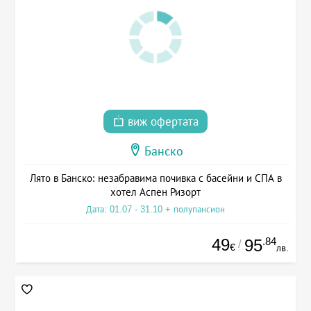
виж офертата
Банско
Лято в Банско: незабравима почивка с басейни и СПА в
хотел Аспен Ризорт
Дата: 01.07 - 31.10 + полупансион
49
.84
95
/
€
лв.