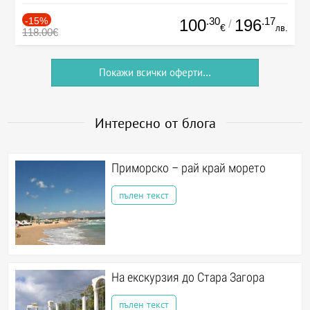
-15%
.30
.17
100
196
/
€
лв.
118.00€
Покажи всички оферти...
Интересно от блога
Приморско – рай край морето
пълен текст
На екскурзия до Стара Загора
пълен текст