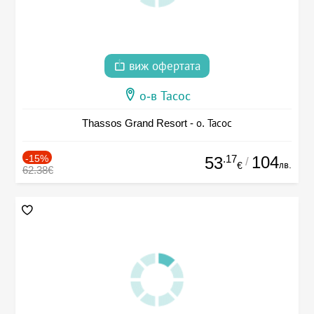
виж офертата
о-в Тасос
Thassos Grand Resort - о. Тасос
-15%
.17
104
53
/
лв.
€
62.38€