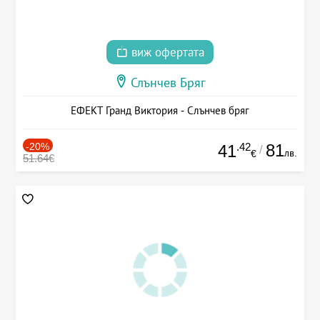
виж офертата
Слънчев Бряг
ЕФЕКТ Гранд Виктория - Слънчев бряг
-20%
.42
81
41
/
лв.
€
51.64€