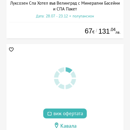
Луксозен Спа Хотел във Велинград с Минерални Басейни
и СПА Пакет
Дата: 28.07 - 23.12 + полупансион
67
.04
131
/
€
лв.
виж офертата
Кавала