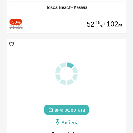
Tosca Beach- Кавала
-30%
.15
102
52
/
лв.
€
74.65€
виж офертата
Албена