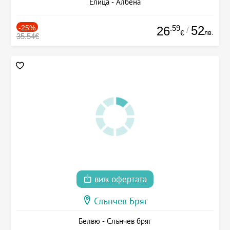
Елица - Албена
-25%
.59
52
26
/
лв.
€
35.54€
виж офертата
Слънчев Бряг
Белвю - Слънчев бряг