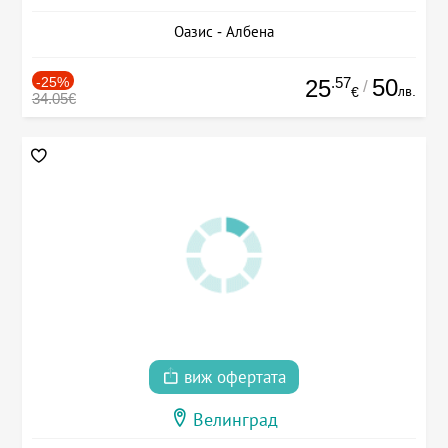
Оазис - Албена
-25%
.57
50
25
/
лв.
€
34.05€
виж офертата
Велинград