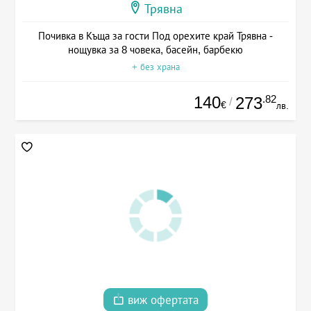
Трявна
Почивка в Къща за гости Под орехите край Трявна -
нощувка за 8 човека, басейн, барбекю
+ без храна
140
.82
273
/
€
лв.
виж офертата