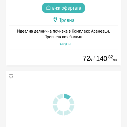
виж офертата
Трявна
Идеална делнична почивка в Комплекс Асеневци,
Тревненския балкан
+ закуска
72
.82
140
/
€
лв.