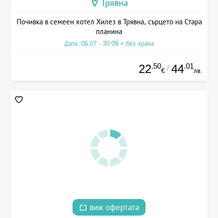
Трявна
Почивка в семеен хотел Хилез в Трявна, сърцето на Стара
планина
Дата: 06.07 - 30.09 + без храна
.50
.01
22
44
/
€
лв.
виж офертата