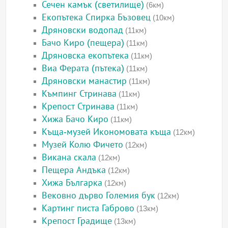
Сечен камък (светилище)
(6км)
Екопътека Спирка Бъзовец
(10км)
Дряновски водопад
(11км)
Бачо Киро (пещера)
(11км)
Дряновска екопътека
(11км)
Виа Ферата (пътека)
(11км)
Дряновски манастир
(11км)
Къмпинг Стринава
(11км)
Крепост Стринава
(11км)
Хижа Бачо Киро
(11км)
Къща-музей Икономовата къща
(12км)
Музей Колю Фичето
(12км)
Викана скала
(12км)
Пещера Андъка
(12км)
Хижа Българка
(12км)
Вековно дърво Големия бук
(12км)
Картинг писта Габрово
(13км)
Крепост Градище
(13км)