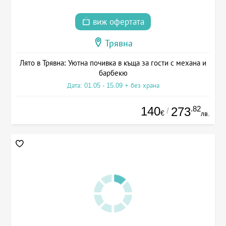
виж офертата
Трявна
Лято в Трявна: Уютна почивка в къща за гости с механа и
барбекю
Дата: 01.05 - 15.09 + без храна
140
.82
273
/
€
лв.