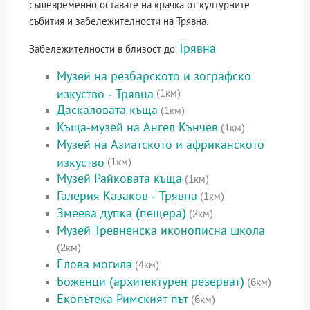
същевременно оставате на крачка от културните
събития и забележителности на Трявна.
Трявна
Забележителности в близост до
Музей на резбарското и зографско
изкуство - Трявна
(1км)
Даскаловата къща
(1км)
Къща-музей на Ангел Кънчев
(1км)
Музей на Азиатското и африканското
изкуство
(1км)
Музей Райковата къща
(1км)
Галерия Казаков - Трявна
(1км)
Змеева дупка (пещера)
(2км)
Музей Тревненска иконописна школа
(2км)
Елова могила
(4км)
Боженци (архитектурен резерват)
(6км)
Екопътека Римският път
(6км)