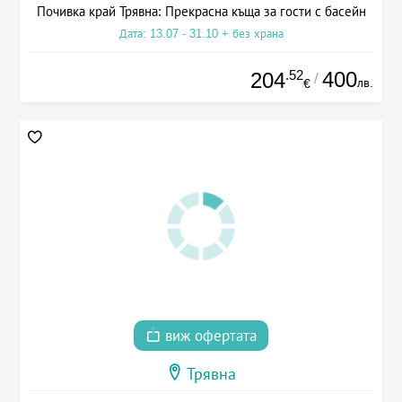
Почивка край Трявна: Прекрасна къща за гости с басейн
Дата: 13.07 - 31.10 + без храна
.52
400
204
/
лв.
€
виж офертата
Трявна