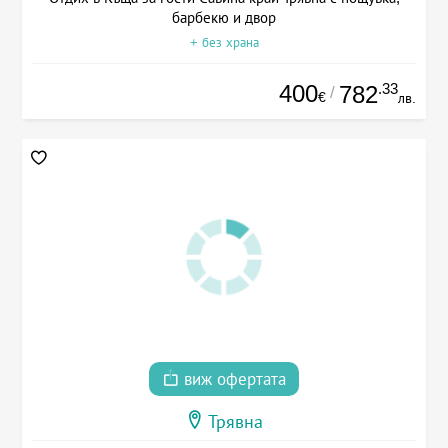
барбекю и двор
+ без храна
400
.33
782
/
€
лв.
виж офертата
Трявна