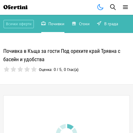
Ofertini
Почивки
Стоки
В града
Всички оферти
Почивка в Къща за гости Под орехите край Трявна с
басейн и удобства
Оценка:
0
/
5
,
0
Глас(а)