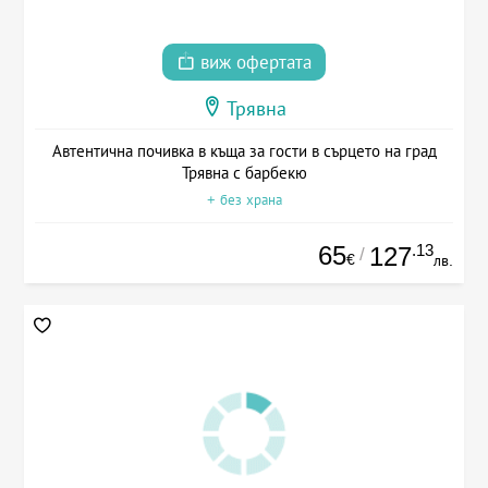
виж офертата
Трявна
Автентична почивка в къща за гости в сърцето на град
Трявна с барбекю
+ без храна
65
.13
127
/
€
лв.