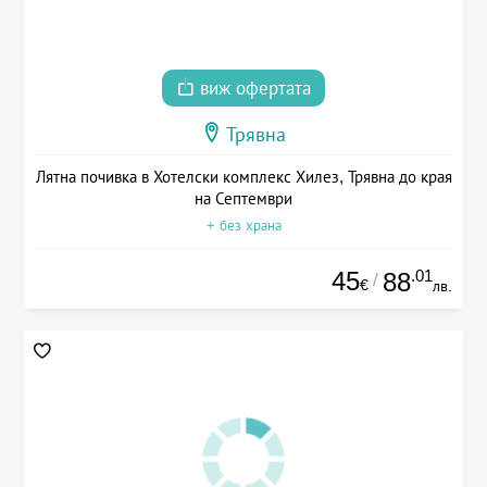
виж офертата
Трявна
Лятна почивка в Хотелски комплекс Хилез, Трявна до края
на Септември
+ без храна
45
.01
88
/
€
лв.