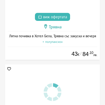
виж офертата
Трявна
Лятна почивка в Хотел Бела, Трявна със закуска и вечеря
+ полупансион
43
.10
84
/
€
лв.