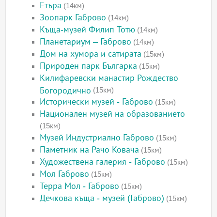
Етъра
(14км)
Зоопарк Габрово
(14км)
Къща-музей Филип Тотю
(14км)
Планетариум – Габрово
(14км)
Дом на хумора и сатирата
(15км)
Природен парк Българка
(15км)
Килифаревски манастир Рождество
Богородично
(15км)
Исторически музей - Габрово
(15км)
Национален музей на образованието
(15км)
Музей Индустриално Габрово
(15км)
Паметник на Рачо Ковача
(15км)
Художествена галерия - Габрово
(15км)
Мол Габрово
(15км)
Терра Мол - Габрово
(15км)
Дечкова къща - музей (Габрово)
(15км)