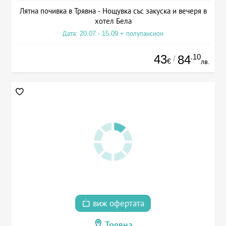
Лятна почивка в Трявна - Нощувка със закуска и вечеря в
хотел Бела
Дата: 20.07 - 15.09 + полупансион
43
.10
84
/
€
лв.
виж офертата
Трявна