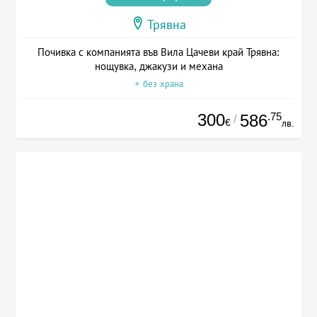
Трявна
Почивка с компанията във Вила Цачеви край Трявна:
нощувка, джакузи и механа
+ без храна
300
.75
586
/
€
лв.