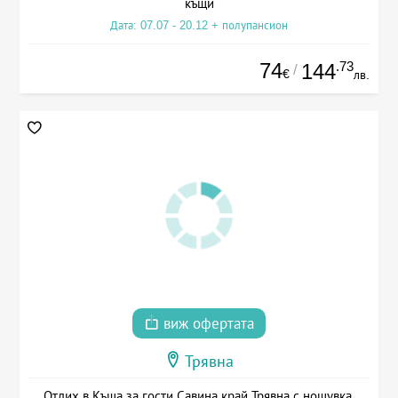
къщи
Дата: 07.07 - 20.12 + полупансион
74
.73
144
/
€
лв.
виж офертата
Трявна
Отдих в Къща за гости Савина край Трявна с нощувка,