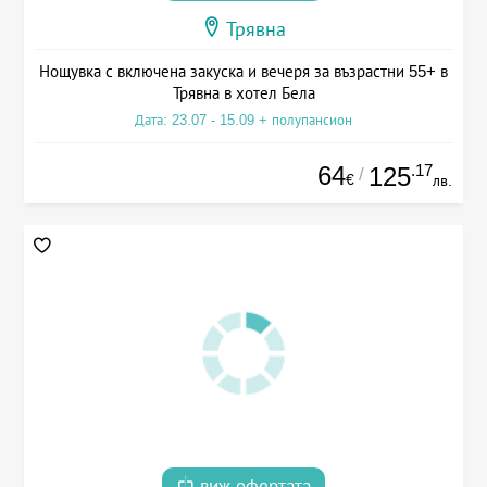
Трявна
Нощувка с включена закуска и вечеря за възрастни 55+ в
Трявна в хотел Бела
Дата: 23.07 - 15.09 + полупансион
64
.17
125
/
€
лв.
виж офертата