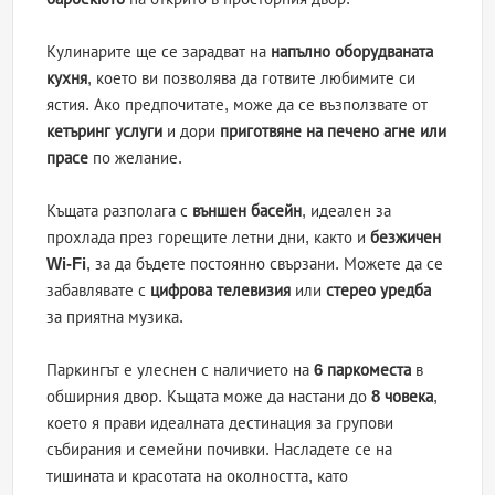
Кулинарите ще се зарадват на
напълно оборудваната
кухня
, което ви позволява да готвите любимите си
ястия. Ако предпочитате, може да се възползвате от
кетъринг услуги
и дори
приготвяне на печено агне или
прасе
по желание.
Къщата разполага с
външен басейн
, идеален за
прохлада през горещите летни дни, както и
безжичен
Wi-Fi
, за да бъдете постоянно свързани. Можете да се
забавлявате с
цифрова телевизия
или
стерео уредба
за приятна музика.
Паркингът е улеснен с наличието на
6 паркоместа
в
обширния двор. Къщата може да настани до
8 човека
,
което я прави идеалната дестинация за групови
събирания и семейни почивки. Насладете се на
тишината и красотата на околността, като