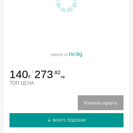
rio.bg
оферта от
140
273
/
.82
€
лв.
ТОП ЦЕНА
Изтекла оферта
ВИЖТЕ ПОДОБНИ