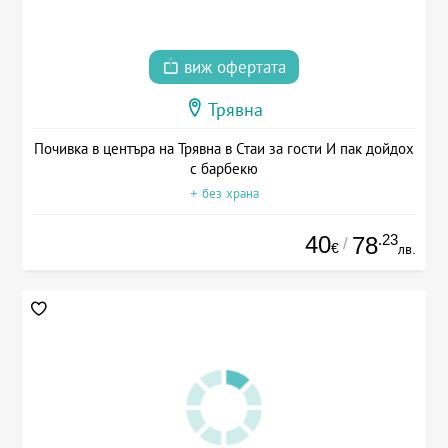
виж офертата
Трявна
Почивка в центъра на Трявна в Стаи за гости И пак дойдох
с барбекю
+ без храна
40
.23
78
/
€
лв.