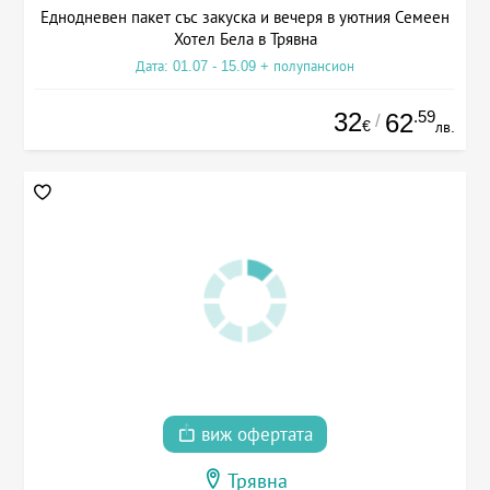
Еднодневен пакет със закуска и вечеря в уютния Семеен
Хотел Бела в Трявна
Дата: 01.07 - 15.09 + полупансион
32
.59
62
/
€
лв.
виж офертата
Трявна