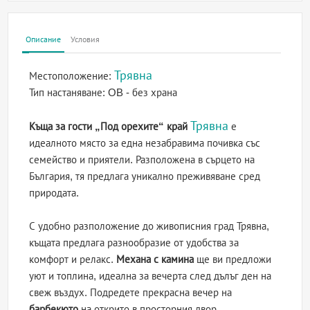
Описание
Условия
Трявна
Местоположение:
Тип настаняване:
OB - без храна
Трявна
Къща за гости „Под орехите“ край
е
идеалното място за една незабравима почивка със
семейство и приятели. Разположена в сърцето на
България, тя предлага уникално преживяване сред
природата.
С удобно разположение до живописния град Трявна,
къщата предлага разнообразие от удобства за
комфорт и релакс.
Механа с камина
ще ви предложи
уют и топлина, идеална за вечерта след дълъг ден на
свеж въздух. Подредете прекрасна вечер на
барбекюто
на открито в просторния двор.