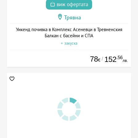
виж офертата
Трявна
Уикенд почивка в Комплекс Асеневци в Тревненския
Балкан с басейни и СПА
+ закуска
78
.56
152
/
€
лв.