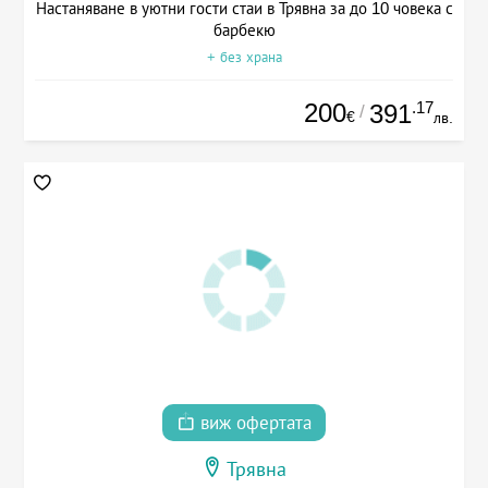
Настаняване в уютни гости стаи в Трявна за до 10 човека с
барбекю
+ без храна
200
.17
391
/
€
лв.
виж офертата
Трявна