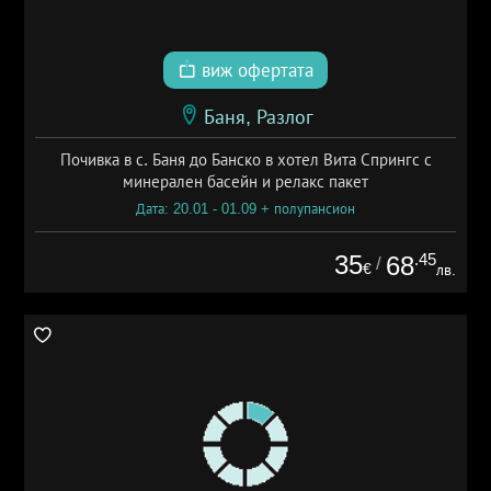
виж офертата
Баня, Разлог
Почивка в с. Баня до Банско в хотел Вита Спрингс с
минерален басейн и релакс пакет
Дата: 20.01 - 01.09 + полупансион
35
.45
68
/
€
лв.