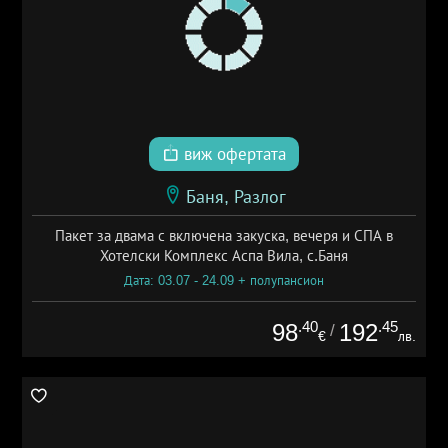
виж офертата
Баня, Разлог
Пакет за двама с включена закуска, вечеря и СПА в
Хотелски Комплекс Аспа Вила, с.Баня
Дата: 03.07 - 24.09 + полупансион
.40
.45
98
192
/
€
лв.