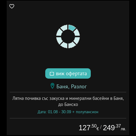
виж офертата
Баня, Разлог
Лятна почивка със закуска и минерални басейни в Баня,
до Банско
Дата: 01.08 - 30.09 + полупансион
.50
.37
127
249
/
€
лв.