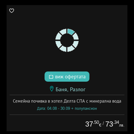
виж офертата
Баня, Разлог
Семейна почивка в хотел Делта СПА с минерална вода
Дата: 04.08 - 30.09 + полупансион
.50
.34
37
73
/
€
лв.