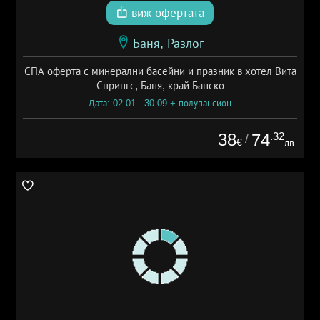
виж офертата
Баня, Разлог
СПА оферта с минерални басейни и празник в хотел Вита
Спрингс, Баня, край Банско
Дата: 02.01 - 30.09 + полупансион
38
.32
74
/
€
лв.