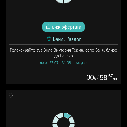
виж офертата
Баня, Разлог
Релаксирайте във Вила Виктория Терма, село Баня, близо
до Банско
Дата: 27.07 - 31.08 + закуска
30
.67
58
/
€
лв.