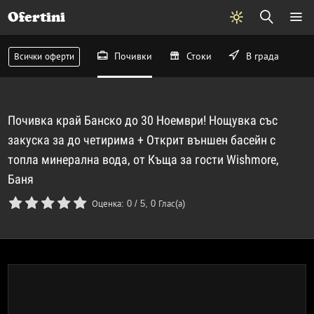
Ofertini
Почивки
Стоки
В града
Всички оферти
Почивка край Банско до 30 Ноември! Нощувка със
закуска за до четирима + Открит външен басейн с
топла минерална вода, от Къща за гости Wishmore,
Баня
Оценка:
0
/
5
,
0
Глас(а)