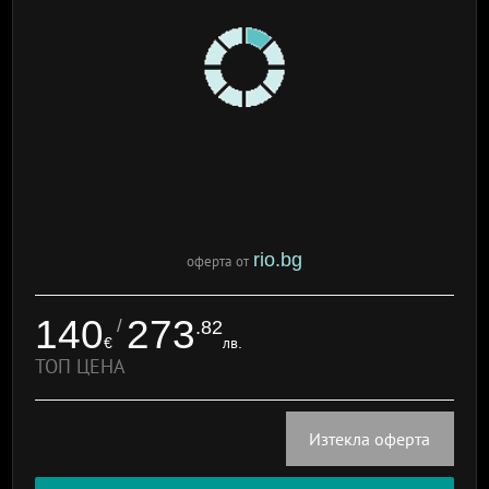
rio.bg
оферта от
140
273
/
.82
€
лв.
ТОП ЦЕНА
Изтекла оферта