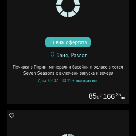
виж офертата
Баня, Разлог
Почивка в Пирин: минерални басейни и релакс в хотел
Seven Seasons с включени закуска и вечеря
Дата: 08.07 - 30.11 + полупансион
85
.25
166
/
€
лв.