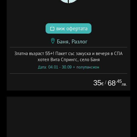
виж офертата
Баня, Разлог
Златна възраст 55+! Пакет със закуска и вечеря в СПА
хотел Вита Спрингс, село Баня
Дата: 04.01 - 30.09 + полупансион
35
.45
68
/
€
лв.