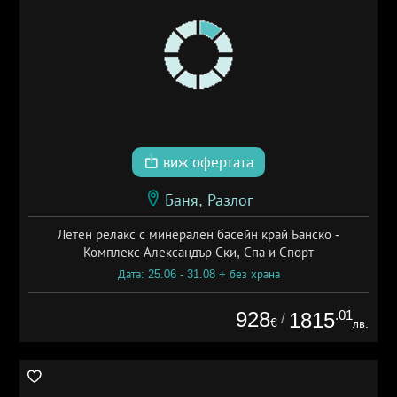
виж офертата
Баня, Разлог
Летен релакс с минерален басейн край Банско -
Комплекс Александър Ски, Спа и Спорт
Дата: 25.06 - 31.08 + без храна
928
.01
1815
/
€
лв.