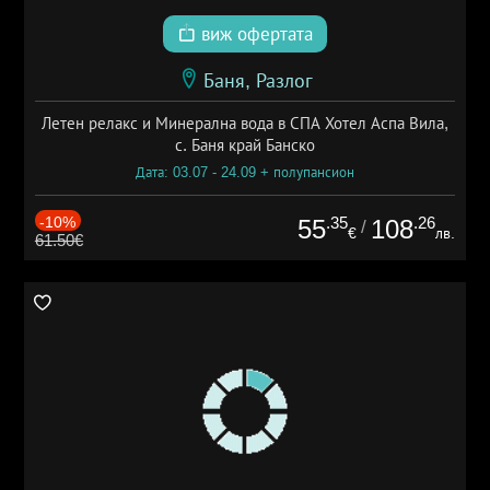
виж офертата
Баня, Разлог
Летен релакс и Минерална вода в СПА Хотел Аспа Вила,
с. Баня край Банско
Дата: 03.07 - 24.09 + полупансион
-10%
.35
.26
55
108
/
€
лв.
61.50€