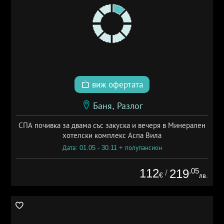
виж офертата
Баня, Разлог
СПА почивка за двама със закуска и вечеря в Минерален
хотелски комплекс Аспа Вила
Дата: 01.05 - 30.11 + полупансион
112
.05
219
/
€
лв.