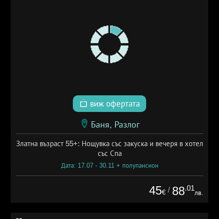
виж офертата
Баня, Разлог
Златна възраст 55+: Нощувка със закуска и вечеря в хотел
със Спа
Дата: 17.07 - 30.11 + полупансион
45
.01
88
/
€
лв.