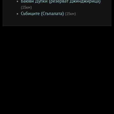
Баюви Дупки (резерват Джинджирица)
(15км)
Събиците (Стъпалата)
(15км)