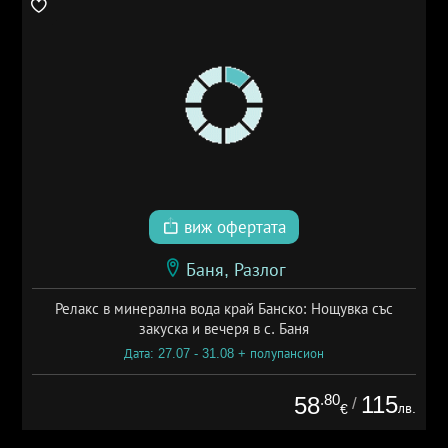
виж офертата
Баня, Разлог
Релакс в минерална вода край Банско: Нощувка със
закуска и вечеря в с. Баня
Дата: 27.07 - 31.08 + полупансион
.80
115
58
/
лв.
€