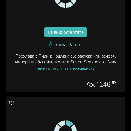
виж офертата
Баня, Разлог
Прохлада в Пирин: нощувка със закуска или вечеря,
минерални басейни в хотел Seven Seasons, с. Баня
Дата: 07.08 - 30.11 + полупансион
75
.69
146
/
€
лв.