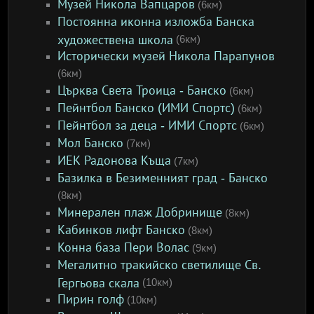
Музей Никола Вапцаров
(6км)
Постоянна иконна изложба Банска
художествена школа
(6км)
Исторически музей Никола Парапунов
(6км)
Църква Света Троица - Банско
(6км)
Пейнтбол Банско (ИМИ Спортс)
(6км)
Пейнтбол за деца - ИМИ Спортс
(6км)
Мол Банско
(7км)
ИЕК Радонова Къща
(7км)
Базилка в Безименният град - Банско
(8км)
Минерален плаж Добринище
(8км)
Кабинков лифт Банско
(8км)
Конна база Пери Волас
(9км)
Мегалитно тракийско светилище Св.
Гергьова скала
(10км)
Пирин голф
(10км)