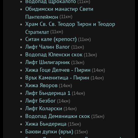
Водопад Щрокалото
(11км)
Обидимски манастир Свети
Пантелеймон
(11км)
Храм Св. Св. Теодор Тирон и Теодор
Стратилат
(11км)
Ситан кале (крепост)
(11км)
Лифт Чалин Валог
(11км)
Водопад Юленски скок
(13км)
Лифт Шилигарник
(13км)
Хижа Гоце Делчев - Пирин
(14км)
Връх Каменитица - Пирин
(14км)
Хижа Яворов
(14км)
Лифт Бъндерица 1
(14км)
Лифт Безбог
(14км)
Лифт Коларски
(14км)
Водопад Демянишки скок
(15км)
Хижа Бъндерица
(15км)
Баюви дупки (връх)
(15км)