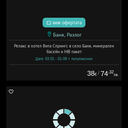
виж офертата
Баня, Разлог
Релакс в хотел Вита Спрингс в село Баня, минерален
басейн и HB пакет
Дата: 03.01 - 01.09 + полупансион
38
.32
74
/
€
лв.