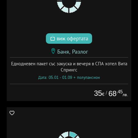
виж офертата
Баня, Разлог
Еднодневен пакет със закуска и вечеря в СПА хотел Вита
Спрингс
Дата: 05.01 - 01.09 + полупансион
35
.45
68
/
€
лв.