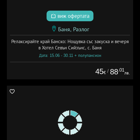
виж офертата
Баня, Разлог
Релаксирайте край Банско: Нощувка със закуска и вечеря
в Хотел Севън Сийзънс, с. Баня
Дата: 15.06 - 30.11 + полупансион
45
.01
88
/
€
лв.