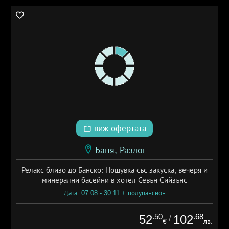
виж офертата
Баня, Разлог
Релакс близо до Банско: Нощувка със закуска, вечеря и
минерални басейни в хотел Севън Сийзънс
Дата: 07.08 - 30.11 + полупансион
.50
.68
52
102
/
€
лв.