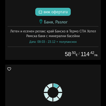
виж офертата
Баня, Разлог
Летен и есенен релакс край Банско в Термо СПА Хотел
Римска баня с минерални басейни
Дата: 09.03 - 23.12 + полупансион
.50
.42
58
114
/
€
лв.