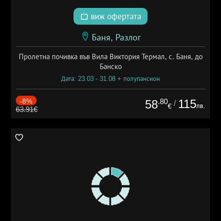
виж офертата
Баня, Разлог
Пролетна почивка във Вила Виктория Термал, с. Баня, до
Банско
Дата: 23.03 - 31.08 + полупансион
-8%
.80
115
58
/
лв.
€
63.91€