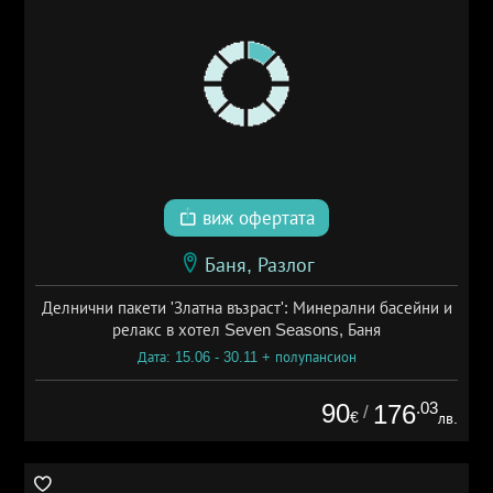
виж офертата
Баня, Разлог
Делнични пакети 'Златна възраст': Минерални басейни и
релакс в хотел Seven Seasons, Баня
Дата: 15.06 - 30.11 + полупансион
90
.03
176
/
€
лв.