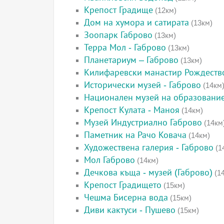
Крепост Градище
(12км)
Дом на хумора и сатирата
(13км)
Зоопарк Габрово
(13км)
Терра Мол - Габрово
(13км)
Планетариум – Габрово
(13км)
Килифаревски манастир Рождеств
Исторически музей - Габрово
(14км
Национален музей на образовани
Крепост Кулата - Маноя
(14км)
Музей Индустриално Габрово
(14км
Паметник на Рачо Ковача
(14км)
Художествена галерия - Габрово
(1
Мол Габрово
(14км)
Дечкова къща - музей (Габрово)
(1
Крепост Градището
(15км)
Чешма Бисерна вода
(15км)
Диви кактуси - Пушево
(15км)