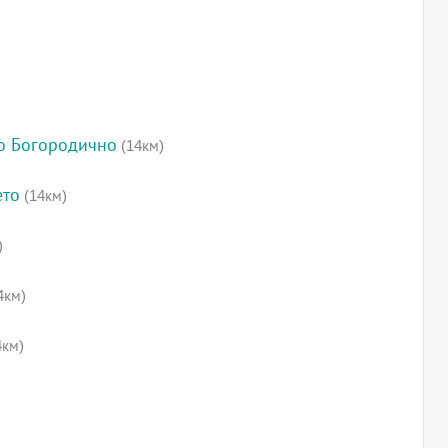
о Богородично
(14км)
)
ето
(14км)
)
4км)
4км)