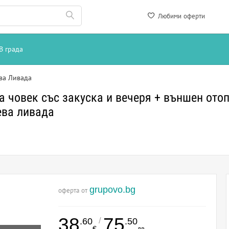
Любими оферти
В града
ва Ливада
 човек със закуска и вечеря + външен отоп
ева ливада
grupovo.bg
оферта от
38
75
/
.60
.50
€
лв.