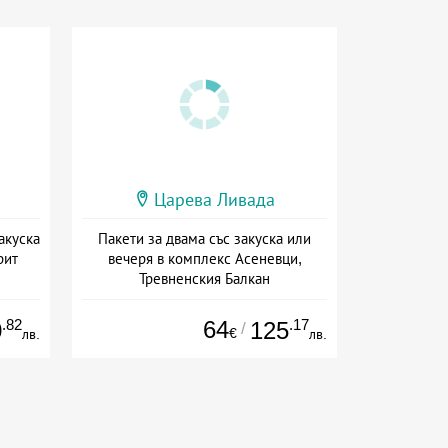
Царева Ливада
акуска
Пакети за двама със закуска или
рит
вечеря в комплекс Асеневци,
Тревненския Балкан
а
Дата: 08.09 - 22.12 + закуска
.82
64
.17
0
125
/
€
лв.
лв.