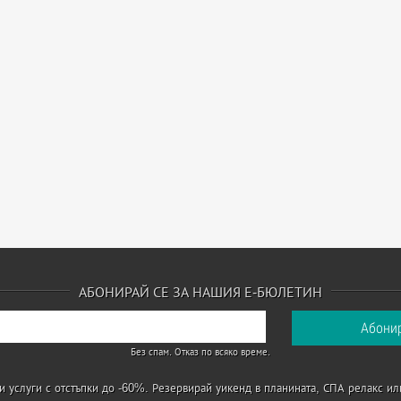
АБОНИРАЙ СЕ ЗА НАШИЯ Е-БЮЛЕТИН
Без спам. Отказ по всяко време.
 услуги с отстъпки до -60%. Резервирай уикенд в планината, СПА релакс ил