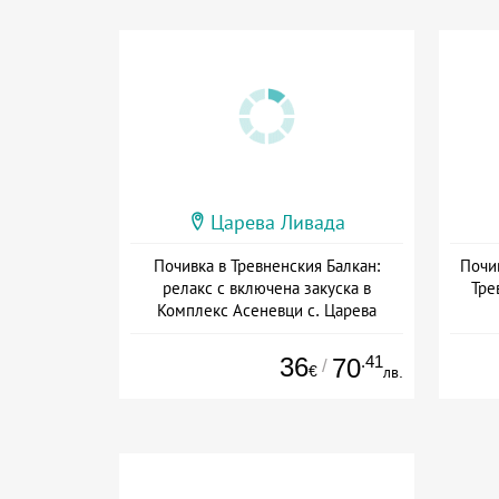
Царева Ливада
Почивка в Тревненския Балкан:
Почив
релакс с включена закуска в
Тре
Комплекс Асеневци с. Царева
Ливада
Дат
Дата: 14.07 - 30.09 + закуска
36
.41
70
/
€
лв.