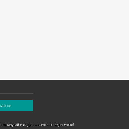
и пазарувай изгодно – всичко на едно място!