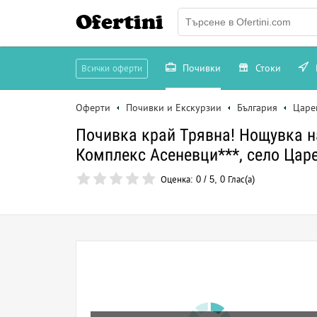
Ofertini
Почивки
Стоки
Всички оферти
Оферти
Почивки и Екскурзии
България
Царе
Почивка край Трявна! Нощувка на
Комплекс Асеневци***, село Цар
Оценка:
0
/
5
,
0
Глас(а)