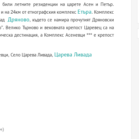
а били летните резиденции на царете Асен и Петър.
Етъра
и на 24км от етнографския комплекс
. Комплекс
Дряново
град
, където се намира прочутият Дряновски
". Велико Търново и вековната крепост Царевец са на
ическа дестинация, а Комплекс Асеневци *** е крепост
Царева Ливада
евци, Село Царева Ливада,
м)