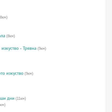
8км)
ола
(8км)
 изкуство - Трявна
(9км)
то изкуство
(9км)
аши дни
(11км)
км)