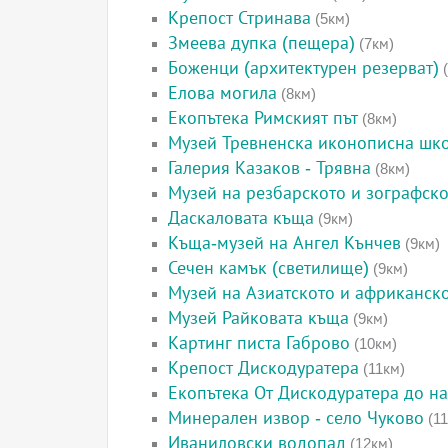
Крепост Стринава
(5км)
Змеева дупка (пещера)
(7км)
Боженци (архитектурен резерват)
(
Елова могила
(8км)
Екопътека Римският път
(8км)
Музей Тревненска иконописна шк
Галерия Казаков - Трявна
(8км)
Музей на резбарското и зографско
Даскаловата къща
(9км)
Къща-музей на Ангел Кънчев
(9км)
Сечен камък (светилище)
(9км)
Музей на Азиатското и африканско
Музей Райковата къща
(9км)
Картинг писта Габрово
(10км)
Крепост Дискодуратера
(11км)
Екопътека От Дискодуратера до н
Минерален извор - село Чуково
(11
Иваниловски водопад
(12км)