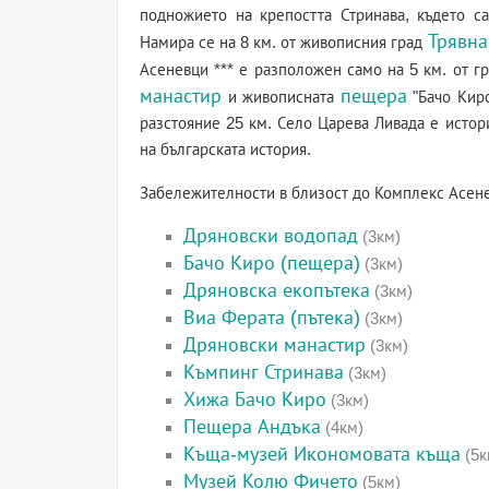
подножието на крепостта Стринава, където с
Трявна
Намира се на 8 км. от живописния град
Асеневци *** е разположен само на 5 км. от 
манастир
пещера
и живописната
"Бачо Киро
разстояние 25 км. Село Царева Ливада е истор
на българската история.
Забележителности в близост до Комплекс Асен
Дряновски водопад
(3км)
Бачо Киро (пещера)
(3км)
Дряновска екопътека
(3км)
Виа Ферата (пътека)
(3км)
Дряновски манастир
(3км)
Къмпинг Стринава
(3км)
Хижа Бачо Киро
(3км)
Пещера Андъка
(4км)
Къща-музей Икономовата къща
(5к
Музей Колю Фичето
(5км)