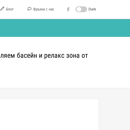
Блог
Връзка с нас
Dark
ляем басейн и релакс зона от