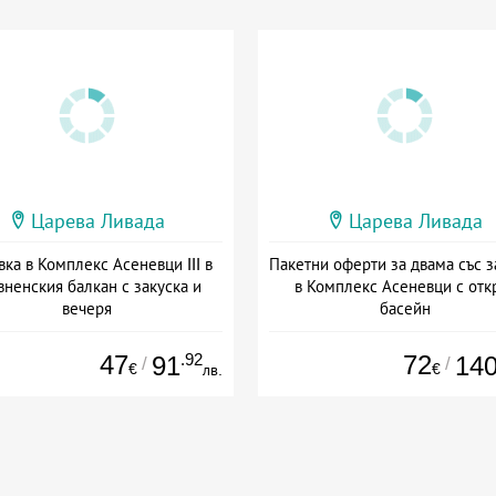
Царева Ливада
Царева Ливада
ка в Комплекс Асеневци III в
Пакетни оферти за двама със з
вненския балкан с закуска и
в Комплекс Асеневци с отк
вечеря
басейн
а: 26.06 - 30.09 + полупансион
Дата: 26.06 - 07.09 + закуск
47
.92
72
91
14
/
/
€
€
лв.