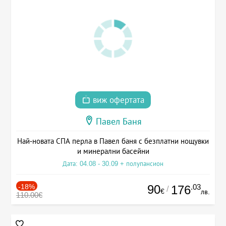
виж офертата
Павел Баня
Най-новата СПА перла в Павел баня с безплатни нощувки
и минерални басейни
Дата: 04.08 - 30.09 + полупансион
-18%
90
.03
176
/
€
лв.
110.00€