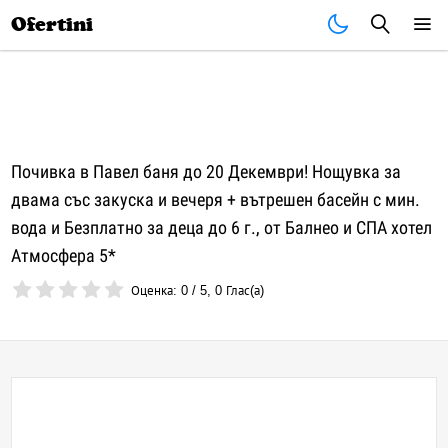
Почивки
Стоки
В града
Всички оферти
Ofertini
Почивка в Павел баня до 20 Декември! Нощувка за
двама със закуска и вечеря + вътрешен басейн с мин.
вода и Безплатно за деца до 6 г., от Балнео и СПА хотел
Атмосфера 5*
Оценка:
0
/
5
,
0
Глас(а)