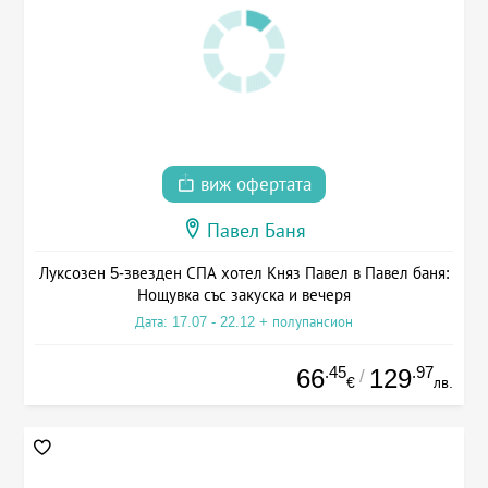
виж офертата
Павел Баня
Луксозен 5-звезден СПА хотел Княз Павел в Павел баня:
Нощувка със закуска и вечеря
Дата: 17.07 - 22.12 + полупансион
.45
.97
66
129
/
€
лв.