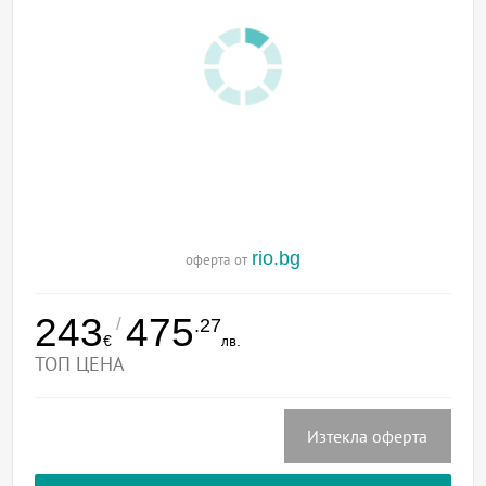
rio.bg
оферта от
243
475
/
.27
€
лв.
ТОП ЦЕНА
Изтекла оферта