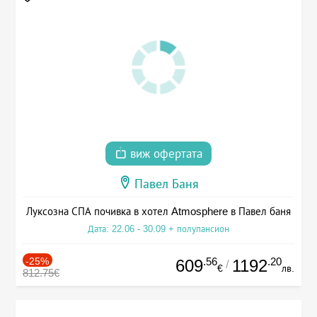
виж офертата
Павел Баня
Луксозна СПА почивка в хотел Atmosphere в Павел баня
Дата: 22.06 - 30.09 + полупансион
-25%
.56
.20
609
1192
/
€
лв.
812.75€