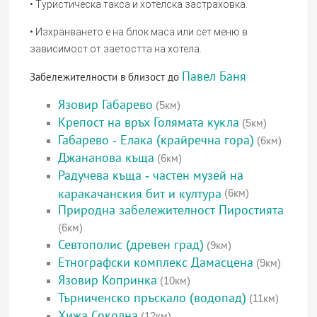
• Туристическа такса и хотелска застраховка.
• Изхранването е на блок маса или сет меню в
зависимост от заетостта на хотела.
Павел Баня
Забележителности в близост до
Язовир Габарево
(5км)
Крепост на връх Голямата кукла
(5км)
Габарево - Елака (крайречна гора)
(6км)
Джананова къща
(6км)
Радучева къща - частен музей на
каракачанския бит и култура
(6км)
Природна забележителност Пиростията
(6км)
Севтополис (древен град)
(9км)
Етнографски комплекс Дамасцена
(9км)
Язовир Копринка
(10км)
Търниченско пръскало (водопад)
(11км)
Хижа Соколна
(12км)