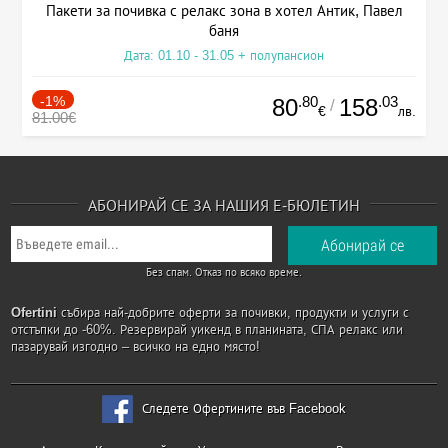
Пакети за почивка с релакс зона в хотел Антик, Павел
баня
Дата: 01.10 - 31.05 + полупансион
-1%
.80
.03
80
158
/
€
лв.
81.00€
АБОНИРАЙ СЕ ЗА НАШИЯ Е-БЮЛЕТИН
Без спам. Отказ по всяко време.
Ofertini
събира най-добрите оферти за почивки, продукти и услуги с
отстъпки до -60%. Резервирай уикенд в планината, СПА релакс или
пазарувай изгодно – всичко на едно място!
Следете Офертините във Facebook