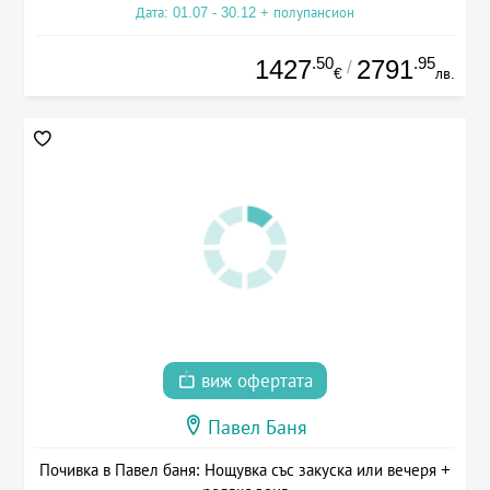
Дата: 01.07 - 30.12 + полупансион
.50
.95
1427
2791
/
€
лв.
виж офертата
Павел Баня
Почивка в Павел баня: Нощувка със закуска или вечеря +