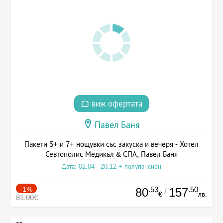
виж офертата
Павел Баня
Пакети 5+ и 7+ нощувки със закуска и вечеря - Хотел
Севтополис Медикъл & СПА, Павел Баня
Дата: 02.04 - 20.12 + полупансион
-1%
.53
.50
80
157
/
€
лв.
81.00€