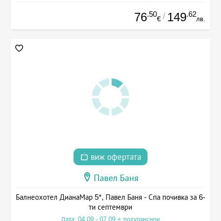
.50
.62
76
149
/
€
лв.
виж офертата
Павел Баня
Балнеохотел ДианаМар 5*, Павел Баня - Спа почивка за 6-
ти септември
Дата: 04.09 - 07.09 + полупансион