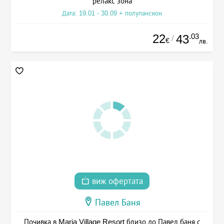
релакс зона
Дата: 19.01 - 30.09 + полупансион
22
.03
43
/
€
лв.
виж офертата
Павел Баня
Почивка в Maria Village Resort близо до Павел баня с