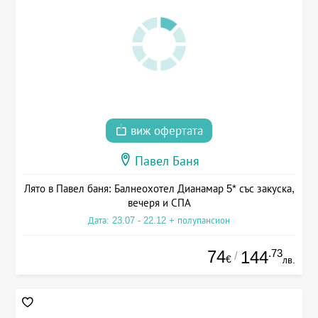
виж офертата
Павел Баня
Лято в Павел баня: Балнеохотел Дианамар 5* със закуска,
вечеря и СПА
Дата: 23.07 - 22.12 + полупансион
74
.73
144
/
€
лв.