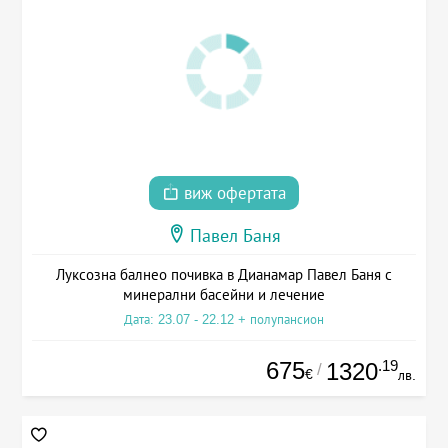
виж офертата
Павел Баня
Луксозна балнео почивка в Дианамар Павел Баня с
минерални басейни и лечение
Дата: 23.07 - 22.12 + полупансион
675
.19
1320
/
€
лв.