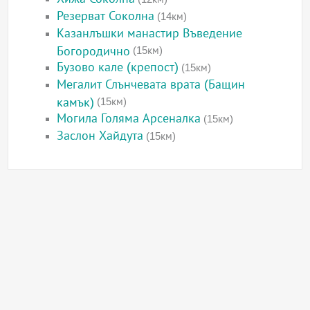
Резерват Соколна
(14км)
Казанлъшки манастир Въведение
Богородично
(15км)
Бузово кале (крепост)
(15км)
Мегалит Слънчевата врата (Бащин
камък)
(15км)
Могила Голяма Арсеналка
(15км)
Заслон Хайдута
(15км)