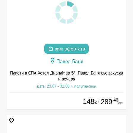
виж офертата
Павел Баня
Пакети в СПА Хотел ДианаМар 5*, Павел Баня със закуска
и вечеря
Дата: 23.07 - 31.08 + полупансион
148
.46
289
/
€
лв.