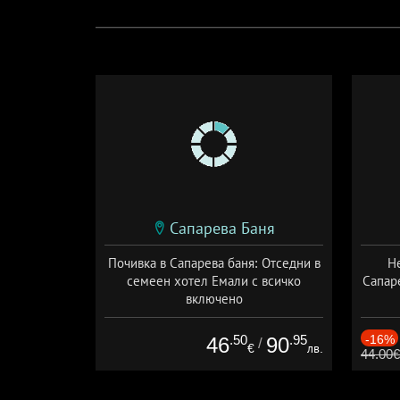
Сапарева Баня
Почивка в Сапарева баня: Отседни в
Н
семеен хотел Емали с всичко
Сапар
включено
Дата: 21.07 - 30.12 + all inclusive
Дат
.50
.95
-16%
46
90
/
€
лв.
44.00€