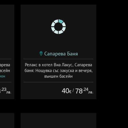
Сапарева Баня
парева
Релакс в хотел Виа Лакус, Сапарева
асейн
баня: Нощувка със закуска и вечеря,
външен басейн
ион
Дата: 26.06 - 31.08 + полупансион
.23
40
.24
8
78
/
€
лв.
лв.