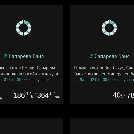
Сапарева Баня
Сапарева Баня
акс в хотел Емали, Сапарева
Релакс в хотел Виа Лакус, Са
 минерлани басейн и джакузи
баня с вътрешен минерален б
а: 01.07 - 30.09 + полупансион
Дата: 02.01 - 30.09 + полупанс
.12
.02
40
186
364
7
/
/
€
€
лв.
8€