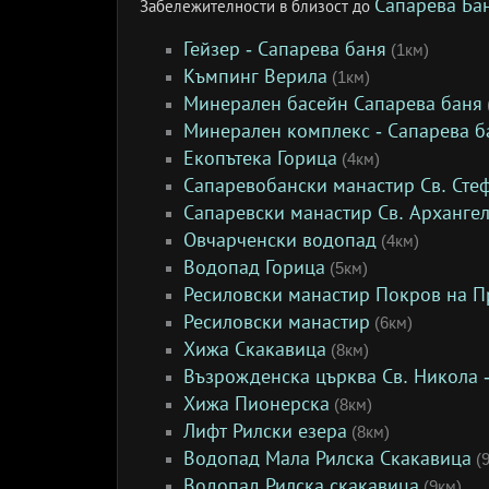
Сапарева Ба
Забележителности в близост до
Гейзер - Сапарева баня
(1км)
Къмпинг Верила
(1км)
Минерален басейн Сапарева баня
Минерален комплекс - Сапарева б
Екопътека Горица
(4км)
Сапаревобански манастир Св. Сте
Сапаревски манастир Св. Арханге
Овчарченски водопад
(4км)
Водопад Горица
(5км)
Ресиловски манастир Покров на П
Ресиловски манастир
(6км)
Хижа Скакавица
(8км)
Възрожденска църква Св. Никола -
Хижа Пионерска
(8км)
Лифт Рилски езера
(8км)
Водопад Мала Рилска Скакавица
(9
Водопад Рилска скакавица
(9км)