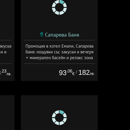
Сапарева Баня
акуска
Промоция в хотел Емали, Сапарева
и и
баня: нощувки със закуски и вечеря
+ минерален басейн и релакс зона
а
Дата: 16.07 - 30.09 + полупансион
.23
.06
182
8
93
/
лв.
лв.
€