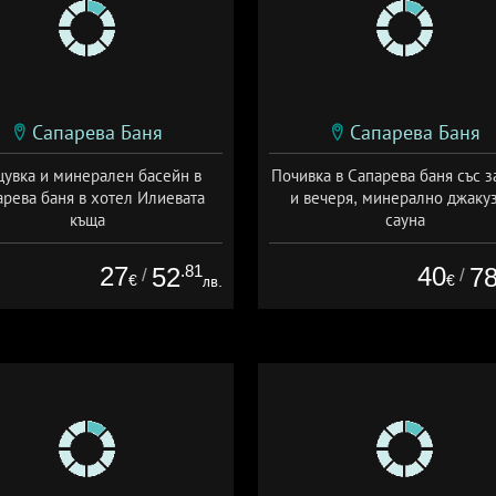
Сапарева Баня
Сапарева Баня
увка и минерален басейн в
Почивка в Сапарева баня със з
арева баня в хотел Илиевата
и вечеря, минерално джакуз
къща
сауна
та: 01.03 - 31.08 + без храна
Дата: 02.01 - 30.09 + закуск
27
.81
40
52
7
/
/
€
€
лв.