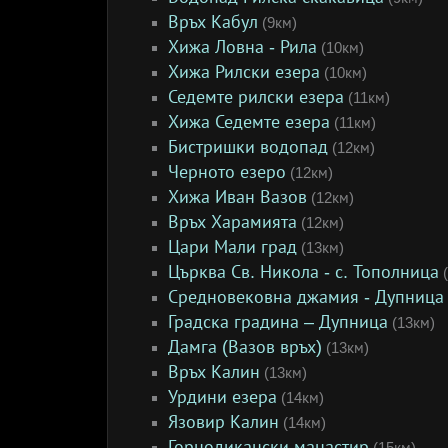
Връх Кабул
(9км)
Хижа Ловна - Рила
(10км)
Хижа Рилски езера
(10км)
Седемте рилски езера
(11км)
Хижа Седемте езера
(11км)
Бистришки водопад
(12км)
Черното езеро
(12км)
Хижа Иван Вазов
(12км)
Връх Харамията
(12км)
Цари Мали град
(13км)
Църква Св. Никола - с. Тополница
(
Средновековна джамия - Дупница
Градска градина – Дупница
(13км)
Дамга (Вазов връх)
(13км)
Връх Калин
(13км)
Урдини езера
(14км)
Язовир Калин
(14км)
Горнодикански манастир
(15км)