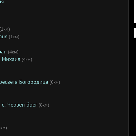
ня
(1км)
аня
(1км)
фан
(4км)
л Михаил
(4км)
ресвета Богородица
(6км)
 с. Червен брег
(8км)
км)