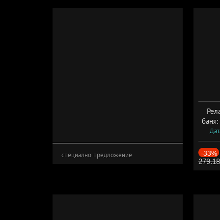
Рел
баня:
Дат
-33%
специално предложение
279.1