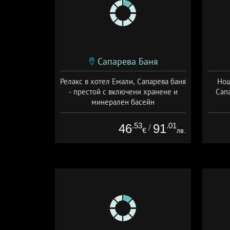
Сапарева Баня
Релакс в хотел Емали, Сапарева баня
Нощ
- престой с включени хранене и
Сап
минерален басейн
Дата: 16.07 - 30.09 + полупансион
Да
.53
.01
46
91
/
€
лв.