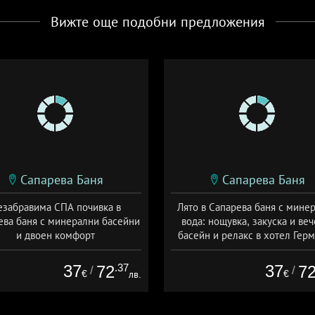
Вижте още подобни предложения
Сапарева Баня
Сапарева Баня
езабравима СПА почивка в
Лято в Сапарева баня с мине
ева баня с минерални басейни
вода: нощувка, закуска и веч
и двоен комфорт
басейн и релакс в хотел Гер
а: 16.03 - 15.09 + полупансион
Дата: 01.06 - 31.08 + полупанс
37
.37
37
72
7
/
/
€
€
лв.