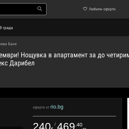
Любими оферти
В града
рева Баня
ември! Нощувка в апартамент за до четирим
екс Дарибел
rio.bg
оферта от
240
469
/
.40
€
лв.