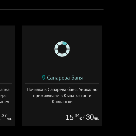
Сапарева Баня
рална
Почивка в Сапарева баня: Уникално
еря,
преживяване в Къща за гости
манея
Кавдански
ион
Дата: 10.06 - 30.09 + без храна
.37
.34
30
2
15
/
лв.
лв.
€