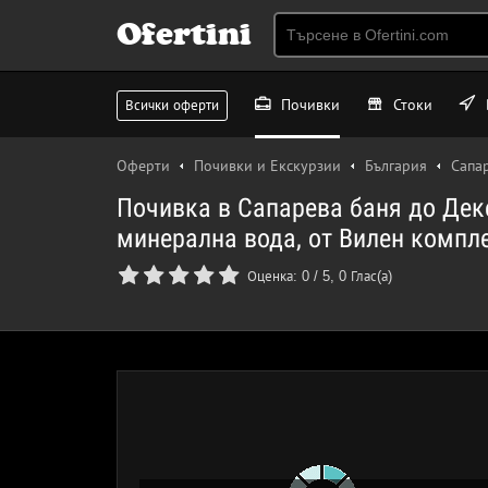
Ofertini
Почивки
Стоки
Всички оферти
Оферти
Почивки и Екскурзии
България
Сапа
Почивка в Сапарева баня до Дек
минерална вода, от Вилен компл
Оценка:
0
/
5
,
0
Глас(а)