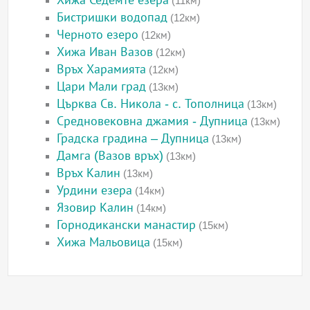
Хижа Седемте езера
(11км)
Бистришки водопад
(12км)
Черното езеро
(12км)
Хижа Иван Вазов
(12км)
Връх Харамията
(12км)
Цари Мали град
(13км)
Църква Св. Никола - с. Тополница
(13км)
Средновековна джамия - Дупница
(13км)
Градска градина – Дупница
(13км)
Дамга (Вазов връх)
(13км)
Връх Калин
(13км)
Урдини езера
(14км)
Язовир Калин
(14км)
Горнодикански манастир
(15км)
Хижа Мальовица
(15км)