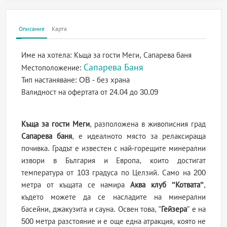
Описание
Карта
Име на хотела:
Къща за гости Меги, Сапарева баня
Сапарева Баня
Местоположение:
Тип настаняване:
OB - без храна
Валидност на офертата
от 24.04 до 30.09
Къща за гости Меги
, разположена в живописния град
Сапарева баня
, е идеалното място за релаксираща
почивка. Градът е известен с най-горещите минерални
извори в България и Европа, които достигат
температура от 103 градуса по Целзий. Само на 200
метра от къщата се намира
Аква клуб "Котвата"
,
където можете да се насладите на минерални
басейни, джакузита и сауна. Освен това, "
Гейзера
" е на
500 метра разстояние и е още една атракция, която не