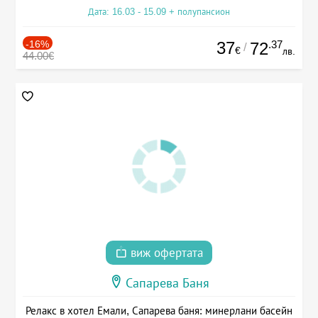
Дата: 16.03 - 15.09 + полупансион
-16%
37
.37
72
/
€
лв.
44.00€
виж офертата
Сапарева Баня
Релакс в хотел Емали, Сапарева баня: минерлани басейн