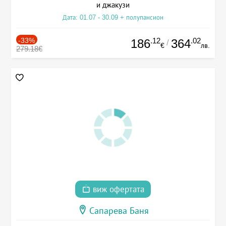
и джакузи
Дата: 01.07 - 30.09 + полупансион
-33%
.12
.02
186
364
/
€
лв.
279.18€
виж офертата
Сапарева Баня