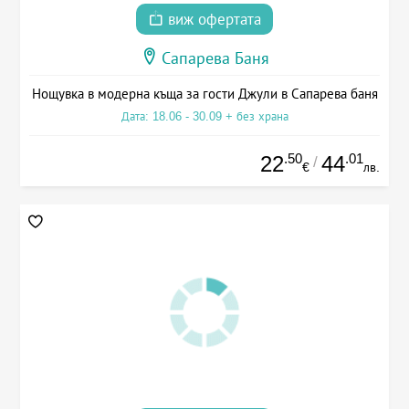
виж офертата
Сапарева Баня
Нощувка в модерна къща за гости Джули в Сапарева баня
Дата: 18.06 - 30.09 + без храна
.50
.01
22
44
/
€
лв.