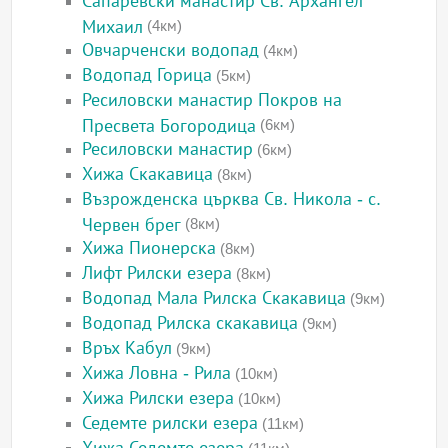
Сапаревски манастир Св. Архангел
Михаил
(4км)
Овчарченски водопад
(4км)
Водопад Горица
(5км)
Ресиловски манастир Покров на
Пресвета Богородица
(6км)
Ресиловски манастир
(6км)
Хижа Скакавица
(8км)
Възрожденска църква Св. Никола - с.
Червен брег
(8км)
Хижа Пионерска
(8км)
Лифт Рилски езера
(8км)
Водопад Мала Рилска Скакавица
(9км)
Водопад Рилска скакавица
(9км)
Връх Кабул
(9км)
Хижа Ловна - Рила
(10км)
Хижа Рилски езера
(10км)
Седемте рилски езера
(11км)