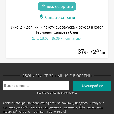
виж офертата
Сапарева Баня
Уикенд и делнични пакети със закуска и вечеря в хотел
Германея, Сапарева баня
Дата: 18.03 - 15.09 + полупансион
37
.37
72
/
€
лв.
АБОНИРАЙ СЕ ЗА НАШИЯ Е-БЮЛЕТИН
Без спам. Отказ по всяко време.
Ofertini
събира най-добрите оферти за почивки, продукти и услуги с
отстъпки до -60%. Резервирай уикенд в планината, СПА релакс или
пазарувай изгодно – всичко на едно място!