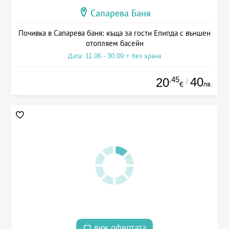
Сапарева Баня
Почивка в Сапарева баня: къща за гости Епипда с външен
отопляем басейн
Дата: 11.06 - 30.09 + без храна
.45
40
20
/
лв.
€
виж офертата