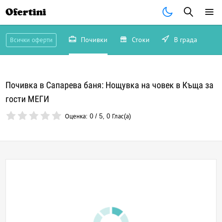
Ofertini
Почивки
Стоки
В града
Всички оферти
Почивка в Сапарева баня: Нощувка на човек в Къща за
гости МЕГИ
Оценка:
0
/
5
,
0
Глас(а)