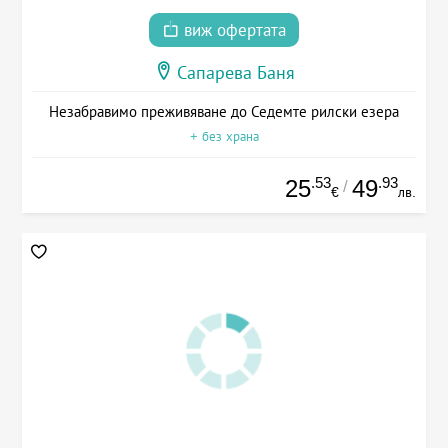
виж офертата
Сапарева Баня
Незабравимо преживяване до Седемте рилски езера
+ без храна
.53
.93
25
49
/
€
лв.