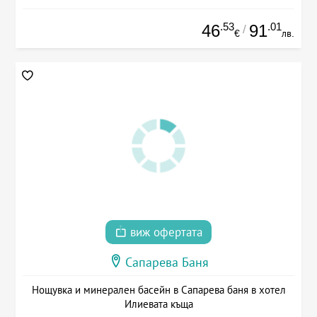
.53
.01
46
91
/
€
лв.
виж офертата
Сапарева Баня
Нощувка и минерален басейн в Сапарева баня в хотел
Илиевата къща