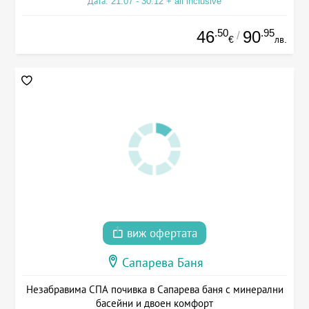
Дата: 21.07 - 30.12 + all inclusive
.50
.95
46
90
/
€
лв.
виж офертата
Сапарева Баня
Незабравима СПА почивка в Сапарева баня с минерални
басейни и двоен комфорт