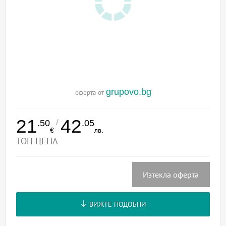
grupovo.bg
оферта от
21
42
/
.50
.05
€
лв.
ТОП ЦЕНА
Изтекла оферта
ВИЖТЕ ПОДОБНИ