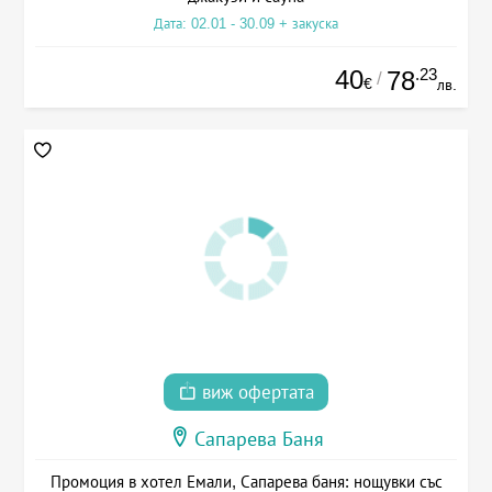
Дата: 02.01 - 30.09 + закуска
40
.23
78
/
€
лв.
виж офертата
Сапарева Баня
Промоция в хотел Емали, Сапарева баня: нощувки със