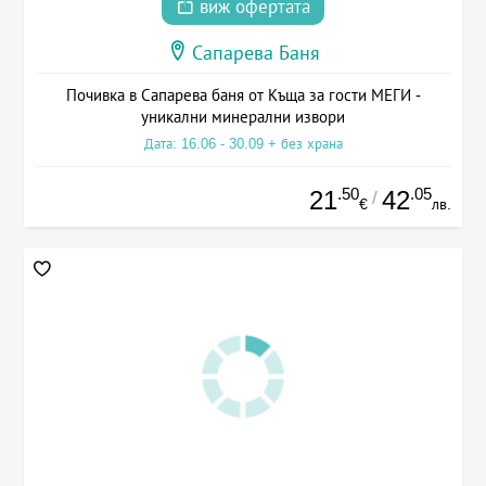
виж офертата
Сапарева Баня
Почивка в Сапарева баня от Къща за гости МЕГИ -
уникални минерални извори
Дата: 16.06 - 30.09 + без храна
.50
.05
21
42
/
€
лв.