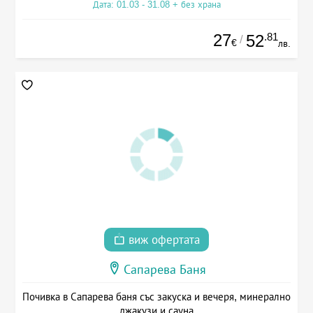
Дата: 01.03 - 31.08 + без храна
27
.81
52
/
€
лв.
виж офертата
Сапарева Баня
Почивка в Сапарева баня със закуска и вечеря, минерално
джакузи и сауна