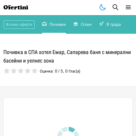
Ofertini
Почивки
Стоки
В града
Всички оферти
Почивка в СПА хотел Емар, Сапарева баня с минерални
басейни и уелнес зона
Оценка:
0
/
5
,
0
Глас(а)