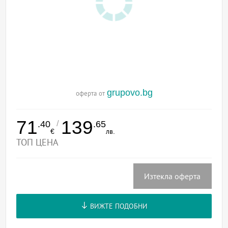
grupovo.bg
оферта от
71
139
/
.40
.65
€
лв.
ТОП ЦЕНА
Изтекла оферта
ВИЖТЕ ПОДОБНИ