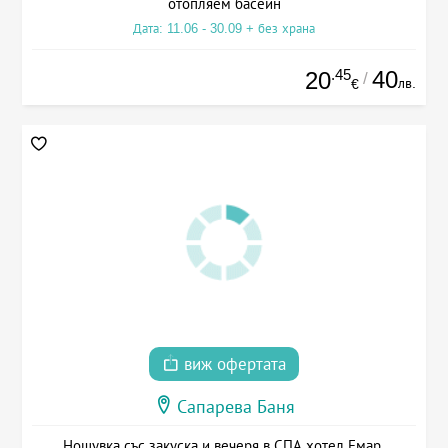
отопляем басейн
Дата: 11.06 - 30.09 + без храна
.45
40
20
/
лв.
€
виж офертата
Сапарева Баня
Нощувка със закуска и вечеря в СПА хотел Емар,