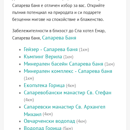
Сапарева баня е отличен избор за вас. Открийте
пълния потенциал на природата и си подарете
безценни мигове на спокойствие и блаженство.
Забележителности в близост до Спа хотел Емар,
Сапарева Баня
Сапарева баня,
Гейзер - Сапарева баня
(1км)
Къмпинг Верила
(1км)
Минерален басейн Сапарева баня
(1км)
Минерален комплекс - Сапарева баня
(1км)
Екопътека Горица
(4км)
Сапаревобански манастир Св. Стефан
(4км)
Сапаревски манастир Св. Архангел
Михаил
(4км)
Овчарченски водопад
(4км)
Водопад Горица
(5км)