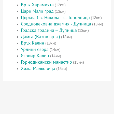
Връх Харамията
(12км)
Цари Мали град
(13км)
Църква Св. Никола - с. Тополница
(13км)
Средновековна джамия - Дупница
(13км)
Градска градина – Дупница
(13км)
Дамга (Вазов връх)
(13км)
Връх Калин
(13км)
Урдини езера
(14км)
Язовир Калин
(14км)
Горнодикански манастир
(15км)
Хижа Мальовица
(15км)