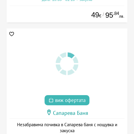
49
.84
95
/
€
лв.
виж офертата
Сапарева Баня
Незабравима почивка в Сапарева баня с нощувка и
закуска