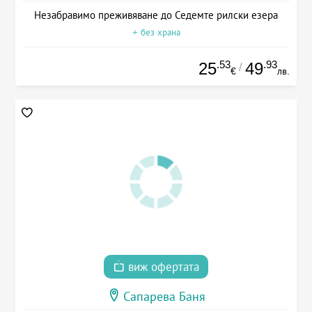
Незабравимо преживяване до Седемте рилски езера
+ без храна
.53
.93
25
49
/
€
лв.
виж офертата
Сапарева Баня