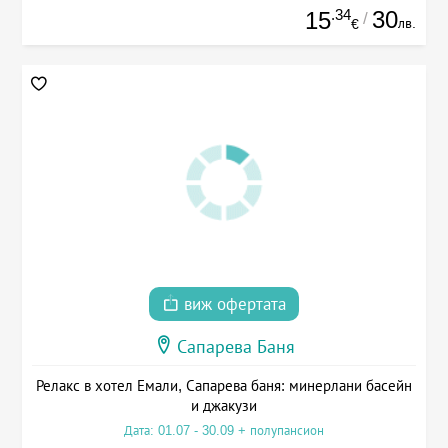
.34
30
15
/
лв.
€
виж офертата
Сапарева Баня
Релакс в хотел Емали, Сапарева баня: минерлани басейн
и джакузи
Дата: 01.07 - 30.09 + полупансион