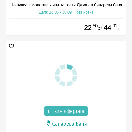
Нощувка в модерна къща за гости Джули в Сапарева баня
Дата: 18.06 - 30.09 + без храна
.50
.01
22
44
/
€
лв.
виж офертата
Сапарева Баня