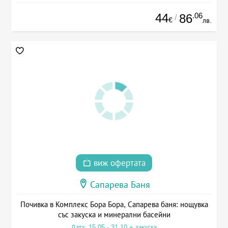
44
.06
86
/
€
лв.
виж офертата
Сапарева Баня
Почивка в Комплекс Бора Бора, Сапарева баня: нощувка
със закуска и минерални басейни
Дата: 15.05 - 31.10 + закуска