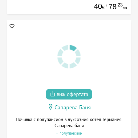
40
.23
78
/
€
лв.
виж офертата
Сапарева Баня
Почивка с полупансион в луксозния хотел Германея,
Сапарева баня
+ полупансион