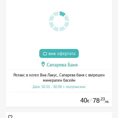
виж офертата
Сапарева Баня
Релакс в хотел Виа Лакус, Сапарева баня с вътрешен
минерален басейн
Дата: 02.01 - 30.09 + полупансион
40
.23
78
/
€
лв.