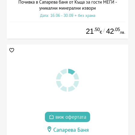
Почивка в Сапарева баня от Къща за гости МЕГИ -
уникални минерални извори
Дата: 16.06 - 30.09 + без храна
.50
.05
21
42
/
€
лв.
виж офертата
Сапарева Баня