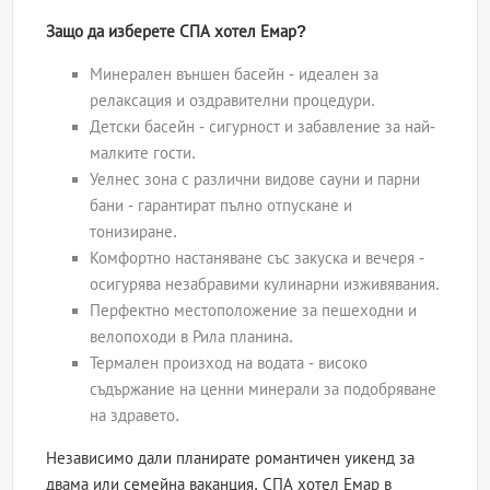
Защо да изберете СПА хотел Емар?
Минерален външен басейн - идеален за
релаксация и оздравителни процедури.
Детски басейн - сигурност и забавление за най-
малките гости.
Уелнес зона с различни видове сауни и парни
бани - гарантират пълно отпускане и
тонизиране.
Комфортно настаняване със закуска и вечеря -
осигурява незабравими кулинарни изживявания.
Перфектно местоположение за пешеходни и
велопоходи в Рила планина.
Термален произход на водата - високо
съдържание на ценни минерали за подобряване
на здравето.
Независимо дали планирате романтичен уикенд за
двама или семейна ваканция, СПА хотел Емар в