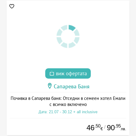
виж офертата
Сапарева Баня
Почивка в Сапарева баня: Отседни в семеен хотел Емали
с всичко включено
Дата: 21.07 - 30.12 + all inclusive
.50
.95
46
90
/
€
лв.