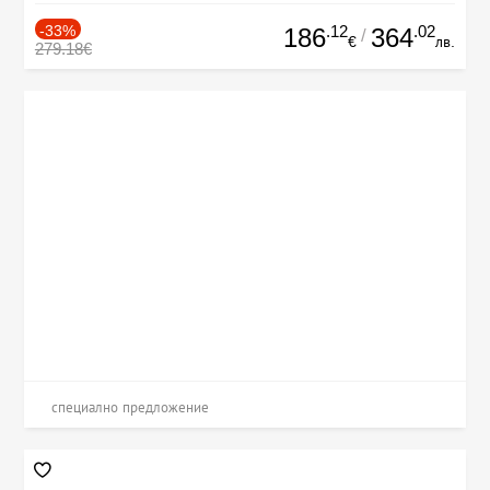
-33%
.12
.02
186
364
/
€
лв.
279.18€
специално предложение