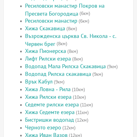
Ресиловски манастир Покров на
Пресвета Богородица
(6км)
Ресиловски манастир
(6км)
Хижа Скакавица
(8км)
Възрожденска църква Св. Никола - с.
Червен брег
(8км)
Хижа Пионерска
(8км)
Лифт Рилски езера
(8км)
Водопад Мала Рилска Скакавица
(9км)
Водопад Рилска скакавица
(9км)
Връх Кабул
(9км)
Хижа Ловна - Рила
(10км)
Хижа Рилски езера
(10км)
Седемте рилски езера
(11км)
Хижа Седемте езера
(11км)
Бистришки водопад
(12км)
Черното езеро
(12км)
Хижа Иван Вазов
(12км)