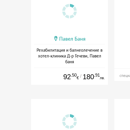
Павел Баня
Рехабилитация и балнеолечение в
хотел-клиника Д-р Гечеви, Павел
баня
Дата: 01.04 - 22.12 + полупансион
.50
.91
92
180
/
специ
€
лв.