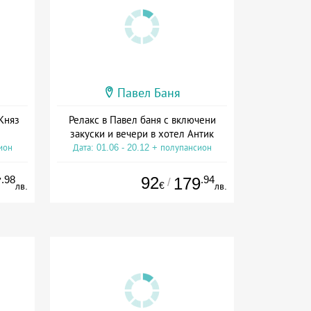
Павел Баня
Княз
Релакс в Павел баня с включени
закуски и вечери в хотел Антик
ион
Дата: 01.06 - 20.12 + полупансион
.98
92
.94
7
179
/
€
лв.
лв.