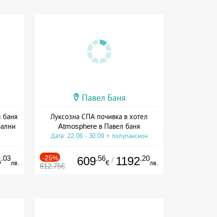
Павел Баня
л баня
Луксозна СПА почивка в хотел
рални
Atmosphere в Павел баня
Дата: 22.06 - 30.09 + полупансион
ион
.03
-25%
.56
.20
6
609
1192
/
лв.
€
лв.
812.75€