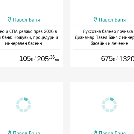
Павел Баня
Павел Баня
ео и СПА релакс през 2026 в
Луксозна балнео почивка 
 баня: Нощувки, процедури и
Дианамар Павел Баня с мине
минерален басейн
басейни и лечение
Дата: 01.01 - 30.09 + закуска
Дата: 23.07 - 22.12 + полупанс
105
.36
675
205
132
/
/
€
€
лв.
Павел Баня
Павел Баня