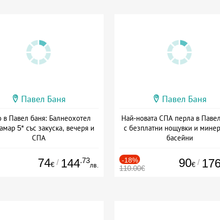
Павел Баня
Павел Баня
о в Павел баня: Балнеохотел
Най-новата СПА перла в Паве
мар 5* със закуска, вечеря и
с безплатни нощувки и мине
СПА
басейни
а: 23.07 - 22.12 + полупансион
Дата: 04.08 - 30.09 + полупанс
74
.73
-18%
90
144
17
/
/
€
€
лв.
110.00€