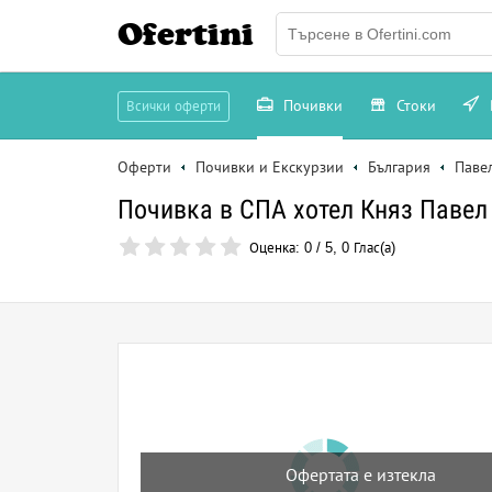
Ofertini
Почивки
Стоки
Всички оферти
Оферти
Почивки и Екскурзии
България
Паве
Почивка в СПА хотел Княз Павел 
Оценка:
0
/
5
,
0
Глас(а)
Офертата е изтекла