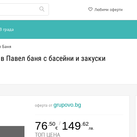
Любими оферти
В града
л Баня
в Павел баня с басейни и закуски
grupovo.bg
оферта от
76
149
/
.50
.62
€
лв.
ТОП ЦЕНА