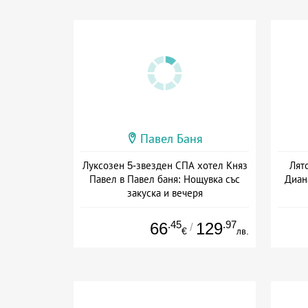
Павел Баня
Луксозен 5-звезден СПА хотел Княз
Лят
Павел в Павел баня: Нощувка със
Диана
закуска и вечеря
Дата: 17.07 - 22.12 + полупансион
Дат
.45
.97
66
129
/
€
лв.