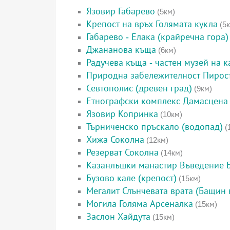
Язовир Габарево
(5км)
Крепост на връх Голямата кукла
(5к
Габарево - Елака (крайречна гора)
Джананова къща
(6км)
Радучева къща - частен музей на к
Природна забележителност Пирос
Севтополис (древен град)
(9км)
Етнографски комплекс Дамасцена
Язовир Копринка
(10км)
Търниченско пръскало (водопад)
(
Хижа Соколна
(12км)
Резерват Соколна
(14км)
Казанлъшки манастир Въведение 
Бузово кале (крепост)
(15км)
Мегалит Слънчевата врата (Бащин 
Могила Голяма Арсеналка
(15км)
Заслон Хайдута
(15км)