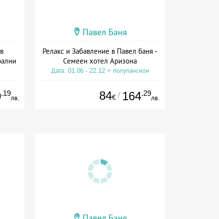
Павел Баня
в
Релакс и Забавление в Павел баня -
рални
Семеен хотел Аризона
Дата: 01.06 - 22.12 + полупансион
ион
.19
84
.29
0
164
/
€
лв.
лв.
Павел Баня