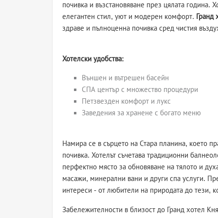
почивка и възстановяване през цялата година. Х
елегантен стил, уют и модерен комфорт.
Гранд 
здраве и пълноценна почивка сред чистия възду
Хотелски удобства:
Външен и вътрешен басейн
СПА център с множество процедури
Петзвезден комфорт и лукс
Заведения за хранене с богато меню
Намира се в сърцето на Стара планина, което п
почивка. Хотелът съчетава традиционни балнео
перфектно място за обновяване на тялото и духа
масажи, минерални вани и други спа услуги. Пр
интереси - от любители на природата до тези, к
Забележителности в близост до Гранд хотел Кня