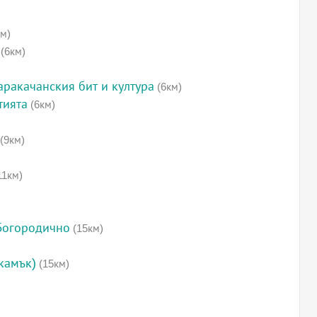
м)
(6км)
аракачанския бит и култура
(6км)
тията
(6км)
(9км)
11км)
Богородично
(15км)
камък)
(15км)