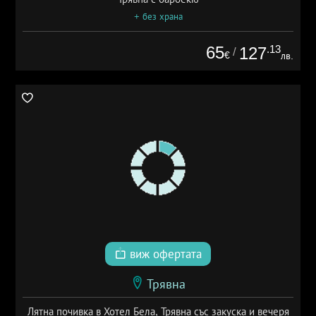
+ без храна
65
.13
127
/
€
лв.
виж офертата
Трявна
Лятна почивка в Хотел Бела, Трявна със закуска и вечеря