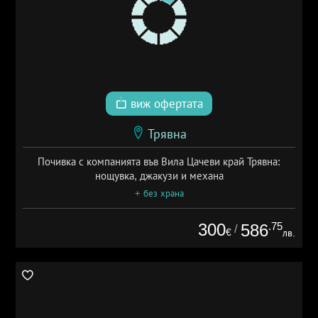
виж офертата
Трявна
Почивка с компанията във Вила Цачеви край Трявна:
нощувка, джакузи и механа
+ без храна
300
.75
586
/
€
лв.