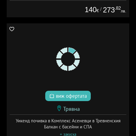
140
.82
273
/
€
лв.
виж офертата
Трявна
Уикенд почивка в Комплекс Асеневци в Тревненския
Балкан с басейни и СПА
+ закуска