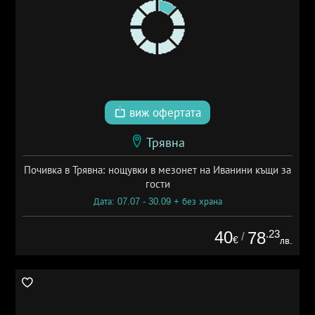
виж офертата
Трявна
Почивка в Трявна: нощувки в мезонет на Иванини къщи за
гости
Дата: 07.07 - 30.09 + без храна
40
.23
78
/
€
лв.