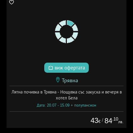
виж офертата
Трявна
Лятна почивка в Трявна - Нощувка със закуска и вечеря в
хотел Бела
Дата: 20.07 - 15.09 + полупансион
43
.10
84
/
€
лв.