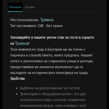
Описание
Условия
Трявна
Местоположение:
Тип настаняване:
OB - без храна
Заповядайте в нашите уютни стаи за гости в сърцето
Трявна
на
!
Този живописен град в България ще ви плени с
тишината и спокойствието, които предлага. Нашият
хотел е разположен на старинната улица в центъра,
предоставяйки ви уникална възможност да се
насладите на историческата атмосфера на града.
Удобства
:
Барбекю на разположение за гостите
Трапезария и оборудвана кухня с посуда:
електрическа скара, котлони, хладилник,
микровълнова фурна, кана и мивка с плот