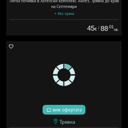
Лятна почивка в Хотелски комплекс Хилез, Трявна до края
на Септември
+ без храна
45
.01
88
/
€
лв.
виж офертата
Трявна