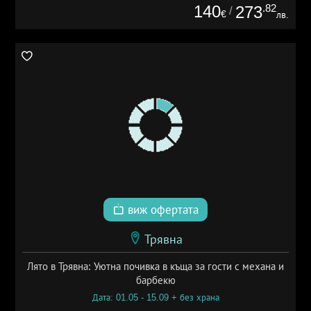
140
.82
273
/
€
лв.
виж офертата
Трявна
Лято в Трявна: Уютна почивка в къща за гости с механа и
барбекю
Дата: 01.05 - 15.09 + без храна