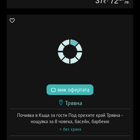
37
72
/
€
лв.
виж офертата
Трявна
Почивка в Къща за гости Под орехите край Трявна -
нощувка за 8 човека, басейн, барбекю
+ без храна