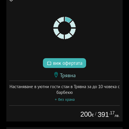
виж офертата
Трявна
Настаняване в уютни гости стаи в Трявна за до 10 човека с
барбекю
+ без храна
200
.17
391
/
€
лв.