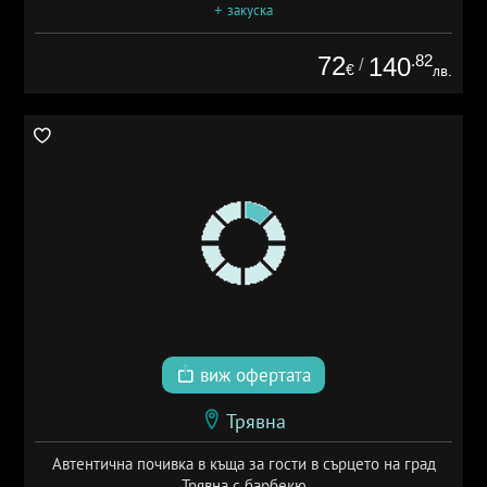
+ закуска
72
.82
140
/
€
лв.
виж офертата
Трявна
Автентична почивка в къща за гости в сърцето на град
Трявна с барбекю