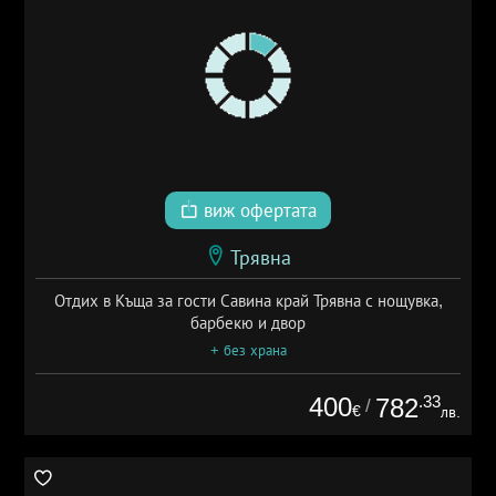
виж офертата
Трявна
Отдих в Къща за гости Савина край Трявна с нощувка,
барбекю и двор
+ без храна
400
.33
782
/
€
лв.