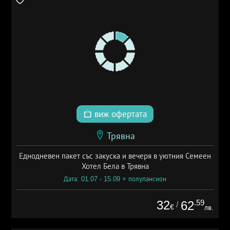
виж офертата
Трявна
Еднодневен пакет със закуска и вечеря в уютния Семеен
Хотел Бела в Трявна
Дата: 01.07 - 15.09 + полупансион
32
.59
62
/
€
лв.