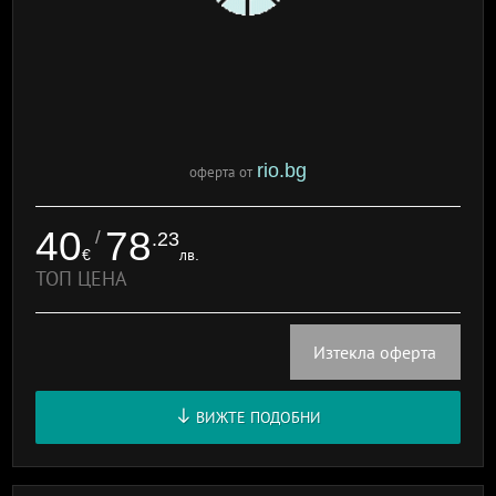
rio.bg
оферта от
40
78
/
.23
€
лв.
ТОП ЦЕНА
Изтекла оферта
ВИЖТЕ ПОДОБНИ