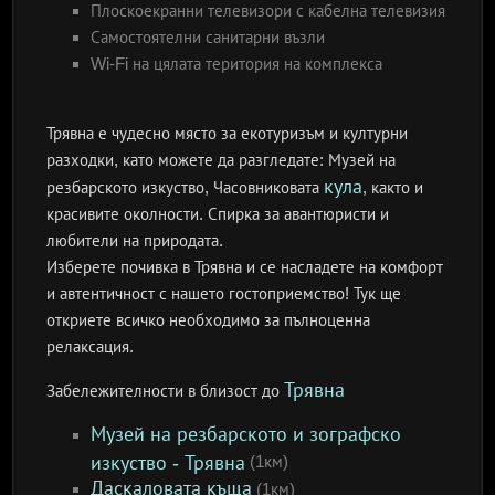
Плоскоекранни телевизори с кабелна телевизия
Самостоятелни санитарни възли
Wi-Fi на цялата територия на комплекса
Трявна е чудесно място за екотуризъм и културни
разходки, като можете да разгледате: Музей на
кула
резбарското изкуство, Часовниковата
, както и
красивите околности. Спирка за авантюристи и
любители на природата.
Изберете почивка в Трявна и се насладете на комфорт
и автентичност с нашето гостоприемство! Тук ще
откриете всичко необходимо за пълноценна
релаксация.
Трявна
Забележителности в близост до
Музей на резбарското и зографско
изкуство - Трявна
(1км)
Даскаловата къща
(1км)