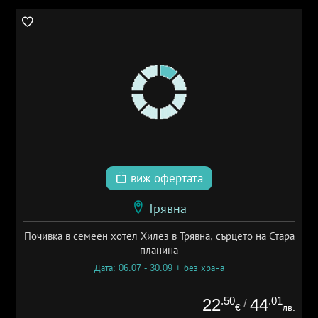
виж офертата
Трявна
Почивка в семеен хотел Хилез в Трявна, сърцето на Стара
планина
Дата: 06.07 - 30.09 + без храна
.50
.01
22
44
/
€
лв.