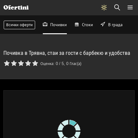
Ofertini
Почивки
Стоки
В града
Всички оферти
Почивка в Трявна, стаи за гости с барбекю и удобства
Оценка:
0
/
5
,
0
Глас(а)