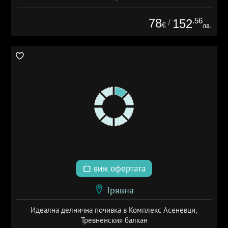
78
.56
152
/
€
лв.
виж офертата
Трявна
Идеална делнична почивка в Комплекс Асеневци,
Тревненския балкан