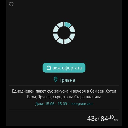
виж офертата
Трявна
Еднодневен пакет със закуска и вечеря в Семеен Хотел
Бела, Трявна, сърцето на Стара планина
Дата: 15.06 - 15.09 + полупансион
43
.10
84
/
€
лв.