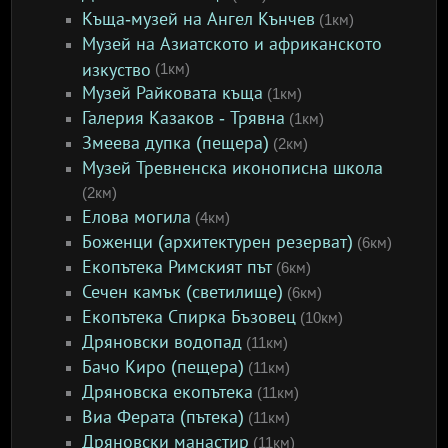
Къща-музей на Ангел Кънчев
(1км)
Музей на Азиатското и африканското
изкуство
(1км)
Музей Райковата къща
(1км)
Галерия Казаков - Трявна
(1км)
Змеева дупка (пещера)
(2км)
Музей Тревненска иконописна школа
(2км)
Елова могила
(4км)
Боженци (архитектурен резерват)
(6км)
Екопътека Римският път
(6км)
Сечен камък (светилище)
(6км)
Екопътека Спирка Бъзовец
(10км)
Дряновски водопад
(11км)
Бачо Киро (пещера)
(11км)
Дряновска екопътека
(11км)
Виа Ферата (пътека)
(11км)
Дряновски манастир
(11км)