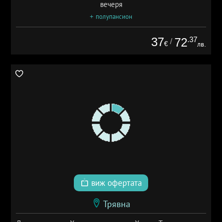
вечеря
+ полупансион
37
.37
72
/
€
лв.
виж офертата
Трявна