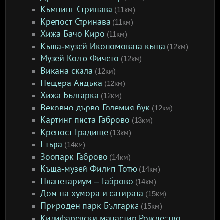
Къмпинг Стринава
(11км)
Крепост Стринава
(11км)
Хижа Бачо Киро
(11км)
Къща-музей Икономовата къща
(12км)
Музей Колю Фичето
(12км)
Викана скала
(12км)
Пещера Андъка
(12км)
Хижа Българка
(12км)
Вековно дърво Големия бук
(12км)
Картинг писта Габрово
(13км)
Крепост Градище
(13км)
Етъра
(14км)
Зоопарк Габрово
(14км)
Къща-музей Филип Тотю
(14км)
Планетариум – Габрово
(14км)
Дом на хумора и сатирата
(15км)
Природен парк Българка
(15км)
Килифаревски манастир Рождество