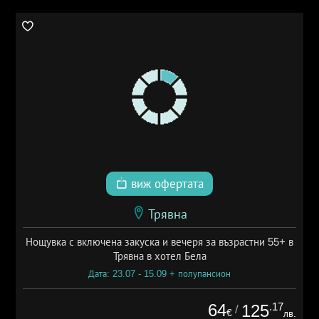
виж офертата
Трявна
Нощувка с включена закуска и вечеря за възрастни 55+ в
Трявна в хотел Бела
Дата: 23.07 - 15.09 + полупансион
64
.17
125
/
€
лв.