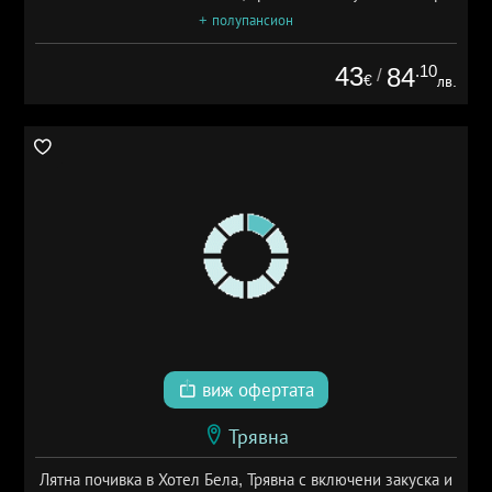
+ полупансион
43
.10
84
/
€
лв.
виж офертата
Трявна
Лятна почивка в Хотел Бела, Трявна с включени закуска и