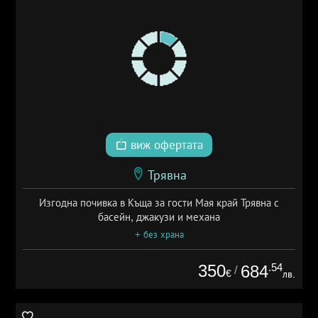
виж офертата
Трявна
Изгодна почивка в Къща за гости Мая край Трявна с
басейн, джакузи и механа
+ без храна
350
.54
684
/
€
лв.