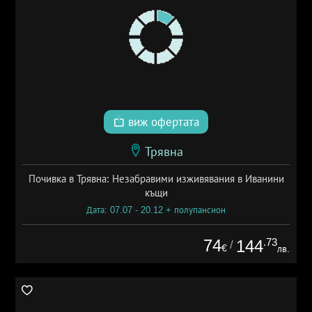
виж офертата
Трявна
Почивка в Трявна: Незабравими изживявания в Иванини
къщи
Дата: 07.07 - 20.12 + полупансион
74
.73
144
/
€
лв.