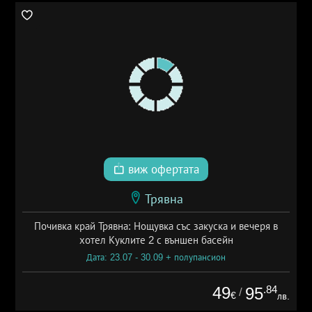
виж офертата
Трявна
Почивка край Трявна: Нощувка със закуска и вечеря в
хотел Куклите 2 с външен басейн
Дата: 23.07 - 30.09 + полупансион
49
.84
95
/
€
лв.