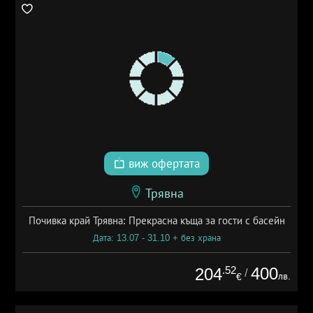
виж офертата
Трявна
Почивка край Трявна: Прекрасна къща за гости с басейн
Дата: 13.07 - 31.10 + без храна
.52
400
204
/
лв.
€