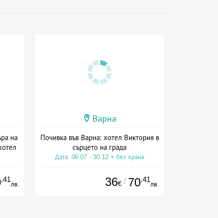
Варна
ра на
Почивка във Варна: хотел Виктория в
хотел
сърцето на града
Дата: 06.07 - 30.12 + без храна
на
.41
36
.41
0
70
/
€
лв.
лв.