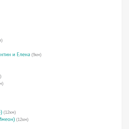
м)
антин и Елена
(9км)
)
м)
)
(12км)
Имеон)
(12км)