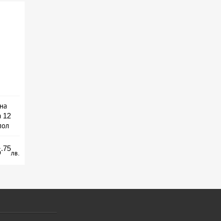
на
 12
пол
на
.75
6
лв.