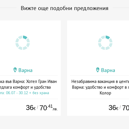
Вижте още подобни предложения
Варна
Варна
ка във Варна: Хотел Гран Иван
Незабравима ваканция в центъ
едлага комфорт и удобства
Варна: удобство и комфорт в 
Колор
та: 06.07 - 30.12 + без храна
Дата: 06.07 - 30.12 + без хра
36
.41
36
70
7
/
/
€
€
лв.