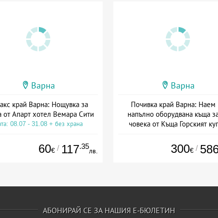
Варна
Варна
акс край Варна: Нощувка за
Почивка край Варна: Наем 
 от Апарт хотел Вемара Сити
напълно оборудвана къща за
човека от Къща Горският ку
та: 08.07 - 31.08 + без храна
Дата: 19.06 - 30.09 + без хра
60
.35
300
117
58
/
/
€
€
лв.
АБОНИРАЙ СЕ ЗА НАШИЯ Е-БЮЛЕТИН