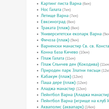
Картинг писта Варна
(6км)
Нос Галата
(7км)
Летище Варна
(7км)
Евксиноград
(8км)
Траката (плаж)
(8км)
Университетски екопарк Варна
(9к
Фичоза (плаж)
(9км)
Варненски манастир Св. св. Конст
Конна база Кичево
(10км)
Плаж Галата
(11км)
Плаж Слънчев ден (Кокодива)
(11км
Природен парк Златни пясъци
(12к
Кабакум (плаж)
(12км)
Паша дере (плаж)
(12км)
Аладжа манастир
(12км)
Пейнтбол Варна (Аладжа манастир
Пейнтбол Варна (игрище на клуб 
Акваполис (аквапарк)
(14км)