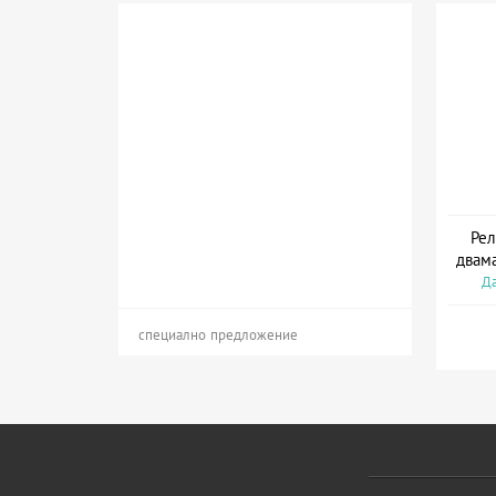
Рел
двама
Да
специално предложение