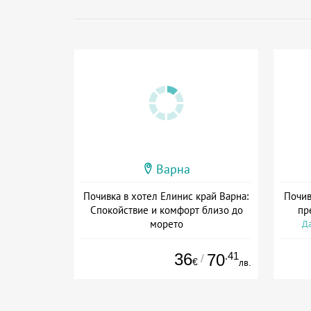
Варна
Почивка в хотел Елинис край Варна:
Почив
Спокойствие и комфорт близо до
пр
морето
Да
Дата: 06.07 - 30.12 + без храна
36
.41
70
/
€
лв.