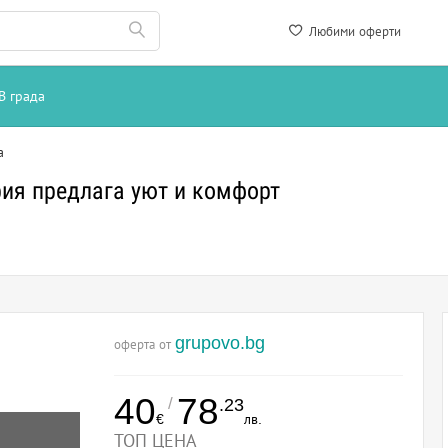
Любими оферти
В града
а
рия предлага уют и комфорт
grupovo.bg
оферта от
40
78
/
.23
€
лв.
ТОП ЦЕНА