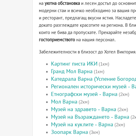
на
уютна обстановка
и лесен достъп до основнит
модерни стаи и всичко необходимо за вашия пр
и ресторант, предлагащ вкусни ястия. Насладете
докато разглеждате красотите на региона. В бл
които не бива да пропускате. Прекарайте незаб
гостоприемството
на нашия персонал.
Забележителности в близост до Хотел Виктория
Картинг писта ИКИ
(1км)
Гранд Мол Варна
(1км)
Катедрала Варна (Успение Богоро
Регионален исторически музей - В
Етнографски музей - Варна
(2км)
Мол Варна
(2км)
Музей на здравето - Варна
(2км)
Музей на Възраждането - Варна
(2
Музей на куклите - Варна
(2км)
Зоопарк Варна
(3км)