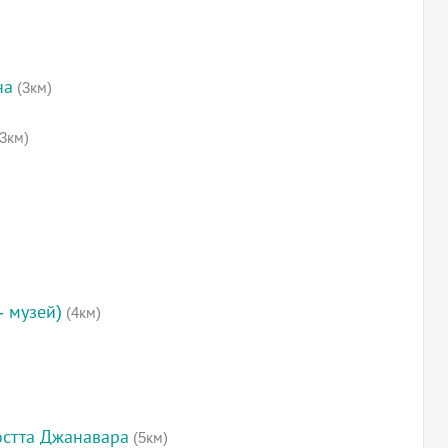
на
(3км)
3км)
- музей)
(4км)
остта Джанавара
(5км)