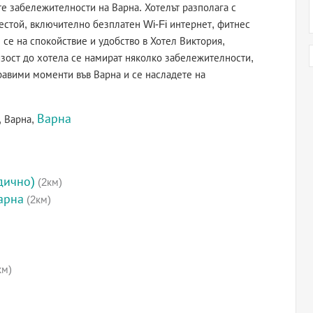
е забележителности на Варна. Хотелът разполага с
естой, включително безплатен Wi-Fi интернет, фитнес
 се на спокойствие и удобство в Хотел Виктория,
изост до хотела се намират няколко забележителности,
равими моменти във Варна и се насладете на
Варна
, Варна,
дично)
(2км)
арна
(2км)
км)