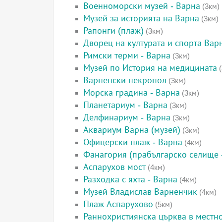
Военноморски музей - Варна
(3км)
Музей за историята на Варна
(3км)
Рапонги (плаж)
(3км)
Дворец на културата и спорта Вар
Римски терми - Варна
(3км)
Музей по История на медицината
(
Варненски некропол
(3км)
Морска градина - Варна
(3км)
Планетариум - Варна
(3км)
Делфинариум - Варна
(3км)
Аквариум Варна (музей)
(3км)
Офицерски плаж - Варна
(4км)
Фанагория (прабългарско селище 
Аспарухов мост
(4км)
Разходка с яхта - Варна
(4км)
Музей Владислав Варненчик
(4км)
Плаж Аспарухово
(5км)
Раннохристиянска църква в местн