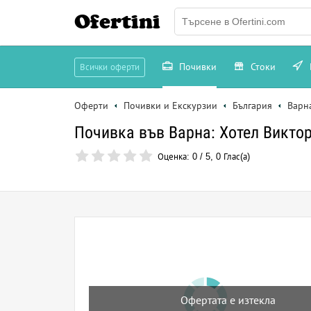
Ofertini
Почивки
Стоки
Всички оферти
Оферти
Почивки и Екскурзии
България
Варн
Почивка във Варна: Хотел Викто
Оценка:
0
/
5
,
0
Глас(а)
Офертата е изтекла