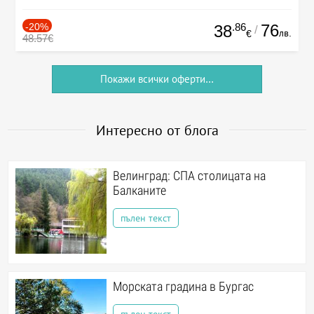
-20%
.86
76
38
/
лв.
€
48.57€
Покажи всички оферти...
Интересно от блога
Велинград: СПА столицата на
Балканите
пълен текст
Морската градина в Бургас
пълен текст