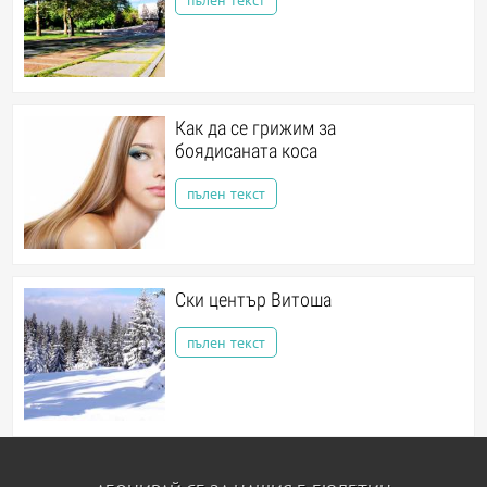
Как да се грижим за
боядисаната коса
пълен текст
Ски център Витоша
пълен текст