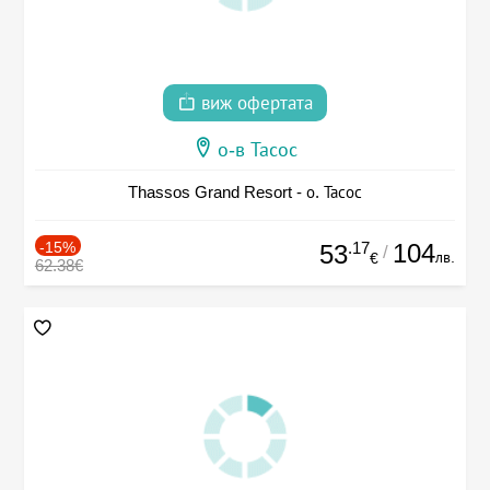
виж офертата
о-в Тасос
Thassos Grand Resort - о. Тасос
-15%
.17
104
53
/
лв.
€
62.38€