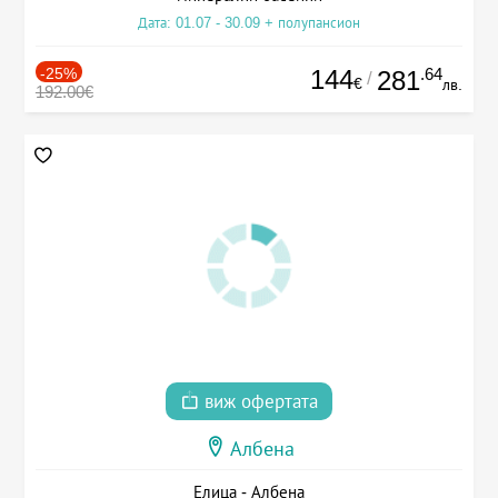
Дата: 01.07 - 30.09 + полупансион
-25%
144
.64
281
/
€
лв.
192.00€
виж офертата
Албена
Елица - Албена