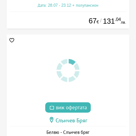
Дата: 28.07 - 23.12 + полупансион
67
.04
131
/
€
лв.
виж офертата
Слънчев Бряг
Белвю - Слънчев бряг