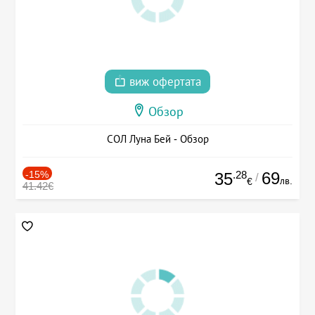
виж офертата
Обзор
СОЛ Луна Бей - Обзор
-15%
.28
69
35
/
лв.
€
41.42€