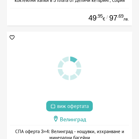
коктейлни хапки в 5 плата от Деличи кетъринг, София
.95
.69
49
97
/
€
лв.
виж офертата
Велинград
СПА оферта 3=4: Велинград - нощувки, изхранване и
минерални басейни