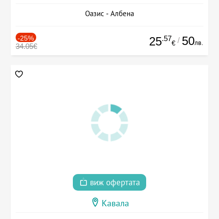
Оазис - Албена
-25%
.57
50
25
/
лв.
€
34.05€
виж офертата
Кавала