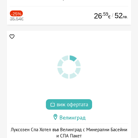
-25%
.59
52
26
/
лв.
€
35.54€
виж офертата
Велинград
Луксозен Спа Хотел във Велинград с Минерални Басейни
и СПА Пакет