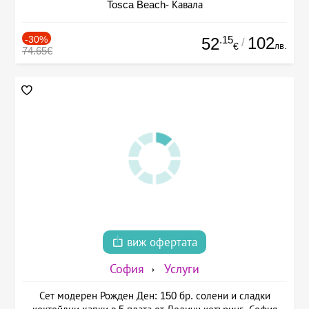
Tosca Beach- Кавала
-30%
.15
102
52
/
лв.
€
74.65€
виж офертата
София
Услуги
Сет модерен Рожден Ден: 150 бр. солени и сладки