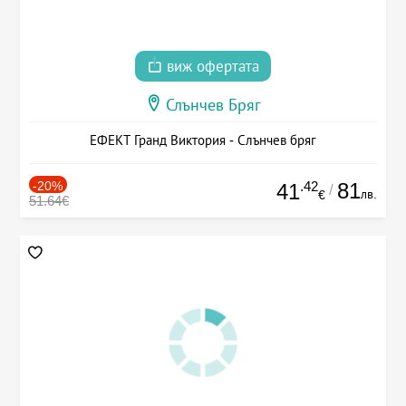
виж офертата
Слънчев Бряг
ЕФЕКТ Гранд Виктория - Слънчев бряг
-20%
.42
81
41
/
лв.
€
51.64€