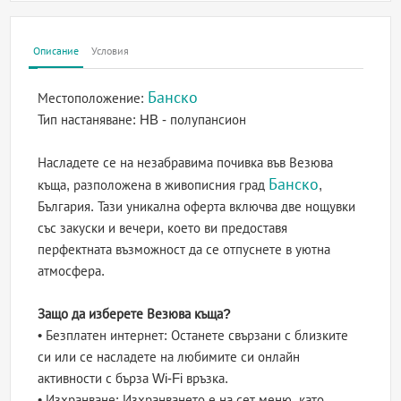
Описание
Условия
Банско
Местоположение:
Тип настаняване:
HB - полупансион
Насладете се на незабравима почивка във Везюва
Банско
къща, разположена в живописния град
,
България. Тази уникална оферта включва две нощувки
със закуски и вечери, което ви предоставя
перфектната възможност да се отпуснете в уютна
атмосфера.
Защо да изберете Везюва къща?
• Безплатен интернет: Останете свързани с близките
си или се насладете на любимите си онлайн
активности с бърза Wi-Fi връзка.
• Изхранване: Изхранването е на сет меню, като