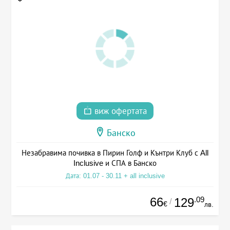
виж офертата
Банско
Незабравима почивка в Пирин Голф и Кънтри Клуб с All
Inclusive и СПА в Банско
Дата: 01.07 - 30.11 + all inclusive
66
.09
129
/
€
лв.