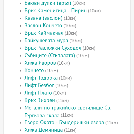
Баюви дупки (връх)
(10км)
Връх Каменитица - Пирин
(10км)
Казана (заслон)
(10км)
Заслон Кончето
(10км)
Връх Каймакчал
(10км)
Байкушевата мура
(10км)
Връх Разложки Суходол
(10км)
Събиците (Стъпалата)
(10км)
Хижа Яворов
(10км)
Кончето
(10км)
Лифт Тодорка
(10км)
Лифт Безбог
(10км)
Лифт Плато
(10км)
Връх Вихрен
(11км)
Мегалитно тракийско светилище Св.
Гергьова скала
(11км)
Езеро Окото - Бъндеришки езера
(11км)
Хижа Демяница
(11км)