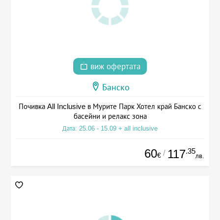
виж офертата
Банско
Почивка All Inclusive в Мурите Парк Хотел край Банско с
басейни и релакс зона
Дата: 25.06 - 15.09 + all inclusive
60
.35
117
/
€
лв.