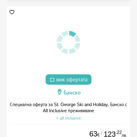
виж офертата
Банско
Специална оферта за St. George Ski and Holiday, Банско с
All Inclusive преживяване
+ all inclusive
63
.22
123
/
€
лв.