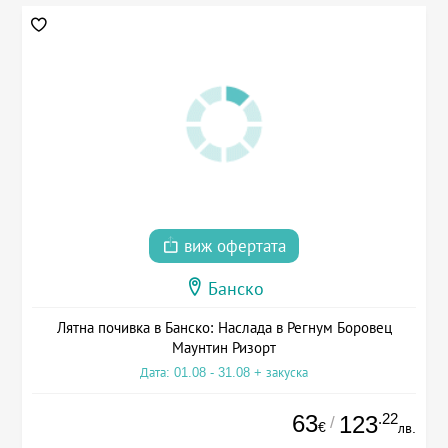
виж офертата
Банско
Лятна почивка в Банско: Наслада в Регнум Боровец
Маунтин Ризорт
Дата: 01.08 - 31.08 + закуска
63
.22
123
/
€
лв.