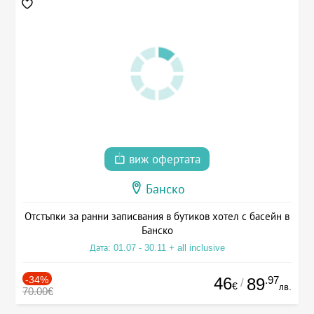
виж офертата
Банско
Отстъпки за ранни записвания в бутиков хотел с басейн в
Банско
Дата: 01.07 - 30.11 + all inclusive
-34%
46
.97
89
/
€
лв.
70.00€