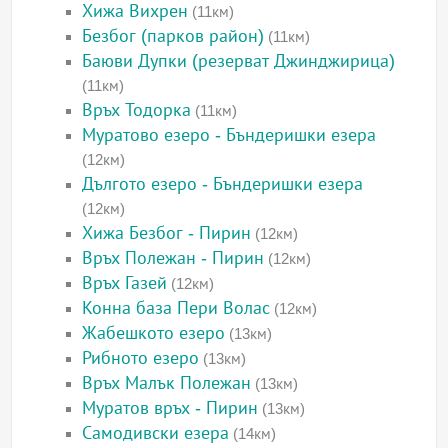
Хижа Вихрен
(11км)
Безбог (парков район)
(11км)
Баюви Дупки (резерват Джинджирица)
(11км)
Връх Тодорка
(11км)
Муратово езеро - Бъндеришки езера
(12км)
Дългото езеро - Бъндеришки езера
(12км)
Хижа Безбог - Пирин
(12км)
Връх Полежан - Пирин
(12км)
Връх Газей
(12км)
Конна база Пери Волас
(12км)
Жабешкото езеро
(13км)
Рибното езеро
(13км)
Връх Малък Полежан
(13км)
Муратов връх - Пирин
(13км)
Самодивски езера
(14км)