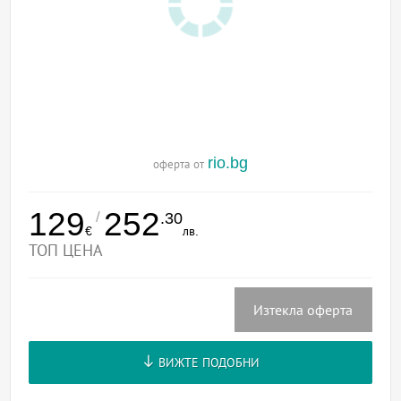
rio.bg
оферта от
129
252
/
.30
€
лв.
ТОП ЦЕНА
Изтекла оферта
ВИЖТЕ ПОДОБНИ