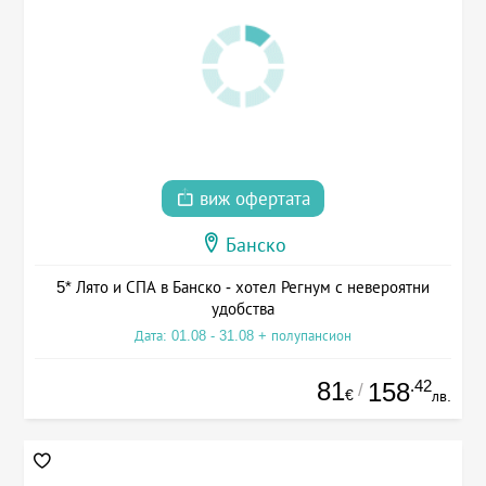
виж офертата
Банско
5* Лято и СПА в Банско - хотел Регнум с невероятни
удобства
Дата: 01.08 - 31.08 + полупансион
81
.42
158
/
€
лв.