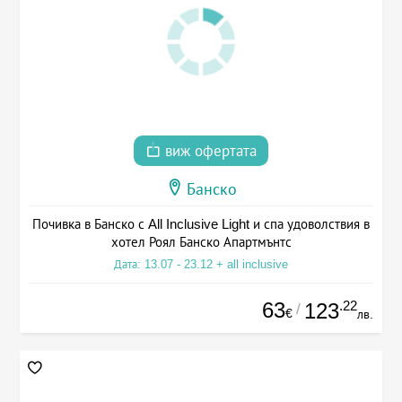
виж офертата
Банско
Почивка в Банско с All Inclusive Light и спа удоволствия в
хотел Роял Банско Апартмънтс
Дата: 13.07 - 23.12 + all inclusive
63
.22
123
/
€
лв.