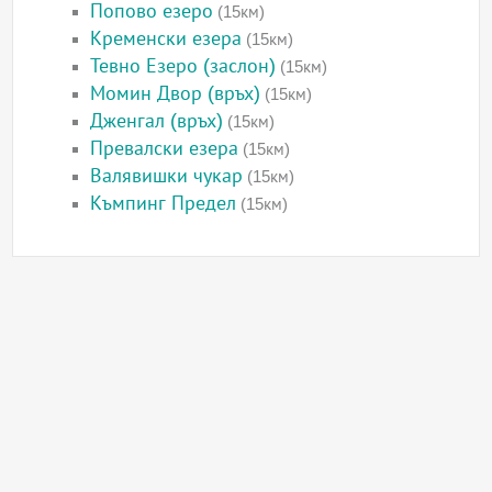
Попово езеро
(15км)
Кременски езера
(15км)
Тевно Езеро (заслон)
(15км)
Момин Двор (връх)
(15км)
Дженгал (връх)
(15км)
Превалски езера
(15км)
Валявишки чукар
(15км)
Къмпинг Предел
(15км)