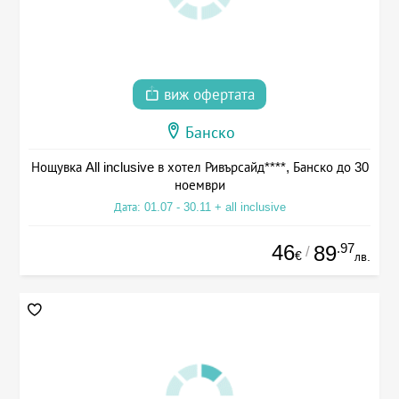
виж офертата
Банско
Нощувка All inclusive в хотел Ривърсайд****, Банско до 30
ноември
Дата: 01.07 - 30.11 + all inclusive
46
.97
89
/
€
лв.