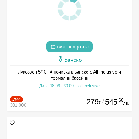
виж офертата
Банско
Луксозен 5* СПА почивка в Банско с All Inclusive и
термални басейни
Дата: 18.06 - 30.09 + all inclusive
-7%
279
.68
545
/
€
лв.
301.00€