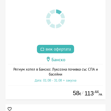
виж офертата
Банско
Регнум хотел в Банско: Луксозна почивка със СПА и
басейни
Дата: 01.08 - 31.08 + закуска
58
.44
113
/
€
лв.