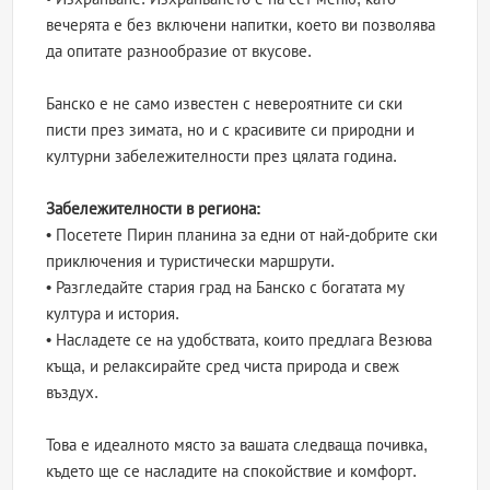
вечерята е без включени напитки, което ви позволява
да опитате разнообразие от вкусове.
Банско е не само известен с невероятните си ски
писти през зимата, но и с красивите си природни и
културни забележителности през цялата година.
Забележителности в региона:
• Посетете Пирин планина за едни от най-добрите ски
приключения и туристически маршрути.
• Разгледайте стария град на Банско с богатата му
култура и история.
• Насладете се на удобствата, които предлага Везюва
къща, и релаксирайте сред чиста природа и свеж
въздух.
Това е идеалното място за вашата следваща почивка,
където ще се насладите на спокойствие и комфорт.