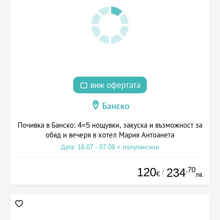
виж офертата
Банско
Почивка в Банско: 4=5 нощувки, закуска и възможност за
обяд и вечеря в хотел Мария Антоанета
Дата: 16.07 - 07.09 + полупансион
120
.70
234
/
€
лв.