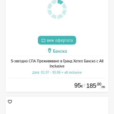
виж офертата
Банско
5-звездно СПА Преживяване в Гранд Хотел Банско с All
Inclusive
Дата: 01.07 - 30.09 + all inclusive
95
.80
185
/
€
лв.