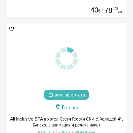
40
.23
78
/
€
лв.
виж офертата
Банско
All Inclusive SPA в хотел Свети Георги СКИ & Холидей 4*,
Банско, с анимация и релакс пакет
Дата: 01.07 - 06.09 + all inclusive