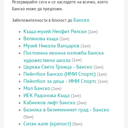
Резервирайте сега и се насладете на всичко, което
Банско може да предложи.
Банско
Забележителности в близост до
Къща-музей Неофит Рилски
(1км)
Велянова къща
(1км)
Музей Никола Вапцаров
(1км)
Постоянна иконна изложба Банска
художествена школа
(1км)
Църква Света Троица - Банско
(1км)
Пейнтбол Банско (ИМИ Спортс)
(1км)
Пейнтбол за деца - ИМИ Спортс
(1км)
Мол Банско
(1км)
ИЕК Радонова Къща
(1км)
Кабинков лифт Банско
(2км)
Базилка в Безименният град - Банско
(5км)
Ситан кале (крепост)
(5км)