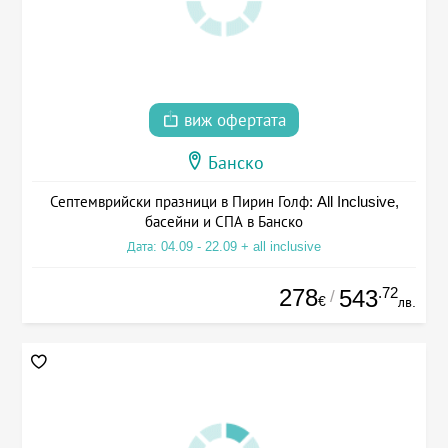
виж офертата
Банско
Септемврийски празници в Пирин Голф: All Inclusive,
басейни и СПА в Банско
Дата: 04.09 - 22.09 + all inclusive
278
.72
543
/
€
лв.