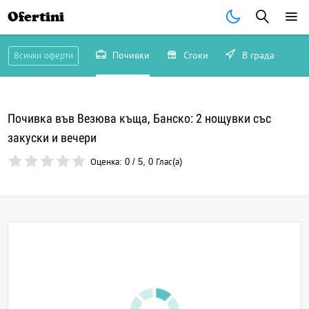
Ofertini
Почивки
Стоки
В града
Всички оферти
Почивка във Везюва къща, Банско: 2 нощувки със
закуски и вечери
Оценка:
0
/
5
,
0
Глас(а)