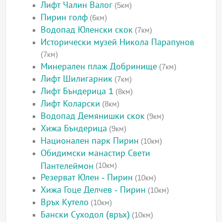
Лифт Чалин Валог
(5км)
Пирин голф
(6км)
Водопад Юленски скок
(7км)
Исторически музей Никола Парапунов
(7км)
Минерален плаж Добринище
(7км)
Лифт Шилигарник
(7км)
Лифт Бъндерица 1
(8км)
Лифт Коларски
(8км)
Водопад Демянишки скок
(9км)
Хижа Бъндерица
(9км)
Национален парк Пирин
(10км)
Обидимски манастир Свети
Пантелеймон
(10км)
Резерват Юлен - Пирин
(10км)
Хижа Гоце Делчев - Пирин
(10км)
Връх Кутело
(10км)
Бански Суходол (връх)
(10км)