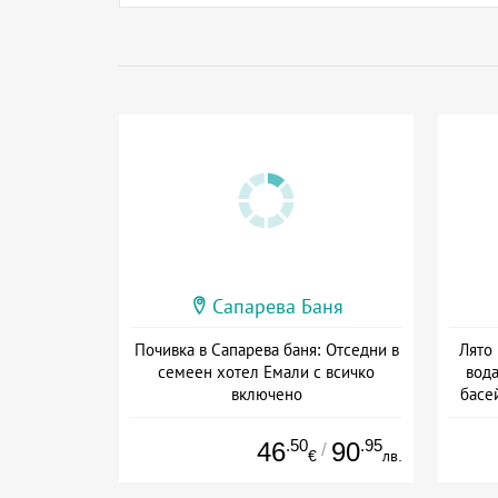
Сапарева Баня
Почивка в Сапарева баня: Отседни в
Лято
семеен хотел Емали с всичко
вода
включено
басе
Дата: 21.07 - 30.12 + all inclusive
Дат
.50
.95
46
90
/
€
лв.