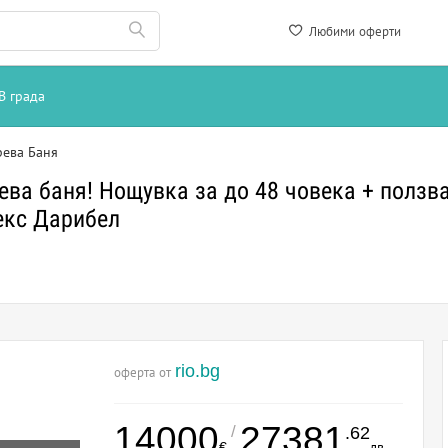
Любими оферти
В града
рева Баня
ва баня! Нощувка за до 48 човека + ползва
екс Дарибел
rio.bg
оферта от
14000
27381
/
.62
€
лв.