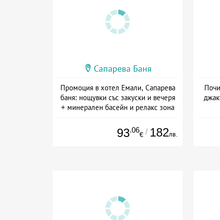
Сапарева Баня
Промоция в хотел Емали, Сапарева
Почи
баня: нощувки със закуски и вечеря
джак
+ минерален басейн и релакс зона
Дата: 16.07 - 30.09 + полупансион
.06
182
93
/
лв.
€