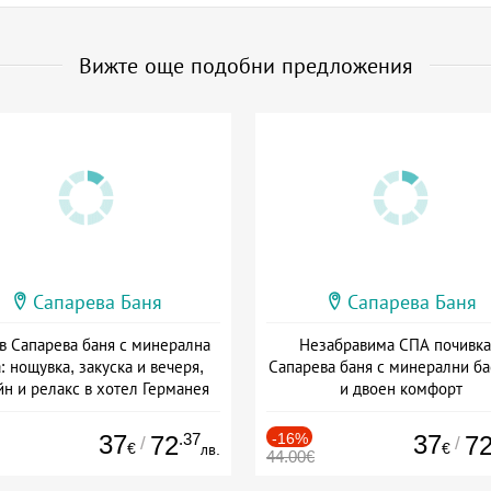
Вижте още подобни предложения
Сапарева Баня
Сапарева Баня
 в Сапарева баня с минерална
Незабравима СПА почивка
: нощувка, закуска и вечеря,
Сапарева баня с минерални б
йн и релакс в хотел Германея
и двоен комфорт
а: 01.06 - 31.08 + полупансион
Дата: 16.03 - 15.09 + полупанс
37
.37
-16%
37
72
7
/
/
€
€
лв.
44.00€