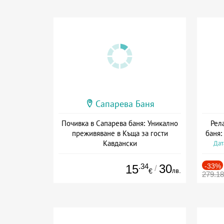
Сапарева Баня
Почивка в Сапарева баня: Уникално
Рел
преживяване в Къща за гости
баня:
Кавдански
Дат
Дата: 10.06 - 30.09 + без храна
.34
30
-33%
15
/
лв.
€
279.1