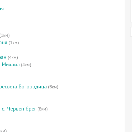
ня
(1км)
аня
(1км)
фан
(4км)
л Михаил
(4км)
ресвета Богородица
(6км)
 с. Червен брег
(8км)
км)