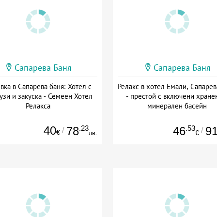
Сапарева Баня
Сапарева Баня
вка в Сапарева баня: Хотел с
Релакс в хотел Емали, Сапарев
узи и закуска - Семеен Хотел
- престой с включени хране
Релакса
минерален басейн
Дата: 03.07 - 15.09 + закуска
Дата: 16.07 - 30.09 + полупанс
40
.23
.53
78
46
9
/
/
€
лв.
€