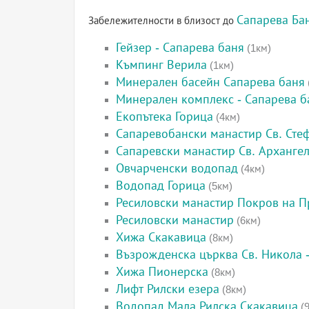
Сапарева Ба
Забележителности в близост до
Гейзер - Сапарева баня
(1км)
Къмпинг Верила
(1км)
Минерален басейн Сапарева баня
Минерален комплекс - Сапарева б
Екопътека Горица
(4км)
Сапаревобански манастир Св. Сте
Сапаревски манастир Св. Арханге
Овчарченски водопад
(4км)
Водопад Горица
(5км)
Ресиловски манастир Покров на П
Ресиловски манастир
(6км)
Хижа Скакавица
(8км)
Възрожденска църква Св. Никола -
Хижа Пионерска
(8км)
Лифт Рилски езера
(8км)
Водопад Мала Рилска Скакавица
(9