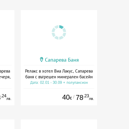
Сапарева Баня
парева
Релакс в хотел Виа Лакус, Сапарева
ечеря,
баня с вътрешен минерален басейн
Дата: 02.01 - 30.09 + полупансион
ион
.24
40
.23
8
78
/
€
лв.
лв.