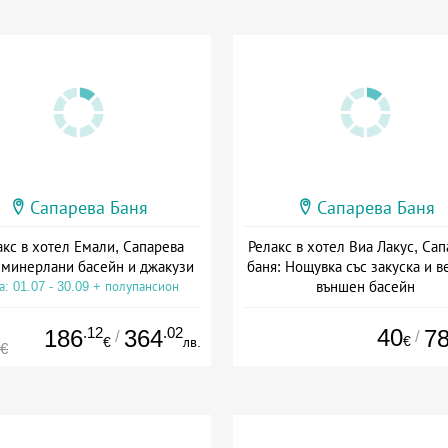
Сапарева Баня
Сапарева Баня
акс в хотел Емали, Сапарева
Релакс в хотел Виа Лакус, Са
 минерлани басейн и джакузи
баня: Нощувка със закуска и в
външен басейн
а: 01.07 - 30.09 + полупансион
Дата: 26.06 - 31.08 + полупанс
.12
.02
40
186
364
7
/
/
€
€
лв.
8€