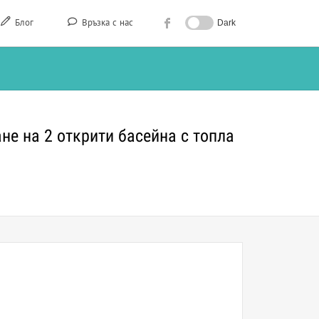
Блог
Връзка с нас
Dark
не на 2 открити басейна с топла