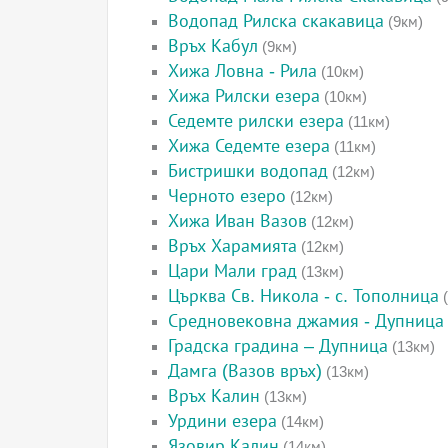
Водопад Рилска скакавица
(9км)
Връх Кабул
(9км)
Хижа Ловна - Рила
(10км)
Хижа Рилски езера
(10км)
Седемте рилски езера
(11км)
Хижа Седемте езера
(11км)
Бистришки водопад
(12км)
Черното езеро
(12км)
Хижа Иван Вазов
(12км)
Връх Харамията
(12км)
Цари Мали град
(13км)
Църква Св. Никола - с. Тополница
(
Средновековна джамия - Дупница
Градска градина – Дупница
(13км)
Дамга (Вазов връх)
(13км)
Връх Калин
(13км)
Урдини езера
(14км)
Язовир Калин
(14км)