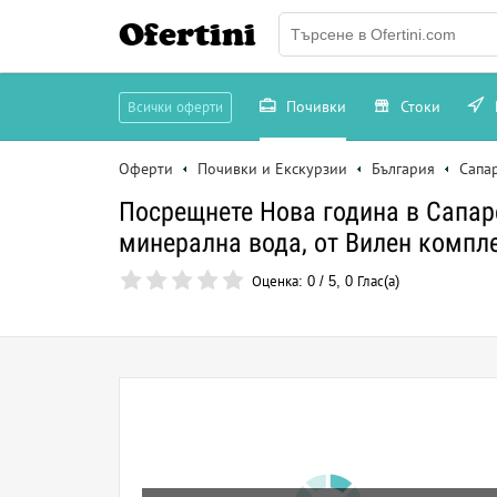
Ofertini
Почивки
Стоки
Всички оферти
Оферти
Почивки и Екскурзии
България
Сапа
Посрещнете Нова година в Сапаре
минерална вода, от Вилен компл
Оценка:
0
/
5
,
0
Глас(а)