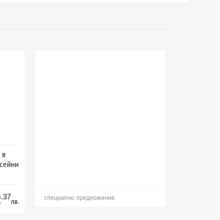
 в
асейни
ион
.37
2
специално предложение
лв.