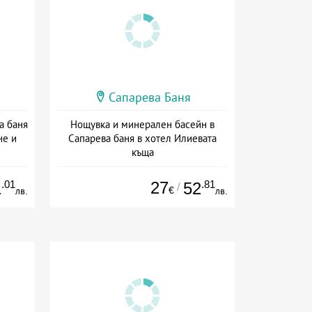
Сапарева Баня
а баня
Нощувка и минерален басейн в
не и
Сапарева баня в хотел Илиевата
къща
ион
Дата: 01.03 - 31.08 + без храна
.01
27
.81
1
52
/
€
лв.
лв.