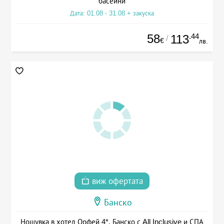
басейни
Дата: 01.08 - 31.08 + закуска
58
.44
113
/
€
лв.
виж офертата
Банско
Нощувка в хотел Орфей 4*, Банско с All Inclusive и СПА