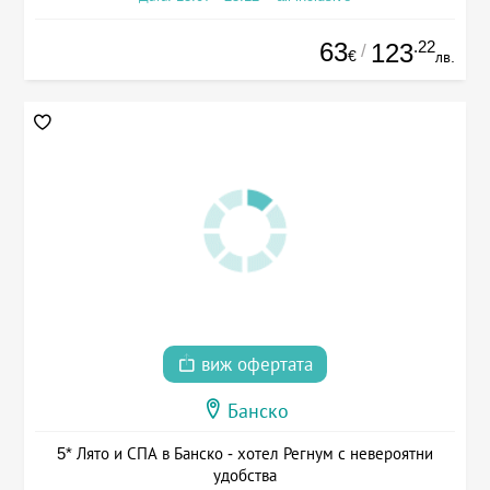
63
.22
123
/
€
лв.
виж офертата
Банско
5* Лято и СПА в Банско - хотел Регнум с невероятни
удобства