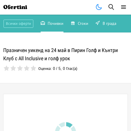
Ofertini
Почивки
Стоки
В града
Всички оферти
Празничен уикенд на 24 май в Пирин Голф и Кънтри
Клуб с All Inclusive и голф урок
Оценка:
0
/
5
,
0
Глас(а)