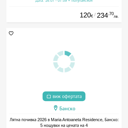
Дата: 16.07 - 07.09 + полупансион
120
.70
234
/
€
лв.
виж офертата
Банско
Лятна почивка 2026 в Maria Antoaneta Residence, Банско:
5 нощувки на цената на 4