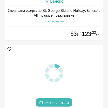
Банско
Специална оферта за St. George Ski and Holiday, Банско с
All Inclusive преживяване
+ all inclusive
63
.22
123
/
€
лв.
виж офертата