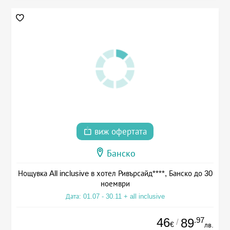
виж офертата
Банско
Нощувка All inclusive в хотел Ривърсайд****, Банско до 30
ноември
Дата: 01.07 - 30.11 + all inclusive
46
.97
89
/
€
лв.