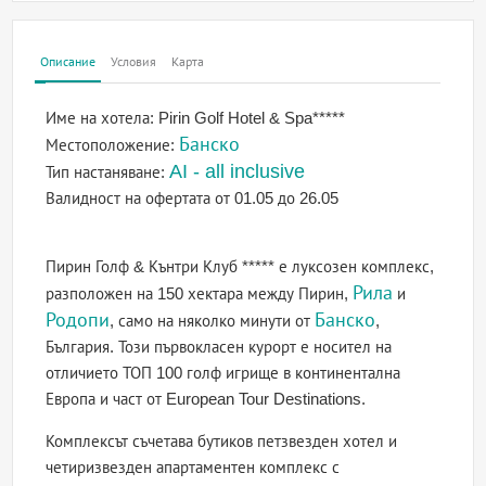
Описание
Условия
Карта
Име на хотела:
Pirin Golf Hotel & Spa*****
Банско
Местоположение:
AI - all inclusive
Тип настаняване:
Валидност на офертата
от 01.05 до 26.05
Пирин Голф & Кънтри Клуб ***** е луксозен комплекс,
Рила
разположен на 150 хектара между Пирин,
и
Родопи
Банско
, само на няколко минути от
,
България. Този първокласен курорт е носител на
отличието ТОП 100 голф игрище в континентална
Европа и част от European Tour Destinations.
Комплексът съчетава бутиков петзвезден хотел и
четиризвезден апартаментен комплекс с