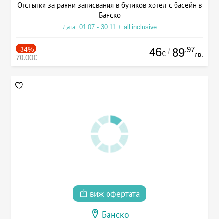
Отстъпки за ранни записвания в бутиков хотел с басейн в
Банско
Дата: 01.07 - 30.11 + all inclusive
-34%
46
.97
89
/
€
лв.
70.00€
виж офертата
Банско