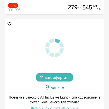
-7%
279
.68
545
/
€
лв.
301.00€
виж офертата
Банско
Почивка в Банско с All Inclusive Light и спа удоволствия в
хотел Роял Банско Апартмънтс
Дата: 13.07 - 23.12 + all inclusive