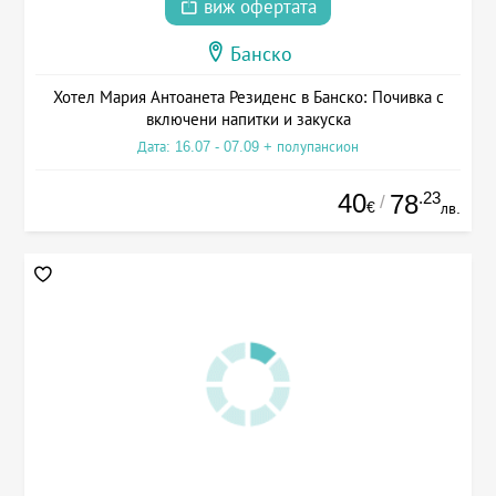
виж офертата
Банско
Хотел Мария Антоанета Резиденс в Банско: Почивка с
включени напитки и закуска
Дата: 16.07 - 07.09 + полупансион
40
.23
78
/
€
лв.