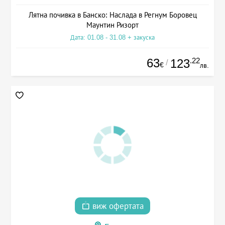
Лятна почивка в Банско: Наслада в Регнум Боровец
Маунтин Ризорт
Дата: 01.08 - 31.08 + закуска
63
.22
123
/
€
лв.
виж офертата