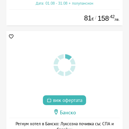
Дата: 01.08 - 31.08 + полупансион
81
.42
158
/
€
лв.
виж офертата
Банско
Регнум хотел в Банско: Луксозна почивка със СПА и