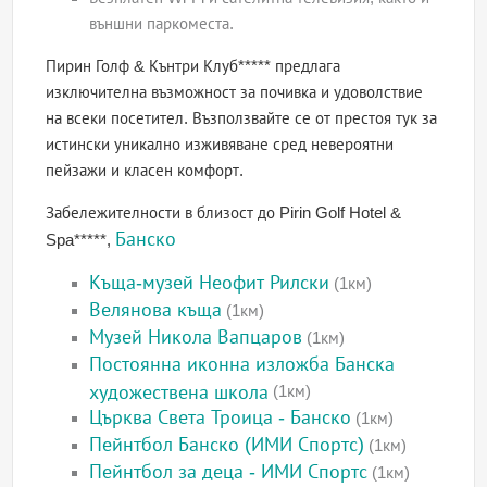
външни паркоместа.
Пирин Голф & Кънтри Клуб***** предлага
изключителна възможност за почивка и удоволствие
на всеки посетител. Възползвайте се от престоя тук за
истински уникално изживяване сред невероятни
пейзажи и класен комфорт.
Забележителности в близост до Pirin Golf Hotel &
Банско
Spa*****,
Къща-музей Неофит Рилски
(1км)
Велянова къща
(1км)
Музей Никола Вапцаров
(1км)
Постоянна иконна изложба Банска
художествена школа
(1км)
Църква Света Троица - Банско
(1км)
Пейнтбол Банско (ИМИ Спортс)
(1км)
Пейнтбол за деца - ИМИ Спортс
(1км)