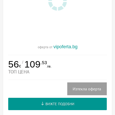
vipoferta.bg
оферта от
56
109
/
.53
€
лв.
ТОП ЦЕНА
Изтекла оферта
ВИЖТЕ ПОДОБНИ