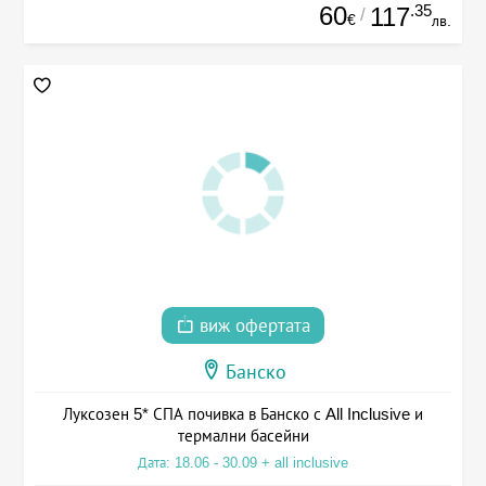
60
.35
117
/
€
лв.
виж офертата
Банско
Луксозен 5* СПА почивка в Банско с All Inclusive и
термални басейни
Дата: 18.06 - 30.09 + all inclusive