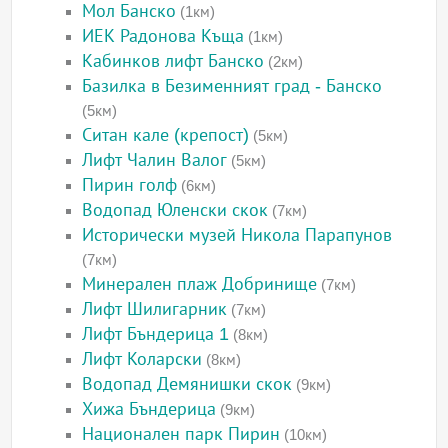
Мол Банско
(1км)
ИЕК Радонова Къща
(1км)
Кабинков лифт Банско
(2км)
Базилка в Безименният град - Банско
(5км)
Ситан кале (крепост)
(5км)
Лифт Чалин Валог
(5км)
Пирин голф
(6км)
Водопад Юленски скок
(7км)
Исторически музей Никола Парапунов
(7км)
Минерален плаж Добринище
(7км)
Лифт Шилигарник
(7км)
Лифт Бъндерица 1
(8км)
Лифт Коларски
(8км)
Водопад Демянишки скок
(9км)
Хижа Бъндерица
(9км)
Национален парк Пирин
(10км)