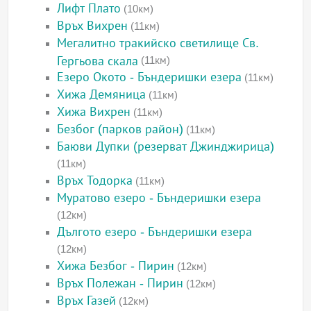
Лифт Плато
(10км)
Връх Вихрен
(11км)
Мегалитно тракийско светилище Св.
Гергьова скала
(11км)
Езеро Окото - Бъндеришки езера
(11км)
Хижа Демяница
(11км)
Хижа Вихрен
(11км)
Безбог (парков район)
(11км)
Баюви Дупки (резерват Джинджирица)
(11км)
Връх Тодорка
(11км)
Муратово езеро - Бъндеришки езера
(12км)
Дългото езеро - Бъндеришки езера
(12км)
Хижа Безбог - Пирин
(12км)
Връх Полежан - Пирин
(12км)
Връх Газей
(12км)