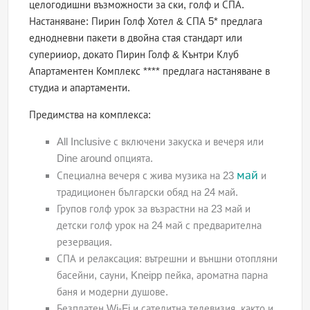
целогодишни възможности за ски, голф и СПА.
Настаняване: Пирин Голф Хотел & СПА 5* предлага
еднодневни пакети в двойна стая стандарт или
суперииор, докато Пирин Голф & Кънтри Клуб
Апартаментен Комплекс **** предлага настаняване в
студиа и апартаменти.
Предимства на комплекса:
All Inclusive с включени закуска и вечеря или
Dine around опцията.
май
Специална вечеря с жива музика на 23
и
традиционен български обяд на 24 май.
Групов голф урок за възрастни на 23 май и
детски голф урок на 24 май с предварителна
резервация.
СПА и релаксация: вътрешни и външни отопляни
басейни, сауни, Kneipp пейка, ароматна парна
баня и модерни душове.
Безплатен Wi-Fi и сателитна телевизия, както и