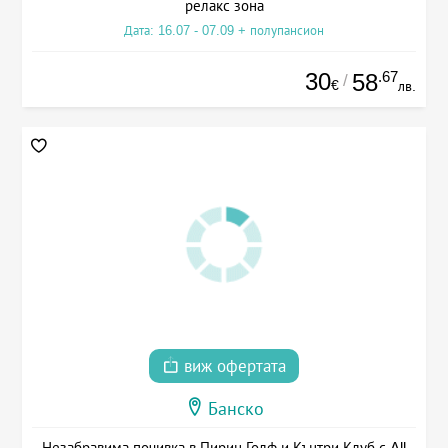
релакс зона
Дата: 16.07 - 07.09 + полупансион
30
.67
58
/
€
лв.
виж офертата
Банско
Незабравима почивка в Пирин Голф и Кънтри Клуб с All