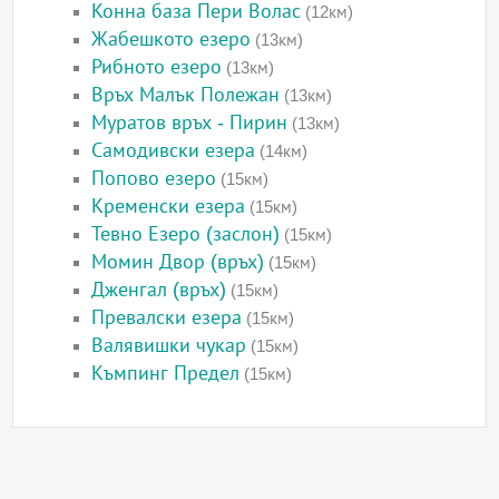
Конна база Пери Волас
(12км)
Жабешкото езеро
(13км)
Рибното езеро
(13км)
Връх Малък Полежан
(13км)
Муратов връх - Пирин
(13км)
Самодивски езера
(14км)
Попово езеро
(15км)
Кременски езера
(15км)
Тевно Езеро (заслон)
(15км)
Момин Двор (връх)
(15км)
Дженгал (връх)
(15км)
Превалски езера
(15км)
Валявишки чукар
(15км)
Къмпинг Предел
(15км)