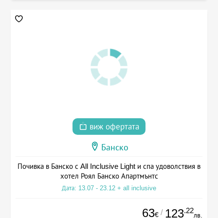
виж офертата
Банско
Почивка в Банско с All Inclusive Light и спа удоволствия в
хотел Роял Банско Апартмънтс
Дата: 13.07 - 23.12 + all inclusive
63
.22
123
/
€
лв.