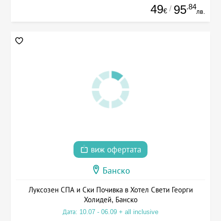
49
.84
95
/
€
лв.
виж офертата
Банско
Луксозен СПА и Ски Почивка в Хотел Свети Георги
Холидей, Банско
Дата: 10.07 - 06.09 + all inclusive