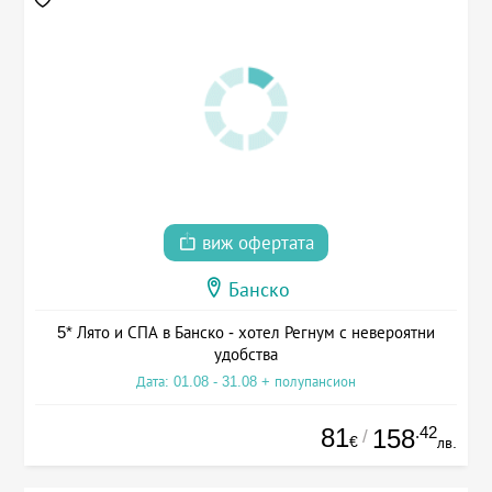
виж офертата
Банско
5* Лято и СПА в Банско - хотел Регнум с невероятни
удобства
Дата: 01.08 - 31.08 + полупансион
81
.42
158
/
€
лв.