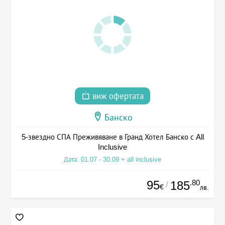
виж офертата
Банско
5-звездно СПА Преживяване в Гранд Хотел Банско с All
Inclusive
Дата: 01.07 - 30.09 + all inclusive
95
.80
185
/
€
лв.