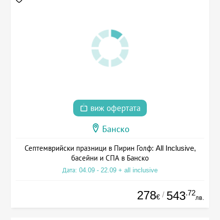
виж офертата
Банско
Септемврийски празници в Пирин Голф: All Inclusive,
басейни и СПА в Банско
Дата: 04.09 - 22.09 + all inclusive
278
.72
543
/
€
лв.