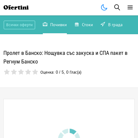
Ofertini
Почивки
Стоки
В града
Всички оферти
Пролет в Банско: Нощувка със закуска и СПА пакет в
Регнум Банско
Оценка:
0
/
5
,
0
Глас(а)