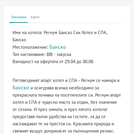
Описание
Карта
Име на хотела:
Регнум Банско Ски Хотел и СПА,
Банско
Банско
Местоположение:
Тип настаняване:
BB - закуска
Валидност на офертата
от 29.04 до 30.06
Петзвездният апарт хотел и СПА - Регнум се намира в
Банско
и осигурява всичко необходимо за
прекрасната почивка на посетителите си. Регнум апарт
хотел и СПА е чудесно място за отдих, без значение
от сезона. И през зимата, и през лятото хотелът
предоставя пълни удобства на гостите, за да се
наслаждават те на престоя си. Красивата природа и
свежият въздух допринасят за пълноценния релакс.