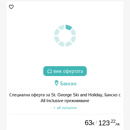
виж офертата
Банско
Специална оферта за St. George Ski and Holiday, Банско с
All Inclusive преживяване
+ all inclusive
63
.22
123
/
€
лв.