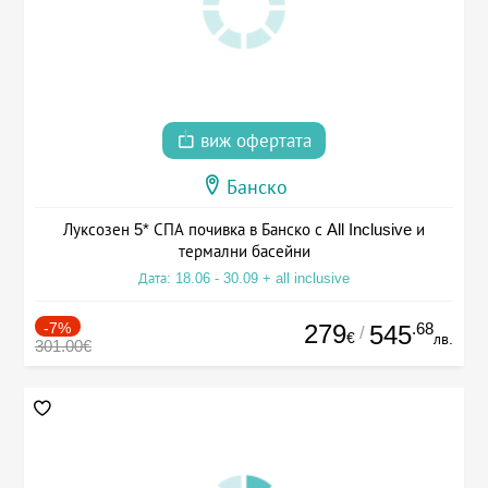
виж офертата
Банско
Луксозен 5* СПА почивка в Банско с All Inclusive и
термални басейни
Дата: 18.06 - 30.09 + all inclusive
-7%
279
.68
545
/
€
лв.
301.00€