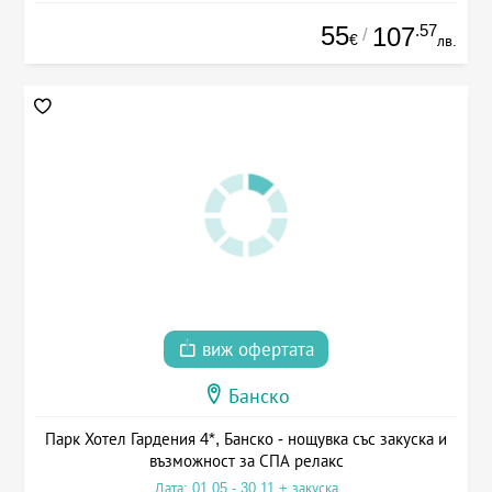
55
.57
107
/
€
лв.
виж офертата
Банско
Парк Хотел Гардения 4*, Банско - нощувка със закуска и
възможност за СПА релакс
Дата: 01.05 - 30.11 + закуска