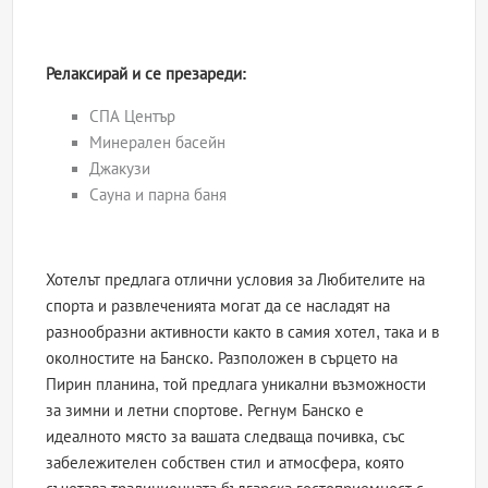
Релаксирай и се презареди:
СПА Център
Минерален басейн
Джакузи
Сауна и парна баня
Хотелът предлага отлични условия за Любителите на
спорта и развлеченията могат да се насладят на
разнообразни активности както в самия хотел, така и в
околностите на Банско. Разположен в сърцето на
Пирин планина, той предлага уникални възможности
за зимни и летни спортове. Регнум Банско е
идеалното място за вашата следваща почивка, със
забележителен собствен стил и атмосфера, която