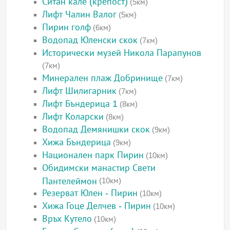
Ситан кале (крепост)
(5км)
Лифт Чалин Валог
(5км)
Пирин голф
(6км)
Водопад Юленски скок
(7км)
Исторически музей Никола Парапунов
(7км)
Минерален плаж Добринище
(7км)
Лифт Шилигарник
(7км)
Лифт Бъндерица 1
(8км)
Лифт Коларски
(8км)
Водопад Демянишки скок
(9км)
Хижа Бъндерица
(9км)
Национален парк Пирин
(10км)
Обидимски манастир Свети
Пантелеймон
(10км)
Резерват Юлен - Пирин
(10км)
Хижа Гоце Делчев - Пирин
(10км)
Връх Кутело
(10км)