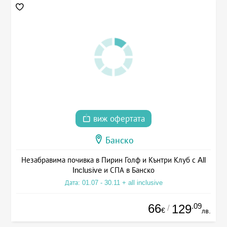
виж офертата
Банско
Незабравима почивка в Пирин Голф и Кънтри Клуб с All
Inclusive и СПА в Банско
Дата: 01.07 - 30.11 + all inclusive
66
.09
129
/
€
лв.