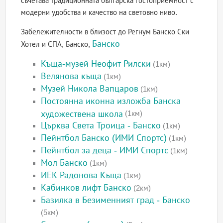
съчетава традиционната българска гостоприемност с
модерни удобства и качество на световно ниво.
Забележителности в близост до Регнум Банско Ски
Банско
Хотел и СПА, Банско,
Къща-музей Неофит Рилски
(1км)
Велянова къща
(1км)
Музей Никола Вапцаров
(1км)
Постоянна иконна изложба Банска
художествена школа
(1км)
Църква Света Троица - Банско
(1км)
Пейнтбол Банско (ИМИ Спортс)
(1км)
Пейнтбол за деца - ИМИ Спортс
(1км)
Мол Банско
(1км)
ИЕК Радонова Къща
(1км)
Кабинков лифт Банско
(2км)
Базилка в Безименният град - Банско
(5км)