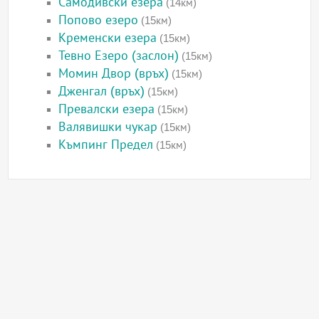
Самодивски езера
(14км)
Попово езеро
(15км)
Кременски езера
(15км)
Тевно Езеро (заслон)
(15км)
Момин Двор (връх)
(15км)
Дженгал (връх)
(15км)
Превалски езера
(15км)
Валявишки чукар
(15км)
Къмпинг Предел
(15км)