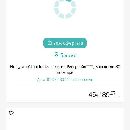
виж офертата
Банско
Нощувка All inclusive в хотел Ривърсайд****, Банско до 30
ноември
Дата: 01.07 - 30.11 + all inclusive
46
.97
89
/
€
лв.