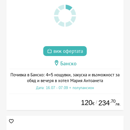
виж офертата
Банско
Почивка в Банско: 4=5 нощувки, закуска и възможност за
обяд и вечеря в хотел Мария Антоанета
Дата: 16.07 - 07.09 + полупансион
120
.70
234
/
€
лв.