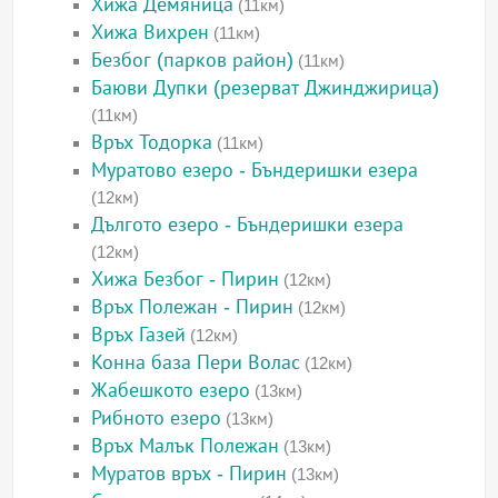
Хижа Демяница
(11км)
Хижа Вихрен
(11км)
Безбог (парков район)
(11км)
Баюви Дупки (резерват Джинджирица)
(11км)
Връх Тодорка
(11км)
Муратово езеро - Бъндеришки езера
(12км)
Дългото езеро - Бъндеришки езера
(12км)
Хижа Безбог - Пирин
(12км)
Връх Полежан - Пирин
(12км)
Връх Газей
(12км)
Конна база Пери Волас
(12км)
Жабешкото езеро
(13км)
Рибното езеро
(13км)
Връх Малък Полежан
(13км)
Муратов връх - Пирин
(13км)