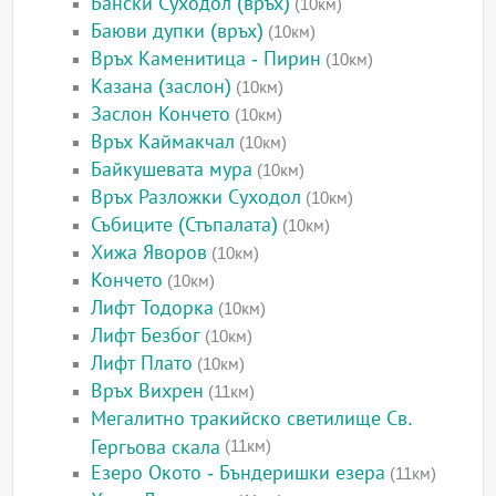
Бански Суходол (връх)
(10км)
Баюви дупки (връх)
(10км)
Връх Каменитица - Пирин
(10км)
Казана (заслон)
(10км)
Заслон Кончето
(10км)
Връх Каймакчал
(10км)
Байкушевата мура
(10км)
Връх Разложки Суходол
(10км)
Събиците (Стъпалата)
(10км)
Хижа Яворов
(10км)
Кончето
(10км)
Лифт Тодорка
(10км)
Лифт Безбог
(10км)
Лифт Плато
(10км)
Връх Вихрен
(11км)
Мегалитно тракийско светилище Св.
Гергьова скала
(11км)
Езеро Окото - Бъндеришки езера
(11км)