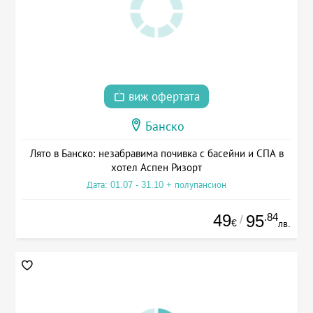
виж офертата
Банско
Лято в Банско: незабравима почивка с басейни и СПА в
хотел Аспен Ризорт
Дата: 01.07 - 31.10 + полупансион
49
.84
95
/
€
лв.