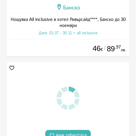
Банско
Нощувка All inclusive в хотел Ривърсайд****, Банско до 30
ноември
Дата: 01.07 - 30.11 + all inclusive
46
.97
89
/
€
лв.
виж офертата