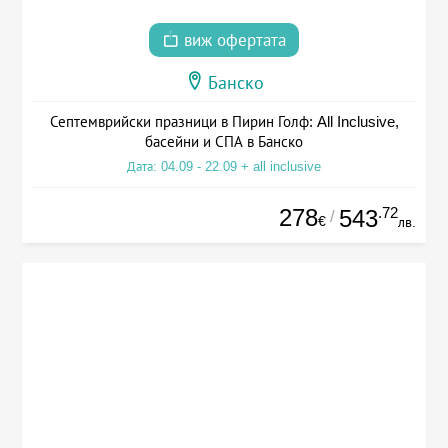
виж офертата
Банско
Септемврийски празници в Пирин Голф: All Inclusive,
басейни и СПА в Банско
Дата: 04.09 - 22.09 + all inclusive
278
.72
543
/
€
лв.