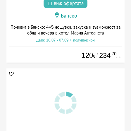
виж офертата
Банско
Почивка в Банско: 4=5 нощувки, закуска и възможност за
обяд и вечеря в хотел Мария Антоанета
Дата: 16.07 - 07.09 + полупансион
120
.70
234
/
€
лв.