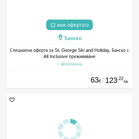
виж офертата
Банско
Специална оферта за St. George Ski and Holiday, Банско с
All Inclusive преживяване
+ all inclusive
63
.22
123
/
€
лв.