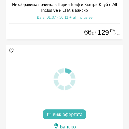
Незабравима почивка в Пирин Голф и Кънтри Клуб с All
Inclusive и СПА в Банско
Дата: 01.07 - 30.11 + all inclusive
66
.09
129
/
€
лв.
виж офертата
Банско