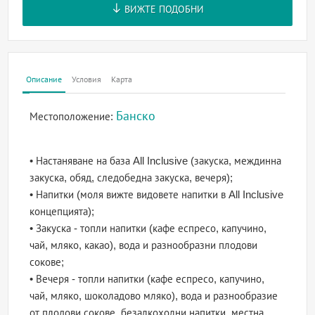
ВИЖТЕ ПОДОБНИ
Описание
Условия
Карта
Банско
Местоположение:
• Настаняване на база All Inclusive (закуска, междинна
закуска, обяд, следобедна закуска, вечеря);
• Напитки (моля вижте видовете напитки в All Inclusive
концепцията);
• Закуска - топли напитки (кафе еспресо, капучино,
чай, мляко, какао), вода и разнообразни плодови
сокове;
• Вечеря - топли напитки (кафе еспресо, капучино,
чай, мляко, шоколадово мляко), вода и разнообразие
от плодови сокове, безалкохолни напитки, местна