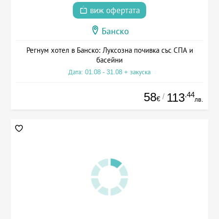
виж офертата
Банско
Регнум хотел в Банско: Луксозна почивка със СПА и
басейни
Дата: 01.08 - 31.08 + закуска
58
.44
113
/
€
лв.