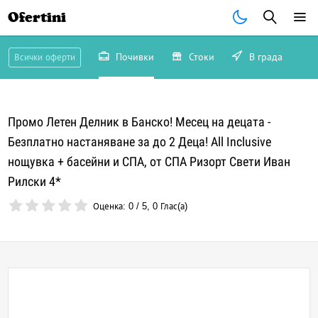
Ofertini
Почивки
Стоки
В града
Всички оферти
Промо Летен Делник в Банско! Месец на децата -
Безплатно настаняване за до 2 Деца! All Inclusive
нощувка + басейни и СПА, от СПА Ризорт Свети Иван
Рилски 4*
Оценка:
0
/
5
,
0
Глас(а)