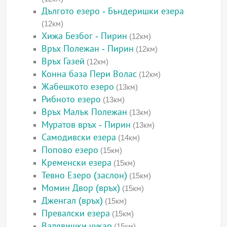
Дългото езеро - Бъндеришки езера
(12км)
Хижа Безбог - Пирин
(12км)
Връх Полежан - Пирин
(12км)
Връх Газей
(12км)
Конна база Пери Волас
(12км)
Жабешкото езеро
(13км)
Рибното езеро
(13км)
Връх Малък Полежан
(13км)
Муратов връх - Пирин
(13км)
Самодивски езера
(14км)
Попово езеро
(15км)
Кременски езера
(15км)
Тевно Езеро (заслон)
(15км)
Момин Двор (връх)
(15км)
Дженгал (връх)
(15км)
Превалски езера
(15км)
Валявишки чукар
(15км)