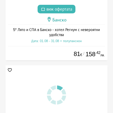
виж офертата
Банско
5* Лято и СПА в Банско - хотел Регнум с невероятни
удобства
Дата: 01.08 - 31.08 + полупансион
81
.42
158
/
€
лв.