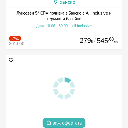
Банско
Луксозен 5* СПА почивка в Банско с All Inclusive и
термални басейни
Дата: 18.06 - 30.09 + all inclusive
-7%
279
.68
545
/
€
лв.
301.00€
виж офертата