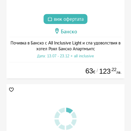
виж офертата
Банско
Почивка в Банско с All Inclusive Light и спа удоволствия в
хотел Роял Банско Апартмънтс
Дата: 13.07 - 23.12 + all inclusive
63
.22
123
/
€
лв.