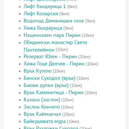
Лифт Бъндерица 1
(8км)
Лифт Коларски
(8км)
Водопад Демянишки скок
(9км)
Хижа Бъндерица
(9км)
Национален парк Пирин
(10км)
Обидимски манастир Свети
Пантелеймон
(10км)
Резерват Юлен - Пирин
(10км)
Хижа Гоце Делчев - Пирин
(10км)
Връх Кутело
(10км)
Бански Суходол (връх)
(10км)
Баюви дупки (връх)
(10км)
Връх Каменитица - Пирин
(10км)
Казана (заслон)
(10км)
Заслон Кончето
(10км)
Връх Каймакчал
(10км)
Байкушевата мура
(10км)
Връх Разложки Суходол
(10км)