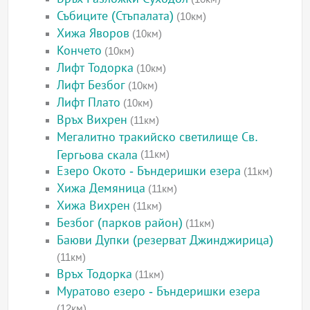
Събиците (Стъпалата)
(10км)
Хижа Яворов
(10км)
Кончето
(10км)
Лифт Тодорка
(10км)
Лифт Безбог
(10км)
Лифт Плато
(10км)
Връх Вихрен
(11км)
Мегалитно тракийско светилище Св.
Гергьова скала
(11км)
Езеро Окото - Бъндеришки езера
(11км)
Хижа Демяница
(11км)
Хижа Вихрен
(11км)
Безбог (парков район)
(11км)
Баюви Дупки (резерват Джинджирица)
(11км)
Връх Тодорка
(11км)
Муратово езеро - Бъндеришки езера
(12км)