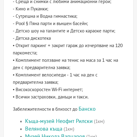
- Среща и снимки с любими анимационни герои;
- Кино и Пуканки;
- Сутрешна и Водна гимнастика;
- Pool § Пяна парти и външен басейн;
- Детско шоу на талантите и Детско караоке парти;
- Детска дискотека
• Открит паркинг + закрит гараж до изчерпване на 120
паркоместа;
• Комплимент ползване на тенис на маса за 1 час на
ден с предварителна заявка;
• Комплимент велосипеди - 1 час на ден с
предварителна заявка;
• Високоскоростен Wi-Fi интернет;
• Всички застраховки, данъци и такси.
Банско
Забележителности в близост до
Къща-музей Неофит Рилски
(1км)
Велянова къща
(1км)
Музей Никола Вапцаров
(1км)