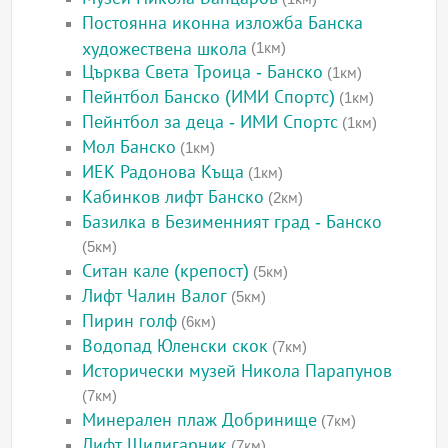
Постоянна иконна изложба Банска
художествена школа
(1км)
Църква Света Троица - Банско
(1км)
Пейнтбол Банско (ИМИ Спортс)
(1км)
Пейнтбол за деца - ИМИ Спортс
(1км)
Мол Банско
(1км)
ИЕК Радонова Къща
(1км)
Кабинков лифт Банско
(2км)
Базилка в Безименният град - Банско
(5км)
Ситан кале (крепост)
(5км)
Лифт Чалин Валог
(5км)
Пирин голф
(6км)
Водопад Юленски скок
(7км)
Исторически музей Никола Парапунов
(7км)
Минерален плаж Добринище
(7км)
Лифт Шилигарник
(7км)