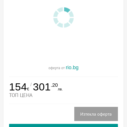
rio.bg
оферта от
154
301
/
.20
€
лв.
ТОП ЦЕНА
Изтекла оферта