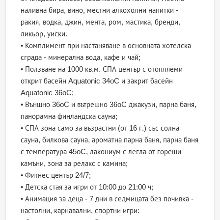
наливна бира, вино, местни алкохолни напитки -
ракия, водка, джин, мента, ром, мастика, бренди,
ликьор, уиски.
• Комплимент при настаняване в основната хотелска
сграда - минерална вода, кафе и чай;
• Ползване на 1000 кв.м. СПА център с отопляеми
открит басейн Aquatonic 34oC и закрит басейн
Aquatonic 36oC;
• Външно 36oC и вътрешно 36oC джакузи, парна баня,
панорамна финландска сауна;
• СПА зона само за възрастни (от 16 г.) със солна
сауна, билкова сауна, ароматна парна баня, парна баня
с температура 45oC, лакониум с легла от горещи
камъни, зона за релакс с камина;
• Фитнес център 24/7;
• Детска стая за игри от 10:00 до 21:00 ч;
• Анимация за деца - 7 дни в седмицата без почивка -
настолни, карнавални, спортни игри: