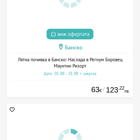
виж офертата
Банско
Лятна почивка в Банско: Наслада в Регнум Боровец
Маунтин Ризорт
Дата: 01.08 - 31.08 + закуска
63
.22
123
/
€
лв.