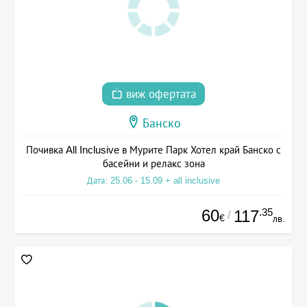
виж офертата
Банско
Почивка All Inclusive в Мурите Парк Хотел край Банско с
басейни и релакс зона
Дата: 25.06 - 15.09 + all inclusive
60
.35
117
/
€
лв.