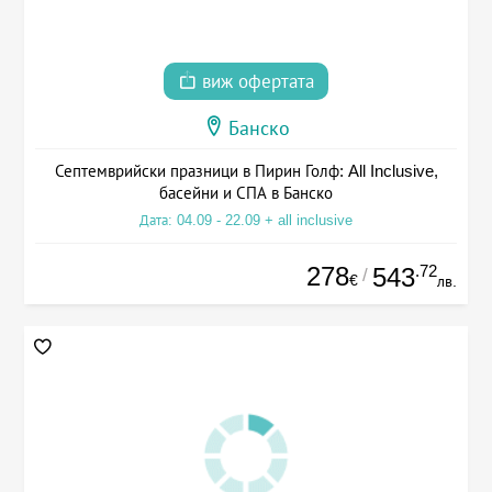
виж офертата
Банско
Септемврийски празници в Пирин Голф: All Inclusive,
басейни и СПА в Банско
Дата: 04.09 - 22.09 + all inclusive
278
.72
543
/
€
лв.