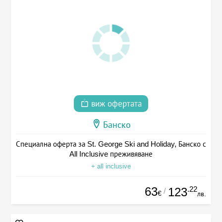
виж офертата
Банско
Специална оферта за St. George Ski and Holiday, Банско с
All Inclusive преживяване
+ all inclusive
63
.22
123
/
€
лв.