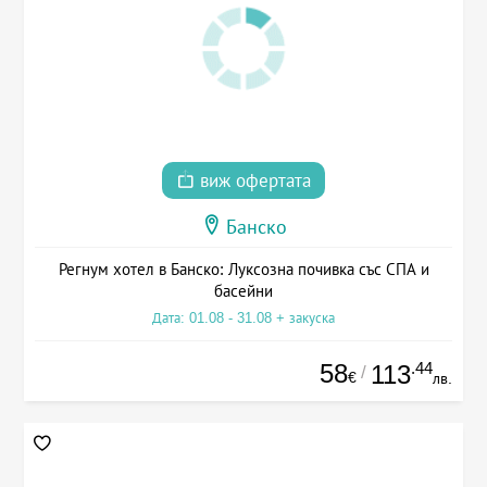
виж офертата
Банско
Регнум хотел в Банско: Луксозна почивка със СПА и
басейни
Дата: 01.08 - 31.08 + закуска
58
.44
113
/
€
лв.