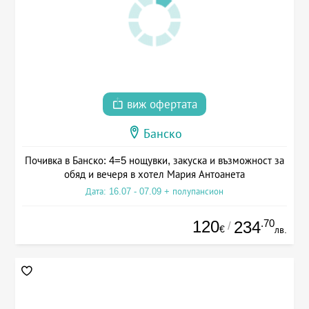
виж офертата
Банско
Почивка в Банско: 4=5 нощувки, закуска и възможност за
обяд и вечеря в хотел Мария Антоанета
Дата: 16.07 - 07.09 + полупансион
120
.70
234
/
€
лв.