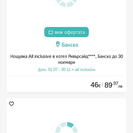
виж офертата
Банско
Нощувка All inclusive в хотел Ривърсайд****, Банско до 30
ноември
Дата: 01.07 - 30.11 + all inclusive
46
.97
89
/
€
лв.