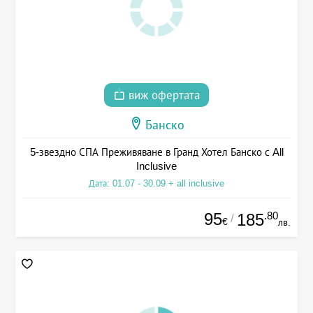
виж офертата
Банско
5-звездно СПА Преживяване в Гранд Хотел Банско с All
Inclusive
Дата: 01.07 - 30.09 + all inclusive
95
.80
185
/
€
лв.