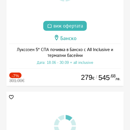
виж офертата
Банско
Луксозен 5* СПА почивка в Банско с All Inclusive и
термални басейни
Дата: 18.06 - 30.09 + all inclusive
-7%
279
.68
545
/
€
лв.
301.00€