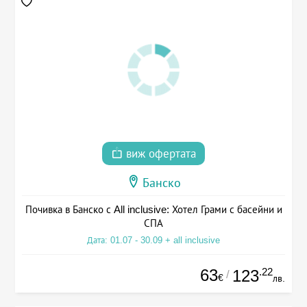
виж офертата
Банско
Почивка в Банско с All inclusive: Хотел Грами с басейни и
СПА
Дата: 01.07 - 30.09 + all inclusive
63
.22
123
/
€
лв.