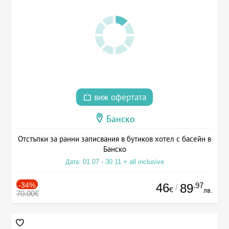
виж офертата
Банско
Отстъпки за ранни записвания в бутиков хотел с басейн в
Банско
Дата: 01.07 - 30.11 + all inclusive
-34%
46
.97
89
/
€
лв.
70.00€