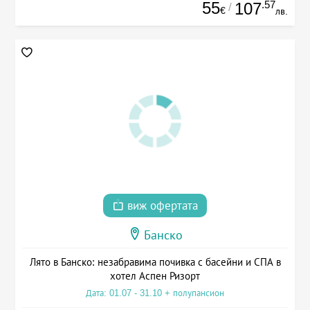
55
.57
107
/
€
лв.
виж офертата
Банско
Лято в Банско: незабравима почивка с басейни и СПА в
хотел Аспен Ризорт
Дата: 01.07 - 31.10 + полупансион