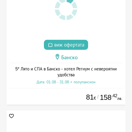
виж офертата
Банско
5* Лято и СПА в Банско - хотел Регнум с невероятни
удобства
Дата: 01.08 - 31.08 + полупансион
81
.42
158
/
€
лв.