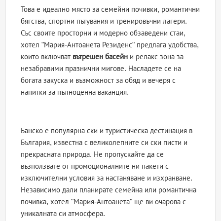
Това е идеално място за семейни почивки, романтични
бягства, спортни пътувания и тренировъчни лагери.
Със своите просторни и модерно обзаведени стаи,
хотел "Мария-Антоанета Резиденс" предлага удобства,
които включват
вътрешен басейн
и релакс зона за
незабравими празнични мигове. Насладете се на
богата закуска и възможност за обяд и вечеря с
напитки за пълноценна ваканция.
Банско е популярна ски и туристическа дестинация в
България, известна с великолепните си ски писти и
прекрасната природа. Не пропускайте да се
възползвате от промоционалните ни пакети с
изключителни условия за настаняване и изхранване.
Независимо дали планирате семейна или романтична
почивка, хотел "Мария-Антоанета" ще ви очарова с
уникалната си атмосфера.