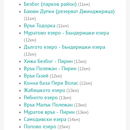
Безбог (парков район)
(11км)
Баюви Дупки (резерват Джинджирица)
(11км)
Връх Тодорка
(11км)
Муратово езеро - Бъндеришки езера
(12км)
Дългото езеро - Бъндеришки езера
(12км)
Хижа Безбог - Пирин
(12км)
Връх Полежан - Пирин
(12км)
Връх Газей
(12км)
Конна база Пери Волас
(12км)
Жабешкото езеро
(13км)
Рибното езеро
(13км)
Връх Малък Полежан
(13км)
Муратов връх - Пирин
(13км)
Самодивски езера
(14км)
Попово езеро
(15км)