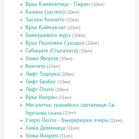
Връх Каменитица - Пирин
(10км)
Казана (заслон)
(10км)
Заслон Кончето
(10км)
Връх Каймакчал
(10км)
Байкушевата мура
(10км)
Връх Разложки Суходол
(10км)
Събиците (Стъпалата)
(10км)
Хижа Яворов
(10км)
Кончето
(10км)
Лифт Тодорка
(10км)
Лифт Безбог
(10км)
Лифт Плато
(10км)
Връх Вихрен
(11км)
Мегалитно тракийско светилище Св.
Гергьова скала
(11км)
Езеро Окото - Бъндеришки езера
(11км)
Хижа Демяница
(11км)
Хижа Вихрен
(11км)