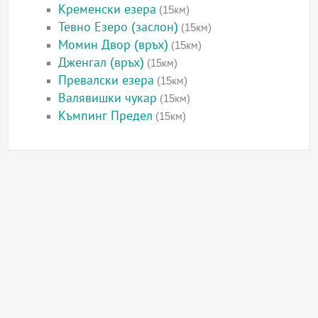
Кременски езера
(15км)
Тевно Езеро (заслон)
(15км)
Момин Двор (връх)
(15км)
Дженгал (връх)
(15км)
Превалски езера
(15км)
Валявишки чукар
(15км)
Къмпинг Предел
(15км)