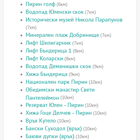
Пирин голф
(6км)
Водопад Юленски скок
(7км)
Исторически музей Никола Парапунов
(7км)
Минерален плаж Добринище
(7км)
Лифт Шилигарник
(7км)
Лифт Бъндерица 1
(8км)
Лифт Коларски
(8км)
Водопад Демянишки скок
(9км)
Хижа Бъндерица
(9км)
Национален парк Пирин
(10км)
Обидимски манастир Свети
Пантелеймон
(10км)
Резерват Юлен - Пирин
(10км)
Хижа Гоце Делчев - Пирин
(10км)
Връх Кутело
(10км)
Бански Суходол (връх)
(10км)
Баюви дупки (връх)
(10км)