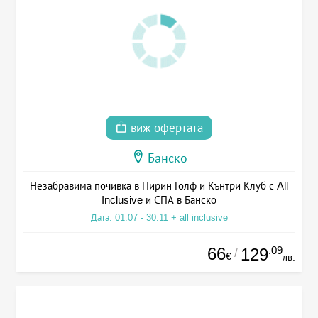
виж офертата
Банско
Незабравима почивка в Пирин Голф и Кънтри Клуб с All
Inclusive и СПА в Банско
Дата: 01.07 - 30.11 + all inclusive
66
.09
129
/
€
лв.