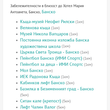
Забележителности в близост до Хотел Мария
Банско
Антоанета, Банско,
Къща-музей Неофит Рилски
(1км)
Велянова къща
(1км)
Музей Никола Вапцаров
(1км)
Постоянна иконна изложба Банска
художествена школа
(1км)
Църква Света Троица - Банско
(1км)
Пейнтбол Банско (ИМИ Спортс)
(1км)
Пейнтбол за деца - ИМИ Спортс
(1км)
Мол Банско
(1км)
ИЕК Радонова Къща
(1км)
Кабинков лифт Банско
(2км)
Базилка в Безименният град - Банско
(5км)
Ситан кале (крепост)
(5км)
Лифт Чалин Валог
(5км)