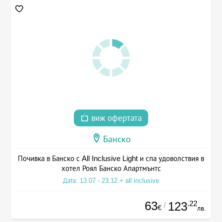
виж офертата
Банско
Почивка в Банско с All Inclusive Light и спа удоволствия в
хотел Роял Банско Апартмънтс
Дата: 13.07 - 23.12 + all inclusive
63
.22
123
/
€
лв.