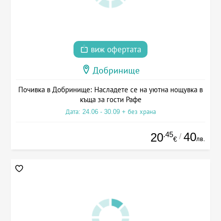
виж офертата
Добринище
Почивка в Добринище: Насладете се на уютна нощувка в
къща за гости Рафе
Дата: 24.06 - 30.09 + без храна
.45
40
20
/
лв.
€