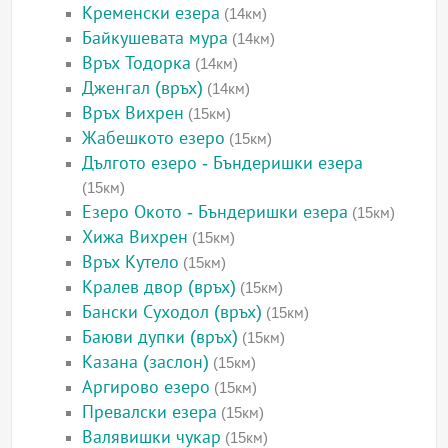
Кременски езера
(14км)
Байкушевата мура
(14км)
Връх Тодорка
(14км)
Дженгал (връх)
(14км)
Връх Вихрен
(15км)
Жабешкото езеро
(15км)
Дългото езеро - Бъндеришки езера
(15км)
Езеро Окото - Бъндеришки езера
(15км)
Хижа Вихрен
(15км)
Връх Кутело
(15км)
Кралев двор (връх)
(15км)
Бански Суходол (връх)
(15км)
Баюви дупки (връх)
(15км)
Казана (заслон)
(15км)
Аргирово езеро
(15км)
Превалски езера
(15км)
Валявишки чукар
(15км)