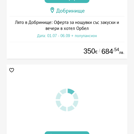
Добринище
Лято в Добринище: Оферта за нощувки със закуски и
вечери в хотел Орбел
Дата: 01.07 - 06.09 + полупансион
350
.54
684
/
€
лв.