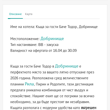
Описание
Карта
Име на хотела:
Къща за гости Баче Тодор, Добринище
Добринище
Местоположение:
Тип настаняване:
BB - закуска
Валидност на офертата
от 16.04 до 30.09
Добринище
Къща за гости Баче Тодор в
е
перфектното място за вашето лятно отпускане през
2026 година. Разположена сред величествените
Рила
планини
, Пирин и Родопите, тази дестинация
предлага уникална комбинация от чист въздух и
спокойствие. Нашият екип ще се погрижи за всичко
необходимо, за да бъде престоят ви незабравим.
Къщата разполага с модерни удобства като
вътрешен