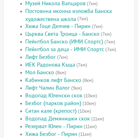
Музей Никола Вапцаров
(7км)
Постоянна иконна изложба Банска
художествена школа
(7км)
Хижа Гоце Делчев - Пирин
(7км)
Църква Света Троица - Банско
(7км)
Пейнтбол Банско (ИМИ Спортс)
(7км)
Пейнтбол за деца - ИМИ Спортс
(7км)
Лифт Безбог
(7км)
ИЕК Радонова Къща
(7км)
Мол Банско
(8км)
Кабинков лифт Банско
(8км)
Лифт Чалин Валог
(9км)
Водопад Юленски скок
(10км)
Безбог (парков район)
(10км)
Ситан кале (крепост)
(10км)
Водопад Демянишки скок
(11км)
Резерват Юлен - Пирин
(11км)
Хижа Безбог - Пирин
(11км)