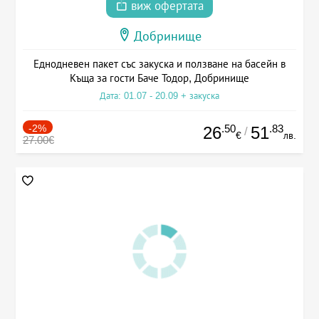
виж офертата
Добринище
Еднодневен пакет със закуска и ползване на басейн в
Къща за гости Баче Тодор, Добринище
Дата: 01.07 - 20.09 + закуска
-2%
.50
.83
26
51
/
€
лв.
27.00€