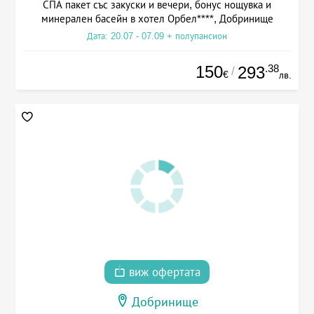
СПА пакет със закуски и вечери, бонус нощувка и
минерален басейн в хотел Орбел****, Добринище
Дата: 20.07 - 07.09 + полупансион
150
.38
293
/
€
лв.
виж офертата
Добринище