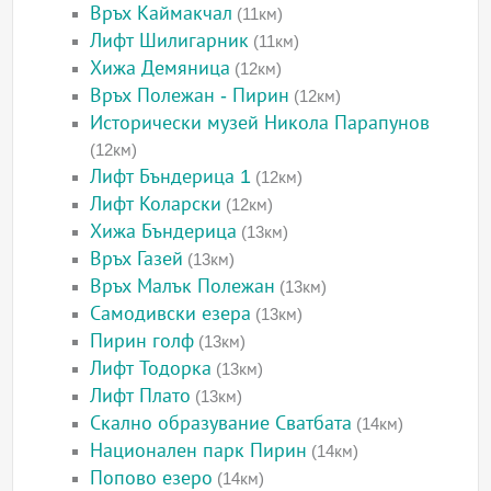
Връх Каймакчал
(11км)
Лифт Шилигарник
(11км)
Хижа Демяница
(12км)
Връх Полежан - Пирин
(12км)
Исторически музей Никола Парапунов
(12км)
Лифт Бъндерица 1
(12км)
Лифт Коларски
(12км)
Хижа Бъндерица
(13км)
Връх Газей
(13км)
Връх Малък Полежан
(13км)
Самодивски езера
(13км)
Пирин голф
(13км)
Лифт Тодорка
(13км)
Лифт Плато
(13км)
Скално образувание Сватбата
(14км)
Национален парк Пирин
(14км)
Попово езеро
(14км)