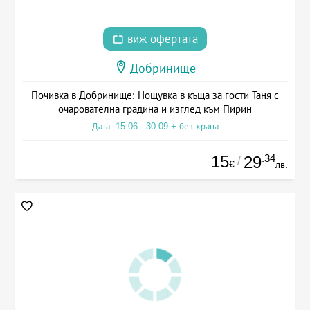
виж офертата
Добринище
Почивка в Добринище: Нощувка в къща за гости Таня с
очарователна градина и изглед към Пирин
Дата: 15.06 - 30.09 + без храна
15
.34
29
/
€
лв.