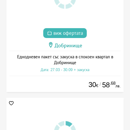
виж офертата
Добринище
Еднодневен пакет със закуска в спокоен квартал в
Добринище
Дата: 27.03 - 30.09 + закуска
30
.68
58
/
€
лв.