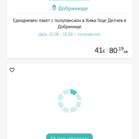
Добринище
Еднодневен пакет с полупансион в Хижа Гоце Делчев в
Добринище
Дата: 15.06 - 15.09 + полупансион
41
.19
80
/
€
лв.
виж офертата