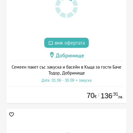
виж офертата
Добринище
Семеен пакет със закуска и басейн в Къща за гости Баче
Тодор, Добринище
Дата: 01.06 - 30.09 + закуска
70
.91
136
/
€
лв.