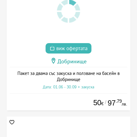
виж офертата
Добринище
Пакет за двама със закуска и ползване на басейн в
Добринище
Дата: 01.06 - 30.09 + закуска
50
.79
97
/
€
лв.