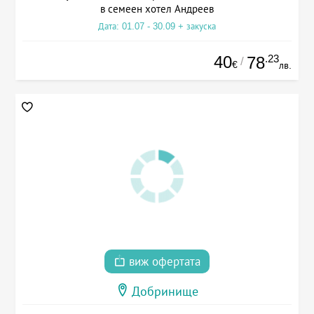
в семеен хотел Андреев
Дата: 01.07 - 30.09 + закуска
40
.23
78
/
€
лв.
виж офертата
Добринище