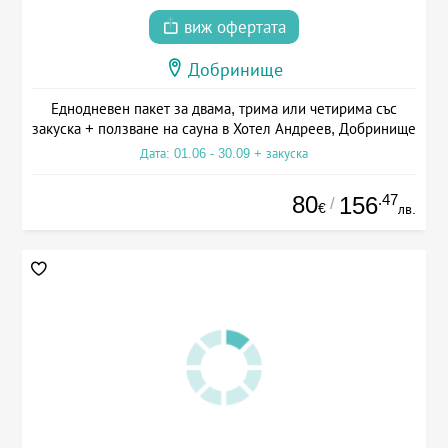
виж офертата
Добринище
Еднодневен пакет за двама, трима или четирима със
закуска + ползване на сауна в Хотел Андреев, Добринище
Дата: 01.06 - 30.09 + закуска
80
.47
156
/
€
лв.