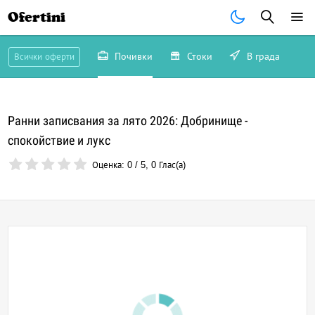
Ofertini
Почивки
Стоки
В града
Всички оферти
Ранни записвания за лято 2026: Добринище -
спокойствие и лукс
Оценка:
0
/
5
,
0
Глас(а)