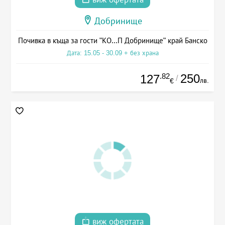
Добринище
Почивка в къща за гости "КО...П Добринище" край Банско
Дата: 15.05 - 30.09 + без храна
.82
250
127
/
лв.
€
виж офертата