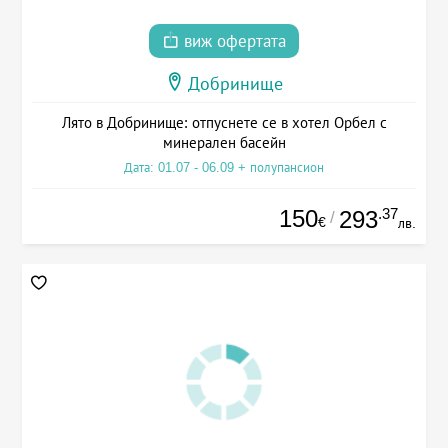
виж офертата
Добринище
Лято в Добринище: отпуснете се в хотел Орбел с
минерален басейн
Дата: 01.07 - 06.09 + полупансион
150
.37
293
/
€
лв.