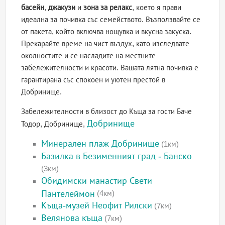
басейн
,
джакузи
и
зона за релакс
, което я прави
идеална за почивка със семейството. Възползвайте се
от пакета, който включва нощувка и вкусна закуска.
Прекарайте време на чист въздух, като изследвате
околностите и се насладите на местните
забележителности и красоти. Вашата лятна почивка е
гарантирана със спокоен и уютен престой в
Добринище.
Забележителности в близост до Къща за гости Баче
Добринище
Тодор, Добринище,
Минерален плаж Добринище
(1км)
Базилка в Безименният град - Банско
(3км)
Обидимски манастир Свети
Пантелеймон
(4км)
Къща-музей Неофит Рилски
(7км)
Велянова къща
(7км)