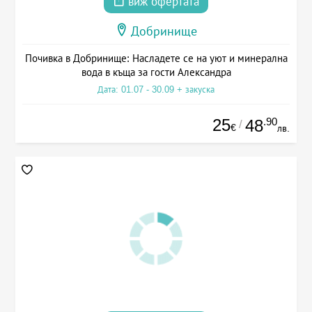
виж офертата
Добринище
Почивка в Добринище: Насладете се на уют и минерална
вода в къща за гости Александра
Дата: 01.07 - 30.09 + закуска
25
.90
48
/
€
лв.