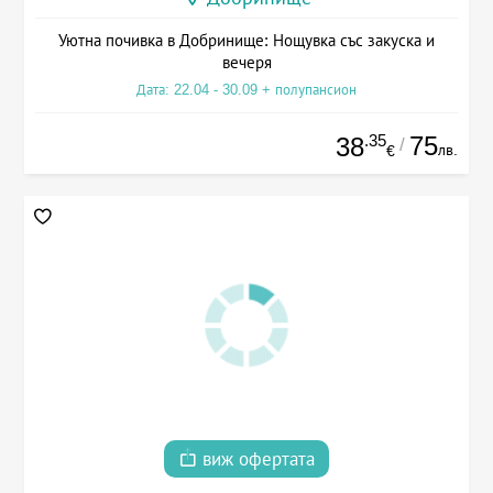
Уютна почивка в Добринище: Нощувка със закуска и
вечеря
Дата: 22.04 - 30.09 + полупансион
.35
75
38
/
лв.
€
виж офертата