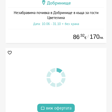
Добринище
Незабравима почивка в Добринище в къща за гости
Цветелина
Дата: 10.06 - 31.10 + без храна
.92
170
86
/
лв.
€
виж офертата