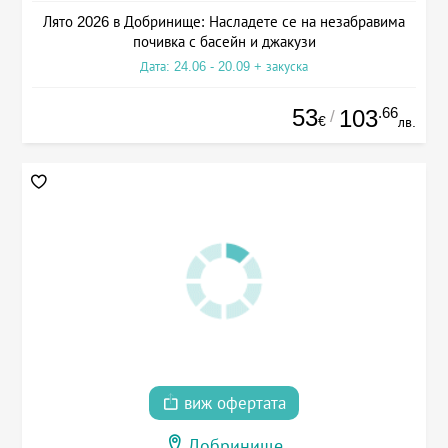
Лято 2026 в Добринище: Насладете се на незабравима
почивка с басейн и джакузи
Дата: 24.06 - 20.09 + закуска
53
.66
103
/
€
лв.
виж офертата
Добринище