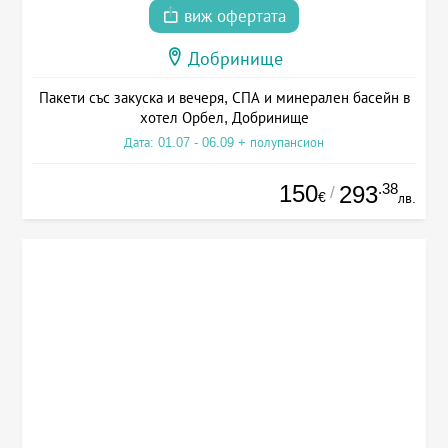
виж офертата
Добринище
Пакети със закуска и вечеря, СПА и минерален басейн в
хотел Орбел, Добринище
Дата: 01.07 - 06.09 + полупансион
150
.38
293
/
€
лв.