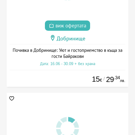
виж офертата
Добринище
Почивка в Добринище: Уют и гостоприемство в къща за
гости Байракови
Дата: 16.06 - 30.09 + без храна
15
.34
29
/
€
лв.