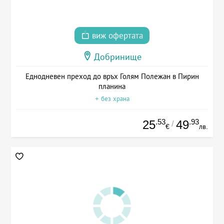
виж офертата
Добринище
Еднодневен преход до връх Голям Полежан в Пирин
планина
+ без храна
.53
.93
25
49
/
€
лв.