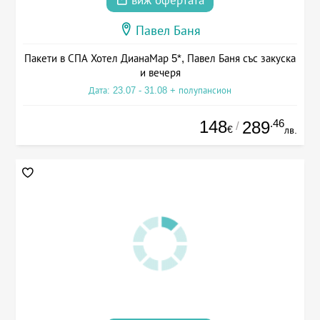
виж офертата
Павел Баня
Пакети в СПА Хотел ДианаМар 5*, Павел Баня със закуска
и вечеря
Дата: 23.07 - 31.08 + полупансион
148
.46
289
/
€
лв.