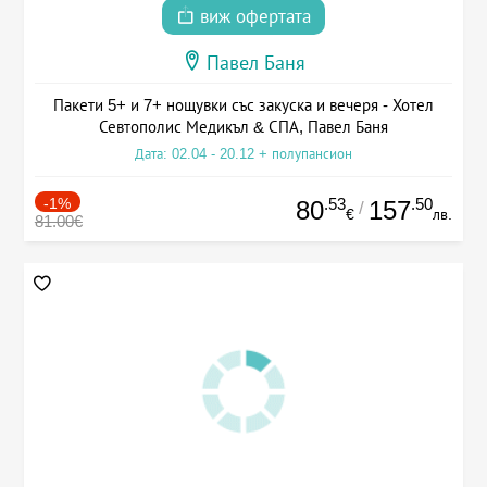
виж офертата
Павел Баня
Пакети 5+ и 7+ нощувки със закуска и вечеря - Хотел
Севтополис Медикъл & СПА, Павел Баня
Дата: 02.04 - 20.12 + полупансион
-1%
.53
.50
80
157
/
€
лв.
81.00€