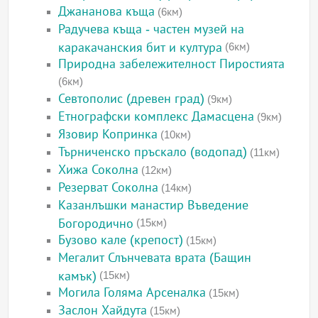
Джананова къща
(6км)
Радучева къща - частен музей на
каракачанския бит и култура
(6км)
Природна забележителност Пиростията
(6км)
Севтополис (древен град)
(9км)
Етнографски комплекс Дамасцена
(9км)
Язовир Копринка
(10км)
Търниченско пръскало (водопад)
(11км)
Хижа Соколна
(12км)
Резерват Соколна
(14км)
Казанлъшки манастир Въведение
Богородично
(15км)
Бузово кале (крепост)
(15км)
Мегалит Слънчевата врата (Бащин
камък)
(15км)
Могила Голяма Арсеналка
(15км)
Заслон Хайдута
(15км)