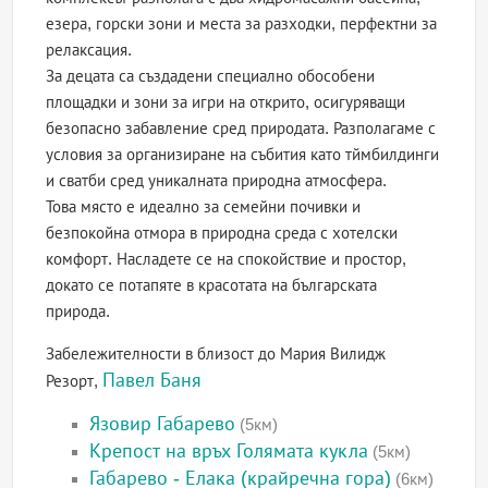
езера, горски зони и места за разходки, перфектни за
релаксация.
За децата са създадени специално обособени
площадки и зони за игри на открито, осигуряващи
безопасно забавление сред природата. Разполагаме с
условия за организиране на събития като тймбилдинги
и сватби сред уникалната природна атмосфера.
Това място е идеално за семейни почивки и
безпокойна отмора в природна среда с хотелски
комфорт. Насладете се на спокойствие и простор,
докато се потапяте в красотата на българската
природа.
Забележителности в близост до Мария Вилидж
Павел Баня
Резорт,
Язовир Габарево
(5км)
Крепост на връх Голямата кукла
(5км)
Габарево - Елака (крайречна гора)
(6км)