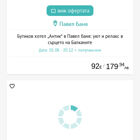
виж офертата
Павел Баня
Бутиков хотел „Антик“ в Павел баня: уют и релакс в
сърцето на Балканите
Дата: 01.06 - 20.12 + полупансион
92
.94
179
/
€
лв.