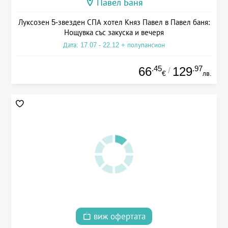
Павел Баня
Луксозен 5-звезден СПА хотел Княз Павел в Павел баня:
Нощувка със закуска и вечеря
Дата: 17.07 - 22.12 + полупансион
.45
.97
66
129
/
€
лв.
виж офертата