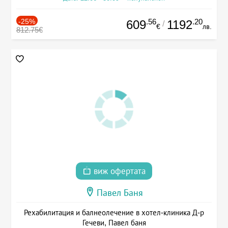
-25%
.56
.20
609
1192
/
€
лв.
812.75€
виж офертата
Павел Баня
Рехабилитация и балнеолечение в хотел-клиника Д-р
Гечеви, Павел баня