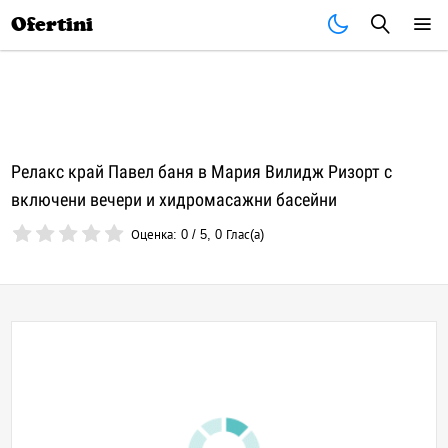
Почивки
Стоки
В града
Всички оферти
Ofertini
Релакс край Павел баня в Мария Вилидж Ризорт с
включени вечери и хидромасажни басейни
Оценка:
0
/
5
,
0
Глас(а)