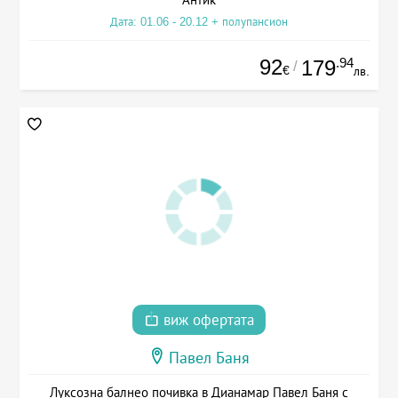
Дата: 01.06 - 20.12 + полупансион
92
.94
179
/
€
лв.
виж офертата
Павел Баня
Луксозна балнео почивка в Дианамар Павел Баня с