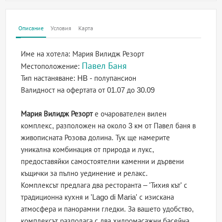
Описание
Условия
Карта
Име на хотела:
Мария Вилидж Резорт
Павел Баня
Местоположение:
Тип настаняване:
HB - полупансион
Валидност на офертата
от 01.07 до 30.09
Мария Вилидж Резорт
е очарователен вилен
комплекс, разположен на около 3 км от Павел баня в
живописната Розова долина. Тук ще намерите
уникална комбинация от природа и лукс,
предоставяйки самостоятелни каменни и дървени
къщички за пълно уединение и релакс.
Комплексът предлага два ресторанта – 'Тихия кът' с
традиционна кухня и 'Lago di Maria' с изискана
атмосфера и панорамни гледки. За вашето удобство,
комплексът разполага с два хидромасажни басейна,