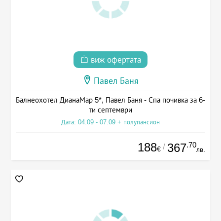
виж офертата
Павел Баня
Балнеохотел ДианаМар 5*, Павел Баня - Спа почивка за 6-
ти септември
Дата: 04.09 - 07.09 + полупансион
188
.70
367
/
€
лв.