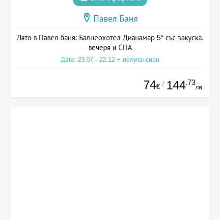
Павел Баня
Лято в Павел баня: Балнеохотел Дианамар 5* със закуска,
вечеря и СПА
Дата: 23.07 - 22.12 + полупансион
74
.73
144
/
€
лв.