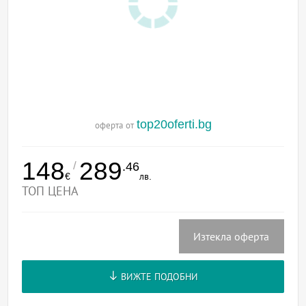
top20oferti.bg
оферта от
148
289
/
.46
€
лв.
ТОП ЦЕНА
Изтекла оферта
ВИЖТЕ ПОДОБНИ