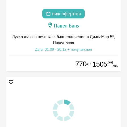
виж офертата
Павел Баня
Луксозна спа почивка с балнеолечение в ДианаМар 5*,
Павел Баня
Дата: 01.09 - 20.12 + полупансион
770
.99
1505
/
€
лв.