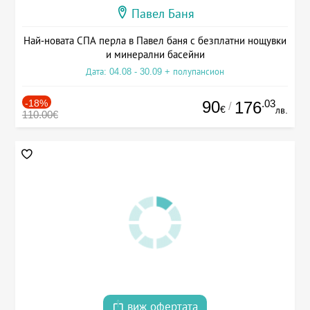
Павел Баня
Най-новата СПА перла в Павел баня с безплатни нощувки
и минерални басейни
Дата: 04.08 - 30.09 + полупансион
-18%
90
.03
176
/
€
лв.
110.00€
виж офертата