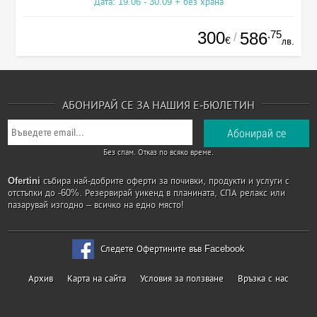
Дата: 19.06 - 30.09 + без храна
300
.75
586
/
€
лв.
АБОНИРАЙ СЕ ЗА НАШИЯ Е-БЮЛЕТИН
Без спам. Отказ по всяко време.
Ofertini
събира най-добрите оферти за почивки, продукти и услуги с
отстъпки до -60%. Резервирай уикенд в планината, СПА релакс или
пазарувай изгодно – всичко на едно място!
Следете Офертините във Facebook
Архив
Карта на сайта
Условия за ползване
Връзка с нас