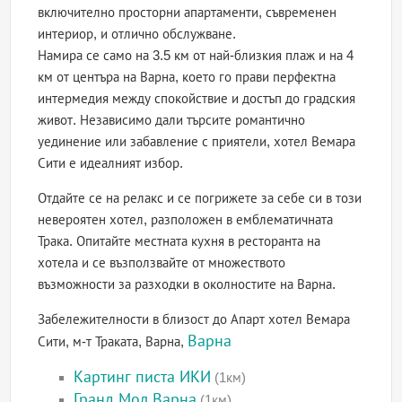
включително просторни апартаменти, съвременен
интериор, и отлично обслужване.
Намира се само на 3.5 км от най-близкия плаж и на 4
км от центъра на Варна, което го прави перфектна
интермедия между спокойствие и достъп до градския
живот. Независимо дали търсите романтично
уединение или забавление с приятели, хотел Вемара
Сити е идеалният избор.
Отдайте се на релакс и се погрижете за себе си в този
невероятен хотел, разположен в емблематичната
Трака. Опитайте местната кухня в ресторанта на
хотела и се възползвайте от множеството
възможности за разходки в околностите на Варна.
Забележителности в близост до Апарт хотел Вемара
Варна
Сити, м-т Траката, Варна,
Картинг писта ИКИ
(1км)
Гранд Мол Варна
(1км)