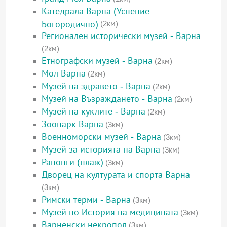
Катедрала Варна (Успение
Богородично)
(2км)
Регионален исторически музей - Варна
(2км)
Етнографски музей - Варна
(2км)
Мол Варна
(2км)
Музей на здравето - Варна
(2км)
Музей на Възраждането - Варна
(2км)
Музей на куклите - Варна
(2км)
Зоопарк Варна
(3км)
Военноморски музей - Варна
(3км)
Музей за историята на Варна
(3км)
Рапонги (плаж)
(3км)
Дворец на културата и спорта Варна
(3км)
Римски терми - Варна
(3км)
Музей по История на медицината
(3км)
Варненски некропол
(3км)