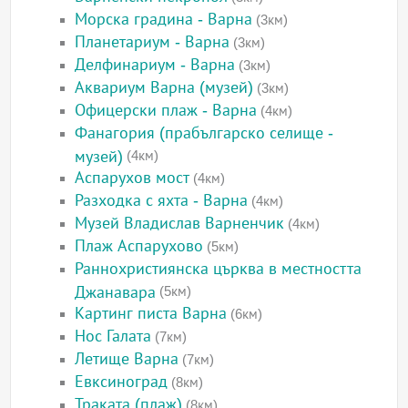
Морска градина - Варна
(3км)
Планетариум - Варна
(3км)
Делфинариум - Варна
(3км)
Аквариум Варна (музей)
(3км)
Офицерски плаж - Варна
(4км)
Фанагория (прабългарско селище -
музей)
(4км)
Аспарухов мост
(4км)
Разходка с яхта - Варна
(4км)
Музей Владислав Варненчик
(4км)
Плаж Аспарухово
(5км)
Раннохристиянска църква в местността
Джанавара
(5км)
Картинг писта Варна
(6км)
Нос Галата
(7км)
Летище Варна
(7км)
Евксиноград
(8км)
Траката (плаж)
(8км)