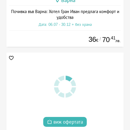
Варна
Почивка във Варна: Хотел Гран Иван предлага комфорт и
удобства
Дата: 06.07 - 30.12 + без храна
36
.41
70
/
€
лв.
виж офертата