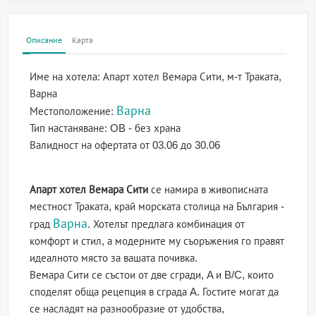
Описание
Карта
Име на хотела:
Апарт хотел Вемара Сити, м-т Траката,
Варна
Варна
Местоположение:
Тип настаняване:
OB - без храна
Валидност на офертата
от 03.06 до 30.06
Апарт хотел Вемара Сити
се намира в живописната
местност Траката, край морската столица на България -
Варна
град
. Хотелът предлага комбинация от
комфорт и стил, а модерните му съоръжения го правят
идеалното място за вашата почивка.
Вемара Сити се състои от две сгради, A и B/C, които
споделят обща рецепция в сграда A. Гостите могат да
се насладят на разнообразие от удобства,