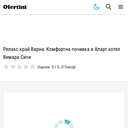
Почивки
Стоки
В града
Всички оферти
Ofertini
Релакс край Варна: Комфортна почивка в Апарт хотел
Вемара Сити
Оценка:
0
/
5
,
0
Глас(а)