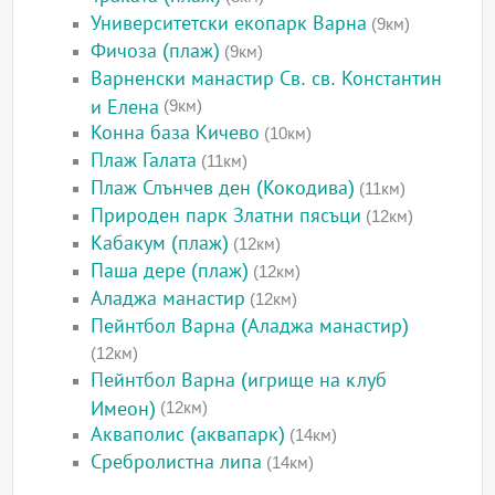
Университетски екопарк Варна
(9км)
Фичоза (плаж)
(9км)
Варненски манастир Св. св. Константин
и Елена
(9км)
Конна база Кичево
(10км)
Плаж Галата
(11км)
Плаж Слънчев ден (Кокодива)
(11км)
Природен парк Златни пясъци
(12км)
Кабакум (плаж)
(12км)
Паша дере (плаж)
(12км)
Аладжа манастир
(12км)
Пейнтбол Варна (Аладжа манастир)
(12км)
Пейнтбол Варна (игрище на клуб
Имеон)
(12км)
Акваполис (аквапарк)
(14км)
Сребролистна липа
(14км)