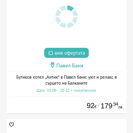
виж офертата
Павел Баня
Бутиков хотел „Антик“ в Павел баня: уют и релакс в
сърцето на Балканите
Дата: 01.06 - 20.12 + полупансион
92
.94
179
/
€
лв.