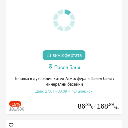
виж офертата
Павел Баня
Почивка в луксозния хотел Атмосфера в Павел баня с
минерални басейни
Дата: 27.07 - 30.09 + полупансион
-15%
.35
.89
86
168
/
€
лв.
101.59€