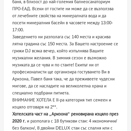
баня, в близост до най-големия балнеосанаториум
ПРО-ЕАД. Всеки от гостите ни може да се възползва
от лечебните свойства на минералната вода и да
посети минералния басейн в часовете между 13:00-
17:00.
Заведението ни разполага със 140 места и красива
лятна градина със 150 места. За Вашето настроение се
грижи DJ всяка вечер, който изпълнява Вашите
музикални желания. В зимния сезон е възможно
музиката да се чува и по стаите! Екипът ни от
професионалисти ще организира гостуването Ви в
Аризона, Павел баня така, че да преживеете чудесни
мигове, да се насладите на великолепна храна и
специално подбрани питиета.
ВНИМАНИЕ ХОТЕЛА Е II-ра категория тип семеен и
изцяло отговаря на 2**.
Хотелската част на „Аризона“ реновирана изцяло през
2020 г.
и разполага с 18 бутикови стаи: 4 икономични/
без балкон/, 8 двойни DELUX стаи със спалня или с