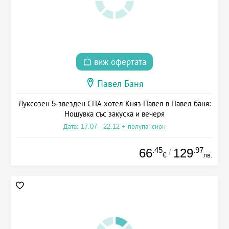
виж офертата
Павел Баня
Луксозен 5-звезден СПА хотел Княз Павел в Павел баня:
Нощувка със закуска и вечеря
Дата: 17.07 - 22.12 + полупансион
.45
.97
66
129
/
€
лв.