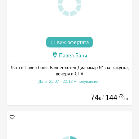
виж офертата
Павел Баня
Лято в Павел баня: Балнеохотел Дианамар 5* със закуска,
вечеря и СПА
Дата: 23.07 - 22.12 + полупансион
74
.73
144
/
€
лв.