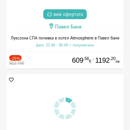
виж офертата
Павел Баня
Луксозна СПА почивка в хотел Atmosphere в Павел баня
Дата: 22.06 - 30.09 + полупансион
-25%
.56
.20
609
1192
/
€
лв.
812.75€