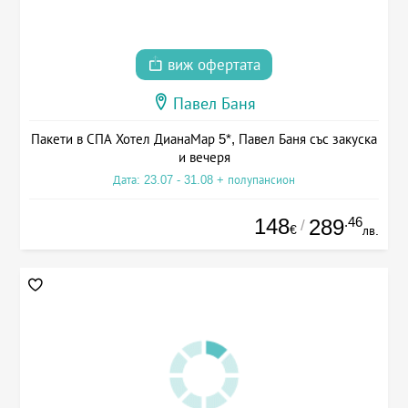
виж офертата
Павел Баня
Пакети в СПА Хотел ДианаМар 5*, Павел Баня със закуска
и вечеря
Дата: 23.07 - 31.08 + полупансион
148
.46
289
/
€
лв.