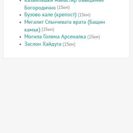
Казанлъшки манастир Въведение
Богородично
(15км)
Бузово кале (крепост)
(15км)
Мегалит Слънчевата врата (Бащин
камък)
(15км)
Могила Голяма Арсеналка
(15км)
Заслон Хайдута
(15км)