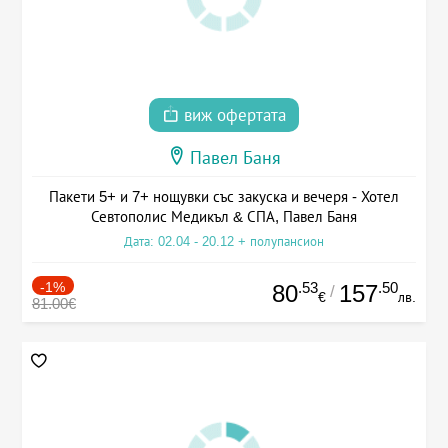
виж офертата
Павел Баня
Пакети 5+ и 7+ нощувки със закуска и вечеря - Хотел
Севтополис Медикъл & СПА, Павел Баня
Дата: 02.04 - 20.12 + полупансион
-1%
.53
.50
80
157
/
€
лв.
81.00€