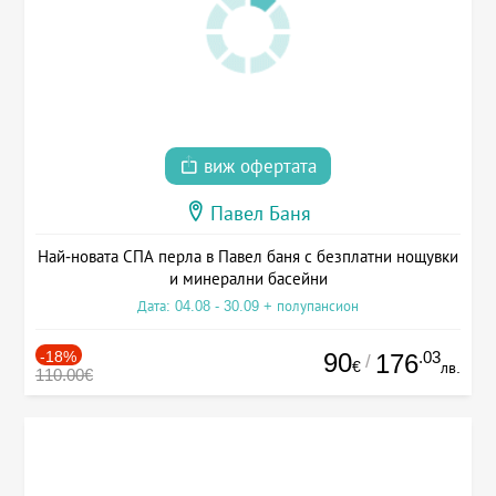
виж офертата
Павел Баня
Най-новата СПА перла в Павел баня с безплатни нощувки
и минерални басейни
Дата: 04.08 - 30.09 + полупансион
-18%
90
.03
176
/
€
лв.
110.00€