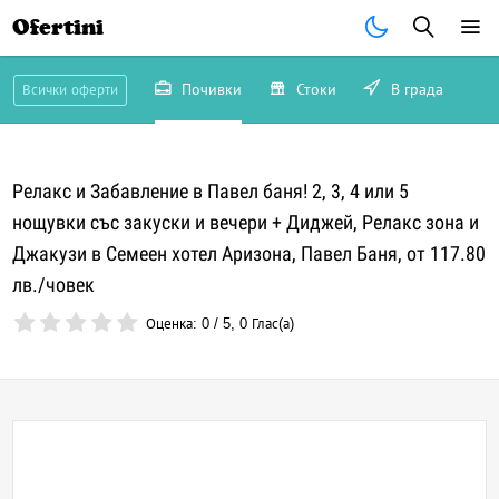
Ofertini
Почивки
Стоки
В града
Всички оферти
Релакс и Забавление в Павел баня! 2, 3, 4 или 5
нощувки със закуски и вечери + Диджей, Релакс зона и
Джакузи в Семеен хотел Аризона, Павел Баня, от 117.80
лв./човек
Оценка:
0
/
5
,
0
Глас(а)