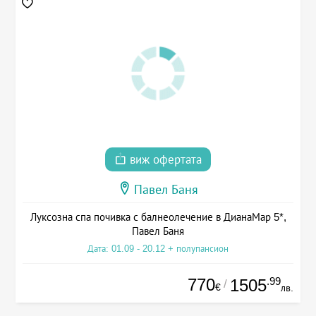
виж офертата
Павел Баня
Луксозна спа почивка с балнеолечение в ДианаМар 5*,
Павел Баня
Дата: 01.09 - 20.12 + полупансион
770
.99
1505
/
€
лв.