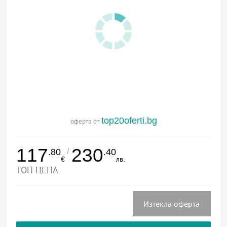
top20oferti.bg
оферта от
117
230
/
.80
.40
€
лв.
ТОП ЦЕНА
Изтекла оферта