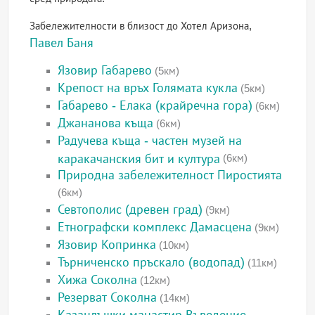
Забележителности в близост до Хотел Аризона,
Павел Баня
Язовир Габарево
(5км)
Крепост на връх Голямата кукла
(5км)
Габарево - Елака (крайречна гора)
(6км)
Джананова къща
(6км)
Радучева къща - частен музей на
каракачанския бит и култура
(6км)
Природна забележителност Пиростията
(6км)
Севтополис (древен град)
(9км)
Етнографски комплекс Дамасцена
(9км)
Язовир Копринка
(10км)
Търниченско пръскало (водопад)
(11км)
Хижа Соколна
(12км)
Резерват Соколна
(14км)