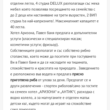
отделни легла, 4 студиа DELUX разполагащи със мека
мебел която позволява посрещането на семейства с
до 2 деца или настаняване на трети възрастен, 2 ВИП
студиа /за най-капризните/. Максималният капацитет е
40 легла.
Хотел Аризона, Павел баня предлага и допълнителни
услуги (класически и специализиран масаж;
козметични услуги; фризьор).
Собствениците разполагат и със собствено рибно
стопанство, което може да посетите при гостуването
Ви в Павел баня и да се насладите на тишината,
спокойствието и красотата на природата . Заведението
е разположено във водата и предлага
прясно
приготвена риба
от улова за деня. Предлагат се и
други развлечения - спортен риболов/само за гостите
на семеен хотел „АРИЗОНА“ и „АНТИК“/, разходка с
водно колело, а за малчуганите е отделен малък
детски кът, където могат да играят на спокойствие
сред природата.