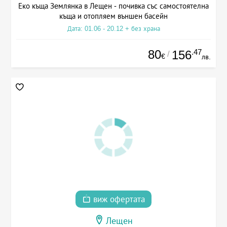
Еко къща Зeмлянка в Лещен - почивка със самостоятелна
къща и отопляем външен басейн
Дата: 01.06 - 20.12 + без храна
80
.47
156
/
€
лв.
виж офертата
Лещен