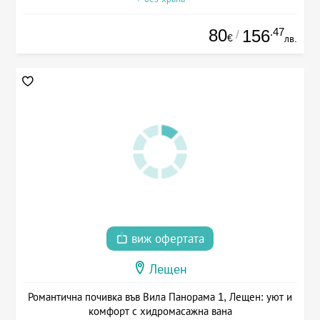
80
.47
156
/
€
лв.
виж офертата
Лещен
Романтична почивка във Вила Панорама 1, Лещен: уют и
комфорт с хидромасажна вана