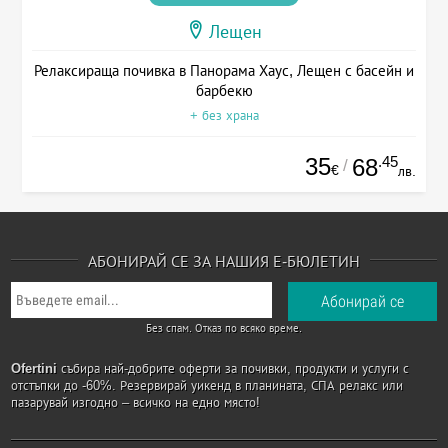
Лещен
Релаксираща почивка в Панорама Хаус, Лещен с басейн и
барбекю
+ без храна
35
.45
68
/
€
лв.
АБОНИРАЙ СЕ ЗА НАШИЯ Е-БЮЛЕТИН
Без спам. Отказ по всяко време.
Ofertini
събира най-добрите оферти за почивки, продукти и услуги с
отстъпки до -60%. Резервирай уикенд в планината, СПА релакс или
пазарувай изгодно – всичко на едно място!