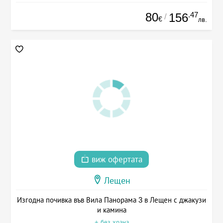
80
.47
156
/
€
лв.
виж офертата
Лещен
Изгодна почивка във Вила Панорама 3 в Лещен с джакузи
и камина
+ без храна