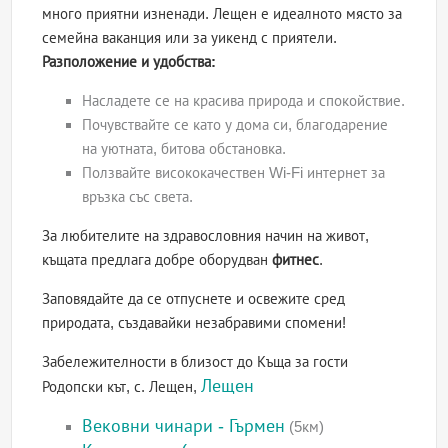
много приятни изненади. Лещен е идеалното място за
семейна ваканция или за уикенд с приятели.
Разположение и удобства:
Насладете се на красива природа и спокойствие.
Почувствайте се като у дома си, благодарение
на уютната, битова обстановка.
Ползвайте висококачествен Wi-Fi интернет за
връзка със света.
За любителите на здравословния начин на живот,
къщата предлага добре оборудван
фитнес
.
Заповядайте да се отпуснете и освежите сред
природата, създавайки незабравими спомени!
Забележителности в близост до Къща за гости
Лещен
Родопски кът, с. Лещен,
Вековни чинари - Гърмен
(5км)