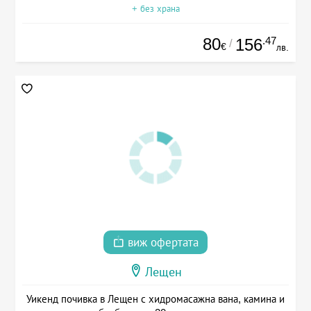
+ без храна
80
.47
156
/
€
лв.
виж офертата
Лещен
Уикенд почивка в Лещен с хидромасажна вана, камина и