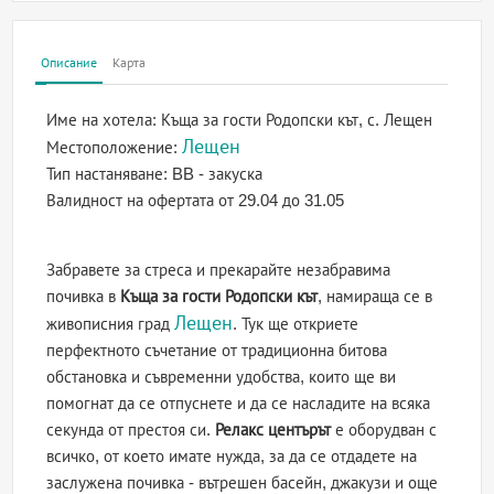
Описание
Карта
Име на хотела:
Къща за гости Родопски кът, с. Лещен
Лещен
Местоположение:
Тип настаняване:
BB - закуска
Валидност на офертата
от 29.04 до 31.05
Забравете за стреса и прекарайте незабравима
почивка в
Къща за гости Родопски кът
, намираща се в
Лещен
живописния град
. Тук ще откриете
перфектното съчетание от традиционна битова
обстановка и съвременни удобства, които ще ви
помогнат да се отпуснете и да се насладите на всяка
секунда от престоя си.
Релакс центърът
е оборудван с
всичко, от което имате нужда, за да се отдадете на
заслужена почивка - вътрешен басейн, джакузи и още