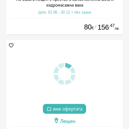
хидромасажна вана
Дата: 01.06 - 20.12 + без храна
80
.47
156
/
€
лв.
виж офертата
Лещен