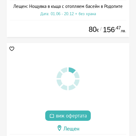
Лещен: Нощувка в къща с отопляем басейн в Родопите
Дата: 01.06 - 20.12 + без храна
80
.47
156
/
€
лв.
виж офертата
Лещен