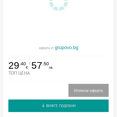
grupovo.bg
оферта от
29
57
/
.40
.50
€
лв.
ТОП ЦЕНА
Изтекла оферта
ВИЖТЕ ПОДОБНИ