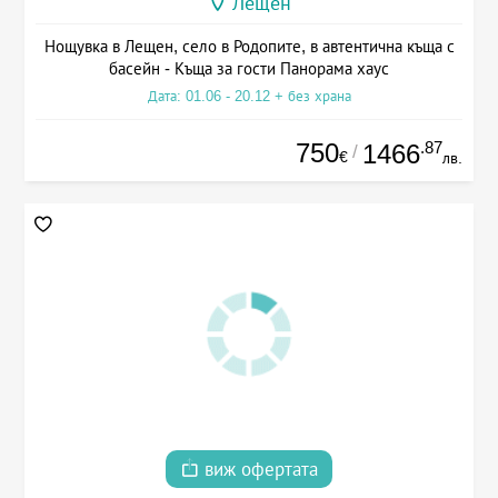
Лещен
Нощувка в Лещен, село в Родопите, в автентична къща с
басейн - Къща за гости Панорама хаус
Дата: 01.06 - 20.12 + без храна
750
.87
1466
/
€
лв.
виж офертата