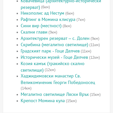
Ковачевица (архитектурно-исторически
резерват)
(6км)
Никополис ад Нестум
(6км)
Рафтинг в Момина клисура
(7км)
Сини вир (местност)
(8км)
Скални глави
(9км)
Архитектурен резерват – с. Долен
(9км)
Скрибина (мегалитно светилище)
(11км)
Градският парк - Гоце Делчев
(11км)
Исторически музей - Гоце Делчев
(12км)
Козия камък (тракийско скално
светилище)
(12км)
Хаджидимовски манастир Св.
Великомъченик Георги Победоносец
(14км)
Мегалитно светилище Ляски Връх
(15км)
Крепост Момина кула
(15км)