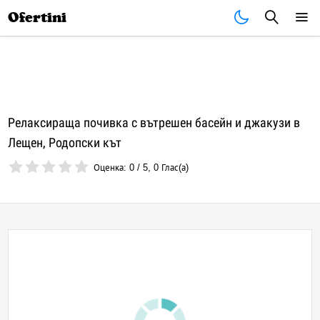
Почивки
Стоки
В града
Всички оферти
Ofertini
Релаксираща почивка с вътрешен басейн и джакузи в
Лещен, Родопски кът
Оценка:
0
/
5
,
0
Глас(а)