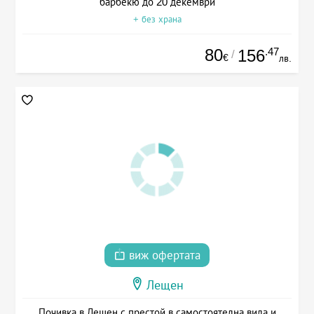
барбекю до 20 декември
+ без храна
80
.47
156
/
€
лв.
виж офертата
Лещен
Почивка в Лещен с престой в самостоятелна вила и