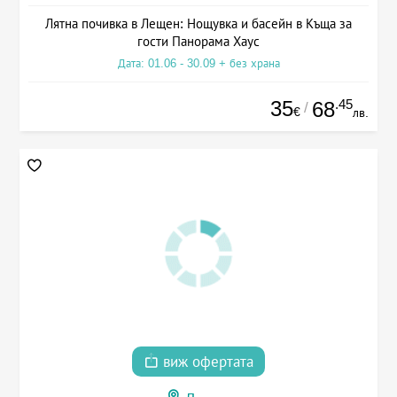
Лятна почивка в Лещен: Нощувка и басейн в Къща за
гости Панорама Хаус
Дата: 01.06 - 30.09 + без храна
35
.45
68
/
€
лв.
виж офертата