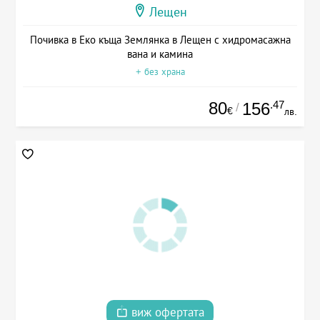
Лещен
Почивка в Еко къща Землянка в Лещен с хидромасажна
вана и камина
+ без храна
80
.47
156
/
€
лв.
виж офертата