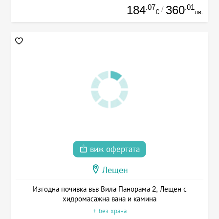
.07
.01
184
360
/
€
лв.
виж офертата
Лещен
Изгодна почивка във Вила Панорама 2, Лещен с
хидромасажна вана и камина
+ без храна