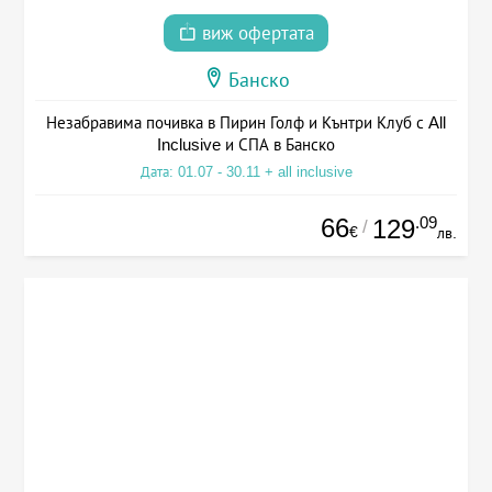
виж офертата
Банско
Незабравима почивка в Пирин Голф и Кънтри Клуб с All
Inclusive и СПА в Банско
Дата: 01.07 - 30.11 + all inclusive
66
.09
129
/
€
лв.