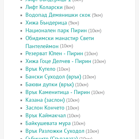
Лифт Коларски
(8км)
Водопад Демянишки скок
(9км)
Хижа Бъндерица
(9км)
Национален парк Пирин
(10км)
Обидимски манастир Свети
Пантелеймон
(10км)
Резерват Юлен - Пирин
(10км)
Хижа Гоце Делчев - Пирин
(10км)
Връх Кутело
(10км)
Бански Суходол (връх)
(10км)
Баюви дупки (връх)
(10км)
Връх Каменитица - Пирин
(10км)
Казана (заслон)
(10км)
Заслон Кончето
(10км)
Връх Каймакчал
(10км)
Байкушевата мура
(10км)
Връх Разложки Суходол
(10км)
Събиците (Стъпалата)
(10км)