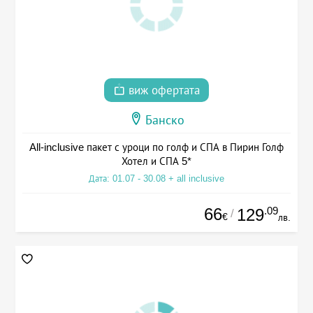
виж офертата
Банско
All-inclusive пакет с уроци по голф и СПА в Пирин Голф
Хотел и СПА 5*
Дата: 01.07 - 30.08 + all inclusive
66
.09
129
/
€
лв.