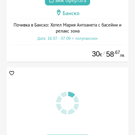
виж офертата
Банско
Почивка в Банско: Хотел Мария Антоанета с басейни и
релакс зона
Дата: 16.07 - 07.09 + полупансион
30
.67
58
/
€
лв.