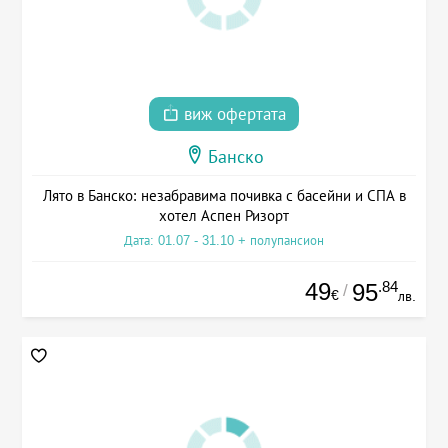
виж офертата
Банско
Лято в Банско: незабравима почивка с басейни и СПА в
хотел Аспен Ризорт
Дата: 01.07 - 31.10 + полупансион
49
.84
95
/
€
лв.