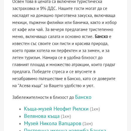
Освен това в цената са включени туристическа
застраховка и 9% ДДС. Нашите гости могат да се
насладят на домашно приготвена закуска, включваща
мекици, пържени филийки или баничка, както и избор
от кафе или чай. За вечеря предлагаме тристепенно
меню, включващо салата и основно ястие.
Банско
е
известен със своите ски писти и красива природа,
което прави хотела ни перфектен и за зимен, и за
летен туризъм. Намира се в удобна близост до
главният площад и множество атракции, които градът
предлага. Победете стреса и се впуснете в
незабравимо пътешествие в Банско, като се доверите
на "Асева къща" за Вашето удобство и уют.
Банско
Забележителности в близост до
Къща-музей Неофит Рилски
(1км)
Велянова къща
(1км)
Музей Никола Вапцаров
(1км)
Постоянна иконна изложба Банска