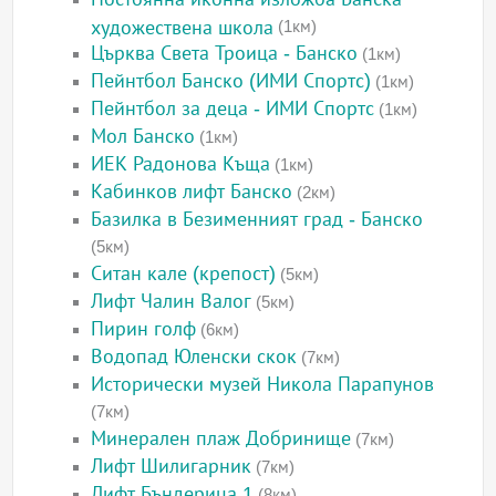
художествена школа
(1км)
Църква Света Троица - Банско
(1км)
Пейнтбол Банско (ИМИ Спортс)
(1км)
Пейнтбол за деца - ИМИ Спортс
(1км)
Мол Банско
(1км)
ИЕК Радонова Къща
(1км)
Кабинков лифт Банско
(2км)
Базилка в Безименният град - Банско
(5км)
Ситан кале (крепост)
(5км)
Лифт Чалин Валог
(5км)
Пирин голф
(6км)
Водопад Юленски скок
(7км)
Исторически музей Никола Парапунов
(7км)
Минерален плаж Добринище
(7км)
Лифт Шилигарник
(7км)
Лифт Бъндерица 1
(8км)