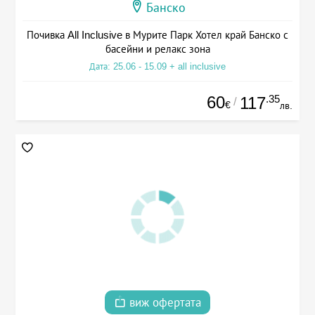
Банско
Почивка All Inclusive в Мурите Парк Хотел край Банско с
басейни и релакс зона
Дата: 25.06 - 15.09 + all inclusive
60
.35
117
/
€
лв.
виж офертата