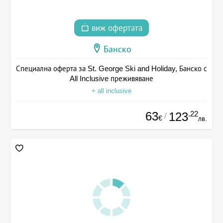
виж офертата
Банско
Специална оферта за St. George Ski and Holiday, Банско с
All Inclusive преживяване
+ all inclusive
63
.22
123
/
€
лв.