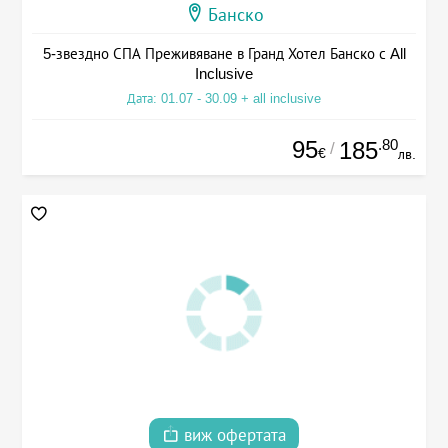
Банско
5-звездно СПА Преживяване в Гранд Хотел Банско с All
Inclusive
Дата: 01.07 - 30.09 + all inclusive
95
.80
185
/
€
лв.
виж офертата