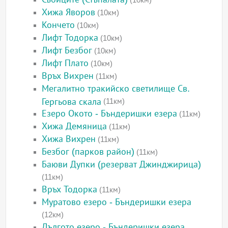
Хижа Яворов
(10км)
Кончето
(10км)
Лифт Тодорка
(10км)
Лифт Безбог
(10км)
Лифт Плато
(10км)
Връх Вихрен
(11км)
Мегалитно тракийско светилище Св.
Гергьова скала
(11км)
Езеро Окото - Бъндеришки езера
(11км)
Хижа Демяница
(11км)
Хижа Вихрен
(11км)
Безбог (парков район)
(11км)
Баюви Дупки (резерват Джинджирица)
(11км)
Връх Тодорка
(11км)
Муратово езеро - Бъндеришки езера
(12км)
Дългото езеро - Бъндеришки езера