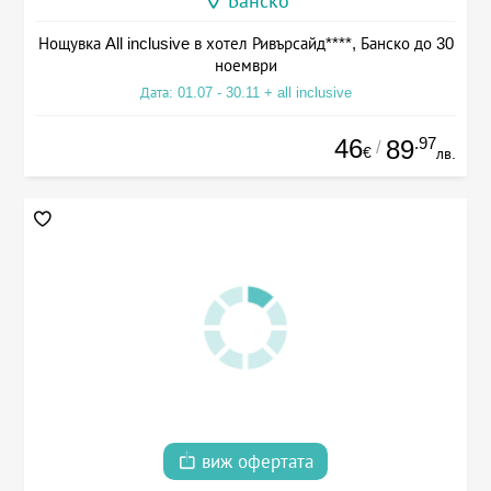
Банско
Нощувка All inclusive в хотел Ривърсайд****, Банско до 30
ноември
Дата: 01.07 - 30.11 + all inclusive
46
.97
89
/
€
лв.
виж офертата