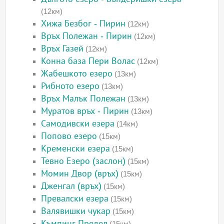
(12км)
Хижа Безбог - Пирин
(12км)
Връх Полежан - Пирин
(12км)
Връх Газей
(12км)
Конна база Пери Волас
(12км)
Жабешкото езеро
(13км)
Рибното езеро
(13км)
Връх Малък Полежан
(13км)
Муратов връх - Пирин
(13км)
Самодивски езера
(14км)
Попово езеро
(15км)
Кременски езера
(15км)
Тевно Езеро (заслон)
(15км)
Момин Двор (връх)
(15км)
Дженгал (връх)
(15км)
Превалски езера
(15км)
Валявишки чукар
(15км)
Къмпинг Предел
(15км)