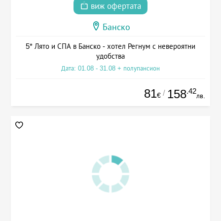
виж офертата
Банско
5* Лято и СПА в Банско - хотел Регнум с невероятни
удобства
Дата: 01.08 - 31.08 + полупансион
81
.42
158
/
€
лв.