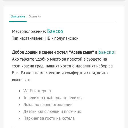
Описание
Условия
Банско
Местоположение:
Тип настаняване:
HB - полупансион
Банско
Добре дошли в семеен хотел "Асева къща" в
!
Ако търсите удобно място за престой в сърцето на
този красив град, нашият хотел е идеалният избор за
Вас. Разполагаме с уютни и комфортни стаи, които
включват:
Wi-Fi интернет
Телевизор с кабелна телевизия
Локално парно отопление
Детски кът с люлки и пясъчник
Паркинг за гости на хотела