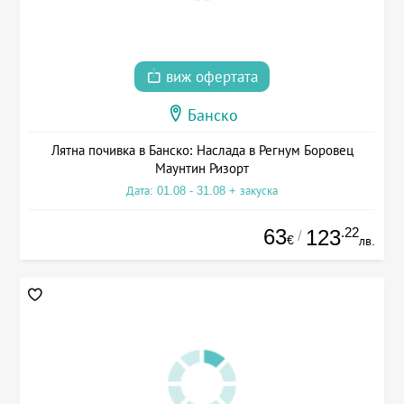
виж офертата
Банско
Лятна почивка в Банско: Наслада в Регнум Боровец
Маунтин Ризорт
Дата: 01.08 - 31.08 + закуска
63
.22
123
/
€
лв.