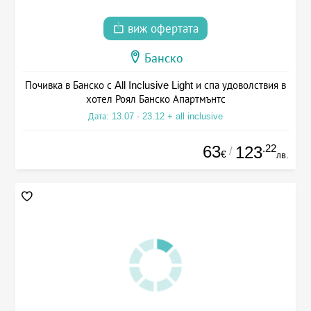
виж офертата
Банско
Почивка в Банско с All Inclusive Light и спа удоволствия в
хотел Роял Банско Апартмънтс
Дата: 13.07 - 23.12 + all inclusive
63
.22
123
/
€
лв.