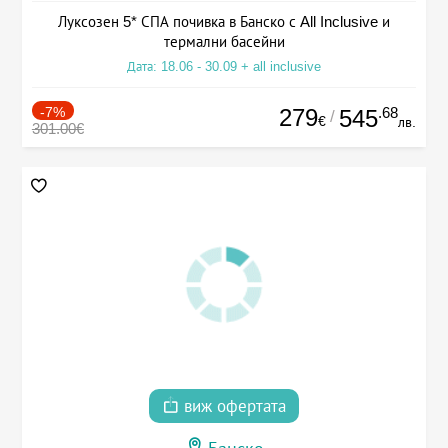
Луксозен 5* СПА почивка в Банско с All Inclusive и
термални басейни
Дата: 18.06 - 30.09 + all inclusive
-7%
279
.68
545
/
€
лв.
301.00€
виж офертата