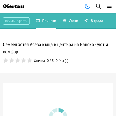
Ofertini
Почивки
Стоки
В града
Всички оферти
Семеен хотел Асева къща в центъра на Банско - уют и
комфорт
Оценка:
0
/
5
,
0
Глас(а)