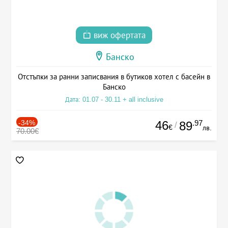
виж офертата
Банско
Отстъпки за ранни записвания в бутиков хотел с басейн в
Банско
Дата: 01.07 - 30.11 + all inclusive
-34%
46
.97
89
/
€
лв.
70.00€