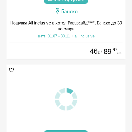
Банско
Нощувка All inclusive в хотел Ривърсайд****, Банско до 30
ноември
Дата: 01.07 - 30.11 + all inclusive
46
.97
89
/
€
лв.