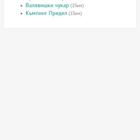
Валявишки чукар
(15км)
Къмпинг Предел
(15км)