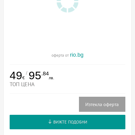
rio.bg
оферта от
49
95
/
.84
€
лв.
ТОП ЦЕНА
Изтекла оферта
ВИЖТЕ ПОДОБНИ