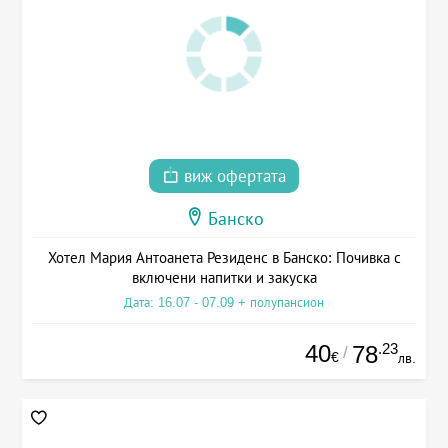
виж офертата
Банско
Хотел Мария Антоанета Резиденс в Банско: Почивка с
включени напитки и закуска
Дата: 16.07 - 07.09 + полупансион
40
.23
78
/
€
лв.