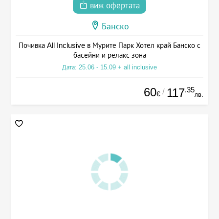
виж офертата
Банско
Почивка All Inclusive в Мурите Парк Хотел край Банско с
басейни и релакс зона
Дата: 25.06 - 15.09 + all inclusive
60
.35
117
/
€
лв.