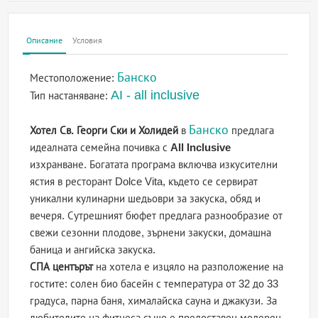
Описание
Условия
Банско
Местоположение:
AI - all inclusive
Тип настаняване:
Банско
Хотел Св. Георги Ски и Холидей
в
предлага
идеалната семейна почивка с
All Inclusive
изхранване. Богатата програма включва изкусителни
ястия в ресторант Dolce Vita, където се сервират
уникални кулинарни шедьоври за закуска, обяд и
вечеря. Сутрешният бюфет предлага разнообразие от
свежи сезонни плодове, зърнени закуски, домашна
баница и ангийска закуска.
СПА центърът
на хотела е изцяло на разположение на
гостите: солен био басейн с температура от 32 до 33
градуса, парна баня, хималайска сауна и джакузи. За
любителите на фитнеса също е предоставен модерен