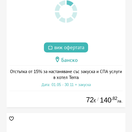
виж офертата
Банско
Отстъпка от 15% за настаняване със закуска и СПА услуги
в хотел Terra
Дата: 01.05 - 30.11 + закуска
72
.82
140
/
€
лв.