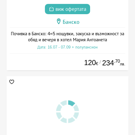
виж офертата
Банско
Почивка в Банско: 4=5 нощувки, закуска и възможност за
обяд и вечеря в хотел Мария Антоанета
Дата: 16.07 - 07.09 + полупансион
120
.70
234
/
€
лв.