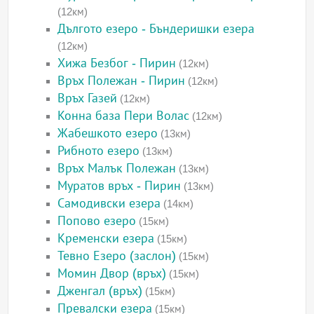
(12км)
Дългото езеро - Бъндеришки езера
(12км)
Хижа Безбог - Пирин
(12км)
Връх Полежан - Пирин
(12км)
Връх Газей
(12км)
Конна база Пери Волас
(12км)
Жабешкото езеро
(13км)
Рибното езеро
(13км)
Връх Малък Полежан
(13км)
Муратов връх - Пирин
(13км)
Самодивски езера
(14км)
Попово езеро
(15км)
Кременски езера
(15км)
Тевно Езеро (заслон)
(15км)
Момин Двор (връх)
(15км)
Дженгал (връх)
(15км)
Превалски езера
(15км)