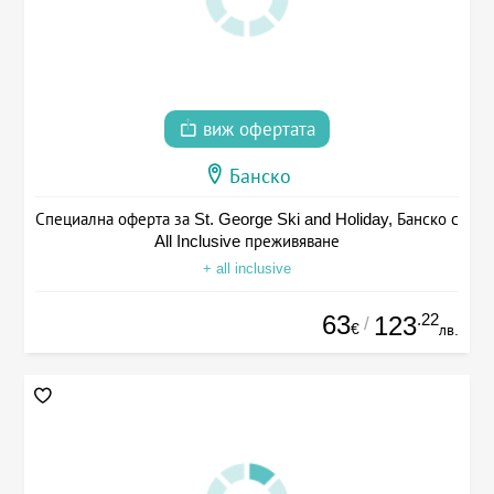
виж офертата
Банско
Специална оферта за St. George Ski and Holiday, Банско с
All Inclusive преживяване
+ all inclusive
63
.22
123
/
€
лв.