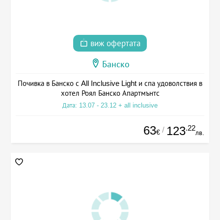
виж офертата
Банско
Почивка в Банско с All Inclusive Light и спа удоволствия в
хотел Роял Банско Апартмънтс
Дата: 13.07 - 23.12 + all inclusive
63
.22
123
/
€
лв.