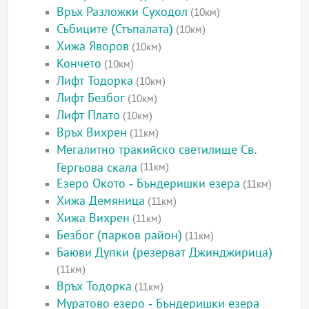
Връх Разложки Суходол
(10км)
Събиците (Стъпалата)
(10км)
Хижа Яворов
(10км)
Кончето
(10км)
Лифт Тодорка
(10км)
Лифт Безбог
(10км)
Лифт Плато
(10км)
Връх Вихрен
(11км)
Мегалитно тракийско светилище Св.
Гергьова скала
(11км)
Езеро Окото - Бъндеришки езера
(11км)
Хижа Демяница
(11км)
Хижа Вихрен
(11км)
Безбог (парков район)
(11км)
Баюви Дупки (резерват Джинджирица)
(11км)
Връх Тодорка
(11км)
Муратово езеро - Бъндеришки езера