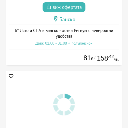
виж офертата
Банско
5* Лято и СПА в Банско - хотел Регнум с невероятни
удобства
Дата: 01.08 - 31.08 + полупансион
81
.42
158
/
€
лв.