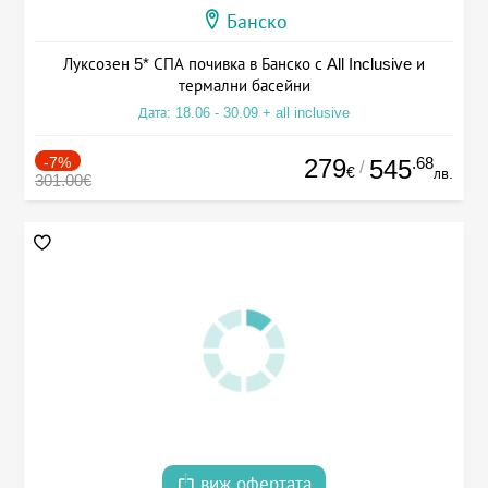
Банско
Луксозен 5* СПА почивка в Банско с All Inclusive и
термални басейни
Дата: 18.06 - 30.09 + all inclusive
-7%
279
.68
545
/
€
лв.
301.00€
виж офертата