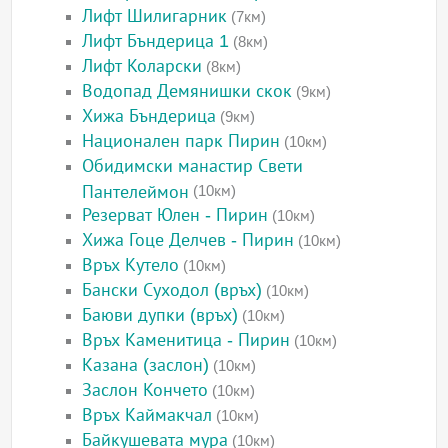
Лифт Шилигарник
(7км)
Лифт Бъндерица 1
(8км)
Лифт Коларски
(8км)
Водопад Демянишки скок
(9км)
Хижа Бъндерица
(9км)
Национален парк Пирин
(10км)
Обидимски манастир Свети
Пантелеймон
(10км)
Резерват Юлен - Пирин
(10км)
Хижа Гоце Делчев - Пирин
(10км)
Връх Кутело
(10км)
Бански Суходол (връх)
(10км)
Баюви дупки (връх)
(10км)
Връх Каменитица - Пирин
(10км)
Казана (заслон)
(10км)
Заслон Кончето
(10км)
Връх Каймакчал
(10км)
Байкушевата мура
(10км)