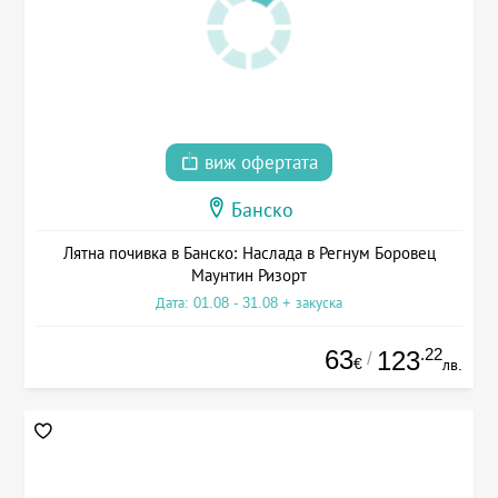
виж офертата
Банско
Лятна почивка в Банско: Наслада в Регнум Боровец
Маунтин Ризорт
Дата: 01.08 - 31.08 + закуска
63
.22
123
/
€
лв.