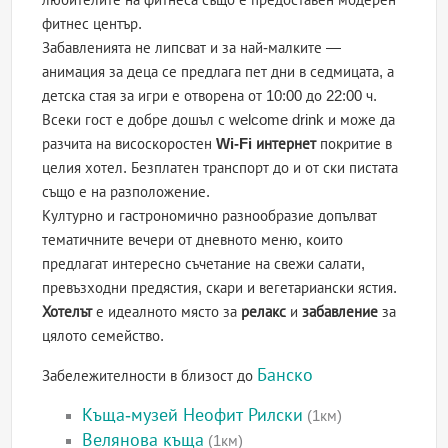
фитнес център.
Забавленията не липсват и за най-малките —
анимация за деца се предлага пет дни в седмицата, а
детска стая за игри е отворена от 10:00 до 22:00 ч.
Всеки гост е добре дошъл с welcome drink и може да
разчита на висоскоростен
Wi-Fi интернет
покритие в
целия хотел. Безплатен транспорт до и от ски пистата
също е на разположение.
Културно и гастрономично разнообразие допълват
тематичните вечери от дневното меню, които
предлагат интересно съчетание на свежи салати,
превъзходни предястия, скари и вегетариански ястия.
Хотелът
е идеалното място за
релакс
и
забавление
за
цялото семейство.
Банско
Забележителности в близост до
Къща-музей Неофит Рилски
(1км)
Велянова къща
(1км)