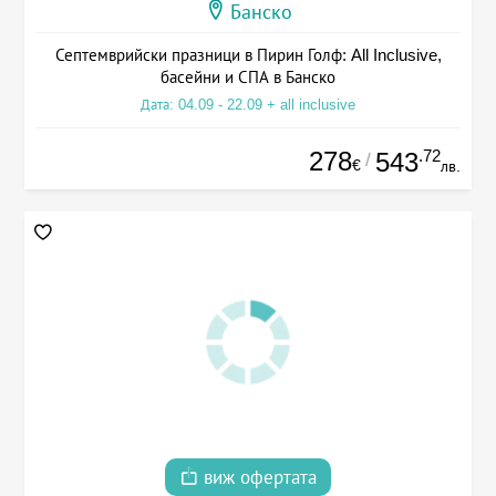
Банско
Септемврийски празници в Пирин Голф: All Inclusive,
басейни и СПА в Банско
Дата: 04.09 - 22.09 + all inclusive
278
.72
543
/
€
лв.
виж офертата