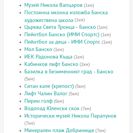
Музей Никола Вапцаров
(1км)
Постоянна иконна изложба Банска
художествена школа
(1км)
Църква Света Троица - Банско
(1км)
Пейнтбол Банско (ИМИ Спортс)
(1км)
Пейнтбол за деца - ИМИ Спортс
(1км)
Мол Банско
(1км)
ИЕК Радонова Къща
(1км)
Кабинков лифт Банско
(2км)
Базилка в Безименният град - Банско
(5км)
Ситан кале (крепост)
(5км)
Лифт Чалин Валог
(5км)
Пирин голф
(6км)
Водопад Юленски скок
(7км)
Исторически музей Никола Парапунов
(7км)
Минерален плаж Добринище
(7км)