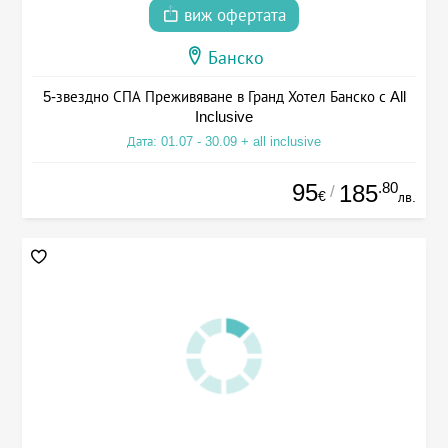
виж офертата
Банско
5-звездно СПА Преживяване в Гранд Хотел Банско с All
Inclusive
Дата: 01.07 - 30.09 + all inclusive
95
.80
185
/
€
лв.