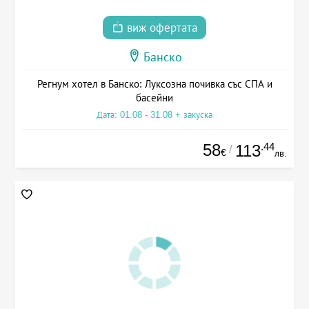
виж офертата
Банско
Регнум хотел в Банско: Луксозна почивка със СПА и
басейни
Дата: 01.08 - 31.08 + закуска
58
.44
113
/
€
лв.