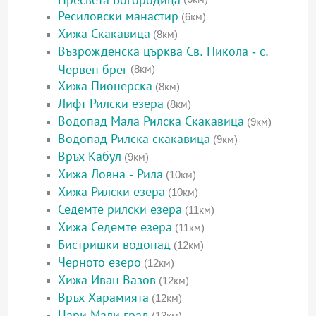
Ресиловски манастир
(6км)
Хижа Скакавица
(8км)
Възрожденска църква Св. Никола - с.
Червен брег
(8км)
Хижа Пионерска
(8км)
Лифт Рилски езера
(8км)
Водопад Мала Рилска Скакавица
(9км)
Водопад Рилска скакавица
(9км)
Връх Кабул
(9км)
Хижа Ловна - Рила
(10км)
Хижа Рилски езера
(10км)
Седемте рилски езера
(11км)
Хижа Седемте езера
(11км)
Бистришки водопад
(12км)
Черното езеро
(12км)
Хижа Иван Вазов
(12км)
Връх Харамията
(12км)
Цари Мали град
(13км)