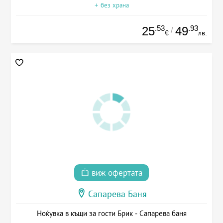
+ без храна
.53
.93
25
49
/
€
лв.
виж офертата
Сапарева Баня
Ноќувка в къщи за гости Брик - Сапарева баня