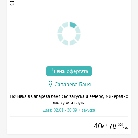
виж офертата
Сапарева Баня
Почивка в Сапарева баня със закуска и вечеря, минерално
джакузи и сауна
Дата: 02.01 - 30.09 + закуска
40
.23
78
/
€
лв.