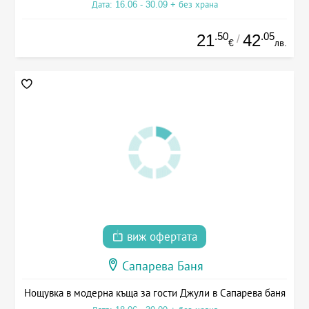
Дата: 16.06 - 30.09 + без храна
.50
.05
21
42
/
€
лв.
виж офертата
Сапарева Баня
Нощувка в модерна къща за гости Джули в Сапарева баня