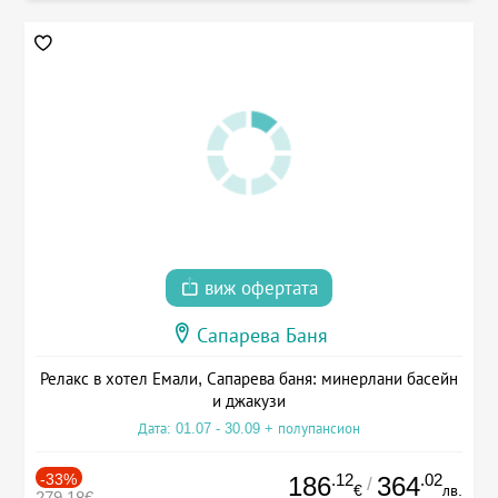
виж офертата
Сапарева Баня
Релакс в хотел Емали, Сапарева баня: минерлани басейн
и джакузи
Дата: 01.07 - 30.09 + полупансион
-33%
.12
.02
186
364
/
€
лв.
279.18€