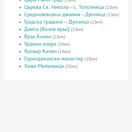
Църква Св. Никола - с. Тополница
(13км)
Средновековна джамия - Дупница
(13км)
Градска градина – Дупница
(13км)
Дамга (Вазов връх)
(13км)
Връх Калин
(13км)
Урдини езера
(14км)
Язовир Калин
(14км)
Горнодикански манастир
(15км)
Хижа Мальовица
(15км)