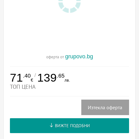
grupovo.bg
оферта от
71
139
/
.40
.65
€
лв.
ТОП ЦЕНА
Изтекла оферта
ВИЖТЕ ПОДОБНИ