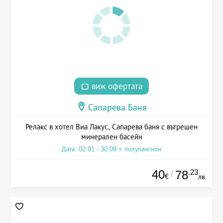
виж офертата
Сапарева Баня
Релакс в хотел Виа Лакус, Сапарева баня с вътрешен
минерален басейн
Дата: 02.01 - 30.09 + полупансион
40
.23
78
/
€
лв.