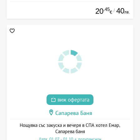
.45
40
20
/
лв.
€
виж офертата
Сапарева Баня
Нощувка със закуска и вечеря в СПА хотел Емар,
Сапарева баня
Дата: 01.07 - 01.10 + полупансион