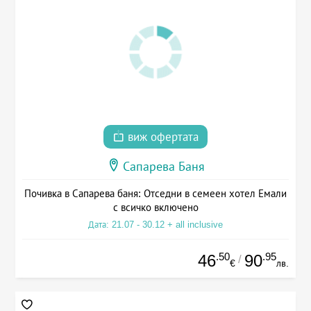
виж офертата
Сапарева Баня
Почивка в Сапарева баня: Отседни в семеен хотел Емали
с всичко включено
Дата: 21.07 - 30.12 + all inclusive
.50
.95
46
90
/
€
лв.