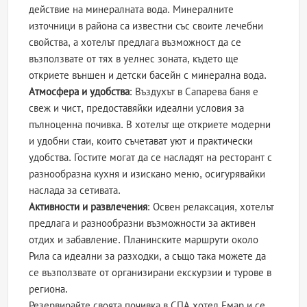
действие на минералната вода. Минералните
източници в района са известни със своите лечебни
свойства, а хотелът предлага възможност да се
възползвате от тях в уелнес зоната, където ще
откриете външен и детски басейн с минерална вода.
Атмосфера и удобства
: Въздухът в Сапарева баня е
свеж и чист, предоставяйки идеални условия за
пълноценна почивка. В хотелът ще откриете модерни
и удобни стаи, които съчетават уют и практически
удобства. Гостите могат да се насладят на ресторант с
разнообразна кухня и изискано меню, осигурявайки
наслада за сетивата.
Активности и развлечения
: Освен релаксация, хотелът
предлага и разнообразни възможности за активен
отдих и забавление. Планинските маршрути около
Рила са идеални за разходки, а също така можете да
се възползвате от организирани екскурзии и турове в
региона.
Резервирайте своята почивка в СПА хотел Емар и се