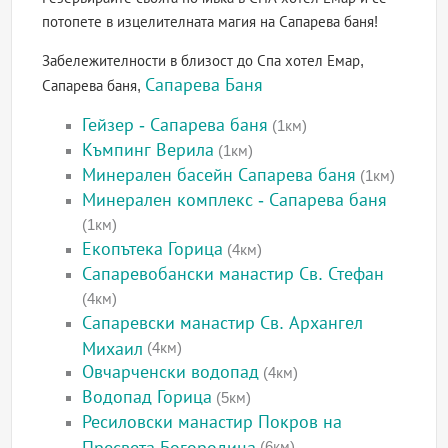
потопете в изцелителната магия на Сапарева баня!
Забележителности в близост до Спа хотел Емар,
Сапарева Баня
Сапарева баня,
Гейзер - Сапарева баня
(1км)
Къмпинг Верила
(1км)
Минерален басейн Сапарева баня
(1км)
Минерален комплекс - Сапарева баня
(1км)
Екопътека Горица
(4км)
Сапаревобански манастир Св. Стефан
(4км)
Сапаревски манастир Св. Архангел
Михаил
(4км)
Овчарченски водопад
(4км)
Водопад Горица
(5км)
Ресиловски манастир Покров на
Пресвета Богородица
(6км)