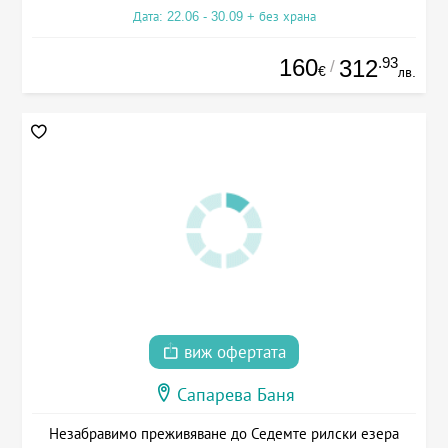
Дата: 22.06 - 30.09 + без храна
160
.93
312
/
€
лв.
виж офертата
Сапарева Баня
Незабравимо преживяване до Седемте рилски езера