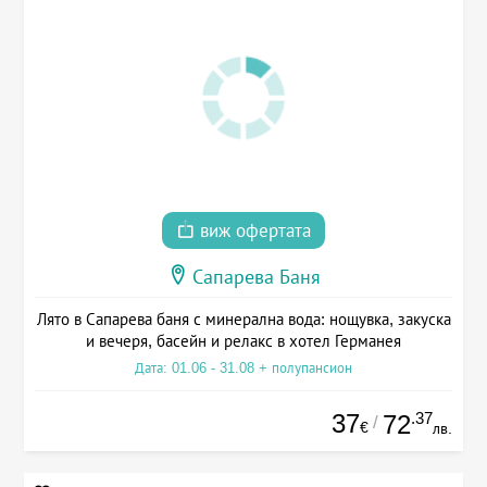
виж офертата
Сапарева Баня
Лято в Сапарева баня с минерална вода: нощувка, закуска
и вечеря, басейн и релакс в хотел Германея
Дата: 01.06 - 31.08 + полупансион
37
.37
72
/
€
лв.