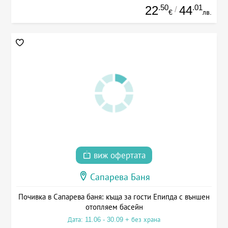
.50
.01
22
44
/
€
лв.
виж офертата
Сапарева Баня
Почивка в Сапарева баня: къща за гости Епипда с външен
отопляем басейн
Дата: 11.06 - 30.09 + без храна