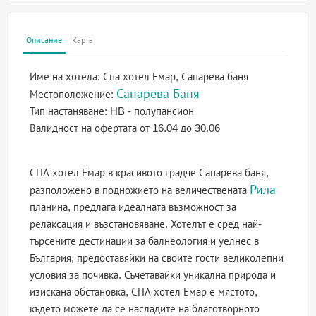
Описание
Карта
Име на хотела:
Спа хотел Емар, Сапарева баня
Сапарева Баня
Местоположение:
Тип настаняване:
HB - полупансион
Валидност на офертата
от 16.04 до 30.06
СПА хотел Емар в красивото градче Сапарева баня,
Рила
разположено в подножието на величествената
планина, предлага идеалната възможност за
релаксация и възстановяване. Хотелът е сред най-
търсените дестинации за балнеология и уелнес в
България, предоставяйки на своите гости великолепни
условия за почивка. Съчетавайки уникална природа и
изискана обстановка, СПА хотел Емар е мястото,
където можете да се насладите на благотворното