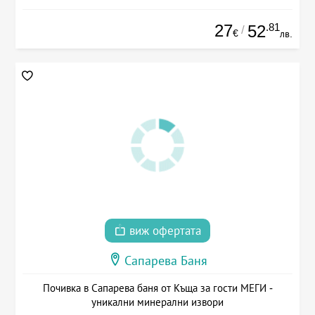
27
.81
52
/
€
лв.
виж офертата
Сапарева Баня
Почивка в Сапарева баня от Къща за гости МЕГИ -
уникални минерални извори