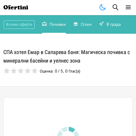
Ofertini
Почивки
Стоки
В града
Всички оферти
СПА хотел Емар в Сапарева баня: Магическа почивка с
минерални басейни и уелнес зона
Оценка:
0
/
5
,
0
Глас(а)