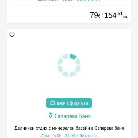
79
.51
154
/
€
лв.
виж офертата
Сапарева Баня
Делничен отдих с минерален басейн в Сапарева баня
Дата: 25.06 - 31.08 + без храна