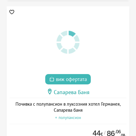
виж офертата
Сапарева Баня
Почивка с полупансион в луксозния хотел Германея,
Сапарева баня
+ полупансион
44
.06
86
/
€
лв.