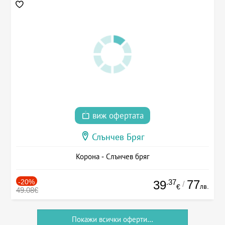
виж офертата
Слънчев Бряг
Корона - Слънчев бряг
-20%
.37
77
39
/
лв.
€
49.08€
Покажи всички оферти...