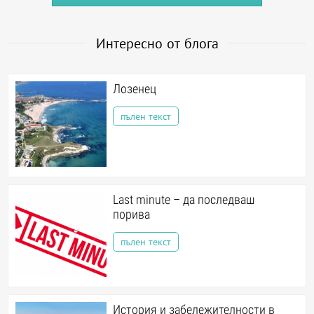
Интересно от блога
Лозенец
пълен текст
Last minute – да последваш
порива
пълен текст
История и забележителности в