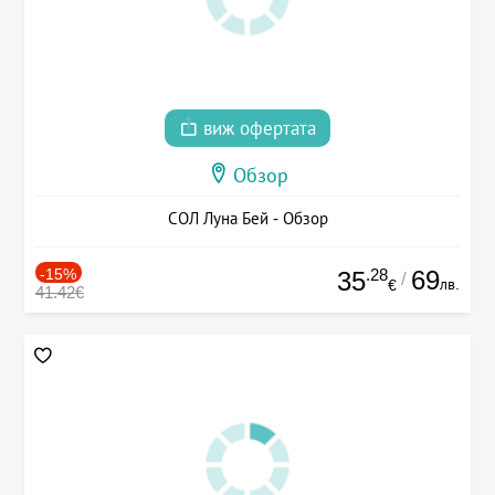
виж офертата
Обзор
СОЛ Луна Бей - Обзор
-15%
.28
69
35
/
лв.
€
41.42€