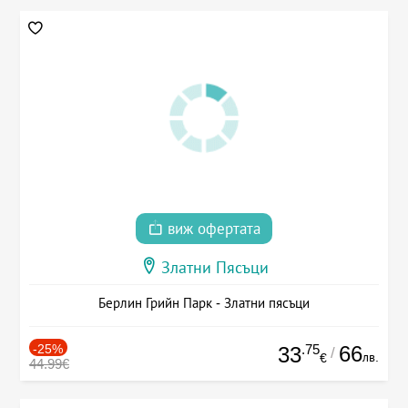
виж офертата
Златни Пясъци
Берлин Грийн Парк - Златни пясъци
-25%
.75
66
33
/
лв.
€
44.99€