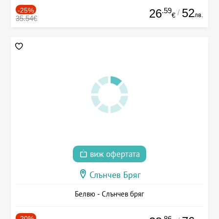
-25%
.59
52
26
/
лв.
€
35.54€
виж офертата
Слънчев Бряг
Белвю - Слънчев бряг
-20%
.86