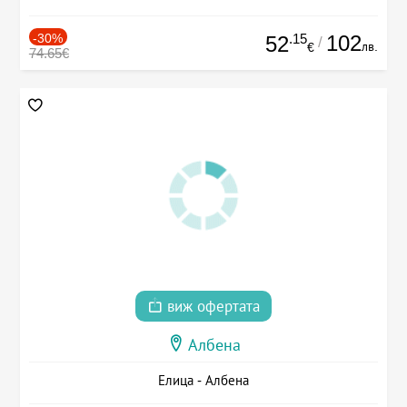
-30%
.15
102
52
/
лв.
€
74.65€
виж офертата
Албена
Елица - Албена