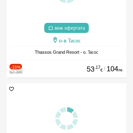
виж офертата
о-в Тасос
Thassos Grand Resort - о. Тасос
-15%
.17
104
53
/
лв.
€
62.38€