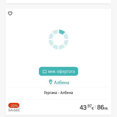
виж офертата
Албена
Гергана - Албена
-20%
.97
86
43
/
лв.
€
54.66€