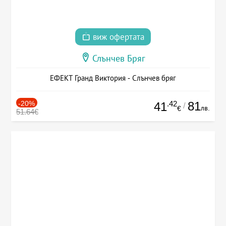
виж офертата
Слънчев Бряг
ЕФЕКТ Гранд Виктория - Слънчев бряг
-20%
.42
81
41
/
лв.
€
51.64€