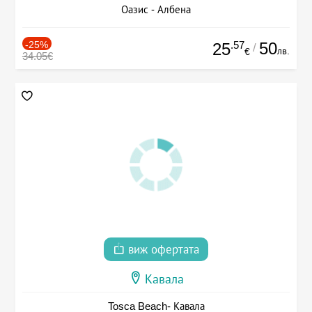
Оазис - Албена
-25%
.57
50
25
/
лв.
€
34.05€
виж офертата
Кавала
Tosca Beach- Кавала