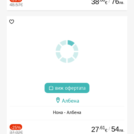
76
38
/
лв.
€
48.57€
виж офертата
Албена
Нона - Албена
-25%
.61
54
27
/
лв.
€
37.02€