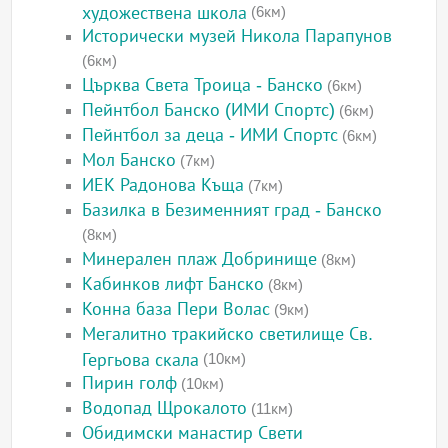
художествена школа
(6км)
Исторически музей Никола Парапунов
(6км)
Църква Света Троица - Банско
(6км)
Пейнтбол Банско (ИМИ Спортс)
(6км)
Пейнтбол за деца - ИМИ Спортс
(6км)
Мол Банско
(7км)
ИЕК Радонова Къща
(7км)
Базилка в Безименният град - Банско
(8км)
Минерален плаж Добринище
(8км)
Кабинков лифт Банско
(8км)
Конна база Пери Волас
(9км)
Мегалитно тракийско светилище Св.
Гергьова скала
(10км)
Пирин голф
(10км)
Водопад Щрокалото
(11км)
Обидимски манастир Свети