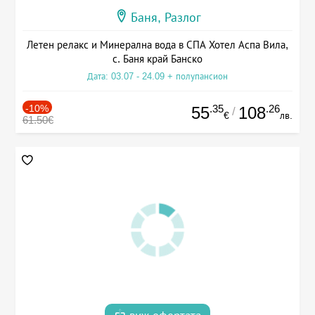
Баня, Разлог
Летен релакс и Минерална вода в СПА Хотел Аспа Вила,
с. Баня край Банско
Дата: 03.07 - 24.09 + полупансион
-10%
.35
.26
55
108
/
€
лв.
61.50€