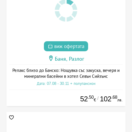
виж офертата
Баня, Разлог
Релакс близо до Банско: Нощувка със закуска, вечеря и
минерални басейни в хотел Севън Сийзънс
Дата: 07.08 - 30.11 + полупансион
.50
.68
52
102
/
€
лв.