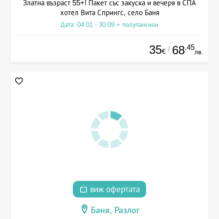
Златна възраст 55+! Пакет със закуска и вечеря в СПА
хотел Вита Спрингс, село Баня
Дата: 04.01 - 30.09 + полупансион
35
.45
68
/
€
лв.
виж офертата
Баня, Разлог