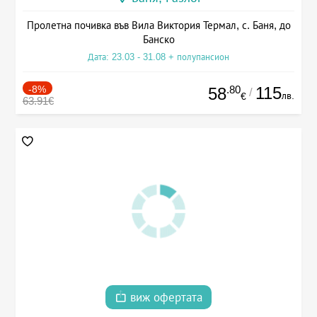
Пролетна почивка във Вила Виктория Термал, с. Баня, до
Банско
Дата: 23.03 - 31.08 + полупансион
-8%
.80
115
58
/
лв.
€
63.91€
виж офертата