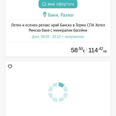
виж офертата
Баня, Разлог
Летен и есенен релакс край Банско в Термо СПА Хотел
Римска баня с минерални басейни
Дата: 09.03 - 23.12 + полупансион
.50
.42
58
114
/
€
лв.