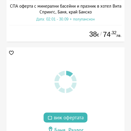
СПА оферта с минерални басейни и празник в хотел Вита
Спрингс, Баня, край Банско
Дата: 02.01 - 30.09 + полупансион
38
.32
74
/
€
лв.
виж офертата
Баня, Разлог