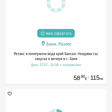
виж офертата
Баня, Разлог
Релакс в минерална вода край Банско: Нощувка със
закуска и вечеря в с. Баня
Дата: 27.07 - 31.08 + полупансион
.80
115
58
/
лв.
€