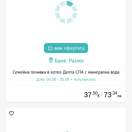
виж офертата
Баня, Разлог
Семейна почивка в хотел Делта СПА с минерална вода
Дата: 04.08 - 30.09 + полупансион
.50
.34
37
73
/
€
лв.