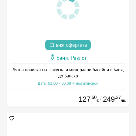
виж офертата
Баня, Разлог
Лятна почивка със закуска и минерални басейни в Баня,
до Банско
Дата: 01.08 - 30.09 + полупансион
.50
.37
127
249
/
€
лв.