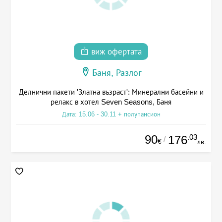
виж офертата
Баня, Разлог
Делнични пакети 'Златна възраст': Минерални басейни и
релакс в хотел Seven Seasons, Баня
Дата: 15.06 - 30.11 + полупансион
90
.03
176
/
€
лв.