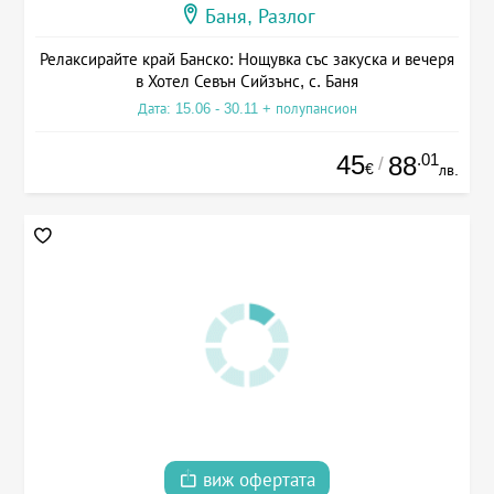
Баня, Разлог
Релаксирайте край Банско: Нощувка със закуска и вечеря
в Хотел Севън Сийзънс, с. Баня
Дата: 15.06 - 30.11 + полупансион
45
.01
88
/
€
лв.
виж офертата