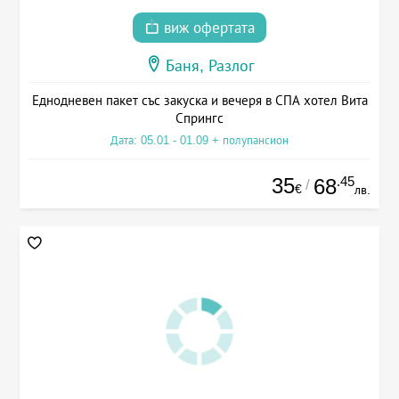
виж офертата
Баня, Разлог
Еднодневен пакет със закуска и вечеря в СПА хотел Вита
Спрингс
Дата: 05.01 - 01.09 + полупансион
35
.45
68
/
€
лв.