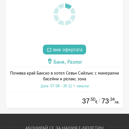
виж офертата
Баня, Разлог
Почивка край Банско в хотел Севън Сийзънс с минерални
басейни и релакс зона
Дата: 07.08 - 30.11 + закуска
.50
.34
37
73
/
€
лв.
АБОНИРАЙ СЕ ЗА НАШИЯ Е-БЮЛЕТИН