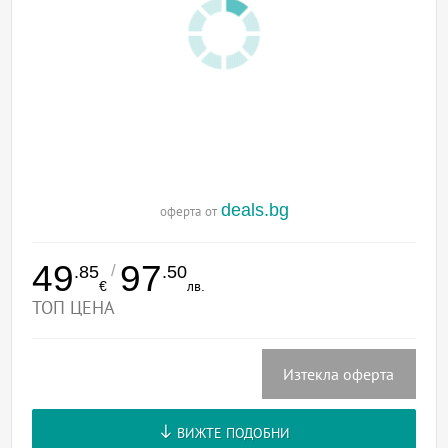
deals.bg
оферта от
49
97
/
.85
.50
€
лв.
ТОП ЦЕНА
Изтекла оферта
ВИЖТЕ ПОДОБНИ