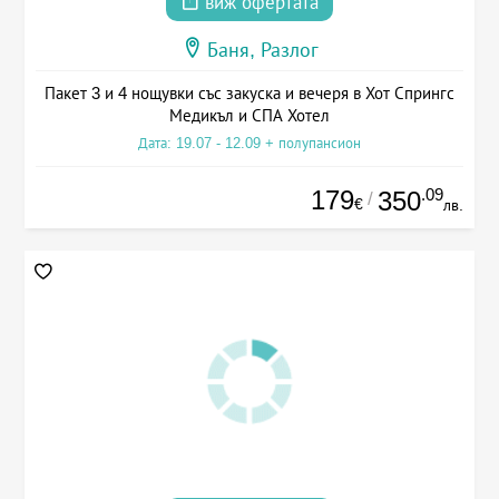
виж офертата
Баня, Разлог
Пакет 3 и 4 нощувки със закуска и вечеря в Хот Спрингс
Медикъл и СПА Хотел
Дата: 19.07 - 12.09 + полупансион
179
.09
350
/
€
лв.