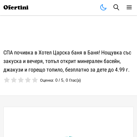
Почивки
Стоки
В града
Всички оферти
Ofertini
СПА почивка в Хотел Царска баня в Баня! Нощувка със
закуска и вечеря, топъл открит минерален басейн,
джакузи и горещо топило, безплатно за дете до 4.99 г.
Оценка:
0
/
5
,
0
Глас(а)