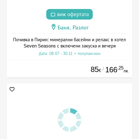
виж офертата
Баня, Разлог
Почивка в Пирин: минерални басейни и релакс в хотел
Seven Seasons с включени закуска и вечеря
Дата: 08.07 - 30.11 + полупансион
85
.25
166
/
€
лв.