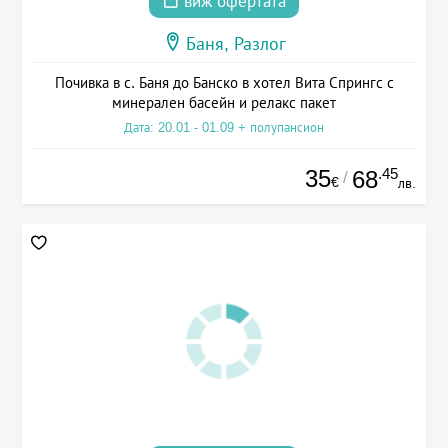
виж офертата
Баня, Разлог
Почивка в с. Баня до Банско в хотел Вита Спрингс с
минерален басейн и релакс пакет
Дата: 20.01 - 01.09 + полупансион
35
.45
68
/
€
лв.