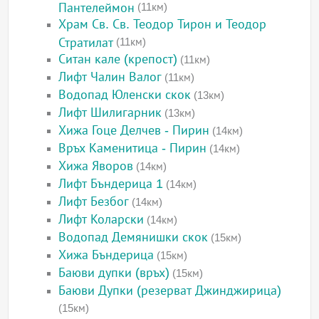
Пантелеймон
(11км)
Храм Св. Св. Теодор Тирон и Теодор
Стратилат
(11км)
Ситан кале (крепост)
(11км)
Лифт Чалин Валог
(11км)
Водопад Юленски скок
(13км)
Лифт Шилигарник
(13км)
Хижа Гоце Делчев - Пирин
(14км)
Връх Каменитица - Пирин
(14км)
Хижа Яворов
(14км)
Лифт Бъндерица 1
(14км)
Лифт Безбог
(14км)
Лифт Коларски
(14км)
Водопад Демянишки скок
(15км)
Хижа Бъндерица
(15км)
Баюви дупки (връх)
(15км)
Баюви Дупки (резерват Джинджирица)
(15км)