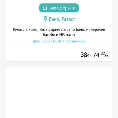
виж офертата
Баня, Разлог
Релакс в хотел Вита Спрингс в село Баня, минерален
басейн и HB пакет
Дата: 03.01 - 01.09 + полупансион
38
.32
74
/
€
лв.