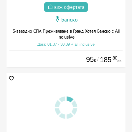
виж офертата
Банско
5-звездно СПА Преживяване в Гранд Хотел Банско с All
Inclusive
Дата: 01.07 - 30.09 + all inclusive
95
.80
185
/
€
лв.