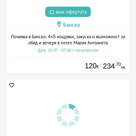
виж офертата
Банско
Почивка в Банско: 4=5 нощувки, закуска и възможност за
обяд и вечеря в хотел Мария Антоанета
Дата: 16.07 - 07.09 + полупансион
120
.70
234
/
€
лв.