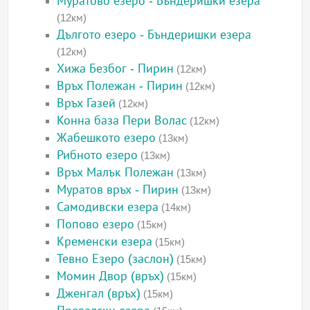
Муратово езеро - Бъндеришки езера
(12км)
Дългото езеро - Бъндеришки езера
(12км)
Хижа Безбог - Пирин
(12км)
Връх Полежан - Пирин
(12км)
Връх Газей
(12км)
Конна база Пери Волас
(12км)
Жабешкото езеро
(13км)
Рибното езеро
(13км)
Връх Малък Полежан
(13км)
Муратов връх - Пирин
(13км)
Самодивски езера
(14км)
Попово езеро
(15км)
Кременски езера
(15км)
Тевно Езеро (заслон)
(15км)
Момин Двор (връх)
(15км)
Дженгал (връх)
(15км)