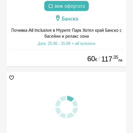
виж офертата
Банско
Почивка All Inclusive в Мурите Парк Хотел край Банско с
басейни и релакс зона
Дата: 25.06 - 15.09 + all inclusive
60
.35
117
/
€
лв.