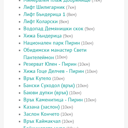
Минерален плаж Добринище
(7км)
Лифт Шилигарник
(7км)
Лифт Бъндерица 1
(8км)
Лифт Коларски
(8км)
Водопад Демянишки скок
(9км)
Хижа Бъндерица
(9км)
Национален парк Пирин
(10км)
Обидимски манастир Свети
Пантелеймон
(10км)
Резерват Юлен - Пирин
(10км)
Хижа Гоце Делчев - Пирин
(10км)
Връх Кутело
(10км)
Бански Суходол (връх)
(10км)
Баюви дупки (връх)
(10км)
Връх Каменитица - Пирин
(10км)
Казана (заслон)
(10км)
Заслон Кончето
(10км)
Връх Каймакчал
(10км)