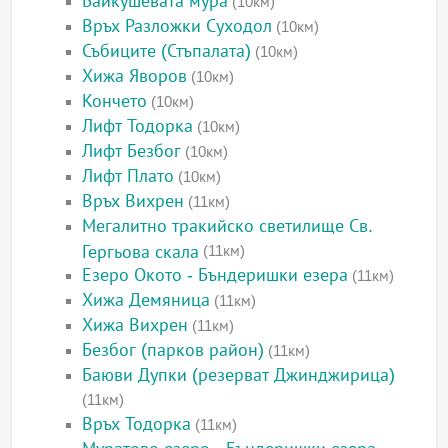
Байкушевата мура
(10км)
Връх Разложки Суходол
(10км)
Събиците (Стъпалата)
(10км)
Хижа Яворов
(10км)
Кончето
(10км)
Лифт Тодорка
(10км)
Лифт Безбог
(10км)
Лифт Плато
(10км)
Връх Вихрен
(11км)
Мегалитно тракийско светилище Св.
Гергьова скала
(11км)
Езеро Окото - Бъндеришки езера
(11км)
Хижа Демяница
(11км)
Хижа Вихрен
(11км)
Безбог (парков район)
(11км)
Баюви Дупки (резерват Джинджирица)
(11км)
Връх Тодорка
(11км)