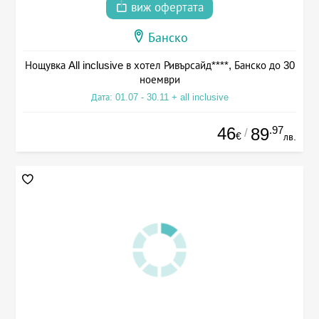
виж офертата
Банско
Нощувка All inclusive в хотел Ривърсайд****, Банско до 30
ноември
Дата: 01.07 - 30.11 + all inclusive
46
.97
89
/
€
лв.