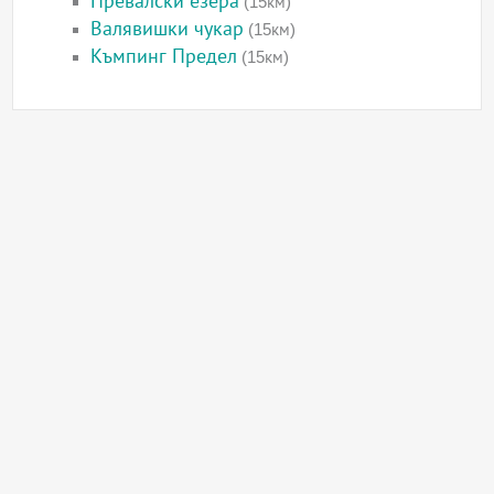
Превалски езера
(15км)
Валявишки чукар
(15км)
Къмпинг Предел
(15км)