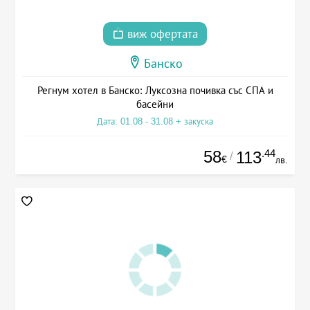
виж офертата
Банско
Регнум хотел в Банско: Луксозна почивка със СПА и
басейни
Дата: 01.08 - 31.08 + закуска
58
.44
113
/
€
лв.