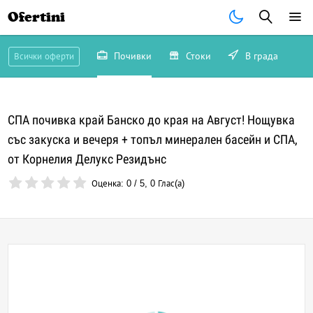
Ofertini
Почивки
Стоки
В града
Всички оферти
СПА почивка край Банско до края на Август! Нощувка
със закуска и вечеря + топъл минерален басейн и СПА,
от Корнелия Делукс Резидънс
Оценка:
0
/
5
,
0
Глас(а)