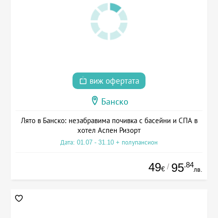
виж офертата
Банско
Лято в Банско: незабравима почивка с басейни и СПА в
хотел Аспен Ризорт
Дата: 01.07 - 31.10 + полупансион
49
.84
95
/
€
лв.