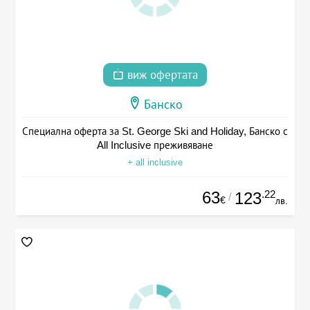
виж офертата
Банско
Специална оферта за St. George Ski and Holiday, Банско с
All Inclusive преживяване
+ all inclusive
63
.22
123
/
€
лв.