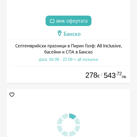
виж офертата
Банско
Септемврийски празници в Пирин Голф: All Inclusive,
басейни и СПА в Банско
Дата: 04.09 - 22.09 + all inclusive
278
.72
543
/
€
лв.