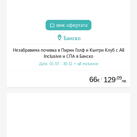
виж офертата
Банско
Незабравима почивка в Пирин Голф и Кънтри Клуб с All
Inclusive и СПА в Банско
Дата: 01.07 - 30.11 + all inclusive
66
.09
129
/
€
лв.