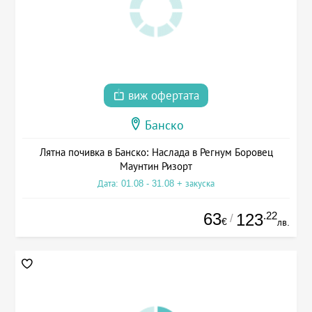
виж офертата
Банско
Лятна почивка в Банско: Наслада в Регнум Боровец
Маунтин Ризорт
Дата: 01.08 - 31.08 + закуска
63
.22
123
/
€
лв.