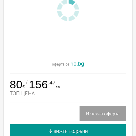
rio.bg
оферта от
80
156
/
.47
€
лв.
ТОП ЦЕНА
Изтекла оферта
ВИЖТЕ ПОДОБНИ