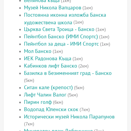
Велянова къща
(1км)
Музей Никола Вапцаров
(1км)
Постоянна иконна изложба Банска
художествена школа
(1км)
Църква Света Троица - Банско
(1км)
Пейнтбол Банско (ИМИ Спортс)
(1км)
Пейнтбол за деца - ИМИ Спортс
(1км)
Мол Банско
(1км)
ИЕК Радонова Къща
(1км)
Кабинков лифт Банско
(2км)
Базилка в Безименният град - Банско
(5км)
Ситан кале (крепост)
(5км)
Лифт Чалин Валог
(5км)
Пирин голф
(6км)
Водопад Юленски скок
(7км)
Исторически музей Никола Парапунов
(7км)