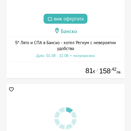
виж офертата
Банско
5* Лято и СПА в Банско - хотел Регнум с невероятни
удобства
Дата: 01.08 - 31.08 + полупансион
81
.42
158
/
€
лв.