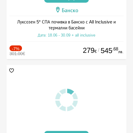
Банско
Луксозен 5* СПА почивка в Банско с All Inclusive и
термални басейни
Дата: 18.06 - 30.09 + all inclusive
-7%
279
.68
545
/
€
лв.
301.00€