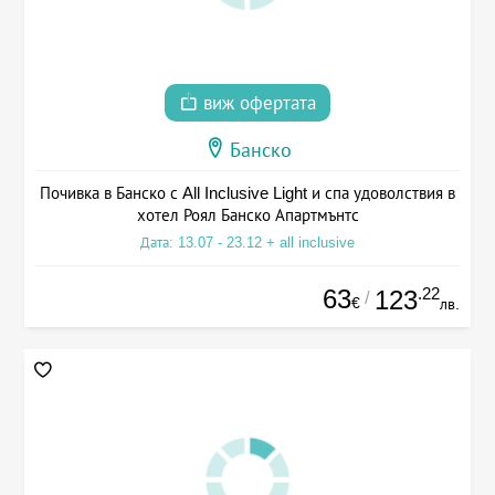
виж офертата
Банско
Почивка в Банско с All Inclusive Light и спа удоволствия в
хотел Роял Банско Апартмънтс
Дата: 13.07 - 23.12 + all inclusive
63
.22
123
/
€
лв.