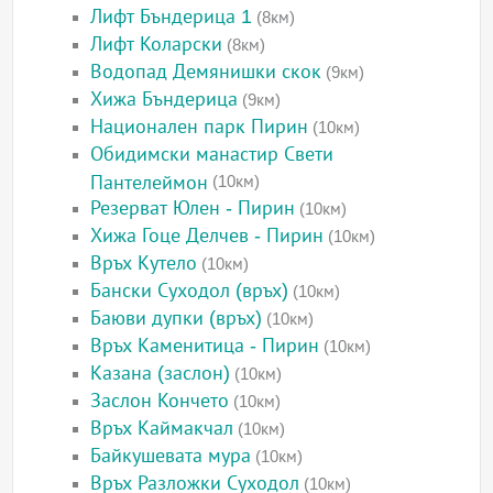
Лифт Бъндерица 1
(8км)
Лифт Коларски
(8км)
Водопад Демянишки скок
(9км)
Хижа Бъндерица
(9км)
Национален парк Пирин
(10км)
Обидимски манастир Свети
Пантелеймон
(10км)
Резерват Юлен - Пирин
(10км)
Хижа Гоце Делчев - Пирин
(10км)
Връх Кутело
(10км)
Бански Суходол (връх)
(10км)
Баюви дупки (връх)
(10км)
Връх Каменитица - Пирин
(10км)
Казана (заслон)
(10км)
Заслон Кончето
(10км)
Връх Каймакчал
(10км)
Байкушевата мура
(10км)
Връх Разложки Суходол
(10км)