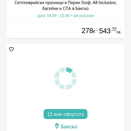
Септемврийски празници в Пирин Голф: All Inclusive,
басейни и СПА в Банско
Дата: 04.09 - 22.09 + all inclusive
278
.72
543
/
€
лв.
виж офертата
Банско