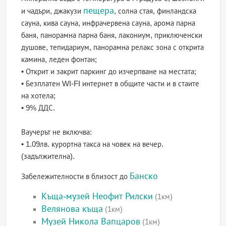
пещера
и чадъри, джакузи
, солна стая, финландска
сауна, кива сауна, инфрачервена сауна, арома парна
баня, панорамна парна баня, лакониум, приключенски
душове, тепидариум, панорамна релакс зона с открита
камина, леден фонтан;
• Открит и закрит паркинг до изчерпване на местата;
• Безплатен WI-FI интернет в общите части и в стаите
на хотела;
• 9% ДДС.
Ваучерът не включва:
• 1.09лв. курортна такса на човек на вечер.
(задължителна).
Банско
Забележителности в близост до
Къща-музей Неофит Рилски
(1км)
Велянова къща
(1км)
Музей Никола Вапцаров
(1км)