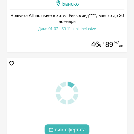
Банско
Нощувка All inclusive в хотел Ривърсайд****, Банско до 30
ноември
Дата: 01.07 - 30.11 + all inclusive
46
.97
89
/
€
лв.
виж офертата