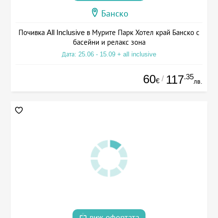
Банско
Почивка All Inclusive в Мурите Парк Хотел край Банско с
басейни и релакс зона
Дата: 25.06 - 15.09 + all inclusive
60
.35
117
/
€
лв.
виж офертата