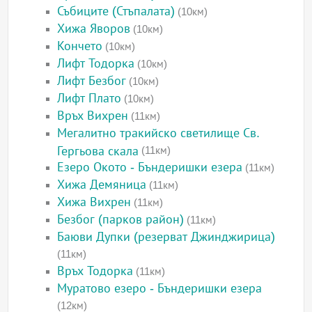
Събиците (Стъпалата)
(10км)
Хижа Яворов
(10км)
Кончето
(10км)
Лифт Тодорка
(10км)
Лифт Безбог
(10км)
Лифт Плато
(10км)
Връх Вихрен
(11км)
Мегалитно тракийско светилище Св.
Гергьова скала
(11км)
Езеро Окото - Бъндеришки езера
(11км)
Хижа Демяница
(11км)
Хижа Вихрен
(11км)
Безбог (парков район)
(11км)
Баюви Дупки (резерват Джинджирица)
(11км)
Връх Тодорка
(11км)
Муратово езеро - Бъндеришки езера
(12км)