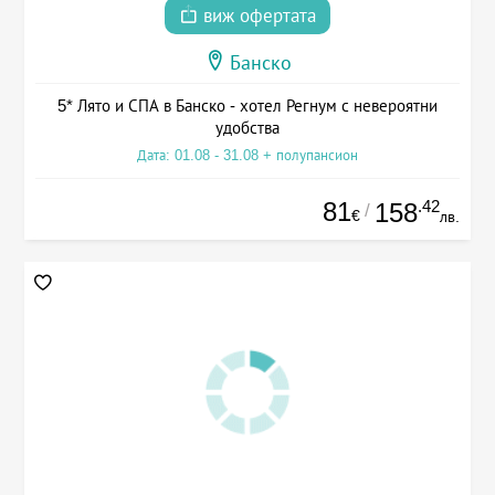
виж офертата
Банско
5* Лято и СПА в Банско - хотел Регнум с невероятни
удобства
Дата: 01.08 - 31.08 + полупансион
81
.42
158
/
€
лв.