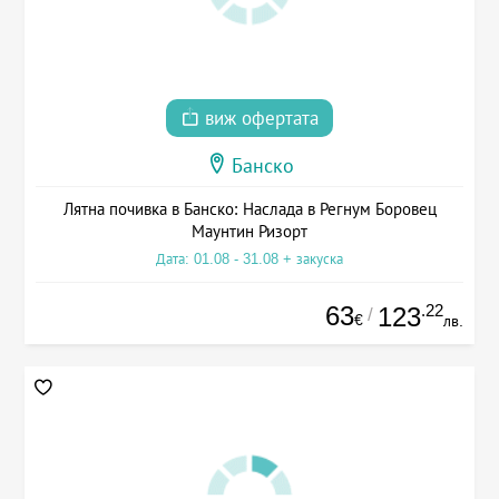
виж офертата
Банско
Лятна почивка в Банско: Наслада в Регнум Боровец
Маунтин Ризорт
Дата: 01.08 - 31.08 + закуска
63
.22
123
/
€
лв.