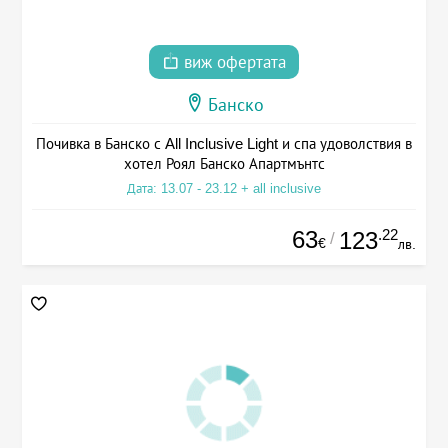
виж офертата
Банско
Почивка в Банско с All Inclusive Light и спа удоволствия в
хотел Роял Банско Апартмънтс
Дата: 13.07 - 23.12 + all inclusive
63
.22
123
/
€
лв.