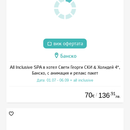
виж офертата
Банско
All Inclusive SPA в хотел Свети Георги СКИ & Холидей 4*,
Банско, с анимация и релакс пакет
Дата: 01.07 - 06.09 + all inclusive
70
.91
136
/
€
лв.