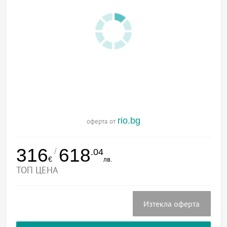
rio.bg
оферта от
316
618
/
.04
€
лв.
ТОП ЦЕНА
Изтекла оферта