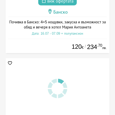
виж офертата
Банско
Почивка в Банско: 4=5 нощувки, закуска и възможност за
обяд и вечеря в хотел Мария Антоанета
Дата: 16.07 - 07.09 + полупансион
120
.70
234
/
€
лв.