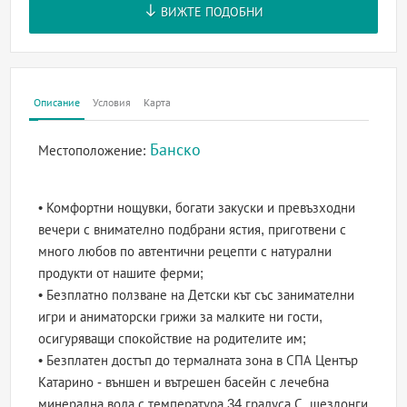
ВИЖТЕ ПОДОБНИ
Описание
Условия
Карта
Банско
Местоположение:
• Комфортни нощувки, богати закуски и превъзходни
вечери с внимателно подбрани ястия, приготвени с
много любов по автентични рецепти с натурални
продукти от нашите ферми;
• Безплатно ползване на Детски кът със занимателни
игри и аниматорски грижи за малките ни гости,
осигуряващи спокойствие на родителите им;
• Безплатен достъп до термалната зона в СПА Център
Катарино - външен и вътрешен басейн с лечебна
минерална вода с температура 34 градуса С, шезлонги