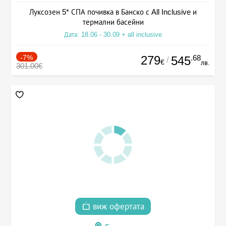
Луксозен 5* СПА почивка в Банско с All Inclusive и
термални басейни
Дата: 18.06 - 30.09 + all inclusive
-7%
279
.68
545
/
€
лв.
301.00€
виж офертата