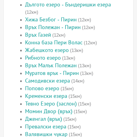
Дългото езеро - Бъндеришки езера
(12км)
Хижа Безбог - Пирин
(12км)
Връх Полежан - Пирин
(12км)
Връх Газей
(12км)
Конна база Пери Волас
(12км)
Жабешкото езеро
(13км)
Рибното езеро
(13км)
Връх Малък Полежан
(13км)
Муратов връх - Пирин
(13км)
Самодивски езера
(14км)
Попово езеро
(15км)
Кременски езера
(15км)
Тевно Езеро (заслон)
(15км)
Момин Двор (връх)
(15км)
Дженгал (връх)
(15км)
Превалски езера
(15км)
Валявишки чукар
(15км)