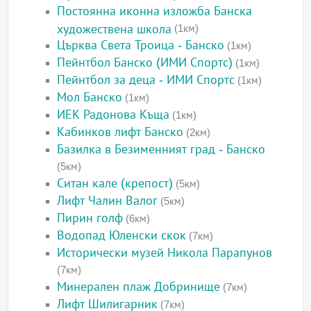
Постоянна иконна изложба Банска
художествена школа
(1км)
Църква Света Троица - Банско
(1км)
Пейнтбол Банско (ИМИ Спортс)
(1км)
Пейнтбол за деца - ИМИ Спортс
(1км)
Мол Банско
(1км)
ИЕК Радонова Къща
(1км)
Кабинков лифт Банско
(2км)
Базилка в Безименният град - Банско
(5км)
Ситан кале (крепост)
(5км)
Лифт Чалин Валог
(5км)
Пирин голф
(6км)
Водопад Юленски скок
(7км)
Исторически музей Никола Парапунов
(7км)
Минерален плаж Добринище
(7км)
Лифт Шилигарник
(7км)