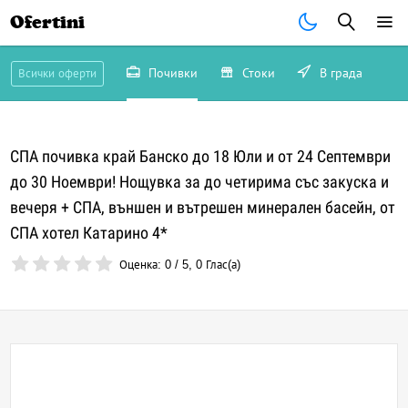
Ofertini
Почивки
Стоки
В града
Всички оферти
СПА почивка край Банско до 18 Юли и от 24 Септември
до 30 Ноември! Нощувка за до четирима със закуска и
вечеря + СПА, външен и вътрешен минерален басейн, от
СПА хотел Катарино 4*
Оценка:
0
/
5
,
0
Глас(а)