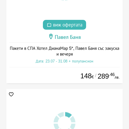
виж офертата
Павел Баня
Пакети в СПА Хотел ДианаМар 5*, Павел Баня със закуска
и вечеря
Дата: 23.07 - 31.08 + полупансион
148
.46
289
/
€
лв.