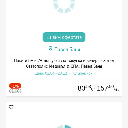
виж офертата
Павел Баня
Пакети 5+ и 7+ нощувки със закуска и вечеря - Хотел
Севтополис Медикъл & СПА, Павел Баня
Дата: 02.04 - 20.12 + полупансион
-1%
.53
.50
80
157
/
€
лв.
81.00€