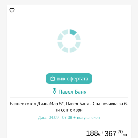
виж офертата
Павел Баня
Балнеохотел ДианаМар 5*, Павел Баня - Спа почивка за 6-
ти септември
Дата: 04.09 - 07.09 + полупансион
188
.70
367
/
€
лв.