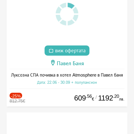
виж офертата
Павел Баня
Луксозна СПА почивка в хотел Atmosphere в Павел баня
Дата: 22.06 - 30.09 + полупансион
-25%
.56
.20
609
1192
/
€
лв.
812.75€