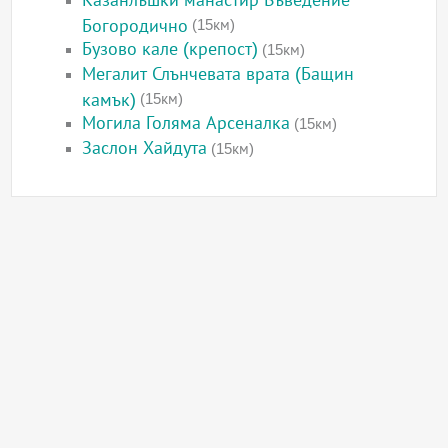
Казанлъшки манастир Въведение
Богородично
(15км)
Бузово кале (крепост)
(15км)
Мегалит Слънчевата врата (Бащин
камък)
(15км)
Могила Голяма Арсеналка
(15км)
Заслон Хайдута
(15км)