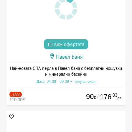
виж офертата
Павел Баня
Най-новата СПА перла в Павел баня с безплатни нощувки
и минерални басейни
Дата: 04.08 - 30.09 + полупансион
-18%
90
.03
176
/
€
лв.
110.00€