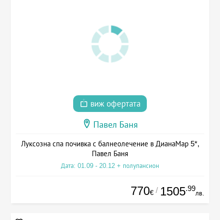
виж офертата
Павел Баня
Луксозна спа почивка с балнеолечение в ДианаМар 5*,
Павел Баня
Дата: 01.09 - 20.12 + полупансион
770
.99
1505
/
€
лв.