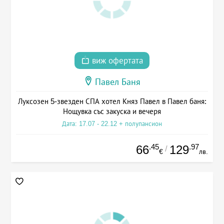
виж офертата
Павел Баня
Луксозен 5-звезден СПА хотел Княз Павел в Павел баня:
Нощувка със закуска и вечеря
Дата: 17.07 - 22.12 + полупансион
.45
.97
66
129
/
€
лв.