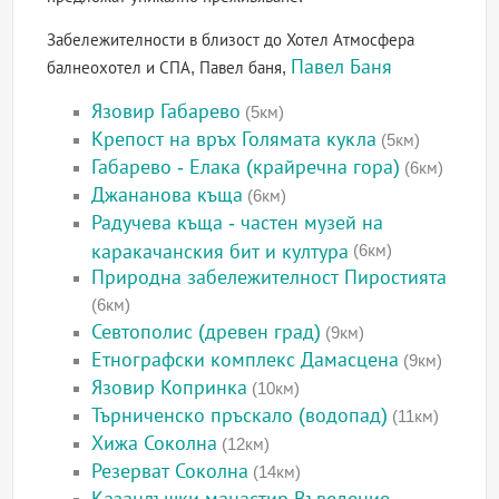
Забележителности в близост до Хотел Атмосфера
Павел Баня
балнеохотел и СПА, Павел баня,
Язовир Габарево
(5км)
Крепост на връх Голямата кукла
(5км)
Габарево - Елака (крайречна гора)
(6км)
Джананова къща
(6км)
Радучева къща - частен музей на
каракачанския бит и култура
(6км)
Природна забележителност Пиростията
(6км)
Севтополис (древен град)
(9км)
Етнографски комплекс Дамасцена
(9км)
Язовир Копринка
(10км)
Търниченско пръскало (водопад)
(11км)
Хижа Соколна
(12км)
Резерват Соколна
(14км)