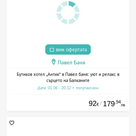
виж офертата
Павел Баня
Бутиков хотел „Антик“ в Павел баня: уют и релакс в
сърцето на Балканите
Дата: 01.06 - 20.12 + полупансион
92
.94
179
/
€
лв.