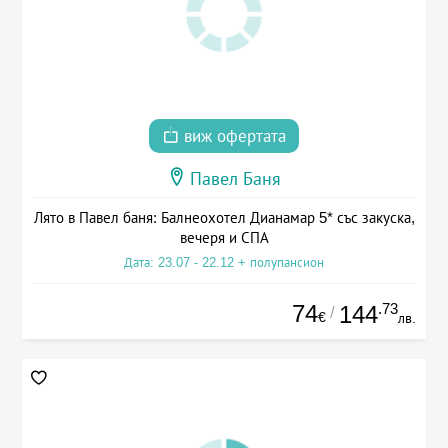
виж офертата
Павел Баня
Лято в Павел баня: Балнеохотел Дианамар 5* със закуска,
вечеря и СПА
Дата: 23.07 - 22.12 + полупансион
74
.73
144
/
€
лв.