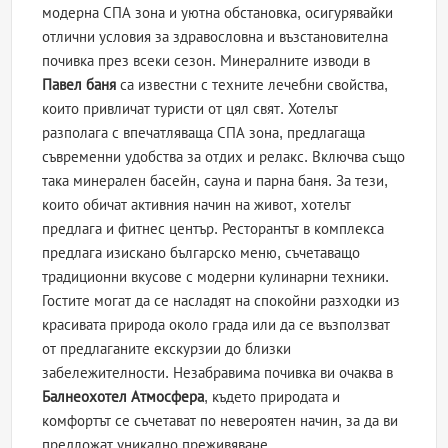
модерна СПА зона и уютна обстановка, осигурявайки
отлични условия за здравословна и възстановителна
почивка през всеки сезон. Минералните изводи в
Павел баня
са известни с техните лечебни свойства,
които привличат туристи от цял свят. Хотелът
разполага с впечатляваща СПА зона, предлагаща
съвременни удобства за отдих и релакс. Включва също
така минерален басейн, сауна и парна баня. За тези,
които обичат активния начин на живот, хотелът
предлага и фитнес център. Ресторантът в комплекса
предлага изискано българско меню, съчетаващо
традиционни вкусове с модерни кулинарни техники.
Гостите могат да се насладят на спокойни разходки из
красивата природа около града или да се възползват
от предлаганите екскурзии до близки
забележителности. Незабравима почивка ви очаква в
Балнеохотел Атмосфера
, където природата и
комфортът се съчетават по невероятен начин, за да ви
предложат уникално преживяване.