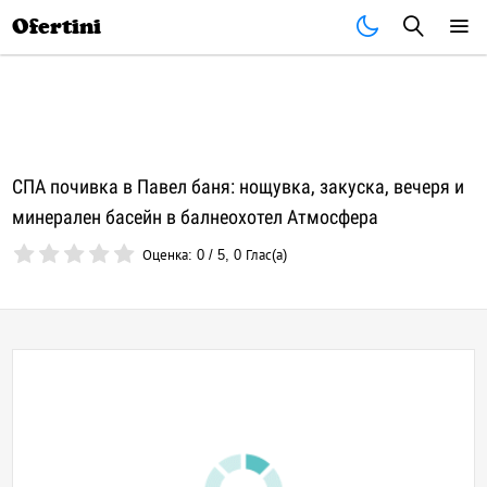
Почивки
Стоки
В града
Всички оферти
Ofertini
СПА почивка в Павел баня: нощувка, закуска, вечеря и
минерален басейн в балнеохотел Атмосфера
Оценка:
0
/
5
,
0
Глас(а)