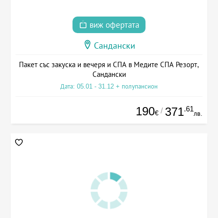
виж офертата
Сандански
Пакет със закуска и вечеря и СПА в Медите СПА Резорт,
Сандански
Дата: 05.01 - 31.12 + полупансион
190
.61
371
/
€
лв.