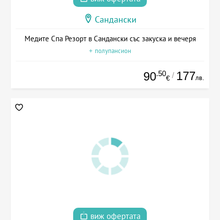
Сандански
Медите Спа Резорт в Сандански със закуска и вечеря
+ полупансион
.50
177
90
/
лв.
€
виж офертата