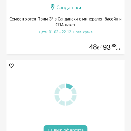
Сандански
Семеен хотел Прим 3* в Сандански с минерален басейн и
СПА пакет
Дата: 01.02 - 22.12 + без храна
48
.88
93
/
€
лв.
виж офертата