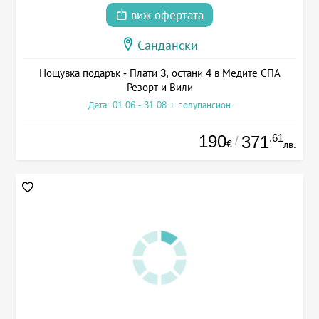
виж офертата
Сандански
Нощувка подарък - Плати 3, остани 4 в Медите СПА
Резорт и Вили
Дата: 01.06 - 31.08 + полупансион
190
.61
371
/
€
лв.