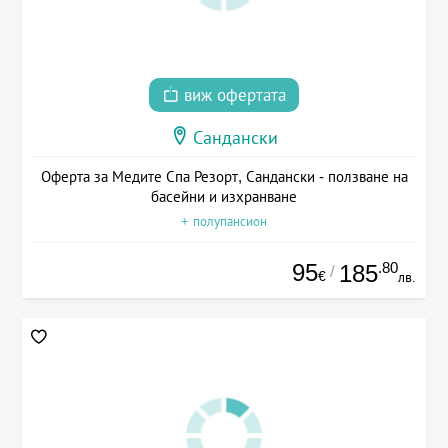
виж офертата
Сандански
Оферта за Медите Спа Резорт, Сандански - ползване на
басейни и изхранване
+ полупансион
95
.80
185
/
€
лв.