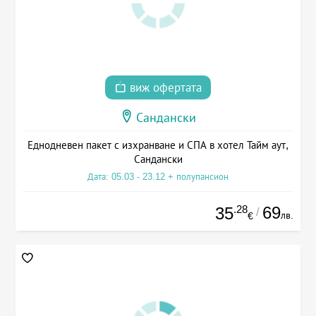
виж офертата
Сандански
Еднодневен пакет с изхранване и СПА в хотел Тайм аут,
Сандански
Дата: 05.03 - 23.12 + полупансион
.28
69
35
/
лв.
€