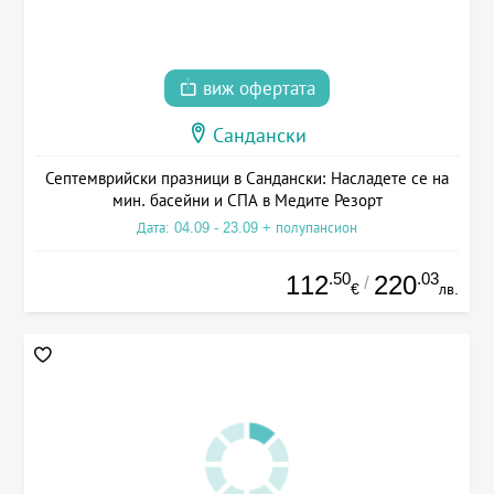
виж офертата
Сандански
Септемврийски празници в Сандански: Насладете се на
мин. басейни и СПА в Медите Резорт
Дата: 04.09 - 23.09 + полупансион
.50
.03
112
220
/
€
лв.