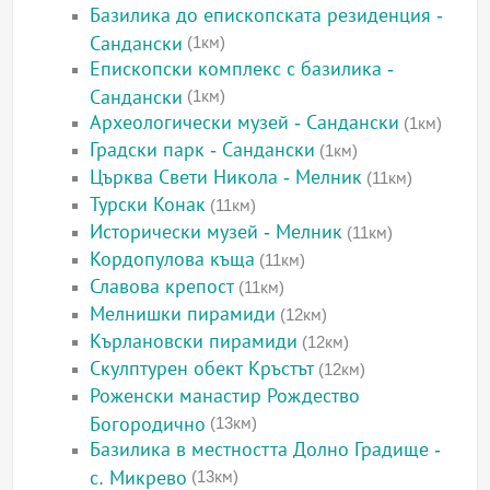
Базилика до епископската резиденция -
Сандански
(1км)
Епископски комплекс с базилика -
Сандански
(1км)
Археологически музей - Сандански
(1км)
Градски парк - Сандански
(1км)
Църква Свети Никола - Мелник
(11км)
Турски Конак
(11км)
Исторически музей - Мелник
(11км)
Кордопулова къща
(11км)
Славова крепост
(11км)
Мелнишки пирамиди
(12км)
Кърлановски пирамиди
(12км)
Скулптурен обект Кръстът
(12км)
Роженски манастир Рождество
Богородично
(13км)
Базилика в местността Долно Градище -
с. Микрево
(13км)