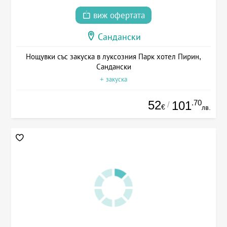
виж офертата
Сандански
Нощувки със закуска в луксозния Парк хотел Пирин,
Сандански
+ закуска
52
.70
101
/
€
лв.