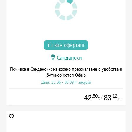
виж офертата
Сандански
Почивка в Сандански: изискано преживяване с удобства в
бутиков хотел Офир
Дата: 25.06 - 30.09 + закуска
.50
.12
42
83
/
€
лв.