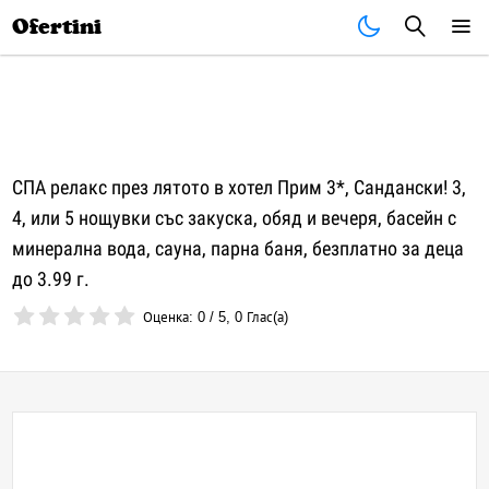
Почивки
Стоки
В града
Всички оферти
Ofertini
СПА релакс през лятото в хотел Прим 3*, Сандански! 3,
4, или 5 нощувки със закуска, обяд и вечеря, басейн с
минерална вода, сауна, парна баня, безплатно за деца
до 3.99 г.
Оценка:
0
/
5
,
0
Глас(а)