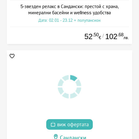
5-звезден релакс в Сандански: престой с храна,
минерални басейни и wellness удобства
Дата: 02.01 - 23.12 + полупансион
.50
.68
52
102
/
€
лв.
виж офертата
Сандански