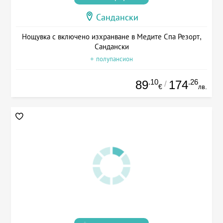
Сандански
Нощувка с включено изхранване в Медите Спа Резорт,
Сандански
+ полупансион
.10
.26
89
174
/
€
лв.