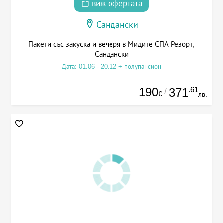
виж офертата
Сандански
Пакети със закуска и вечеря в Мидите СПА Резорт,
Сандански
Дата: 01.06 - 20.12 + полупансион
190
.61
371
/
€
лв.