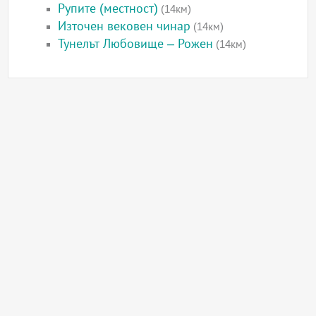
Рупите (местност)
(14км)
Източен вековен чинар
(14км)
Тунелът Любовище – Рожен
(14км)