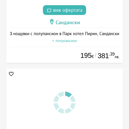
виж офертата
Сандански
3 нощувки с полупансион в Парк хотел Пирин, Сандански
+ полупансион
195
.39
381
/
€
лв.