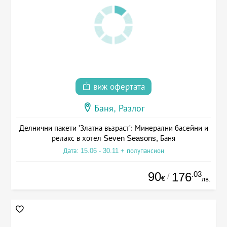
виж офертата
Баня, Разлог
Делнични пакети 'Златна възраст': Минерални басейни и
релакс в хотел Seven Seasons, Баня
Дата: 15.06 - 30.11 + полупансион
90
.03
176
/
€
лв.