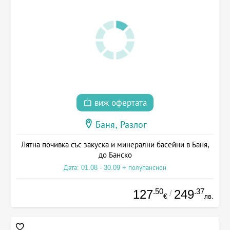
виж офертата
Баня, Разлог
Лятна почивка със закуска и минерални басейни в Баня,
до Банско
Дата: 01.08 - 30.09 + полупансион
.50
.37
127
249
/
€
лв.