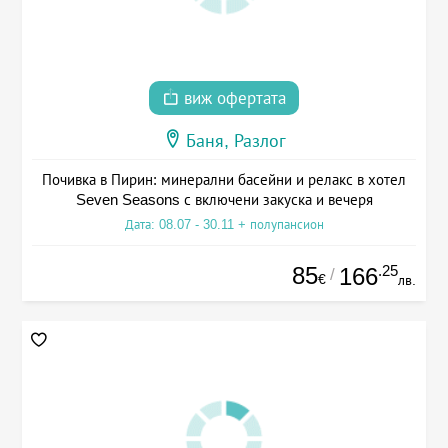
виж офертата
Баня, Разлог
Почивка в Пирин: минерални басейни и релакс в хотел
Seven Seasons с включени закуска и вечеря
Дата: 08.07 - 30.11 + полупансион
85
.25
166
/
€
лв.