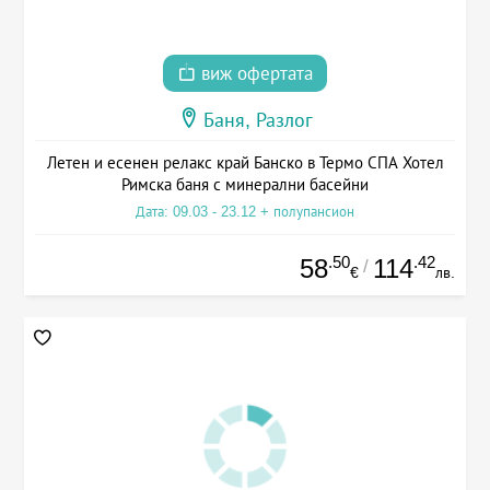
виж офертата
Баня, Разлог
Летен и есенен релакс край Банско в Термо СПА Хотел
Римска баня с минерални басейни
Дата: 09.03 - 23.12 + полупансион
.50
.42
58
114
/
€
лв.