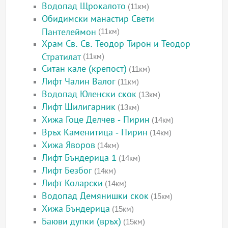
Водопад Щрокалото
(11км)
Обидимски манастир Свети
Пантелеймон
(11км)
Храм Св. Св. Теодор Тирон и Теодор
Стратилат
(11км)
Ситан кале (крепост)
(11км)
Лифт Чалин Валог
(11км)
Водопад Юленски скок
(13км)
Лифт Шилигарник
(13км)
Хижа Гоце Делчев - Пирин
(14км)
Връх Каменитица - Пирин
(14км)
Хижа Яворов
(14км)
Лифт Бъндерица 1
(14км)
Лифт Безбог
(14км)
Лифт Коларски
(14км)
Водопад Демянишки скок
(15км)
Хижа Бъндерица
(15км)
Баюви дупки (връх)
(15км)