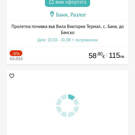
виж офертата
Баня, Разлог
Пролетна почивка във Вила Виктория Термал, с. Баня, до
Банско
Дата: 23.03 - 31.08 + полупансион
-8%
.80
115
58
/
лв.
€
63.91€