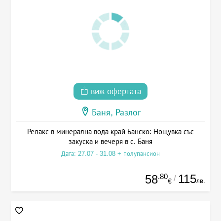
виж офертата
Баня, Разлог
Релакс в минерална вода край Банско: Нощувка със
закуска и вечеря в с. Баня
Дата: 27.07 - 31.08 + полупансион
.80
115
58
/
лв.
€