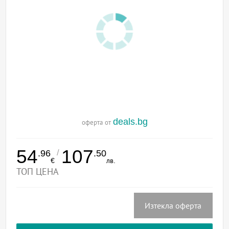
deals.bg
оферта от
54
107
/
.96
.50
€
лв.
ТОП ЦЕНА
Изтекла оферта