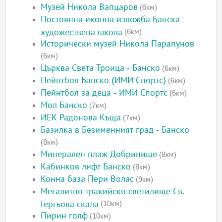
Музей Никола Вапцаров
(6км)
Постоянна иконна изложба Банска
художествена школа
(6км)
Исторически музей Никола Парапунов
(6км)
Църква Света Троица - Банско
(6км)
Пейнтбол Банско (ИМИ Спортс)
(6км)
Пейнтбол за деца - ИМИ Спортс
(6км)
Мол Банско
(7км)
ИЕК Радонова Къща
(7км)
Базилка в Безименният град - Банско
(8км)
Минерален плаж Добринище
(8км)
Кабинков лифт Банско
(8км)
Конна база Пери Волас
(9км)
Мегалитно тракийско светилище Св.
Гергьова скала
(10км)
Пирин голф
(10км)