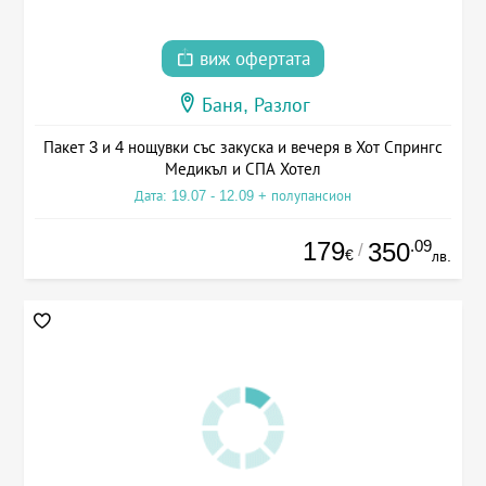
виж офертата
Баня, Разлог
Пакет 3 и 4 нощувки със закуска и вечеря в Хот Спрингс
Медикъл и СПА Хотел
Дата: 19.07 - 12.09 + полупансион
179
.09
350
/
€
лв.