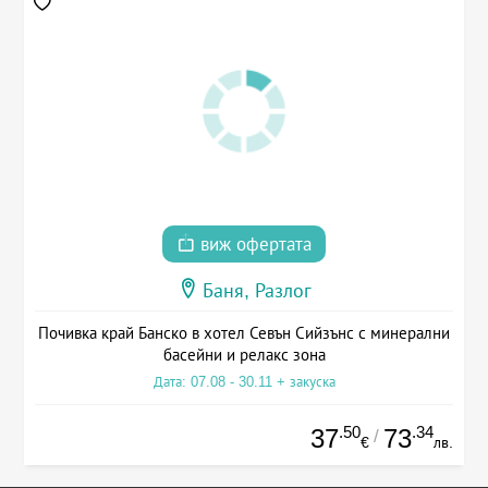
виж офертата
Баня, Разлог
Почивка край Банско в хотел Севън Сийзънс с минерални
басейни и релакс зона
Дата: 07.08 - 30.11 + закуска
.50
.34
37
73
/
€
лв.