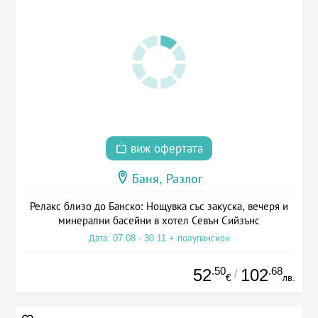
виж офертата
Баня, Разлог
Релакс близо до Банско: Нощувка със закуска, вечеря и
минерални басейни в хотел Севън Сийзънс
Дата: 07.08 - 30.11 + полупансион
.50
.68
52
102
/
€
лв.