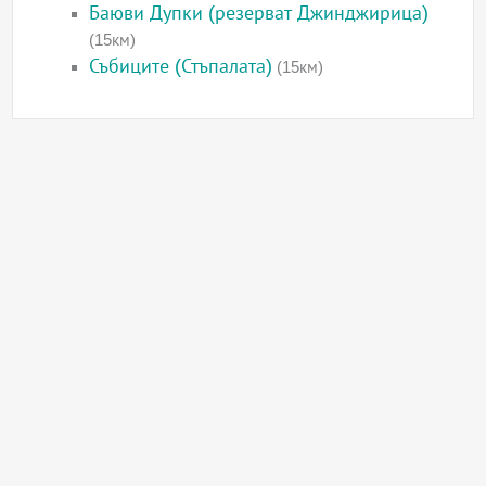
Баюви Дупки (резерват Джинджирица)
(15км)
Събиците (Стъпалата)
(15км)