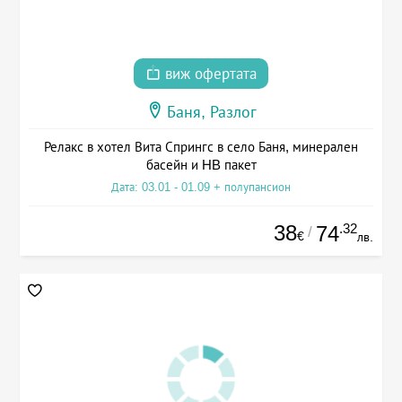
виж офертата
Баня, Разлог
Релакс в хотел Вита Спрингс в село Баня, минерален
басейн и HB пакет
Дата: 03.01 - 01.09 + полупансион
38
.32
74
/
€
лв.