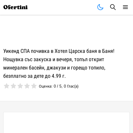
Почивки
Стоки
В града
Всички оферти
Ofertini
Уикенд СПА почивка в Хотел Царска баня в Баня!
Нощувка със закуска и вечеря, топъл открит
минерален басейн, джакузи и горещо топило,
безплатно за дете до 4.99 г.
Оценка:
0
/
5
,
0
Глас(а)