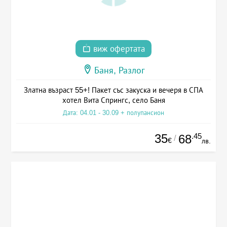
виж офертата
Баня, Разлог
Златна възраст 55+! Пакет със закуска и вечеря в СПА
хотел Вита Спрингс, село Баня
Дата: 04.01 - 30.09 + полупансион
35
.45
68
/
€
лв.