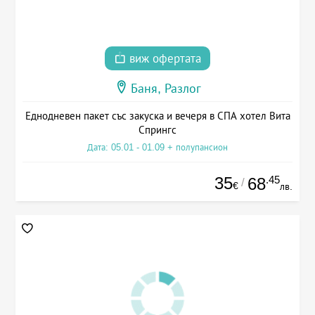
виж офертата
Баня, Разлог
Еднодневен пакет със закуска и вечеря в СПА хотел Вита
Спрингс
Дата: 05.01 - 01.09 + полупансион
35
.45
68
/
€
лв.