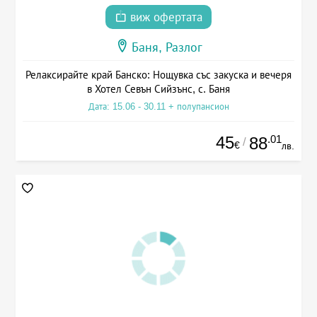
виж офертата
Баня, Разлог
Релаксирайте край Банско: Нощувка със закуска и вечеря
в Хотел Севън Сийзънс, с. Баня
Дата: 15.06 - 30.11 + полупансион
45
.01
88
/
€
лв.