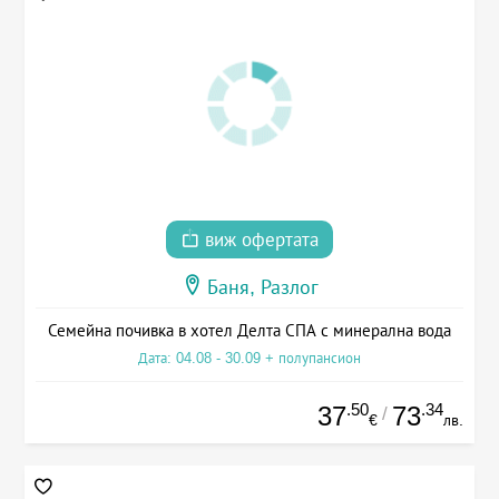
виж офертата
Баня, Разлог
Семейна почивка в хотел Делта СПА с минерална вода
Дата: 04.08 - 30.09 + полупансион
.50
.34
37
73
/
€
лв.