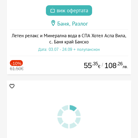
виж офертата
Баня, Разлог
Летен релакс и Минерална вода в СПА Хотел Аспа Вила,
с. Баня край Банско
Дата: 03.07 - 24.09 + полупансион
-10%
.35
.26
55
108
/
€
лв.
61.50€