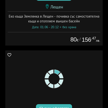
Лещен
Еко къща Зeмлянка в Лещен - почивка със самостоятелна
къща и отопляем външен басейн
Дата: 01.06 - 20.12 + без храна
80
.47
156
/
€
лв.