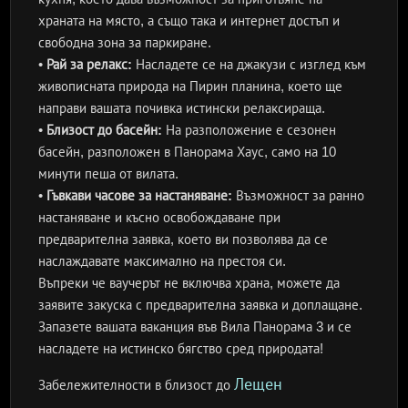
храната на място, а също така и интернет достъп и
свободна зона за паркиране.
•
Рай за релакс:
Насладете се на джакузи с изглед към
живописната природа на Пирин планина, което ще
направи вашата почивка истински релаксираща.
•
Близост до басейн:
На разположение е сезонен
басейн, разположен в Панорама Хаус, само на 10
минути пеша от вилата.
•
Гъвкави часове за настаняване:
Възможност за ранно
настаняване и късно освобождаване при
предварителна заявка, което ви позволява да се
наслаждавате максимално на престоя си.
Въпреки че ваучерът не включва храна, можете да
заявите закуска с предварителна заявка и доплащане.
Запазете вашата ваканция във Вила Панорама 3 и се
насладете на истинско бягство сред природата!
Лещен
Забележителности в близост до