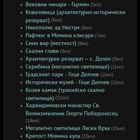
Вековни чинари - Гърмен
(5км)
Ковачевица (архитектурно-исторически
резерват)
(6км)
Никополис ад Нестум
(6км)
Рафтинг в Момина клисура
(7км)
Сини вир (местност)
(8км)
Скални глави
(9км)
Архитектурен резерват – с. Долен
(9км)
Скрибина (мегалитно светилище)
(11км)
Градският парк - Гоце Делчев
(11км)
Исторически музей - Гоце Делчев
(12км)
Козия камък (тракийско скално
светилище)
(12км)
Хаджидимовски манастир Св.
Великомъченик Георги Победоносец
(14км)
Мегалитно светилище Ляски Връх
(15км)
Крепост Момина кула
(15км)