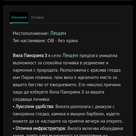
Описание
Условия
Лещен
Местоположение:
Тип настаняване:
OB - без храна
Лещен
Вила Панорама 3
в село
предлага уникална
възможност за спокойна почивка в уединение и
хармония с природата. Разположена с красива гледка
към Пирин планина, тази вила е идеалното място за
вашето бягство от ежедневието. Ето няколко причини
защо да изберете Вила Панорама 3 за вашата
следваща почивка:
•
Луксозни удобства:
Вилата разполага с джакузи с
панорамна гледка, камина и външно барбекю, където
можете да се насладите на приятни вечери на открито.
•
Отлична инфраструктура:
Вилата включва оборудвана
кухня, което дава възможност за приготвяне на