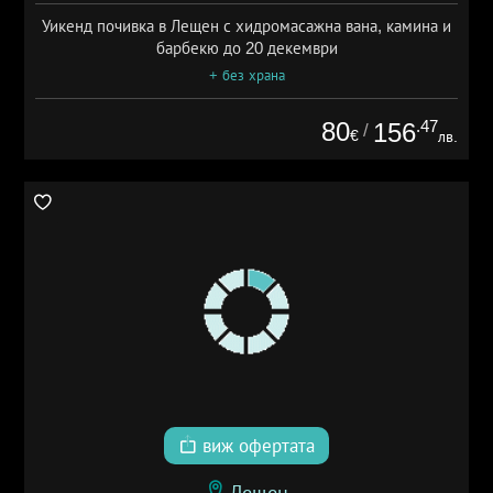
Уикенд почивка в Лещен с хидромасажна вана, камина и
барбекю до 20 декември
+ без храна
80
.47
156
/
€
лв.
виж офертата
Лещен