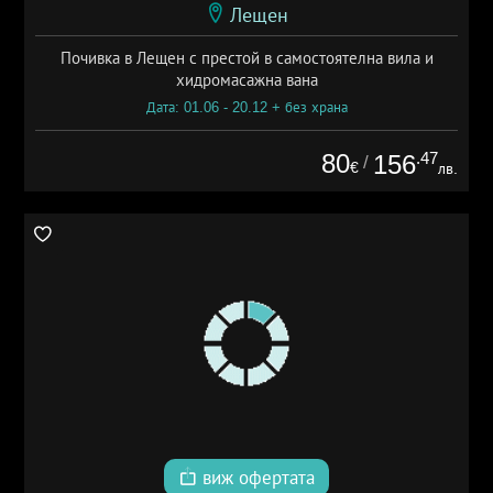
Лещен
Почивка в Лещен с престой в самостоятелна вила и
хидромасажна вана
Дата: 01.06 - 20.12 + без храна
80
.47
156
/
€
лв.
виж офертата