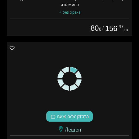
и камина
+ без храна
80
.47
156
/
€
лв.
виж офертата
Лещен