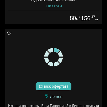
+ без храна
80
.47
156
/
€
лв.
виж офертата
Лещен
Изгодна почивка във Вила Панорама 3 в Лещен с джакузи