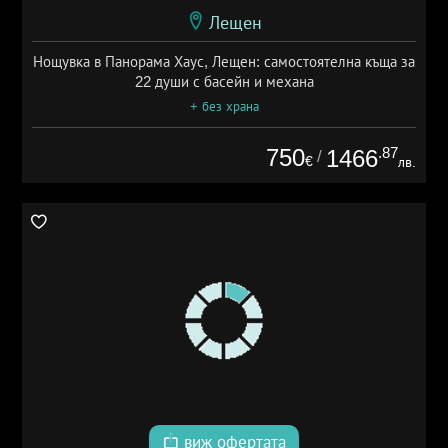
Лещен
Нощувка в Панорама Хаус, Лещен: самостоятелна къща за
22 души с басейн и механа
+ без храна
750
.87
1466
/
€
лв.
виж офертата