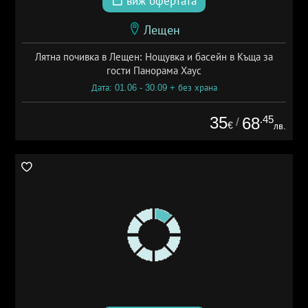
виж офертата
Лещен
Лятна почивка в Лещен: Нощувка и басейн в Къща за
гости Панорама Хаус
Дата: 01.06 - 30.09 + без храна
35
.45
68
/
€
лв.