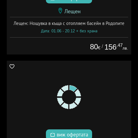
Лещен
Лещен: Нощувка в къща с отопляем басейн в Родопите
Дата: 01.06 - 20.12 + без храна
80
.47
156
/
€
лв.
виж офертата