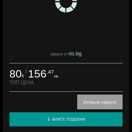
rio.bg
оферта от
80
156
/
.47
€
лв.
ТОП ЦЕНА
Изтекла оферта
ВИЖТЕ ПОДОБНИ