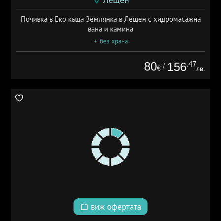
Почивка в Еко къща Землянка в Лещен с хидромасажна
вана и камина
+ без храна
80
.47
156
/
€
лв.
виж офертата