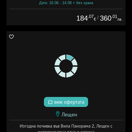
Дата: 16.06 - 14.08 + без храна
.07
.01
184
360
/
€
лв.
виж офертата
Лещен
Изгодна почивка във Вила Панорама 2, Лещен с
хидромасажна вана и камина