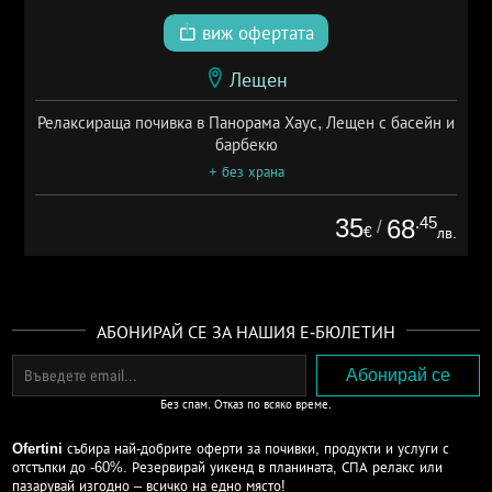
виж офертата
Лещен
Релаксираща почивка в Панорама Хаус, Лещен с басейн и
барбекю
+ без храна
35
.45
68
/
€
лв.
АБОНИРАЙ СЕ ЗА НАШИЯ Е-БЮЛЕТИН
Без спам. Отказ по всяко време.
Ofertini
събира най-добрите оферти за почивки, продукти и услуги с
отстъпки до -60%. Резервирай уикенд в планината, СПА релакс или
пазарувай изгодно – всичко на едно място!