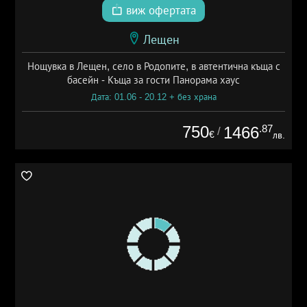
виж офертата
Лещен
Нощувка в Лещен, село в Родопите, в автентична къща с
басейн - Къща за гости Панорама хаус
Дата: 01.06 - 20.12 + без храна
750
.87
1466
/
€
лв.