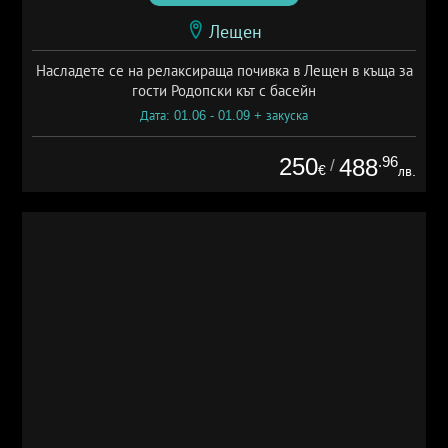
Лещен
Насладете се на релаксираща почивка в Лещен в къща за
гости Родопски кът с басейн
Дата: 01.06 - 01.09 + закуска
250
.96
488
/
€
лв.