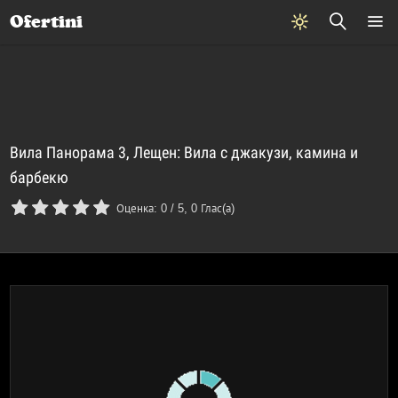
Почивки
Стоки
В града
Всички оферти
Ofertini
Вила Панорама 3, Лещен: Вила с джакузи, камина и
барбекю
Оценка:
0
/
5
,
0
Глас(а)