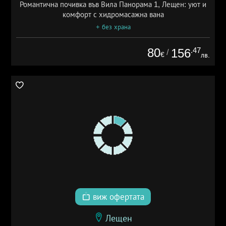
Романтична почивка във Вила Панорама 1, Лещен: уют и
комфорт с хидромасажна вана
+ без храна
80
.47
156
/
€
лв.
виж офертата
Лещен