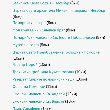
Базилика Света София - Несебър
(8км)
Църква Свети архангели Михаил и Гавраил - Несебър
(8км)
Поморийско езеро
(8км)
Мол Роял Бийч - Слънчев бряг
(8км)
Поморийски манастир Св. Георги Победоносец
(9км)
Музей на солта
(9км)
Църква Свето Преображение Господне - Поморие
(10км)
Язовир Порой
(10км)
Тракийска гробница Кухата могила
(10км)
Резерват Старите поморийски къщи
(10км)
Фарът на Поморие
(11км)
Емонски манастир Св. Андрей
(12км)
Емонски манастир Св. Власий
(13км)
Плаж Сарафово
(14км)