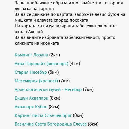
За да приближите образа използвайте + и - в горния
ляв ъгъл на картата
За да се движите по картата, задръжте левия бутон на
мишката и влачете според посоката
На картата са визуализирани забележителностите
около Ахелой
За да видите избраната забележителност, просто
кликнете на иконката
Къмпинг Лозана
(2км)
Аква Парадайз (аквапарк)
(4км)
Стария Несебър
(6км)
Месемврия (крепост)
(7км)
Археологически музей - Несебър
(7км)
Екшън Аквапарк
(8км)
Аквапарк Кубан
(8км)
Картинг писта Слънчев Бряг
(8км)
Базилика Света Богородица Елеуса
(8км)