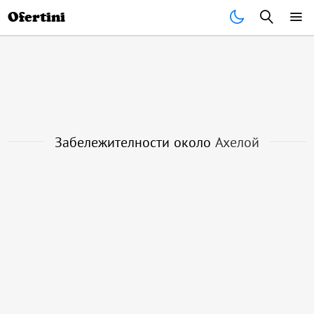
Почивки
Стоки
В града
Всички оферти
Ofertini
Забележителности около
Ахелой