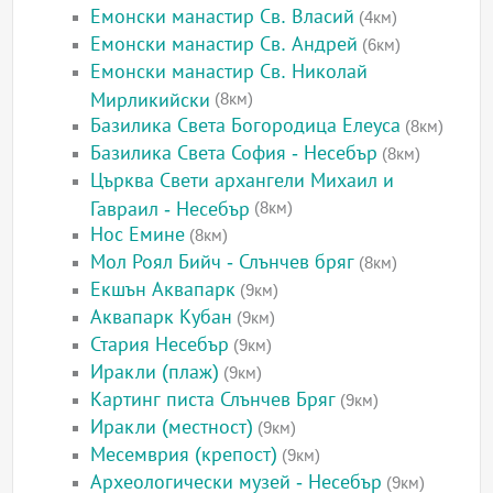
Емонски манастир Св. Власий
(4км)
Емонски манастир Св. Андрей
(6км)
Емонски манастир Св. Николай
Мирликийски
(8км)
Базилика Света Богородица Елеуса
(8км)
Базилика Света София - Несебър
(8км)
Църква Свети архангели Михаил и
Гавраил - Несебър
(8км)
Нос Емине
(8км)
Мол Роял Бийч - Слънчев бряг
(8км)
Екшън Аквапарк
(9км)
Аквапарк Кубан
(9км)
Стария Несебър
(9км)
Иракли (плаж)
(9км)
Картинг писта Слънчев Бряг
(9км)
Иракли (местност)
(9км)
Месемврия (крепост)
(9км)
Археологически музей - Несебър
(9км)