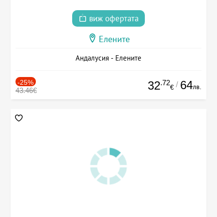
виж офертата
Елените
Андалусия - Елените
-25%
.72
64
32
/
лв.
€
43.46€