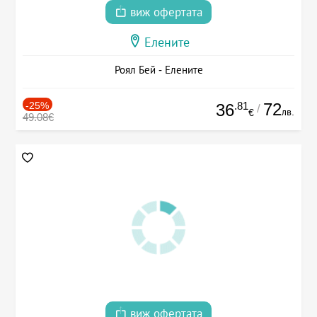
виж офертата
Елените
Роял Бей - Елените
-25%
.81
72
36
/
лв.
€
49.08€
виж офертата