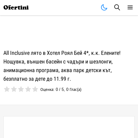
Почивки
Стоки
В града
Всички оферти
Ofertini
All Inclusive лято в Хотел Роял Бей 4*, к.к. Елените!
Нощувка, външен басейн с чадъри и шезлонги,
анимационна програма, аква парк детски кът,
безплатно за дете до 11.99 г.
Оценка:
0
/
5
,
0
Глас(а)