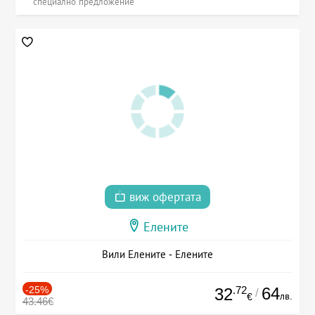
специално предложение
виж офертата
Елените
Вили Елените - Елените
-25%
.72
64
32
/
лв.
€
43.46€