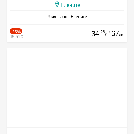
Елените
Роял Парк - Елените
-25%
.26
67
34
/
лв.
€
45.51€