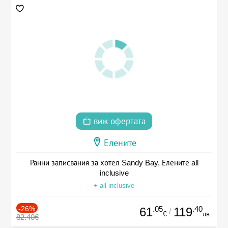
виж офертата
Елените
Ранни записвания за хотел Sandy Bay, Елените all
inclusive
+ all inclusive
-26%
.05
.40
61
119
/
€
лв.
82.40€