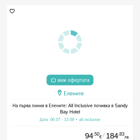
виж офертата
Елените
На първа линия в Елените: All Inclusive почивка в Sandy
Bay Hotel
Дата: 06.07 - 13.09 + all inclusive
.50
.83
94
184
/
€
лв.