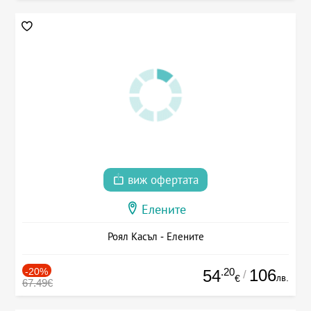
виж офертата
Елените
Роял Касъл - Елените
-20%
.20
106
54
/
лв.
€
67.49€