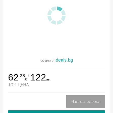
deals.bg
оферта от
62
122
/
.38
€
лв.
ТОП ЦЕНА
Изтекла оферта