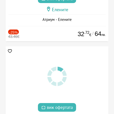
Елените
Атриум - Елените
-25%
.72
64
32
/
лв.
€
43.46€
виж офертата