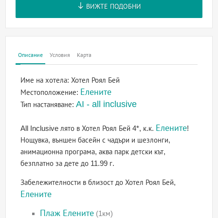
ВИЖТЕ ПОДОБНИ
Описание
Условия
Карта
Име на хотела:
Хотел Роял Бей
Елените
Местоположение:
AI - all inclusive
Тип настаняване:
Елените
All Inclusive лято в Хотел Роял Бей 4*, к.к.
!
Нощувка, външен басейн с чадъри и шезлонги,
анимационна програма, аква парк детски кът,
безплатно за дете до 11.99 г.
Забележителности в близост до Хотел Роял Бей,
Елените
Плаж Елените
(1км)