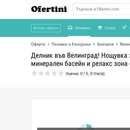
Ofertini
Почивки
Стоки
Всички оферти
Оферти
Почивки и Екскурзии
България
Вели
Делник във Велинград! Нощувка за
минерален басейн и релакс зона 
Оценка:
0
/
5
,
0
Глас(а)