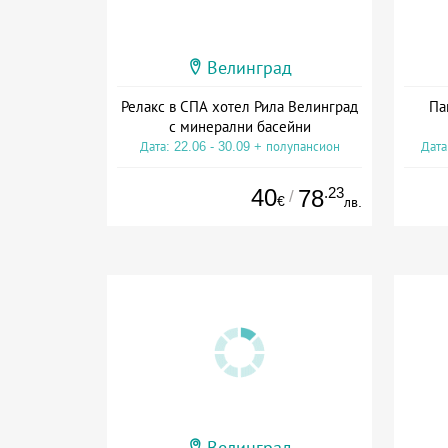
Велинград
Релакс в СПА хотел Рила Велинград
Па
с минерални басейни
Дата: 22.06 - 30.09 + полупансион
Дата
40
.23
78
/
€
лв.
Велинград