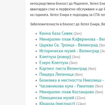
непосредствена близост до Родопите. Хотел Ени
авангарден стил и перфектно обслужване и ще 
на годината. Хотел Енира е подходящ за СПА по
Забележителности в близост до Хотел Енира, В
Конна база Сивек
(2км)
Минерален плаж Каферинова - Ве
Църква Св. Троица - Велинград
(3к
Исторически музей - Велинград
(3к
Клептуза (извор)
(3км)
Езеро Клептуза
(3км)
Картинг писта Велинград
(4км)
Пещера Лепеница
(8км)
Базилика в местността Николица -
Часовникова кула - Ракитово
(9км)
Минерален плаж Костандово
(9км)
Плиоценски музей
(12км)
Юндола (местност)
(13км)