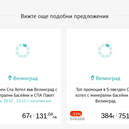
Вижте още подобни предложения
Велинград
Велинград
зен Спа Хотел във Велинград с
Топ промоция в 5-звезден 
рални Басейни и СПА Пакет
хотел с минерални басейни
Велинград
а: 28.07 - 23.12 + полупансион
Дата: 01.09 - 20.12 + полупанс
67
.04
-33%
384
131
75
/
/
€
€
лв.
576.00€