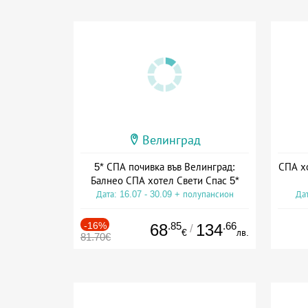
Велинград
5* СПА почивка във Велинград:
СПА хо
Балнео СПА хотел Свети Спас 5*
Дата: 16.07 - 30.09 + полупансион
Дат
-16%
.85
.66
68
134
/
€
лв.
81.70€