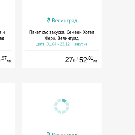
Велинград
а и
Пакет със закуска, Семеен Хотел
ад
Жери, Велинград
Дата: 01.04 - 23.12 + закуска
.97
27
.81
3
52
/
€
лв.
лв.
Велинград