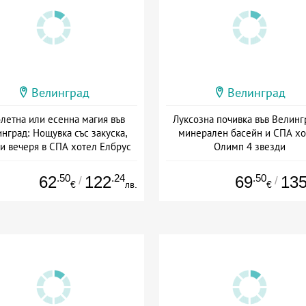
Велинград
Велинград
летна или есенна магия във
Луксозна почивка във Велинг
нград: Нощувка със закуска,
минерален басейн и СПА хо
 и вечеря в СПА хотел Елбрус
Олимп 4 звезди
: 16.09 - 22.12 + пълен пансион
Дата: 07.09 - 20.12 + полупанс
.50
.24
.50
62
122
69
13
/
/
€
лв.
€