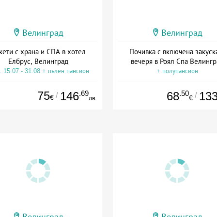
Велинград
Велинград
кети с храна и СПА в хотел
Почивка с включена закуск
Елбрус, Велинград
вечеря в Роял Спа Велингр
: 15.07 - 31.08 + пълен пансион
+ полупансион
75
.69
.50
146
68
13
/
/
€
лв.
€
Велинград
Велинград