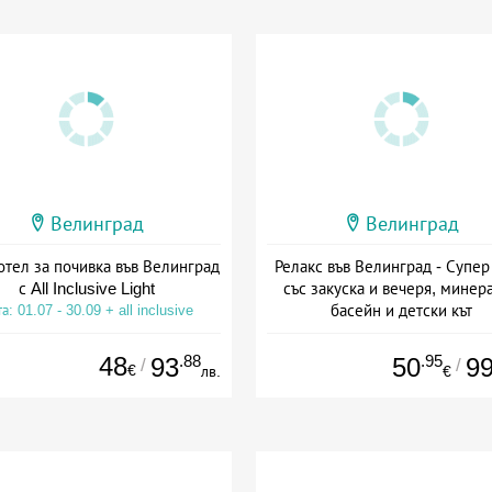
Велинград
Велинград
тел за почивка във Велинград
Релакс във Велинград - Супер
с All Inclusive Light
със закуска и вечеря, минер
басейн и детски кът
а: 01.07 - 30.09 + all inclusive
Дата: 17.07 - 30.09 + полупанс
48
.88
.95
93
50
9
/
/
€
лв.
€