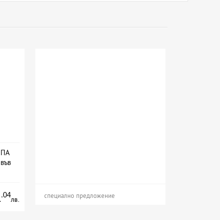
СПА
 във
ион
.04
1
специално предложение
лв.