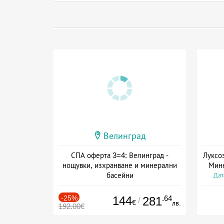
Велинград
СПА оферта 3=4: Велинград -
Луксо
нощувки, изхранване и минерални
Мине
басейни
Дат
Дата: 01.07 - 30.09 + полупансион
-25%
144
.64
281
/
€
лв.
192.00€