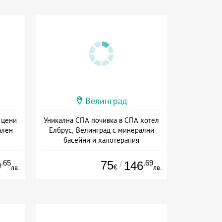
Велинград
 цени
Уникална СПА почивка в СПА хотел
ален
Елбрус, Велинград с минерални
басейни и халотерапия
ион
Дата: 15.07 - 15.09 + пълен пансион
.65
75
.69
9
146
/
€
лв.
лв.