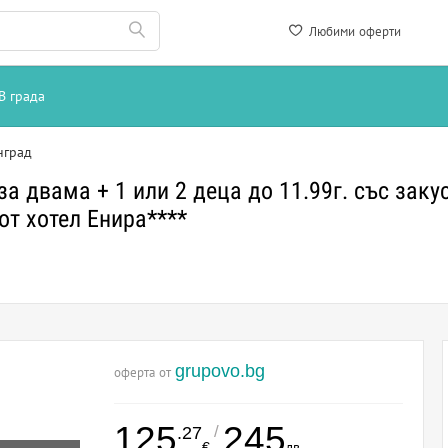
Любими оферти
В града
нград
 двама + 1 или 2 деца до 11.99г. със закус
от хотел Енира****
grupovo.bg
оферта от
125
245
/
.27
€
лв.