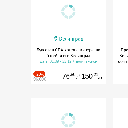
Велинград
Луксозен СПА хотел с минерални
Про
басейни във Велинград
Вели
обяд
Дата: 01.09 - 22.12 + полупансион
Дата
-20%
.80
.21
76
150
/
€
лв.
96.00€