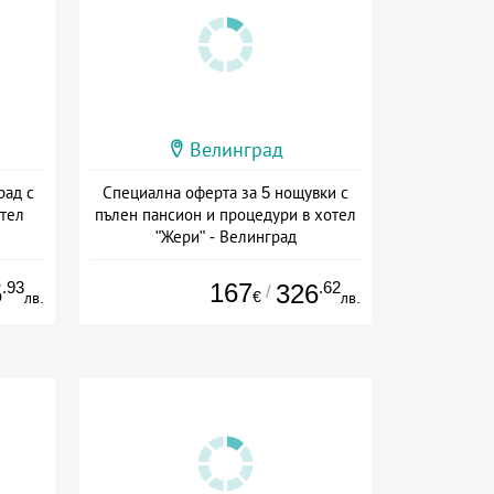
Велинград
рад с
Специална оферта за 5 нощувки с
тел
пълен пансион и процедури в хотел
"Жери" - Велинград
ион
Дата: 01.04 - 23.12 + пълен пансион
.93
167
.62
5
326
/
€
лв.
лв.