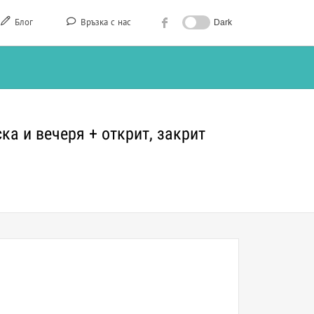
Блог
Връзка с нас
Dark
ка и вечеря + открит, закрит