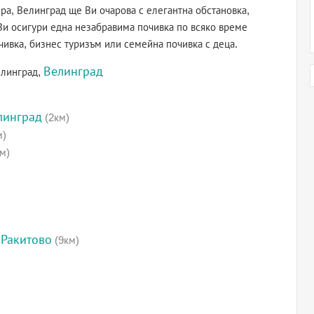
ра, Велинград ще Ви очарова с елегантна обстановка,
Ви осигури една незабравима почивка по всяко време
чивка, бизнес туризъм или семейна почивка с деца.
Велинград
елинград,
линград
(2км)
м)
м)
 Ракитово
(9км)