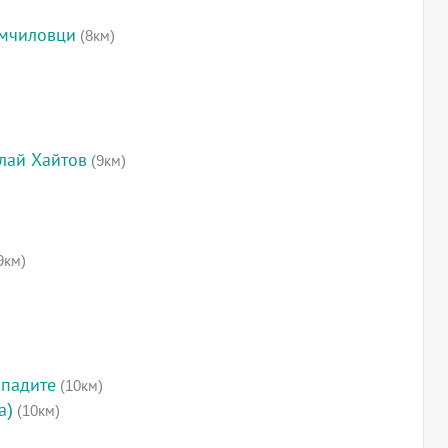
омчиловци
(8км)
лай Хайтов
(9км)
9км)
опадите
(10км)
а)
(10км)