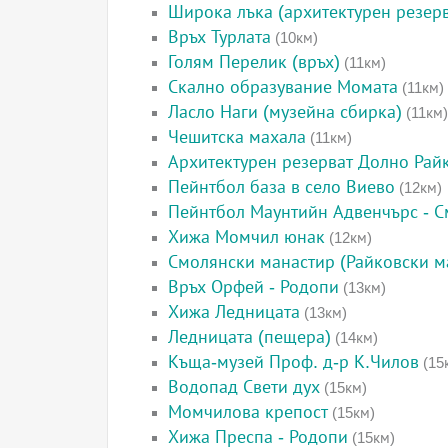
Широка лъка (архитектурен резерв
Връх Турлата
(10км)
Голям Перелик (връх)
(11км)
Скално образувание Момата
(11км)
Ласло Наги (музейна сбирка)
(11км)
Чешитска махала
(11км)
Архитектурен резерват Долно Рай
Пейнтбол база в село Виево
(12км)
Пейнтбол Маунтийн Адвенчърс - 
Хижа Момчил юнак
(12км)
Смолянски манастир (Райковски м
Връх Орфей - Родопи
(13км)
Хижа Ледницата
(13км)
Ледницата (пещера)
(14км)
Къща-музей Проф. д-р К.Чилов
(15
Водопад Свети дух
(15км)
Момчилова крепост
(15км)
Хижа Преспа - Родопи
(15км)