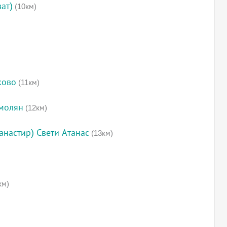
ат)
(10км)
ково
(11км)
Смолян
(12км)
анастир) Свети Атанас
(13км)
км)