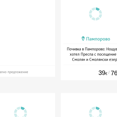
Пампорово
Почивка в Пампорово: Нощув
хотел Преспа с посещение
Смолян и Смолянски езер
Дата: 10.07 - 06.09 + полупанс
39
7
/
ално предложение
€