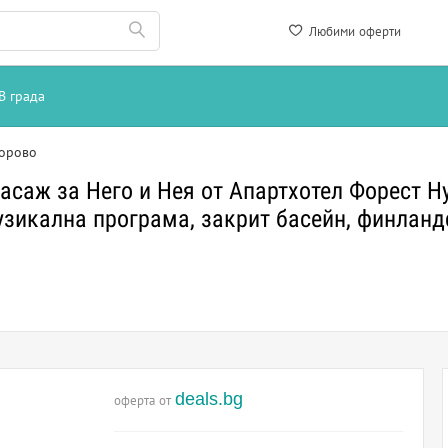
Любими оферти
В града
орово
асаж за Него и Нея от Апартхотел Форест Ну
узикална програма, закрит басейн, финланд
.
deals.bg
оферта от