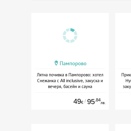
Пампорово
Лятна почивка в Пампорово: хотел
Прик
Снежанка с All inclusive, закуска и
Ну
вечеря, басейн и сауна
заку
Дата: 22.07 - 12.09 + all inclusive
Дат
49
.84
95
/
€
лв.