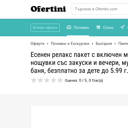
Ofertini
Почивки
Стоки
Всички оферти
Оферти
Почивки и Екскурзии
България
Памп
Есенен релакс пакет с включен м
нощувки със закуски и вечери, м
баня, безплатно за дете до 5.99 г
Оценка:
0
/
5
,
0
Глас(а)