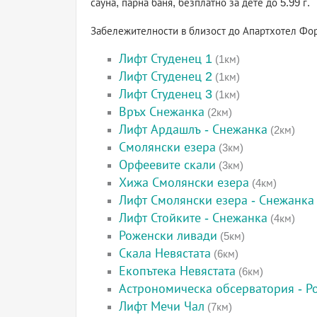
сауна, парна баня, безплатно за дете до 5.99 г.
Забележителности в близост до Апартхотел Фо
Лифт Студенец 1
(1км)
Лифт Студенец 2
(1км)
Лифт Студенец 3
(1км)
Връх Снежанка
(2км)
Лифт Ардашлъ - Снежанка
(2км)
Смолянски езера
(3км)
Орфеевите скали
(3км)
Хижа Смолянски езера
(4км)
Лифт Смолянски езера - Снежанка
Лифт Стойките - Снежанка
(4км)
Роженски ливади
(5км)
Скала Невястата
(6км)
Екопътека Невястата
(6км)
Астрономическа обсерватория - Р
Лифт Мечи Чал
(7км)