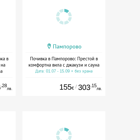
Пампорово
ка в
Почивка в Пампорово: Престой в
 на
комфортна вила с джакузи и сауна
а
Дата: 01.07 - 15.09 + без храна
ион
.28
155
.15
6
303
/
€
лв.
лв.