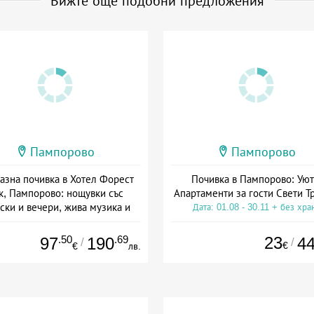
Вижте още подобни предложения
Пампорово
Пампорово
азна почивка в Хотел Форест
Почивка в Пампорово: Уют
к, Пампорово: нощувки със
Апартаменти за гости Свети Т
ски и вечери, жива музика и
Дата: 01.08 - 30.11 + без хра
СПА
а: 04.03 - 30.11 + полупансион
.50
.69
23
97
190
4
/
/
€
€
лв.