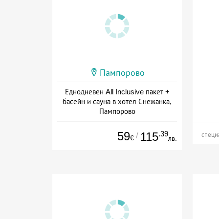
Пампорово
Еднодневен All Inclusive пакет +
басейн и сауна в хотел Снежанка,
Пампорово
Дата: 01.07 - 12.09 + all inclusive
59
.39
115
/
специ
€
лв.