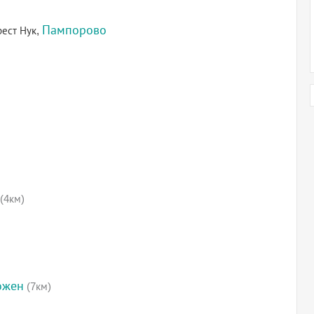
Пампорово
рест Нук,
(4км)
ожен
(7км)