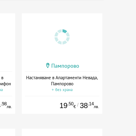
Пампорово
 в
Настаняване в Апартаменти Невада,
рифон
Пампорово
на
+ без храна
.98
.50
.14
4
19
38
/
лв.
€
лв.