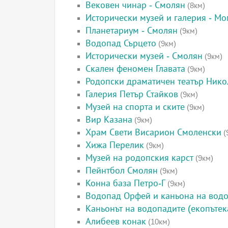
Вековен чинар - Смолян
(8км)
Исторически музей и галерия - М
Планетариум - Смолян
(9км)
Водопад Сърцето
(9км)
Исторически музей - Смолян
(9км)
Скален феномен Главата
(9км)
Родопски драматичен театър Нико
Галерия Петър Стайков
(9км)
Музей на спорта и ските
(9км)
Вир Казана
(9км)
Храм Свети Висарион Смоленски
(
Хижа Перелик
(9км)
Музей на родопския карст
(9км)
Пейнтбол Смолян
(9км)
Конна база Петро-Г
(9км)
Водопад Орфей и каньона на вод
Каньонът на водопадите (екопътек
Алибеев конак
(10км)