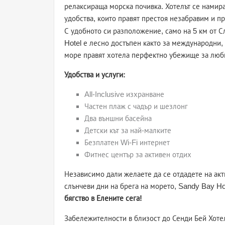
релаксираща морска почивка. Хотелът се намира
удобства, които правят престоя незабравим и пр
С удобното си разположение, само на 5 км от С
Hotel е лесно достъпен както за международни, 
море правят хотела перфектно убежище за люби
Удобства и услуги:
All-Inclusive изхранване
Частен плаж с чадър и шезлонг
Два външни басейна
Детски кът за най-малките
Безплатен Wi-Fi интернет
Фитнес център за активен отдих
Независимо дали желаете да се отдадете на акт
слънчеви дни на брега на морето, Sandy Bay H
бягство в Елените сега!
Забележителности в близост до Сенди Бей Хоте