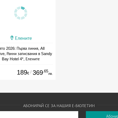
Елените
ято 2026: Първа линия, All
ive, Ранни записвания в Sandy
Bay Hotel 4*, Елените
а: 01.07 - 10.09 + all inclusive
189
.65
369
/
€
лв.
АБОНИРАЙ СЕ ЗА НАШИЯ Е-БЮЛЕТИН