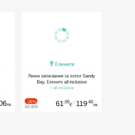
Елените
Ранни записвания за хотел Sandy
Bay, Елените all inclusive
+ all inclusive
06
-26%
.05
.40
61
119
/
лв.
€
лв.
82.40€