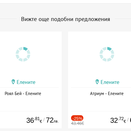
Вижте още подобни предложения
Елените
Елените
Роял Бей - Елените
Атриум - Елените
.81
72
-25%
.72
36
32
/
/
лв.
€
€
43.46€