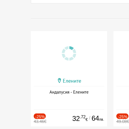
Елените
Андалусия - Елените
-25%
.72
64
-25%
32
/
лв.
€
43.46€
49.08€