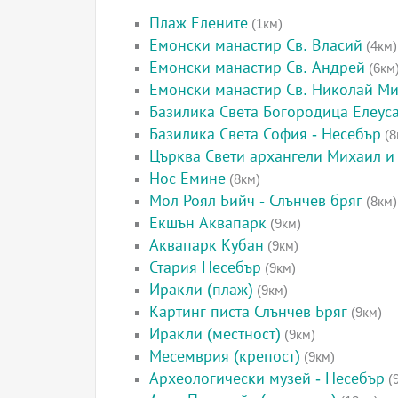
Плаж Елените
(1км)
Емонски манастир Св. Власий
(4км)
Емонски манастир Св. Андрей
(6км
Емонски манастир Св. Николай М
Базилика Света Богородица Елеус
Базилика Света София - Несебър
(8
Църква Свети архангели Михаил и 
Нос Емине
(8км)
Мол Роял Бийч - Слънчев бряг
(8км)
Екшън Аквапарк
(9км)
Аквапарк Кубан
(9км)
Стария Несебър
(9км)
Иракли (плаж)
(9км)
Картинг писта Слънчев Бряг
(9км)
Иракли (местност)
(9км)
Месемврия (крепост)
(9км)
Археологически музей - Несебър
(