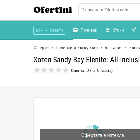
Ofertini
Почивки
Стоки
Всички оферти
Оферти
Почивки и Екскурзии
България
Елен
Хотел Sandy Bay Elenite: All-Inclu
Оценка:
0
/
5
,
0
Глас(а)
Офертата е изтекла