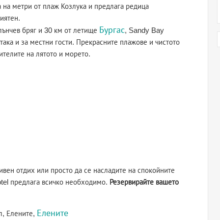
 на метри от плаж Козлука и предлага редица
иятен.
Бургас
лънчев бряг и 30 км от летище
, Sandy Bay
така и за местни гости. Прекрасните плажове и чистото
телите на лятото и морето.
ивен отдих или просто да се насладите на спокойните
otel предлага всичко необходимо.
Резервирайте вашето
Елените
л, Елените,