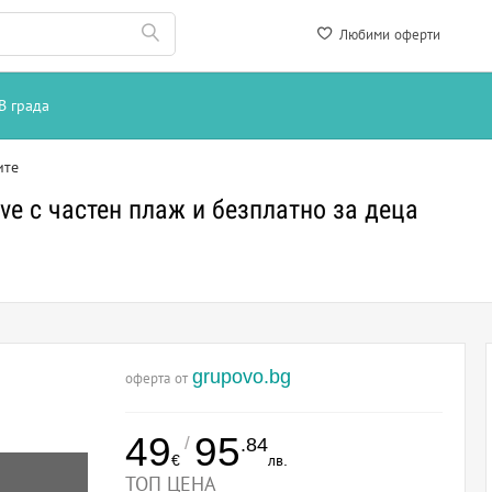
Любими оферти
В града
ите
sive с частен плаж и безплатно за деца
grupovo.bg
оферта от
49
95
/
.84
€
лв.
ТОП ЦЕНА