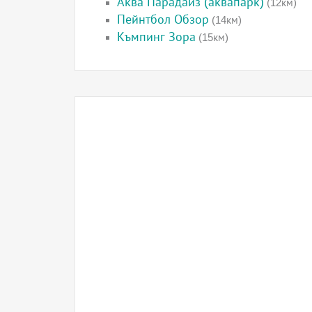
Аква Парадайз (аквапарк)
(12км)
Пейнтбол Обзор
(14км)
Къмпинг Зора
(15км)