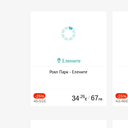
Елените
Роял Парк - Елените
-25%
.26
67
-25%
34
/
лв.
€
45.51€
43.46€