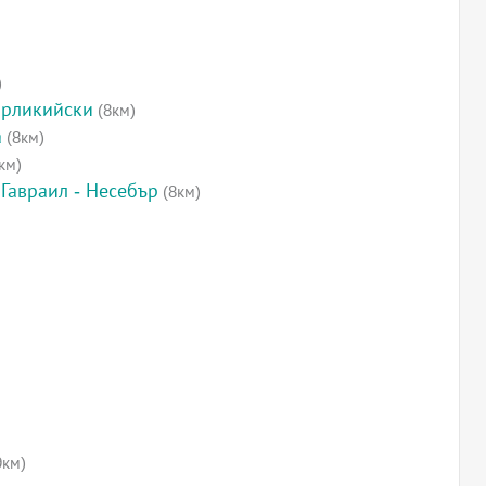
)
ирликийски
(8км)
а
(8км)
км)
Гавраил - Несебър
(8км)
9км)