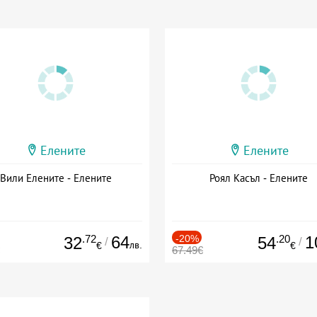
Елените
Елените
Вили Елените - Елените
Роял Касъл - Елените
.72
64
-20%
.20
1
32
54
/
/
лв.
€
€
67.49€