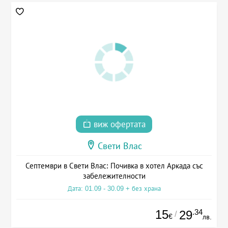
виж офертата
Свети Влас
Септември в Свети Влас: Почивка в хотел Аркада със
забележителности
Дата: 01.09 - 30.09 + без храна
15
.34
29
/
€
лв.