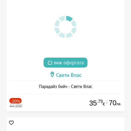
виж офертата
Свети Влас
Парадайз бийч - Свети Влас
-20%
.79
70
35
/
лв.
€
44.99€