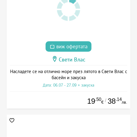
виж офертата
Свети Влас
Насладете се на отлично море през лятото в Свети Влас с
басейн и закуска
Дата: 06.07 - 27.09 + закуска
.50
.14
19
38
/
€
лв.