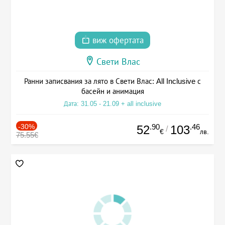
виж офертата
Свети Влас
Ранни записвания за лято в Свети Влас: All Inclusive с
басейн и анимация
Дата: 31.05 - 21.09 + all inclusive
-30%
.90
.46
52
103
/
€
лв.
75.55€