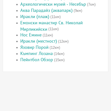
Археологически музей - Несебър
(7км)
Аква Парадайз (аквапарк)
(9км)
Иракли (плаж)
(11км)
Емонски манастир Св. Николай
Мирликийски
(11км)
Нос Емине
(11км)
Иракли (местност)
(12км)
Язовир Порой
(12км)
Къмпинг Лозана
(14км)
Пейнтбол Обзор
(15км)