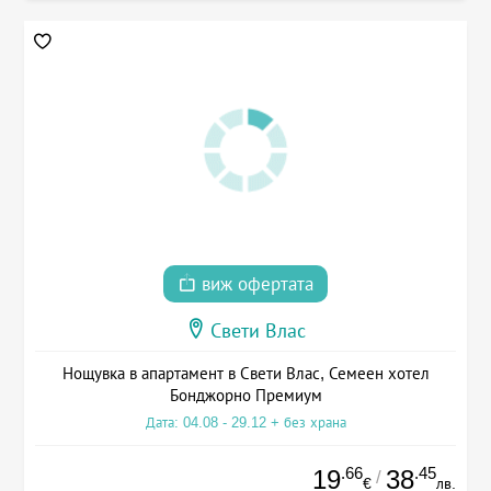
виж офертата
Свети Влас
Нощувка в апартамент в Свети Влас, Семеен хотел
Бонджорно Премиум
Дата: 04.08 - 29.12 + без храна
.66
.45
19
38
/
€
лв.