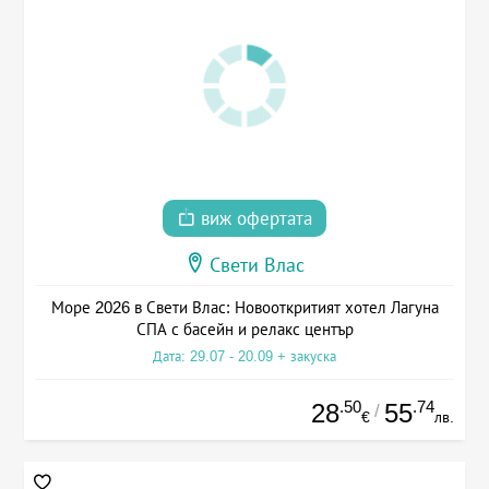
виж офертата
Свети Влас
Море 2026 в Свети Влас: Новооткритият хотел Лагуна
СПА с басейн и релакс център
Дата: 29.07 - 20.09 + закуска
.50
.74
28
55
/
€
лв.