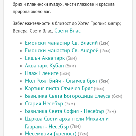
бриз и планински въздух, чисти плажове и красива
природа около вас.
Забележителности в близост до Хотел Тропикс &amp;
Свети Влас
Венера, Свети Влас,
Емонски манастир Св. Власий
(1км)
Емонски манастир Св. Андрей
(2км)
Екшън Аквапарк
(5км)
Аквапарк Кубан
(5км)
Плаж Елените
(5км)
Мол Роял Бийч - Слънчев бряг
(5км)
Картинг писта Слънчев Бряг
(6км)
Базилика Света Богородица Елеуса
(6км)
Стария Несебър
(7км)
Базилика Света София - Несебър
(7км)
Църква Свети архангели Михаил и
Гавраил - Несебър
(7км)
Месемврия (крепост)
(7км)