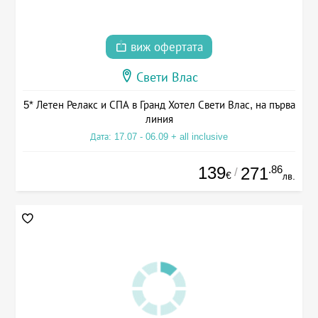
виж офертата
Свети Влас
5* Летен Релакс и СПА в Гранд Хотел Свети Влас, на първа
линия
Дата: 17.07 - 06.09 + all inclusive
139
.86
271
/
€
лв.