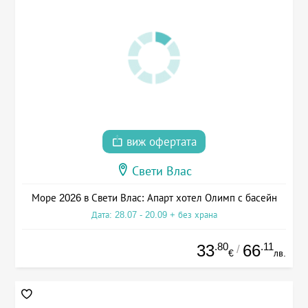
виж офертата
Свети Влас
Море 2026 в Свети Влас: Апарт хотел Олимп с басейн
Дата: 28.07 - 20.09 + без храна
.80
.11
33
66
/
€
лв.