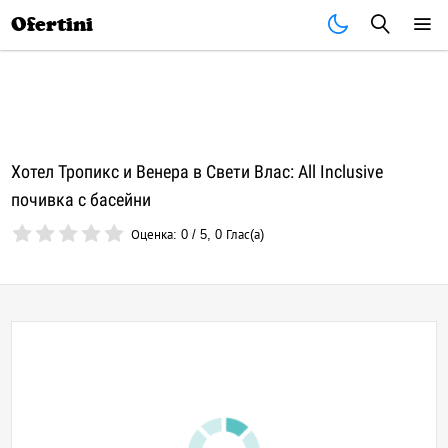
Почивки
Стоки
В града
Всички оферти
Ofertini
Хотел Тропикс и Венера в Свети Влас: All Inclusive
почивка с басейни
Оценка:
0
/
5
,
0
Глас(а)