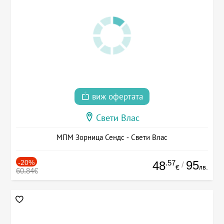
виж офертата
Свети Влас
МПМ Зорница Сендс - Свети Влас
-20%
.57
95
48
/
лв.
€
60.84€