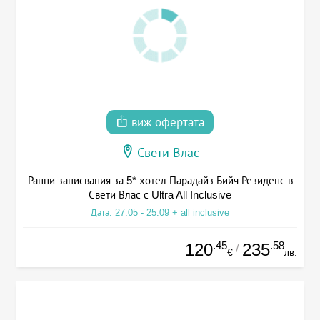
виж офертата
Свети Влас
Ранни записвания за 5* хотел Парадайз Бийч Резиденс в
Свети Влас с Ultra All Inclusive
Дата: 27.05 - 25.09 + all inclusive
.45
.58
120
235
/
€
лв.