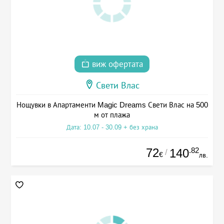
виж офертата
Свети Влас
Нощувки в Апартаменти Magic Dreams Свети Влас на 500
м от плажа
Дата: 10.07 - 30.09 + без храна
72
.82
140
/
€
лв.