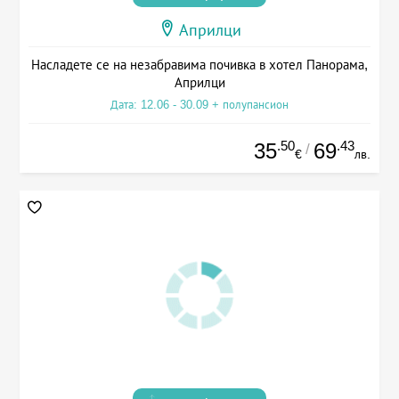
Априлци
Насладете се на незабравима почивка в хотел Панорама,
Априлци
Дата: 12.06 - 30.09 + полупансион
.50
.43
35
69
/
€
лв.