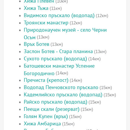
Хижа Плевен
(10км)
Хижа Тъжа
(11км)
Видимско пръскало (водопад)
(12км)
Троянски манастир
(12км)
Природонаучен музей - село Черни
Осъм
(13км)
Връх Ботев
(13км)
Заслон Ботев - Стара планина
(13км)
Сухото пръскало (водопад)
(14км)
Батошевски манастир Успение
Богородично
(14км)
Пречиста (крепост)
(14км)
Водопад Пенчовското пръскало
(15км)
Кадемлийско пръскало (водопад)
(15км)
Райско пръскало (водопад)
(15км)
Пеещи скали (резерват)
(15км)
Голям Купен (връх)
(15км)
Хижа Амбарица
(15км)