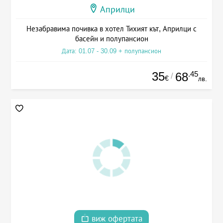
Априлци
Незабравима почивка в хотел Тихият кът, Априлци с
басейн и полупансион
Дата: 01.07 - 30.09 + полупансион
35
.45
68
/
€
лв.
виж офертата