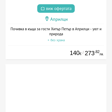
виж офертата
Априлци
Почивка в къща за гости Хитър Петър в Априлци - уют и
природа
+ без храна
140
.82
273
/
€
лв.