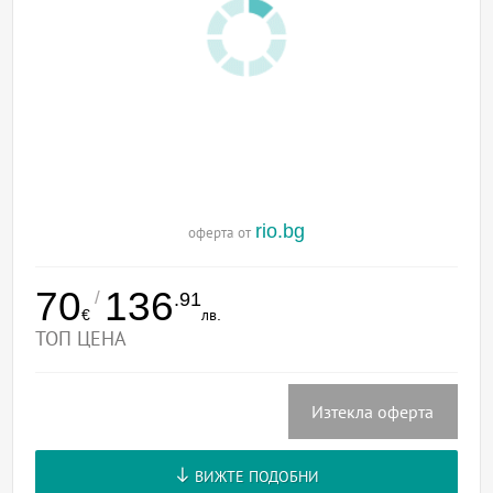
rio.bg
оферта от
70
136
/
.91
€
лв.
ТОП ЦЕНА
Изтекла оферта
ВИЖТЕ ПОДОБНИ