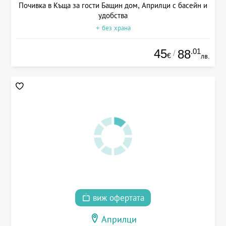
Почивка в Къща за гости Бащин дом, Априлци с басейн и
удобства
+ без храна
45
.01
88
/
€
лв.
виж офертата
Априлци