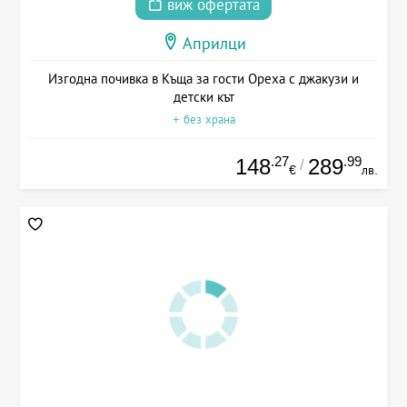
виж офертата
Априлци
Изгодна почивка в Къща за гости Ореха с джакузи и
детски кът
+ без храна
.27
.99
148
289
/
€
лв.