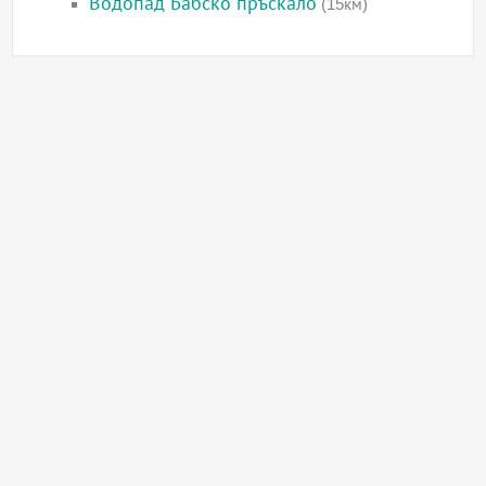
Водопад Бабско пръскало
(15км)