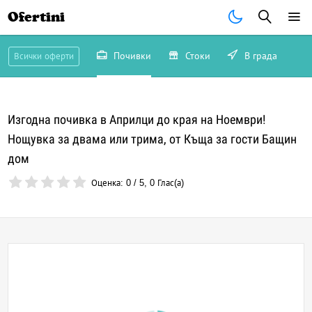
Ofertini
Почивки
Стоки
В града
Всички оферти
Изгодна почивка в Априлци до края на Ноември!
Нощувка за двама или трима, от Къща за гости Бащин
дом
Оценка:
0
/
5
,
0
Глас(а)