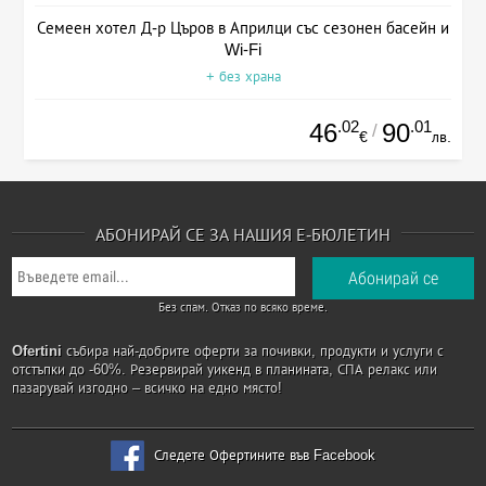
Семеен хотел Д-р Църов в Априлци със сезонен басейн и
Wi-Fi
+ без храна
.02
.01
46
90
/
€
лв.
АБОНИРАЙ СЕ ЗА НАШИЯ Е-БЮЛЕТИН
Без спам. Отказ по всяко време.
Ofertini
събира най-добрите оферти за почивки, продукти и услуги с
отстъпки до -60%. Резервирай уикенд в планината, СПА релакс или
пазарувай изгодно – всичко на едно място!
Следете Офертините във Facebook