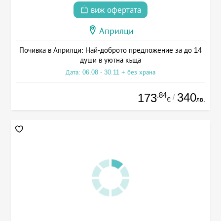
виж офертата
Априлци
Почивка в Априлци: Най-доброто предложение за до 14
души в уютна къща
Дата: 06.08 - 30.11 + без храна
.84
340
173
/
лв.
€